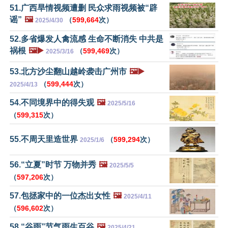
51.广西旱情视频遭删 民众求雨视频被“辟
谣”
🖼️
（
599,664
次）
2025/4/30
52.多省爆发人禽流感 生命不断消失 中共是
祸根
🖼️▶️
（
599,469
次）
2025/3/16
53.北方沙尘翻山越岭袭击广州市
🖼️▶️
（
599,444
次）
2025/4/13
54.不同境界中的得失观
🖼️
2025/5/16
（
599,315
次）
55.不周天里造世界
（
599,294
次）
2025/1/6
56.“立夏”时节 万物并秀
🖼️
2025/5/5
（
597,206
次）
57.包拯家中的一位杰出女性
🖼️
2025/4/11
（
596,602
次）
58.“谷雨”节气雨生百谷
🖼️
2025/4/21