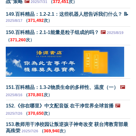
战”策略
🖼️
（
372,451
次）
2025/7/31
149.百科精品：1.2-2.1：这些机器人想告诉我们什么？ 📝
（
371,492
次）
2025/8/17
150.百科精品：2.1-1能量是粒子组成的吗？
🖼️
2025/8/19
（
371,260
次）
151.百科精品：1.3-2物质生命的多样性、温度（一）
🖼️
（
370,801
次）
2025/8/16
152.《你在哪里》中文配音版 在干净世界全球首播
🖼️
（
370,650
次）
2025/7/26
153.教师用干净校园让叛逆孩子神奇改变 获台湾教育部最
高殊荣
（
369,940
次）
2025/7/26