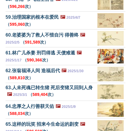
（
596,266
次）
59.治理国家的根本在爱民
🖼️
2025/4/7
（
595,060
次）
60.老婆婆为了救人不惜自污 得善终
🖼️
（
591,589
次）
2025/2/5
61.林广儿杀妻 刑罚得逃 天债难遁
🖼️
（
590,366
次）
2025/1/17
62.张翁福泽人间 造福后代
🖼️
2025/1/30
（
589,810
次）
63.人未死魂已转生猪 死后变猪又回到人身
🖼️
（
589,404
次）
2025/3/1
64.忠厚之人行善获天佑
🖼️
2025/1/9
（
588,034
次）
65.这样的玩笑 招来今生命运的剧变
🖼️