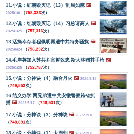
11.小说：红朝毁灭记（13）乱局如麻
🖼️
（
758,333
次）
2025/1/6
12.小说：红朝毁灭记（14）习总请高人
🖼️
（
757,316
次）
2025/1/25
13.活摘幸存者程佩明再遭中共特务骚扰
🖼️
（
756,232
次）
2025/6/24
14.毛岸英加入苏共并宣誓效忠 斯大林赠其手枪
🖼️
（
752,787
次）
2025/1/25
15.小说：分神诀（4）融合丹火
🖼️
2025/3/15
（
749,553
次）
16.结义办学 两兄弟遭中共安徽警察跨省抓
捕
🖼️
（
748,531
次）
2025/5/17
17.小说：分神诀（3）分神诀
🖼️
2025/3/14
（
748,091
次）
18.小说：分神诀（1）大周朝
🖼️
2025/3/12