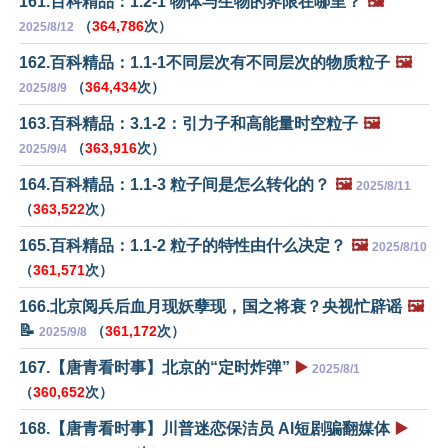
161.百科精品：1.2-1 物体与生物的界限在哪里？
🖼️
（
364,786
次）
2025/8/12
162.百科精品：1.1-1不同层次有不同层次的物质粒子
🖼️
（
364,434
次）
2025/8/9
163.百科精品：3.1-2：引力子和高能量时空粒子
🖼️
（
363,916
次）
2025/9/4
164.百科精品：1.1-3 粒子间是怎么转化的？
🖼️
2025/8/11
（
363,522
次）
165.百科精品：1.1-2 粒子的特性由什么决定？
🖼️
2025/8/10
（
361,571
次）
166.北京阅兵后血月现妖孽现，国之将衰？央视忙辟谣
🖼️
📝
（
361,172
次）
2025/9/8
167.【唐青看时事】北京的“定时炸弹”
▶️
2025/8/1
（
360,652
次）
168.【唐青看时事】川普迷恋保洁员 AI短剧骗翻媒体
▶️