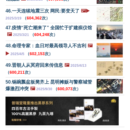
46.一天连续地震三次 网民:要变天了
🖼️▶️
（
604,362
次）
2025/3/19
47.疫情“死亡潮来了” 全国忙于扩建殡仪馆
🖼️
（
604,248
次）
2025/3/21
48.命理专家：血日对最高领导人不吉利
🖼️
▶️
（
602,153
次）
2025/4/5
49.晋朝人从冥府回来传信息
🖼️
2025/4/13
（
600,211
次）
50.锅碗瓢盆板凳齐上 昆明摊贩与警察城管
爆激烈冲突
🖼️
（
600,073
次）
2025/9/30