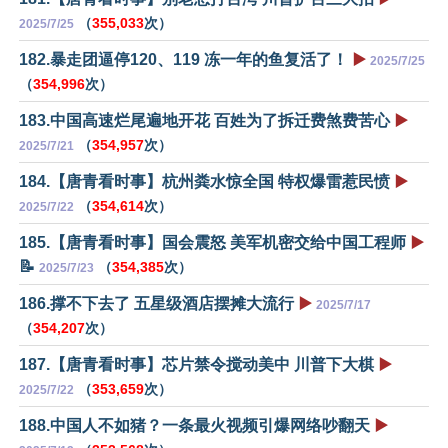
（
355,033
次）
2025/7/25
182.暴走团逼停120、119 冻一年的鱼复活了！
▶️
2025/7/25
（
354,996
次）
183.中国高速烂尾遍地开花 百姓为了拆迁费煞费苦心
▶️
（
354,957
次）
2025/7/21
184.【唐青看时事】杭州粪水惊全国 特权爆雷惹民愤
▶️
（
354,614
次）
2025/7/22
185.【唐青看时事】国会震怒 美军机密交给中国工程师
▶️
📝
（
354,385
次）
2025/7/23
186.撑不下去了 五星级酒店摆摊大流行
▶️
2025/7/17
（
354,207
次）
187.【唐青看时事】芯片禁令搅动美中 川普下大棋
▶️
（
353,659
次）
2025/7/22
188.中国人不如猪？一条最火视频引爆网络吵翻天
▶️