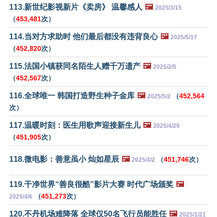
113.新世纪影视新片《卖房》 温馨感人
🖼️
2025/3/15
（
453,481
次）
114.当对方求助时 他们最后都没有违背良心
🖼️
2025/5/17
（
452,820
次）
115.法国小镇获同名陌生人赠千万遗产
🖼️
2025/2/5
（
452,567
次）
116.全球唯一 韩国打造野生种子金库
🖼️
（
452,564
2025/5/2
次）
117.温暖时刻：医生用歌声迎接新生儿
🖼️
2025/4/29
（
451,905
次）
118.微电影：善意虽小 灿如星辰
🖼️
（
451,746
次）
2025/4/2
119.干净世界“善良很酷”影片大赛 时代广场颁奖
🖼️
（
451,273
次）
2025/4/6
120.不丹机场难降落 全球仅50名飞行员能胜任
🖼️
2025/1/21