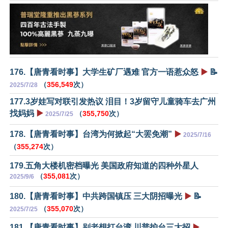
176.【唐青看时事】大学生矿厂遇难 官方一语惹众怒
▶️
📝
（
356,549
次）
2025/7/28
177.3岁娃写对联引发热议 泪目！3岁留守儿童骑车去广州
找妈妈
▶️
（
355,750
次）
2025/7/25
178.【唐青看时事】台湾为何掀起“大罢免潮”
▶️
2025/7/16
（
355,274
次）
179.五角大楼机密档曝光 美国政府知道的四种外星人
（
355,081
次）
2025/9/6
180.【唐青看时事】中共跨国镇压 三大阴招曝光
▶️
📝
（
355,070
次）
2025/7/25
181.【唐青看时事】别老想打台湾 川普护台三大招
▶️