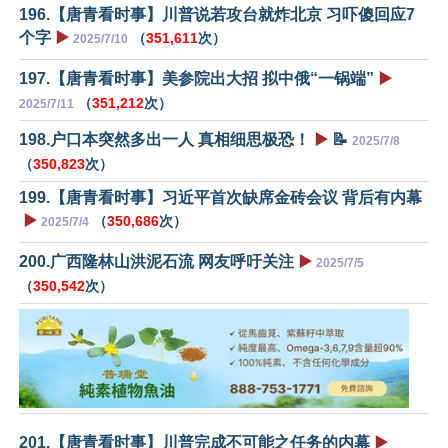
196.【唐青看时事】川普说若攻台就炸北京 习吓傻回应7
个字
▶️
（
351,611
次）
2025/7/10
197.【唐青看时事】美参院出大招 拟中俄“一锅端”
▶️
（
351,212
次）
2025/7/11
198.户口本突然多出一人 真相细思极恐！
▶️
📝
2025/7/8
（
350,823
次）
199.【唐青看时事】习近平首次缺席金砖会议 背后有内幕
▶️
（
350,686
次）
2025/7/4
200.广西隆林山洪泥石流 网友呼吁关注
▶️
2025/7/5
（
350,542
次）
201.【唐青看时事】川普完成不可能之任务的内幕
▶️