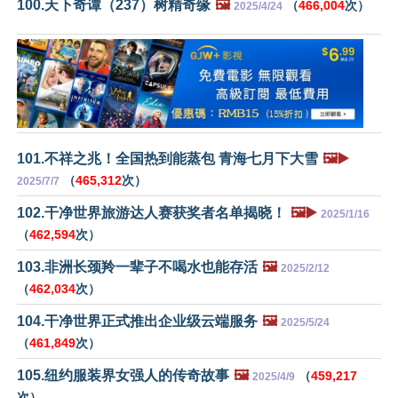
100.天下奇谭（237）树精奇缘
🖼️
（
466,004
次）
2025/4/24
101.不祥之兆！全国热到能蒸包 青海七月下大雪
🖼️▶️
（
465,312
次）
2025/7/7
102.干净世界旅游达人赛获奖者名单揭晓！
🖼️▶️
2025/1/16
（
462,594
次）
103.非洲长颈羚一辈子不喝水也能存活
🖼️
2025/2/12
（
462,034
次）
104.干净世界正式推出企业级云端服务
🖼️
2025/5/24
（
461,849
次）
105.纽约服装界女强人的传奇故事
🖼️
（
459,217
2025/4/9
次）