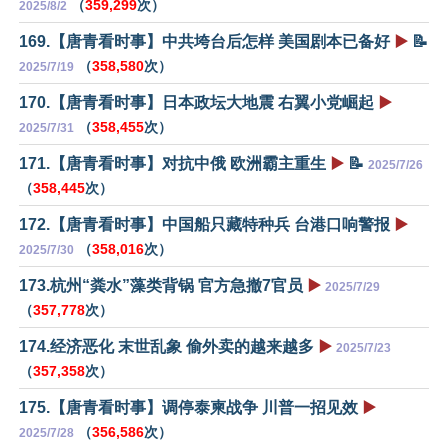
（
359,299
次）
2025/8/2
169.【唐青看时事】中共垮台后怎样 美国剧本已备好
▶️
📝
（
358,580
次）
2025/7/19
170.【唐青看时事】日本政坛大地震 右翼小党崛起
▶️
（
358,455
次）
2025/7/31
171.【唐青看时事】对抗中俄 欧洲霸主重生
▶️
📝
2025/7/26
（
358,445
次）
172.【唐青看时事】中国船只藏特种兵 台港口响警报
▶️
（
358,016
次）
2025/7/30
173.杭州“粪水”藻类背锅 官方急撤7官员
▶️
2025/7/29
（
357,778
次）
174.经济恶化 末世乱象 偷外卖的越来越多
▶️
2025/7/23
（
357,358
次）
175.【唐青看时事】调停泰柬战争 川普一招见效
▶️
（
356,586
次）
2025/7/28