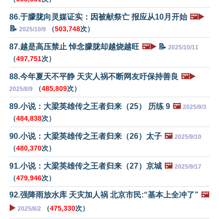
86.于朦胧向灵媒证实：因被献祭亡 报应从10月开始
🖼️▶️
📝
（
503,748
次）
2025/10/9
87.越是高压禁止 悼念朦胧却越烧越旺
🖼️▶️
📝
2025/10/11
（
497,751
次）
88.今年夏天不平静 天灾人祸不断网友吁保持善良
🖼️▶️
（
485,809
次）
2025/8/9
89.小说：大梁英雄传之王者归来（25） 历练 9
🖼️
2025/9/3
（
484,838
次）
90.小说：大梁英雄传之王者归来（26）太子
🖼️
2025/9/10
（
480,370
次）
91.小说：大梁英雄传之王者归来（27）京城
🖼️
2025/9/17
（
479,946
次）
92.强降雨放水库 天灾加人祸 北京市民:“基本上全冲了”
🖼️
▶️
（
475,330
次）
2025/8/2