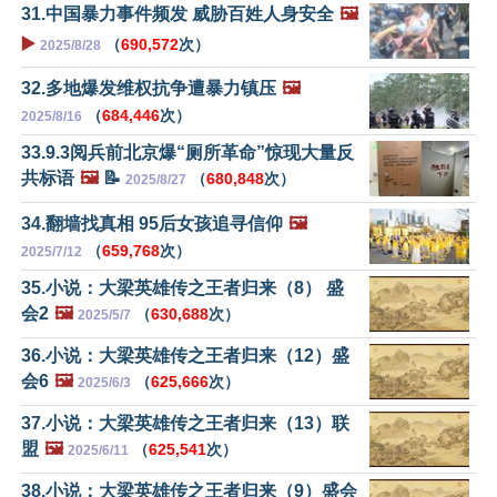
31.中国暴力事件频发 威胁百姓人身安全
🖼️
▶️
（
690,572
次）
2025/8/28
32.多地爆发维权抗争遭暴力镇压
🖼️
（
684,446
次）
2025/8/16
33.9.3阅兵前北京爆“厕所革命”惊现大量反
共标语
🖼️
📝
（
680,848
次）
2025/8/27
34.翻墙找真相 95后女孩追寻信仰
🖼️
（
659,768
次）
2025/7/12
35.小说：大梁英雄传之王者归来（8） 盛
会2
🖼️
（
630,688
次）
2025/5/7
36.小说：大梁英雄传之王者归来（12）盛
会6
🖼️
（
625,666
次）
2025/6/3
37.小说：大梁英雄传之王者归来（13）联
盟
🖼️
（
625,541
次）
2025/6/11
38.小说：大梁英雄传之王者归来（9）盛会