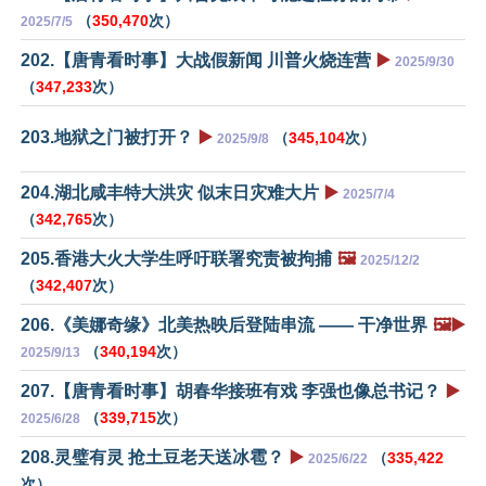
（
350,470
次）
2025/7/5
202.【唐青看时事】大战假新闻 川普火烧连营
▶️
2025/9/30
（
347,233
次）
203.地狱之门被打开？
▶️
（
345,104
次）
2025/9/8
204.湖北咸丰特大洪灾 似末日灾难大片
▶️
2025/7/4
（
342,765
次）
205.香港大火大学生呼吁联署究责被拘捕
🖼️
2025/12/2
（
342,407
次）
206.《美娜奇缘》北美热映后登陆串流 —— 干净世界
🖼️▶️
（
340,194
次）
2025/9/13
207.【唐青看时事】胡春华接班有戏 李强也像总书记？
▶️
（
339,715
次）
2025/6/28
208.灵璧有灵 抢土豆老天送冰雹？
▶️
（
335,422
2025/6/22
次）