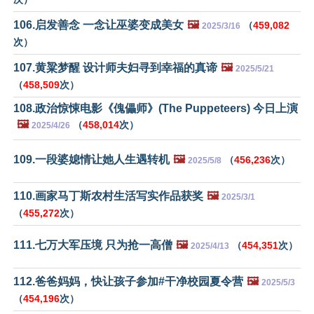
106.启发善念 一念让巫婆变成美女
🖼️
（
459,082
2025/3/16
次）
107.黄粱梦醒 设计师夫妇寻到幸福的真谛
🖼️
2025/5/21
（
458,509
次）
108.政治惊悚电影《傀儡师》(The Puppeteers) 今日上演
🖼️
（
458,014
次）
2025/4/26
109.一段婆媳情让她人生遇转机
🖼️
（
456,236
次）
2025/5/8
110.画家马丁斯农村生活写实作品获奖
🖼️
2025/3/1
（
455,272
次）
111.七万大军压境 只为抢一高僧
🖼️
（
454,351
次）
2025/4/13
112.爸爸妈妈，快让孩子参加#干净校园夏令营
🖼️
2025/5/3
（
454,196
次）