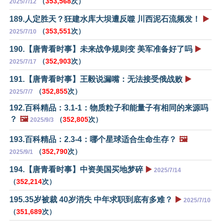
（
353,568
次）
2025/7/12
189.人定胜天？狂建水库大坝遭反噬 川西泥石流频发！
▶️
（
353,551
次）
2025/7/10
190.【唐青看时事】未来战争规则变 美军准备好了吗
▶️
（
352,903
次）
2025/7/17
191.【唐青看时事】王毅说漏嘴：无法接受俄战败
▶️
（
352,855
次）
2025/7/7
192.百科精品：3.1-1：物质粒子和能量子有相同的来源吗
？
🖼️
（
352,805
次）
2025/9/3
193.百科精品：2.3-4：哪个星球适合生命生存？
🖼️
（
352,790
次）
2025/9/1
194.【唐青看时事】中资美国买地梦碎
▶️
2025/7/14
（
352,214
次）
195.35岁被裁 40岁消失 中年求职到底有多难？
▶️
2025/7/10
（
351,689
次）