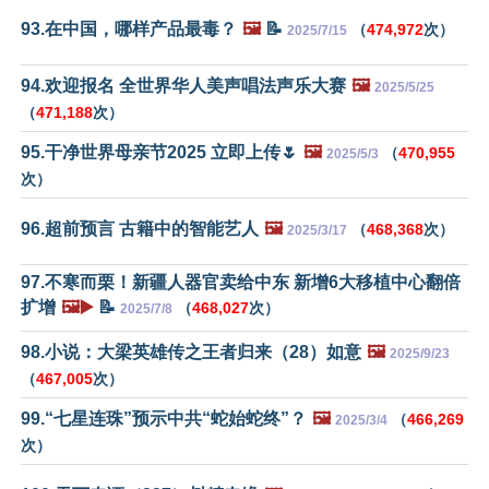
93.在中国，哪样产品最毒？
🖼️
📝
（
474,972
次）
2025/7/15
94.欢迎报名 全世界华人美声唱法声乐大赛
🖼️
2025/5/25
（
471,188
次）
95.干净世界母亲节2025 立即上传🌷
🖼️
（
470,955
2025/5/3
次）
96.超前预言 古籍中的智能艺人
🖼️
（
468,368
次）
2025/3/17
97.不寒而栗！新疆人器官卖给中东 新增6大移植中心翻倍
扩增
🖼️▶️
📝
（
468,027
次）
2025/7/8
98.小说：大梁英雄传之王者归来（28）如意
🖼️
2025/9/23
（
467,005
次）
99.“七星连珠”预示中共“蛇始蛇终”？
🖼️
（
466,269
2025/3/4
次）