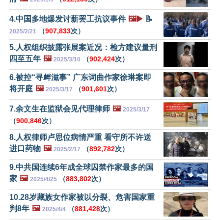
4.中国多地爆发讨薪罢工抗议事件
🖼️▶️
📝
（
907,833
次）
2025/2/21
5.人权组织披露张展案近况：检方建议量刑
四至五年
🖼️
（
902,424
次）
2025/3/10
6.被控“寻衅滋事” 广东词曲作家徐琳案即
将开庭
🖼️
（
901,601
次）
2025/3/17
7.余文生在监狱会见代理律师
🖼️
2025/3/17
（
900,846
次）
8.人权律师卢思位病情严重 看守所不许送
进口药物
🖼️
（
892,782
次）
2025/2/17
9.中共国连续6年成全球囚禁作家最多的国
家
🖼️
（
883,802
次）
2025/4/25
10.28岁藏族女作家被以分裂、危害国家重
判8年
🖼️
（
881,428
次）
2025/4/4