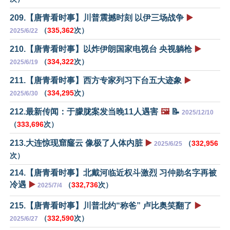
209.【唐青看时事】川普震撼时刻 以伊三场战争
▶️
（
335,362
次）
2025/6/22
210.【唐青看时事】以炸伊朗国家电视台 央视躺枪
▶️
（
334,322
次）
2025/6/19
211.【唐青看时事】西方专家列习下台五大迹象
▶️
（
334,295
次）
2025/6/30
212.最新传闻：于朦胧案发当晚11人遇害
🖼️
📝
2025/12/10
（
333,696
次）
213.大连惊现窟窿云 像极了人体内脏
▶️
（
332,956
2025/6/25
次）
214.【唐青看时事】北戴河临近权斗激烈 习仲勋名字再被
冷遇
▶️
（
332,736
次）
2025/7/4
215.【唐青看时事】川普北约“称爸” 卢比奥笑翻了
▶️
（
332,590
次）
2025/6/27