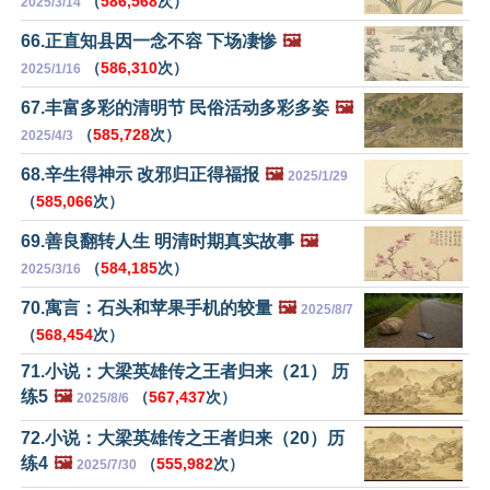
（
586,568
次）
2025/3/14
66.正直知县因一念不容 下场凄惨
🖼️
（
586,310
次）
2025/1/16
67.丰富多彩的清明节 民俗活动多彩多姿
🖼️
（
585,728
次）
2025/4/3
68.辛生得神示 改邪归正得福报
🖼️
2025/1/29
（
585,066
次）
69.善良翻转人生 明清时期真实故事
🖼️
（
584,185
次）
2025/3/16
70.寓言：石头和苹果手机的较量
🖼️
2025/8/7
（
568,454
次）
71.小说：大梁英雄传之王者归来（21） 历
练5
🖼️
（
567,437
次）
2025/8/6
72.小说：大梁英雄传之王者归来（20）历
练4
🖼️
（
555,982
次）
2025/7/30