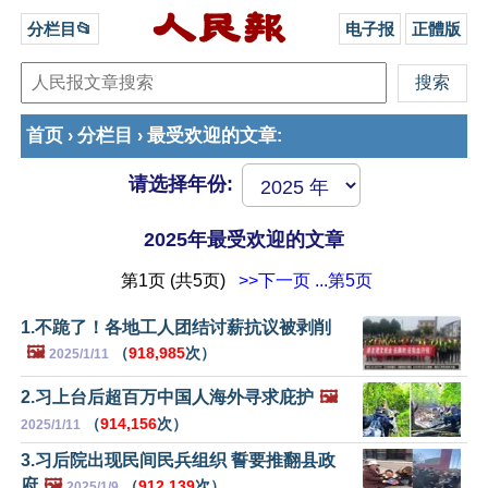
分栏目📂
电子报
正體版
首页
分栏目
最受欢迎的文章
›
›
:
请选择年份:
2025年最受欢迎的文章
第1页 (共5页)
>>下一页
...第5页
1.不跪了！各地工人团结讨薪抗议被剥削
🖼️
（
918,985
次）
2025/1/11
2.习上台后超百万中国人海外寻求庇护
🖼️
（
914,156
次）
2025/1/11
3.习后院出现民间民兵组织 誓要推翻县政
府
🖼️
（
912,139
次）
2025/1/9