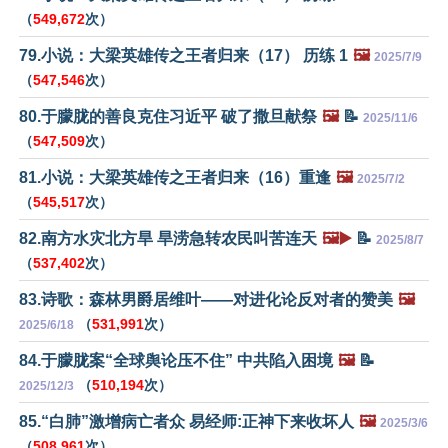
（
549,672
次）
79.小说：大梁英雄传之王者归来（17） 历练 1
🖼️
2025/7/9
（
547,546
次）
80.于朦胧的善良克住习近平 破了撒旦献祭
🖼️
📝
2025/11/6
（
547,509
次）
81.小说：大梁英雄传之王者归来（16）重逢
🖼️
2025/7/2
（
545,517
次）
82.南方水灾北方旱 旱涝急转农民叫苦连天
🖼️▶️
📝
2025/8/7
（
537,402
次）
83.诗歌：森林男爵居维叶——对进化论反对者的赞美
🖼️
（
531,991
次）
2025/6/18
84.于朦胧案“全球舆论压不住” 中共陷入困境
🖼️
📝
（
510,194
次）
2025/12/3
85.“白肺”激增病亡者众 易经师:正神下来收坏人
🖼️
2025/3/6
（
508,961
次）