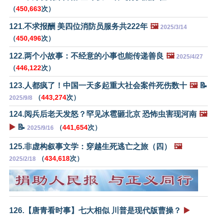
（
450,663
次）
121.不求报酬 美四位消防员服务共222年
🖼️
2025/3/14
（
450,496
次）
122.两个小故事：不经意的小事也能传递善良
🖼️
2025/4/27
（
446,122
次）
123.人都疯了！中国一天多起重大社会案件死伤数十
🖼️
📝
（
443,274
次）
2025/9/8
124.阅兵后老天发怒？罕见冰雹砸北京 恐怖虫害现河南
🖼️
▶️
📝
（
441,654
次）
2025/9/16
125.非虚构叙事文学：穿越生死逃亡之旅（四）
🖼️
（
434,618
次）
2025/2/18
126.【唐青看时事】七大相似 川普是现代版曹操？
▶️