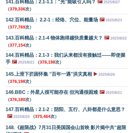
141.百科精品：2.1-1.1：“光”能吸引人吗？
🖼️
2025/8/27
（
379,336
次）
142.百科精品： 2.2-1：经络、穴位、能量场
🖼️
2025/8/23
（
377,769
次）
143.百科精品：2.1-4 物体跑得越快质量越大？
🖼️
2025/8/22
（
377,154
次）
144.百科精品：2.1-3：我们从来都没有接触过——即使握
手
🖼️
（
376,198
次）
2025/8/21
145.上泄下拦困怀集 “百年一遇”洪灾真相
▶️
2025/6/29
（
376,198
次）
146.BBC：外星人很可能存在 但沟通很困难
🖼️
2025/8/21
（
376,180
次）
147.百科精品：2.1-2：阴阳、五行、八卦都是什么意思？
🖼️
（
375,464
次）
2025/8/20
148.《超限战》7月31日美国国会山首映 影片揭中共“超限