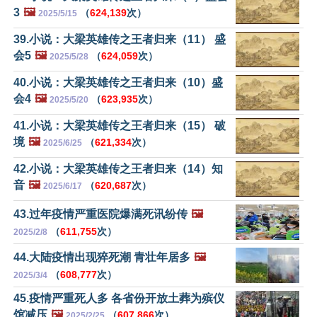
3
🖼️
（
624,139
次）
2025/5/15
39.小说：大梁英雄传之王者归来（11） 盛
会5
🖼️
（
624,059
次）
2025/5/28
40.小说：大梁英雄传之王者归来（10）盛
会4
🖼️
（
623,935
次）
2025/5/20
41.小说：大梁英雄传之王者归来（15） 破
境
🖼️
（
621,334
次）
2025/6/25
42.小说：大梁英雄传之王者归来（14）知
音
🖼️
（
620,687
次）
2025/6/17
43.过年疫情严重医院爆满死讯纷传
🖼️
（
611,755
次）
2025/2/8
44.大陆疫情出现猝死潮 青壮年居多
🖼️
（
608,777
次）
2025/3/4
45.疫情严重死人多 各省份开放土葬为殡仪
馆减压
🖼️
（
607,866
次）
2025/2/25