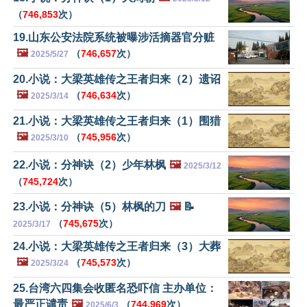
（
746,853
次）
19.山东公安法院系统被曝涉活摘器官分赃
🖼️
（
746,657
次）
2025/5/27
20.小说：大梁英雄传之王者归来（2）遗诏
🖼️
（
746,634
次）
2025/3/14
21.小说：大梁英雄传之王者归来（1）围猎
🖼️
（
745,956
次）
2025/3/10
22.小说：分神诀（2）少年林枫
🖼️
2025/3/12
（
745,724
次）
23.小说：分神诀（5）林枫的刀
🖼️
📝
（
745,675
次）
2025/3/17
24.小说：大梁英雄传之王者归来（3）大葬
🖼️
（
745,573
次）
2025/3/24
25.台湾六四集会收匿名恐吓信 主办单位：
最严正谴责
🖼️
（
744,969
次）
2025/6/3