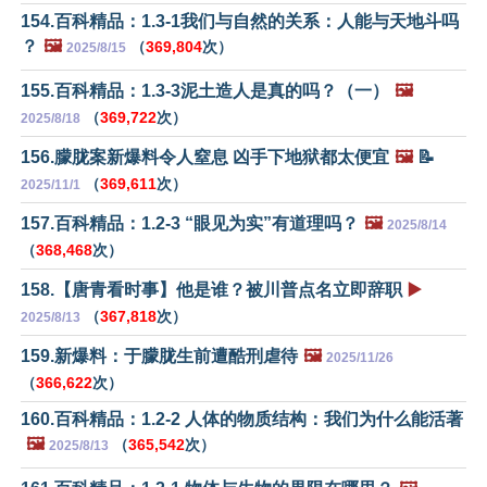
154.百科精品：1.3-1我们与自然的关系：人能与天地斗吗
？
🖼️
（
369,804
次）
2025/8/15
155.百科精品：1.3-3泥土造人是真的吗？（一）
🖼️
（
369,722
次）
2025/8/18
156.朦胧案新爆料令人窒息 凶手下地狱都太便宜
🖼️
📝
（
369,611
次）
2025/11/1
157.百科精品：1.2-3 “眼见为实”有道理吗？
🖼️
2025/8/14
（
368,468
次）
158.【唐青看时事】他是谁？被川普点名立即辞职
▶️
（
367,818
次）
2025/8/13
159.新爆料：于朦胧生前遭酷刑虐待
🖼️
2025/11/26
（
366,622
次）
160.百科精品：1.2-2 人体的物质结构：我们为什么能活著
🖼️
（
365,542
次）
2025/8/13