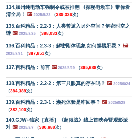
134.加州纯电动车强制令或被推翻 《探秘电动车》带你看
清全局！
🖼️
（
389,326
次）
2025/5/23
135.百科精品：2.2-3：人类曾遁入另外空间？解密时空之
谜
🖼️
（
388,033
次）
2025/8/25
136.百科精品：2.3-3：解密附体现象 如何摆脱邪灵？
🖼️
（
387,851
次）
2025/8/31
137.百科精品：前言
🖼️
（
385,688
次）
2025/8/29
138.百科精品：2.2-2：第三只眼真的存在吗？
🖼️
2025/8/24
（
384,389
次）
139.百科精品：2.3-1：濒死体验是咋回事？
🖼️
2025/8/28
（
382,100
次）
140.GJW+独家［直播］《超限战》线上首映会暨观影派
对
🖼️
（
380,689
次）
2025/8/7