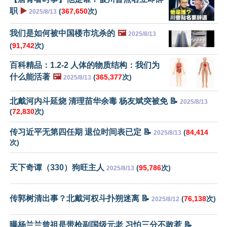
职
▶️
(
367,650
次)
2025/8/13
我们是如何被中国楼市坑杀的
🖼️
2025/8/13
(
91,742
次)
百科精品：1.2-2 人体的物质结构：我们为
什么能活著
🖼️
(
365,377
次)
2025/8/13
北戴河内斗延烧 清理苗华余毒 杨友斌突被免 📝
2025/8/13
(
72,830
次)
传习近平无第四任期 退位时间表已定 📝
(
84,414
2025/8/13
次)
天下奇谭（330）狗旺主人
(
95,786
次)
2025/8/13
传郭树清出事？北戴河权斗扑朔迷离 📝
(
76,138
次)
2025/8/12
曝杨兰兰曾祖是带枪副国级元老 习怕三分不敢惹 📝