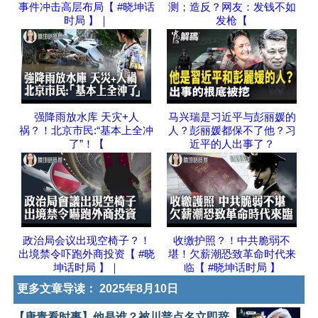
事件冲击高层布局【 #晓坤话
测；造反？网友：发钱不如
时局 】｜
发枪【
强降雨放水库 天灾+人
马兴瑞是习近平与彭丽媛的
祸？！北京市民:“基本上全冲
人？彭丽媛都保不了他？习
了”！【
近平的人出事了？
政治局会议出现空椅子？！
收缴护照？！中共脆弱不
出境禁令吓跑外商投资【 #晓
堪！欠薪潮恐致革命时代来
坤话时局 】｜
临【 #晓坤话时局 】
更多文章导读：
2025年8月10日
【唐青看时事】他是谁？被川普点名立即辞