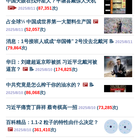
中国天眼在找外星人？平塘县藏惊人天机
🖼️▶️
(
87,351
次)
2025/8/11
占全球⅓ 中国成世界第一大塑料生产国
🖼️
(
52,057
次)
2025/8/11
消息：1号接班人或成“华国锋” 2号没去北戴河 📝
2025/8/11
(
79,864
次)
华日：刘建超返京即被抓 习近平北戴河被
逼宫？
🖼️
📝
(
174,825
次)
2025/8/10
中共究竟是怎么榨干你的油水的？
🖼️
📝
(
86,068
次)
2025/8/10
习近平痛责丁薛祥 蔡奇棋高一招
(
73,285
次)
2025/8/10
百科精品：1.1-2 粒子的特性由什么决定？
🖼️
(
361,410
次)
2025/8/10