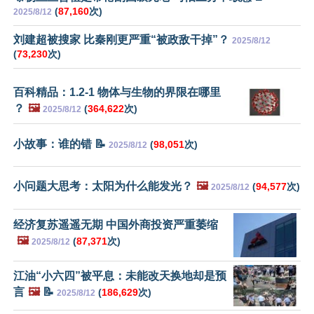
(
87,160
次)
2025/8/12
刘建超被搜家 比秦刚更严重“被政敌干掉”？
2025/8/12
(
73,230
次)
百科精品：1.2-1 物体与生物的界限在哪里
？
🖼️
(
364,622
次)
2025/8/12
小故事：谁的错 📝
(
98,051
次)
2025/8/12
小问题大思考：太阳为什么能发光？
🖼️
(
94,577
次)
2025/8/12
经济复苏遥遥无期 中国外商投资严重萎缩
🖼️
(
87,371
次)
2025/8/12
江油“小六四”被平息：未能改天换地却是预
言
🖼️
📝
(
186,629
次)
2025/8/12