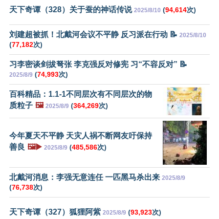
天下奇谭（328）关于蚕的神话传说
(
94,614
次)
2025/8/10
刘建超被抓！北戴河会议不平静 反习派在行动 📝
2025/8/10
(
77,182
次)
习李密谈剑拔弩张 李克强反对修宪 习“不容反对” 📝
(
74,993
次)
2025/8/9
百科精品：1.1-1不同层次有不同层次的物
质粒子
🖼️
(
364,269
次)
2025/8/9
今年夏天不平静 天灾人祸不断网友吁保持
善良
🖼️▶️
(
485,586
次)
2025/8/9
北戴河消息：李强无意连任 一匹黑马杀出来
2025/8/9
(
76,738
次)
天下奇谭（327）狐狸阿紫
(
93,923
次)
2025/8/9