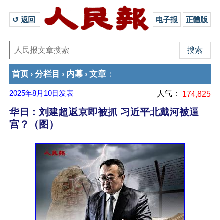
↺ 返回 
电子报
正體版
首页
分栏目
内幕
文章
›
›
›
：
2025年8月10日
发表
人气：
174,825
华日：刘建超返京即被抓 习近平北戴河被逼
宫？（图）