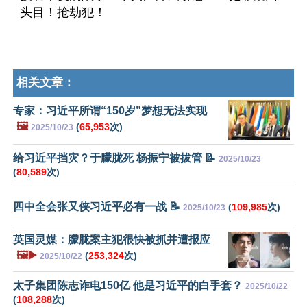
头目！抢劫犯！
相关文章：
专家：习近平所谓“150岁”梦想无法实现
🖼️
(
65,953
次)
2025/10/23
给习近平挡灾？于朦胧死 杨振宁被拔管 📝
2025/10/23
(
80,589
次)
四中全会张又侠习近平必有一战 📝
(
109,985
次)
2025/10/23
英国灵媒：朦胧案主犯很快被抓并遭报应
🖼️▶️
(
253,324
次)
2025/10/22
太子集团陈志诈电150亿 他是习近平的白手套？
2025/10/22
(
108,288
次)