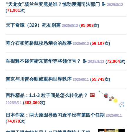
“天龙女”杨兰兰究竟是谁？惊动澳洲司法部门 📝
2025/8/12
(
71,901
次)
天下奇谭（329）死友别离
(
95,003
次)
2025/8/12
蒋介石和笕桥航校恳亲会的故事
(
56,107
次)
2025/8/12
军报释不饶何衞东苗华等将领信号？ 📝
(
72,904
次)
2025/8/12
普京与川普会晤或重构世界秩序
(
55,743
次)
2025/8/11
百科精品：1.1-3 粒子间是怎么转化的？
🖼️
(
363,360
次)
2025/8/11
日本作家：两大原因导致习近平没有第四个任期
2025/8/11
(
74,078
次)