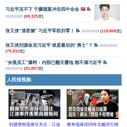
习近平压不下 于朦胧案冲击四中全会
🖼️
📝
(
69,325
次)
2025/10/20
张又侠“清君侧” 习近平军权归零！ 📝
(
119,800
次)
2025/10/19
张又侠刘源命克习近平 谁是最后的“勇士”？ 📝
2025/10/18
(
75,532
次)
“央视员工”爆料：内部已翻天覆地 都不满习近平 📝
(
91,807
次)
2025/10/16
人民报视频:
刘源突然现身引关注；江油
蔡奇现身2025年北戴河引猜