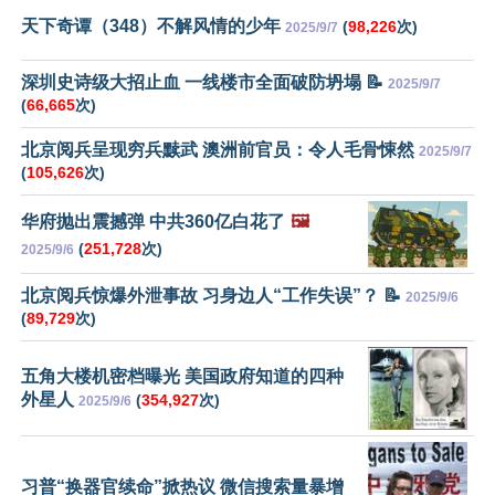
天下奇谭（348）不解风情的少年
(
98,226
次)
2025/9/7
深圳史诗级大招止血 一线楼市全面破防坍塌 📝
2025/9/7
(
66,665
次)
北京阅兵呈现穷兵黩武 澳洲前官员：令人毛骨悚然
2025/9/7
(
105,626
次)
华府抛出震撼弹 中共360亿白花了
🖼️
(
251,728
次)
2025/9/6
北京阅兵惊爆外泄事故 习身边人“工作失误”？ 📝
2025/9/6
(
89,729
次)
五角大楼机密档曝光 美国政府知道的四种
外星人
(
354,927
次)
2025/9/6
习普“换器官续命”掀热议 微信搜索量暴增