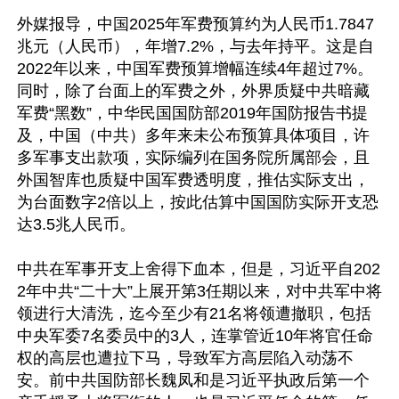
外媒报导，中国2025年军费预算约为人民币1.7847
兆元（人民币），年增7.2%，与去年持平。这是自
2022年以来，中国军费预算增幅连续4年超过7%。
同时，除了台面上的军费之外，外界质疑中共暗藏
军费“黑数”，中华民国国防部2019年国防报告书提
及，中国（中共）多年来未公布预算具体项目，许
多军事支出款项，实际编列在国务院所属部会，且
外国智库也质疑中国军费透明度，推估实际支出，
为台面数字2倍以上，按此估算中国国防实际开支恐
达3.5兆人民币。

中共在军事开支上舍得下血本，但是，习近平自202
2年中共“二十大”上展开第3任期以来，对中共军中将
领进行大清洗，迄今至少有21名将领遭撤职，包括
中央军委7名委员中的3人，连掌管近10年将官任命
权的高层也遭拉下马，导致军方高层陷入动荡不
安。前中共国防部长魏凤和是习近平执政后第一个