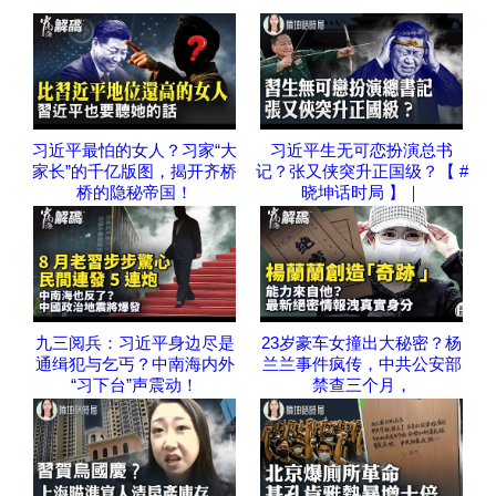
习近平最怕的女人？习家“大
习近平生无可恋扮演总书
家长”的千亿版图，揭开齐桥
记？张又侠突升正国级？【 #
桥的隐秘帝国！
晓坤话时局 】｜
九三阅兵：习近平身边尽是
23岁豪车女撞出大秘密？杨
通缉犯与乞丐？中南海内外
兰兰事件疯传，中共公安部
“习下台”声震动！
禁查三个月，