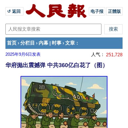
↺ 返回 
电子报
正體版
首页
分栏目
内幕
时事
文章
›
›
|
›
：
2025年9月6日
发表
人气：
251,728
华府抛出震撼弹 中共360亿白花了（图）