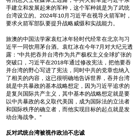
有消息人士在媒体上透露，中共火箭军是习近平亲
手建立和发展起来的军种，这个军种就是为了武统
台湾设立的。2024年10月习近平在视导火箭军时，
要求火箭军部队要提升战略威慑和实战能力。

旅澳的中国法学家袁红冰年轻时代经常在北京与习
近平一同饮用茅台酒。袁红冰在今年7月对大纪元透
露：“中共把吞并台湾作为共产极权主义全球扩张的
突破口，习近平在2018年通过修改宪法，把他要吞
并台湾的野心写进了宪法，同时中共的党章也纳入
了相关的内容，这已很明确地告诉世界，吞并台湾
就是中共暴政的基本战略想定，因为习近平追求的
是复兴国际共产主义，其中基本的战略想定就是要
以中共暴政的名义取代美国，成为国际法的立法者
和国际秩序的确立者，而他实现目标的起点就是发
动台海战争。”

反对武统台湾被视作政治不忠诚