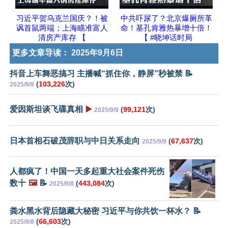
习近平贺乌克兰国庆？！被
中共吓尿了？北京爆厕所革
讽首鼠两端；上海瞄准富人
命！基孔肯雅热暴增十倍！
清房产库存 【
【 #晓坤话时局
更多文章导读：
2025年9月6日
抖音上车舞恶搞习 主播喊“抓住你，静屏”秒被禁 📝
(
103,226
次)
2025/9/9
爱因斯坦谈飞碟真相
▶️
(
99,121
次)
2025/9/9
日本首相石破茂辞职与中日关系走向
(
67,637
次)
2025/9/9
人都疯了！中国一天多起重大社会案件死伤
数十
🖼️
📝
(
443,084
次)
2025/9/8
粪水黑水背后隐藏大秘密 习近平与你共饮一杯水？ 📝
(
66,603
次)
2025/9/8