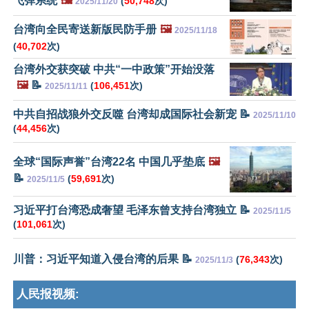
飞弹系统
🖼️
(
50,748
次)
2025/11/20
台湾向全民寄送新版民防手册
🖼️
2025/11/18
(
40,702
次)
台湾外交获突破 中共“一中政策”开始没落
🖼️
📝
(
106,451
次)
2025/11/11
中共自招战狼外交反噬 台湾却成国际社会新宠 📝
2025/11/10
(
44,456
次)
全球“国际声誉”台湾22名 中国几乎垫底
🖼️
📝
(
59,691
次)
2025/11/5
习近平打台湾恐成奢望 毛泽东曾支持台湾独立 📝
2025/11/5
(
101,061
次)
川普：习近平知道入侵台湾的后果 📝
(
76,343
次)
2025/11/3
人民报视频: