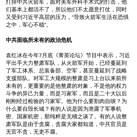
打掉中共火箭军，面对美军外科手术式的打击，他
们基本上都活不了，所以他们不太愿意打仗，同时
又受到习近平高层的压力，“导致火箭军生活在恐惧
之中，军心不稳”。

中共面临所未有的政治危机
袁红冰在今年7月底《菁英论坛》节目中表示，习近
平出手大力整肃军队，从火箭军开始，已经蔓延到
了军工体系、总装备部、空军，甚至蔓延到了战略
支援部队。对军工大规模的整肃是习上台以来前所
未有的，更重要的是他整肃的对象，不是他的权力
斗争的异己力量，而是习家军，而且是二十大以后
刚刚经过检验的习家军。他为什么要割肉自啖？为
什么要自毁长城？有的人说是因为泄露了军事机
密、国家机密，那纯粹是无稽之谈了。有的人说整
肃军队是由于贪腐，贪腐大家都知道，中共官员是
无官不贪，无吏不腐。
