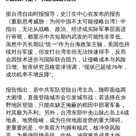
据台湾自由时报报导，史汀生中心在发布的报告
《重新思考威胁：为何中国不太可能侵略台湾》中
指出，无论从战略、政治、经济或实际军事层面进
行审视，都显示中共短期内武攻的可能性非常低。
虽然中共长期以“统一”作为台海政策主轴，美国也持
续对台军援，但攻打台湾非但无法快速得手，反而
会因技术进步与国际联合阻力，让侵略成本与风险
日增。智库研究员格雷泽强调，“现状已延续76年，
成功机率不增反降”。

报告指出，若中共军队登陆台湾主岛，随即面临两
大困境，直接登陆城市会引发城市战；若选择在乡
野地区登陆，只能在缺乏掩蔽的稻田中部署军备，
对其极为不利。另外，台湾东部中央山脉占岛上6成
地表、地势险峻，成为任何地面攻势的重大障碍。
更重要的是，中美双方均拥有核武，核冲突风险
高，为最强阻绝手段。此外，冲突将造成庞大伤