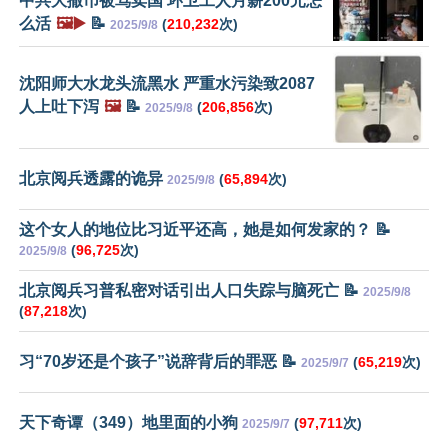
中共大撒币被骂卖国 环卫工人月薪200元怎
么活
🖼️▶️
📝
(
210,232
次)
2025/9/8
沈阳师大水龙头流黑水 严重水污染致2087
人上吐下泻
🖼️
📝
(
206,856
次)
2025/9/8
北京阅兵透露的诡异
(
65,894
次)
2025/9/8
这个女人的地位比习近平还高，她是如何发家的？ 📝
(
96,725
次)
2025/9/8
北京阅兵习普私密对话引出人口失踪与脑死亡 📝
2025/9/8
(
87,218
次)
习“70岁还是个孩子”说辞背后的罪恶 📝
(
65,219
次)
2025/9/7
天下奇谭（349）地里面的小狗
(
97,711
次)
2025/9/7