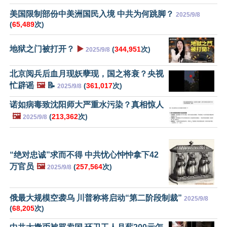
美国限制部份中美洲国民入境 中共为何跳脚？
2025/9/8
(
65,489
次)
地狱之门被打开？
▶️
(
344,951
次)
2025/9/8
北京阅兵后血月现妖孽现，国之将衰？央视
忙辟谣
🖼️
📝
(
361,017
次)
2025/9/8
诺如病毒致沈阳师大严重水污染？真相惊人
🖼️
(
213,362
次)
2025/9/8
“绝对忠诚”求而不得 中共忧心忡忡拿下42
万官员
🖼️
(
257,564
次)
2025/9/8
俄最大规模空袭乌 川普称将启动“第二阶段制裁”
2025/9/8
(
68,205
次)