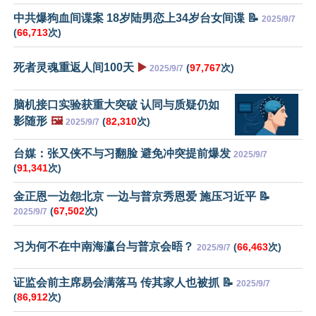
中共爆狗血间谍案 18岁陆男恋上34岁台女间谍 📝
2025/9/7
(
66,713
次)
死者灵魂重返人间100天
▶️
(
97,767
次)
2025/9/7
脑机接口实验获重大突破 认同与质疑仍如
影随形
🖼️
(
82,310
次)
2025/9/7
台媒：张又侠不与习翻脸 避免冲突提前爆发
2025/9/7
(
91,341
次)
金正恩一边怨北京 一边与普京秀恩爱 施压习近平 📝
(
67,502
次)
2025/9/7
习为何不在中南海瀛台与普京会晤？
(
66,463
次)
2025/9/7
证监会前主席易会满落马 传其家人也被抓 📝
2025/9/7
(
86,912
次)