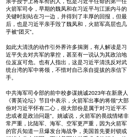
亲手授予上将军衔的人，也是习近平任命的第一任
火箭军司令，早期的魏凤和在习近平与江派内斗的
关键时刻站在习一边，并得到了丰厚的回报，但最
后，也是习近平亲手毁了魏凤和，火箭军高层也几
乎被“团灭”。

如此大清洗的动作引外界许多揣测，有人解读是习
近平失去对共军的掌控，甚至有一说认为其政治地
位岌岌可危。也有人指出，这是习近平清洗反对武
统台湾的军中将领，不惜对自己亲自提拔的亲信下
手。

中共海军司令部的前中校参谋姚诚2023年在新唐人
《菁英论坛》节目中表示，火箭军出事的将领“大部
份对习近平怀有二心，很大部份是属于对习近平不
忠或者是政治问题”。姚诚说，火箭军的畏战情绪非
常严重，比陆军、海军、空军更严重，因为火箭军
的官兵知道一旦爆发台海战争，美国首先要封锁或