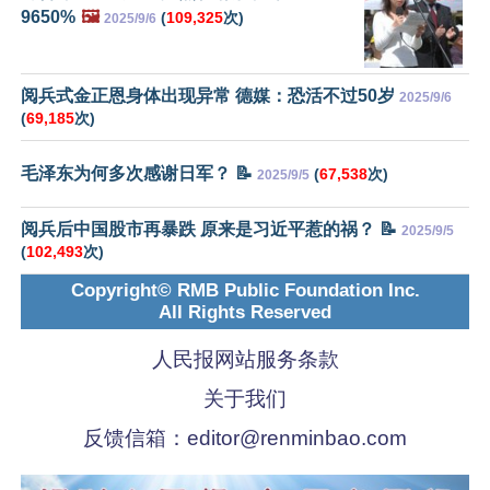
9650%
🖼️
(
109,325
次)
2025/9/6
阅兵式金正恩身体出现异常 德媒：恐活不过50岁
2025/9/6
(
69,185
次)
毛泽东为何多次感谢日军？ 📝
(
67,538
次)
2025/9/5
阅兵后中国股市再暴跌 原来是习近平惹的祸？ 📝
2025/9/5
(
102,493
次)
Copyright© RMB Public Foundation Inc.
All Rights Reserved
人民报网站服务条款
关于我们
反馈信箱：
editor@renminbao.com