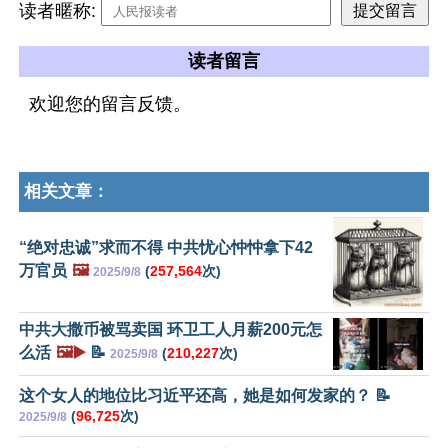
读者暱称:
读者留言
欢迎您的留言反馈。
相关文章：
“绝对忠诚”求而不得 中共忧心忡忡拿下42
万官员
🖼️
(
257,564
次)
2025/9/8
中共大撒币被骂卖国 环卫工人月薪200元怎
么活
🖼️▶️
📝
(
210,227
次)
2025/9/8
这个女人的地位比习近平还高，她是如何发家的？ 📝
(
96,725
次)
2025/9/8