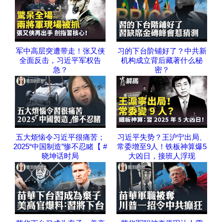
军中高层突遭带走！张又侠
习的下台阶铺好了？中共新
全面反击，习近平军权告
机构成立背后藏著什么秘
急？
密？
五大烦恼令习近平很痛苦；
习近平失势？王沪宁出局、
2025“中国制造”惨不忍睹【 #
常委增至9人！铁板神算爆5
晓坤话时局
大凶日，接班人浮现