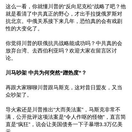
这么一看，你就懂川普的“反向尼克松”战略了吧？他
就是看清了中共真正的野心，才出手拉拢俄罗斯对
抗北京。中俄关系接下来几年，恐怕真的会有戏剧
性的大变化了。

你觉得川普的联俄抗共战略能成功吗？中共真的会
放弃台湾、去西伯利亚吗？欢迎大家在留言区讨
论。

川马吵架 中共为何突然“蹭热度”？
再跟大家聊聊川普跟马斯克，这对昔日盟友，又当
众吵架了。

导火索还是川普推出“大而美法案”，马斯克非常不
满，公开批评这项法案是“令人作呕的怪物”，直言简
直是“疯狂”，说会让美国债务一下子暴增3.3万亿美
元。
