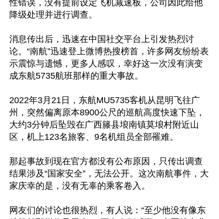
性错误，没有提前设定飞机减速板，公司因此给他
降级处理并进行调查。

消息传出后，迅速在中国社交平台上引发热烈讨
论。“南航”迅速登上微博热搜榜首，许多网友纷纷表
示震惊与遗憾，更多人感叹，幸好这一次没有演变
成东航5735航班那样的重大事故。

2022年3月21日，东航MU5735客机从昆明飞往广
州，突然偏离原本8900公尺的巡航高度快速下坠，
大约3分钟后坠毁在广西籐县埌南镇莫埌村附近山
区，机上123名旅客、9名机组员全部罹难。

那起事故到现在官方都没有公布原因，只传出调查
结果涉及“国家安全”，无法公开。这次南航事件，大
家庆幸的是，没有无辜的乘客卷入。

网友们的讨论也很热烈，有人说：“至少他没有像东