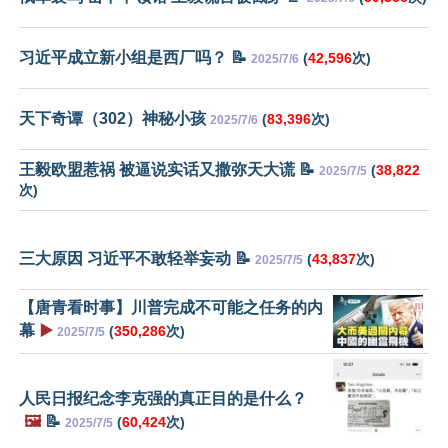
习近平成立新小组是西厂吗？ 📝
(
42,596
次)
2025/7/6
天下奇谭（302）神秘小孩
(
83,396
次)
2025/7/6
王毅欧盟惹祸 被逼说实话又撒弥天大谎 📝
(
38,822
2025/7/5
次)
三大原因 习近平不敢轻举妄动 📝
(
43,837
次)
2025/7/5
【唐青看时事】川普完成不可能之任务的内
幕
▶️
(
350,286
次)
2025/7/5
人民日报纪念李克强的真正目的是什么？
🖼️
📝
(
60,424
次)
2025/7/5