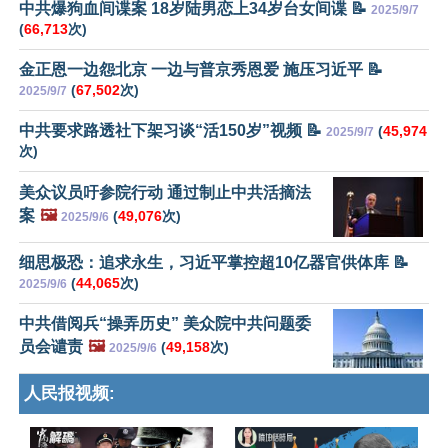
中共爆狗血间谍案 18岁陆男恋上34岁台女间谍 📝
2025/9/7
(
66,713
次)
金正恩一边怨北京 一边与普京秀恩爱 施压习近平 📝
(
67,502
次)
2025/9/7
中共要求路透社下架习谈“活150岁”视频 📝
(
45,974
2025/9/7
次)
美众议员吁参院行动 通过制止中共活摘法
案
🖼️
(
49,076
次)
2025/9/6
细思极恐：追求永生，习近平掌控超10亿器官供体库 📝
(
44,065
次)
2025/9/6
中共借阅兵“操弄历史” 美众院中共问题委
员会谴责
🖼️
(
49,158
次)
2025/9/6
人民报视频: