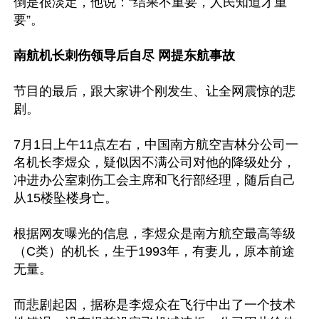
倒是很淡定，他说：“结果不重要，人民知道才重
要”。

南航机长刺伤领导后自尽 网提东航事故
节目的最后，跟大家讲个刚发生、让全网震惊的悲
剧。

7月1日上午11点左右，中国南方航空吉林分公司一
名机长李煜众，疑似因不满公司对他的降级处分，
冲进办公室刺伤工会主席和飞行部经理，随后自己
从15楼坠楼身亡。

根据网友曝光的信息，李煜众是南方航空最高等级
（C类）的机长，生于1993年，有妻儿，原本前途
无量。

而悲剧起因，据称是李煜众在飞行中出了一个技术