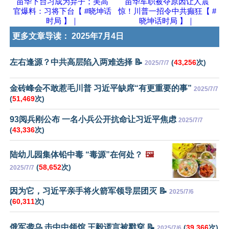
苗华下台习成为弃子；美高
苗华军职被夺原因让人震
官爆料：习将下台【 #晓坤话
惊！川普一招令中共癫狂【 #
时局 】｜
晓坤话时局 】｜
更多文章导读：
2025年7月4日
左右逢源？中共高层陷入两难选择 📝
(
43,256
次)
2025/7/7
金砖峰会不敢惹毛川普 习近平缺席“有更重要的事”
2025/7/7
(
51,469
次)
93阅兵刚公布 一名小兵公开抗命让习近平焦虑
2025/7/7
(
43,336
次)
陆幼儿园集体铅中毒 “毒源”在何处？
🖼️
(
58,652
次)
2025/7/7
因为它，习近平亲手将火箭军领导层团灭 📝
2025/7/6
(
60,311
次)
俄军袭乌 击中中领馆 王毅谎言被戳穿 📝
(
39,366
次)
2025/7/6