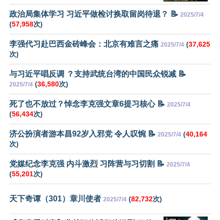
政治局集体学习 习近平做检讨换取留岗待退？ 📝
2025/7/4
(
57,958
次)
李强代习赴巴西金砖峰会：北京有难言之痛
(
37,625
2025/7/4
次)
与习近平唱反调 ？支持武统台湾的中国民众锐减 📝
(
36,580
次)
2025/7/4
死了也不放过？悼念李克强文章6提习核心 📝
2025/7/4
(
56,434
次)
济公扮演者游本昌92岁入邪党 令人叹惋 📝
(
40,164
2025/7/4
次)
党媒纪念李克强 内斗激烈 习阵营与习切割 📝
2025/7/4
(
55,201
次)
天下奇谭（301）章川使者
(
82,732
次)
2025/7/4