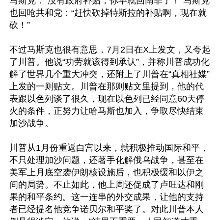
马斯克：“没有政府补贴，你早就回南非了！”马斯克
也回呛共和党：“赶快砍掉特斯拉的补贴啊，现在就
砍！”

不过马斯克也很有意思，7月2日在X上发文，又夸起
了川普。他说“功劳就该得到承认”，并称川普成功化
解了世界几个重大冲突，还附上了川普在“真相社媒”
上发的一则贴文。川普在那则贴文里提到，他的代
表跟以色列谈了很久，现在以色列已经同意60天停
火的条件，正努力让哈马斯也加入，争取尽快结束
加沙战争。

川普从1月份重返白宫以来，就积极推动国际和平，
不只处理加沙问题，还著手化解俄乌战争，甚至在
美军上月底空袭伊朗核设施后，也积极缓和以伊之
间的局势。不止如此，他上周还促成了卢旺达和刚
果的和平条约。这一连串的外交成果，让他的支持
者已经提名他竞争诺贝尔和平奖了。对此川普本人