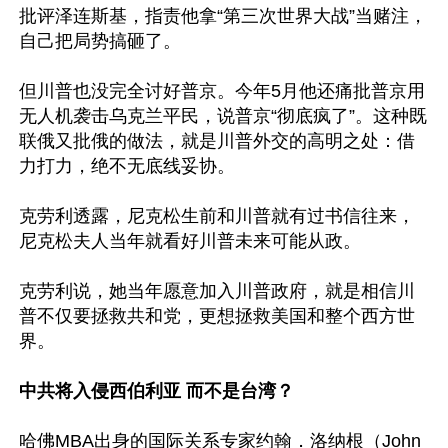
批评泽连斯基，指责他拿“第三次世界大战”当赌注，
自己把局势搞砸了。

但川普也没完全讨好普京。今年5月他还痛批普京用
无人机袭击乌克兰平民，说普京“彻底疯了”。这种既
联俄又批俄的做法，就是川普外交的高明之处：借
力打力，绝不无底线妥协。

克劳利透露，尼克松生前和川普就有过书信往来，
尼克松夫人当年就看好川普未来可能从政。

克劳利说，她当年愿意加入川普政府，就是相信川
普不仅要拯救共和党，更想拯救美国和整个西方世
界。

中共将入侵西伯利亚 而不是台湾？
哈佛MBA出身的国际关系专家约翰．洛纳根（John 