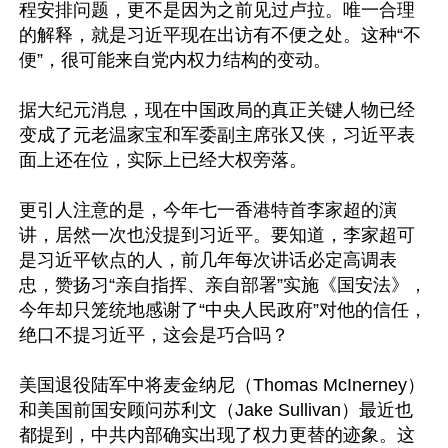
程安排问题，更不是因为之前见过卢拉。唯一合理
的解释，就是习近平现在出访有不便之处。这种“不
便”，很可能来自党内权力结构的变动。

据大纪元消息，现在中国政局的真正关键人物已经
变成了元老温家宝和军委副主席张又侠，习近平表
面上还在位，实际上已经大权旁落。

更引人注意的是，今年七一香港特首李家超的演
讲，居然一次也没提到习近平。要知道，李家超可
是习近平钦点的人，前几年每次讲话必定高调表
忠，赞扬习“亲自指挥、亲自部署”实施《国安法》，
今年却只笼统地感谢了“中央人民政府”对他的信任，
绝口不提习近平，这会是巧合吗？

美国退役陆军中将麦金纳尼（Thomas McInerney）
和美国前国安顾问苏利文（Jake Sullivan）最近也
都提到，中共内部确实出现了权力更替的迹象。这