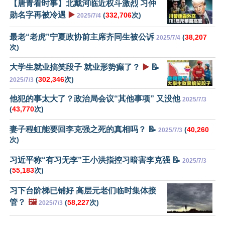
【唐青看时事】北戴河临近权斗激烈 习仲
勋名字再被冷遇
▶️
(
332,706
次)
2025/7/4
最老“老虎”宁夏政协前主席齐同生被公诉
(
38,207
2025/7/4
次)
大学生就业搞笑段子 就业形势癫了？
▶️
📝
(
302,346
次)
2025/7/3
他犯的事太大了？政治局会议“其他事项” 又没他
2025/7/3
(
43,770
次)
妻子程虹能要回李克强之死的真相吗？ 📝
(
40,260
2025/7/3
次)
习近平称“有习无李”王小洪指控习暗害李克强 📝
2025/7/3
(
55,183
次)
习下台阶梯已铺好 高层元老们临时集体接
管？
🖼️
(
58,227
次)
2025/7/3