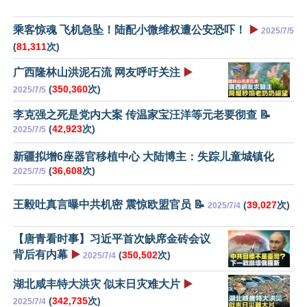
乘客惊魂 飞机急坠！陆配小微维权遭公安恐吓！
▶️
2025/7/5
(
81,311
次)
广西隆林山洪泥石流 网友呼吁关注
▶️
(
350,360
次)
2025/7/5
李克强之死是党内大案 传温家宝汪洋等元老要彻查 📝
(
42,923
次)
2025/7/5
新疆拟增6座器官移植中心 大陆博主：失踪儿童城镇化
(
36,608
次)
2025/7/5
王毅吐真言曝中共机密 震惊欧盟官员 📝
(
39,027
次)
2025/7/4
【唐青看时事】习近平首次缺席金砖会议
背后有内幕
▶️
(
350,502
次)
2025/7/4
湖北咸丰特大洪灾 似末日灾难大片
▶️
(
342,735
次)
2025/7/4