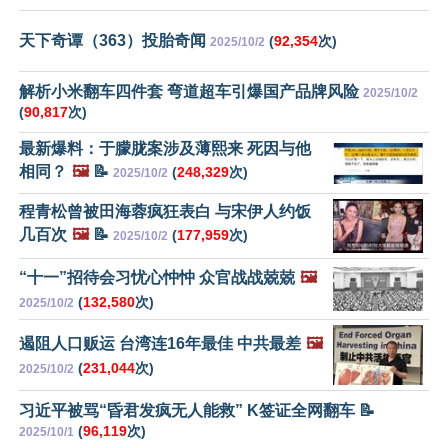
天下奇谭（363）投胎奇闻
(
92,354
次)
2025/10/2
解析小米翻车四件套 弯道超车引爆国产品牌风险
2025/10/2
(
90,817
次)
最新爆料：于朦胧案涉及薄熙来 死因与他
相同？
🖼️
📝
(
248,329
次)
2025/10/2
程青松曾被田海蓉疯狂表白 与宋伊人约饭
几百次
🖼️
📝
(
177,959
次)
2025/10/2
“十一”招待会习忧心忡忡 众官战战兢兢
🖼️
(
132,580
次)
2025/10/2
遏阻人口贩运 台湾连16年最佳 中共最差
🖼️
(
231,044
次)
2025/10/2
习近平被骂“昏君发疯无人能救” K签证全网翻车 📝
(
96,119
次)
2025/10/1