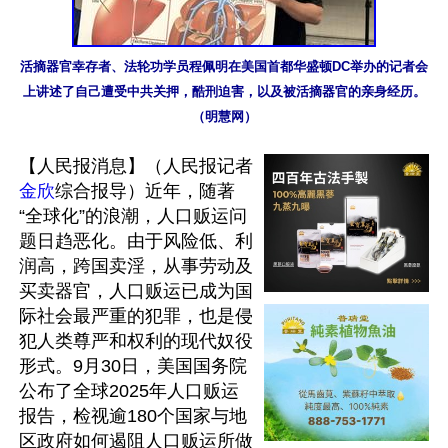
活摘器官幸存者、法轮功学员程佩明在美国首都华盛顿DC举办的记者会
上讲述了自己遭受中共关押，酷刑迫害，以及被活摘器官的亲身经历。
（明慧网）
【人民报消息】（人民报记者
金欣
综合报导）近年，随著
“全球化”的浪潮，人口贩运问
题日趋恶化。由于风险低、利
润高，跨国卖淫，从事劳动及
买卖器官，人口贩运已成为国
际社会最严重的犯罪，也是侵
犯人类尊严和权利的现代奴役
形式。9月30日，美国国务院
公布了全球2025年人口贩运
报告，检视逾180个国家与地
区政府如何遏阻人口贩运所做