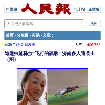
↺ 返回 
电子报
正體版
首页
分栏目
灾祸
文章
›
›
›
：
2025年9月24日
发表
人气：
406,763
隐翅虫能释放“飞行的硫酸” 济南多人遭袭击
（图）