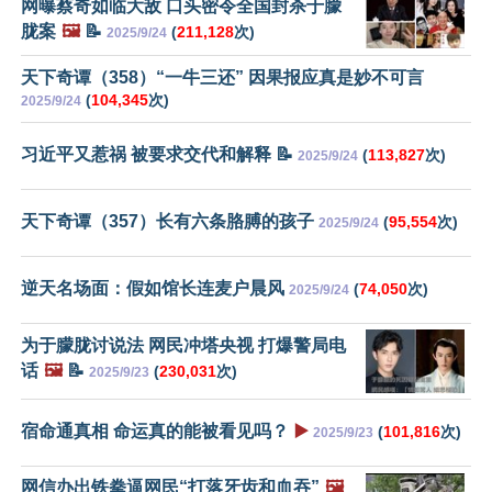
网曝蔡奇如临大敌 口头密令全国封杀于朦
胧案
🖼️
📝
(
211,128
次)
2025/9/24
天下奇谭（358）“一牛三还” 因果报应真是妙不可言
(
104,345
次)
2025/9/24
习近平又惹祸 被要求交代和解释 📝
(
113,827
次)
2025/9/24
天下奇谭（357）长有六条胳膊的孩子
(
95,554
次)
2025/9/24
逆天名场面：假如馆长连麦户晨风
(
74,050
次)
2025/9/24
为于朦胧讨说法 网民冲塔央视 打爆警局电
话
🖼️
📝
(
230,031
次)
2025/9/23
宿命通真相 命运真的能被看见吗？
▶️
(
101,816
次)
2025/9/23
网信办出铁拳逼网民“打落牙齿和血吞”
🖼️