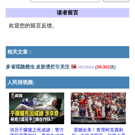
读者留言
欢迎您的留言反馈。
相关文章：
多省现隐翅虫 皮肤溃烂引关注
🖼️
(
39,302
次)
2023/9/20
人民报视频:
演员于朦胧之死成谜：警方
震撼全美！查理柯克遇刺