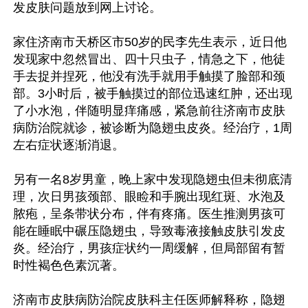
发皮肤问题放到网上讨论。

家住济南市天桥区市50岁的民李先生表示，近日他
发现家中忽然冒出、四十只虫子，情急之下，他徒
手去捉并捏死，他没有洗手就用手触摸了脸部和颈
部。3小时后，被手触摸过的部位迅速红肿，还出现
了小水泡，伴随明显痒痛感，紧急前往济南市皮肤
病防治院就诊，被诊断为隐翅虫皮炎。经治疗，1周
左右症状逐渐消退。

另有一名8岁男童，晚上家中发现隐翅虫但未彻底清
理，次日男孩颈部、眼睑和手腕出现红斑、水泡及
脓疱，呈条带状分布，伴有疼痛。医生推测男孩可
能在睡眠中碾压隐翅虫，导致毒液接触皮肤引发皮
炎。经治疗，男孩症状约一周缓解，但局部留有暂
时性褐色色素沉著。

济南市皮肤病防治院皮肤科主任医师解释称，隐翅