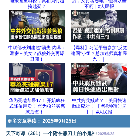
通报避重就轻，真相为何越
后，支持者怒吼：他将永垂
掩越疑？
不朽｜#人民报
中联部长刘建超“消失”内幕：
【爆料】习近平曾参加“反党
泄密＋美女？战狼外交再爆
建国”小组？总加速师真相曝
丑闻！
光！｜
华为死磕苹果17！ 开始疯狂
中共穷兵黩武？！美日快速
式降价甩卖！ 华为粉丝买完
做出应对！ 【 #晓坤话时局
就后悔！｜
】｜ #人民报
更多文章导读：
2025年9月25日
天下奇谭（361）一个附在镰刀上的小鬼神
2025/9/28