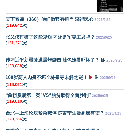
天下奇谭（360）他们做官有担当 深得民心
2025/9/25
(
119,642
次)
张又侠打破了这些规矩 习还是军委主席吗？
2025/9/25
(
131,321
次)
传习近平新疆险遇爆炸袭击 脸色难看吓坏了？ 📝
2025/9/25
(
128,038
次)
160岁高人肉身不坏？林泉寺未解之谜！
▶️
📝
2025/9/25
(
118,061
次)
“象棋反腐第一案”VS“脱贫取得全面胜利”
2025/9/25
(
119,010
次)
台北—上海论坛紧急喊停 陈吉宁生疑高层有变？
2025/9/25
(
120,386
次)