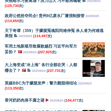
央视暗示习要离场？压力山大 习不敢再嘴硬 📝
2025/9/25
(
125,730
次)
政府公然抢夺民企! 贵州8亿废水厂遭强制接管
2025/9/25
(
114,654
次)
天下奇谭（359）于朦胧冤魂阳间难伸冤 杀人者为何难逃
果报 📝
(
114,497
次)
2025/9/25
军用土地新规导致腐败越烈 习近平向军方
妥协？
🖼️
(
207,925
次)
2025/9/25
大上海变成“冷上海” 各行业都在哭：人都
哪去了？
🖼️
📝
(
237,731
次)
2025/9/24
英媒BBC为于朦胧发声：警方囫囵得结论
2025/9/24
(
113,350
次)
香河奶奶肉身不腐之谜
▶️
(
104,477
次)
2025/9/24