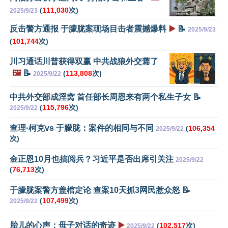
(
111,030
次)
2025/9/23
反击警方通报 于朦胧案现场目击者震撼爆料
▶️
📝
2025/9/23
(
101,744
次)
川习通话川普获得双赢 中共战狼外交蔫了
🖼️
📝
(
113,808
次)
2025/9/22
中共外交部成淫窝 首任部长周恩来有两个私生子女 📝
(
115,796
次)
2025/9/22
查理·柯克vs 于朦胧：案件的相同与不同
(
106,354
2025/9/22
次)
金正恩10月也搞阅兵？习近平是否出席引关注
2025/9/22
(
76,713
次)
于朦胧案警方盖棺定论 查案10天抓3网民惹众怒 📝
(
107,499
次)
2025/9/22
胎儿的心声：母子对话的奇迹
▶️
(
102,517
次)
2025/9/22