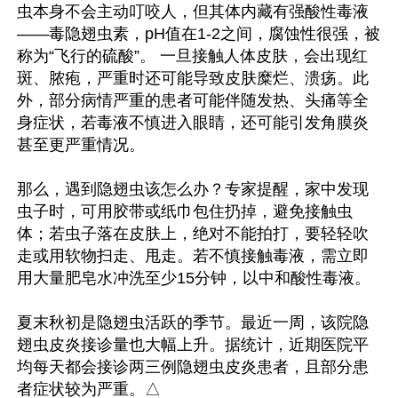
虫本身不会主动叮咬人，但其体内藏有强酸性毒液
——毒隐翅虫素，pH值在1-2之间，腐蚀性很强，被
称为“飞行的硫酸”。 一旦接触人体皮肤，会出现红
斑、脓疱，严重时还可能导致皮肤糜烂、溃疡。此
外，部分病情严重的患者可能伴随发热、头痛等全
身症状，若毒液不慎进入眼睛，还可能引发角膜炎
甚至更严重情况。

那么，遇到隐翅虫该怎么办？专家提醒，家中发现
虫子时，可用胶带或纸巾包住扔掉，避免接触虫
体；若虫子落在皮肤上，绝对不能拍打，要轻轻吹
走或用软物扫走、甩走。若不慎接触毒液，需立即
用大量肥皂水冲洗至少15分钟，以中和酸性毒液。

夏末秋初是隐翅虫活跃的季节。最近一周，该院隐
翅虫皮炎接诊量也大幅上升。据统计，近期医院平
均每天都会接诊两三例隐翅虫皮炎患者，且部分患