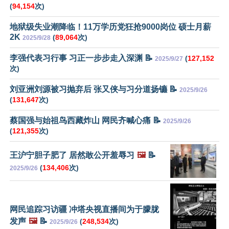
(
94,154
次)
地狱级失业潮降临！11万学历党狂抢9000岗位 硕士月薪
2K
(
89,064
次)
2025/9/28
李强代表习行事 习正一步步走入深渊 📝
(
127,152
2025/9/27
次)
刘亚洲刘源被习抛弃后 张又侠与习分道扬镳 📝
2025/9/26
(
131,647
次)
蔡国强与始祖鸟西藏炸山 网民齐喊心痛 📝
2025/9/26
(
121,355
次)
王沪宁胆子肥了 居然敢公开羞辱习
🖼️
📝
(
134,406
次)
2025/9/26
网民追踪习访疆 冲塔央视直播间为于朦胧
发声
🖼️
📝
(
248,534
次)
2025/9/26