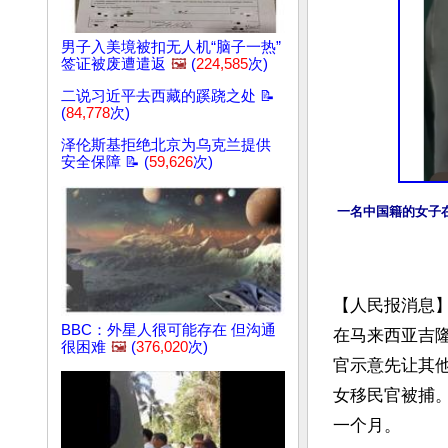
男子入美境被扣无人机“脑子一热”
签证被废遭遣返
🖼️
(
224,585
次)
二说习近平去西藏的蹊跷之处 📝
(
84,778
次)
泽伦斯基拒绝北京为乌克兰提供
安全保障 📝 (
59,626
次)
一名中国籍的女子
【人民报消息
BBC：外星人很可能存在 但沟通
在马来西亚吉
很困难
🖼️
(
376,020
次)
官示意先让其
女移民官被捕。
一个月。
