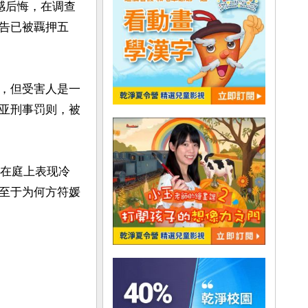
感后悔，在调查
告已被覊押五
，但受害人是一
亚刑事罚则，被
媛在庭上表现冷
至于为何方符媛