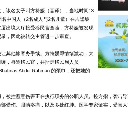
，该名女子叫方符媛（音译），当地时间13
，4名中国人（2名成人与2名儿童）在吉隆坡
航厦出境大厅接受移民官查验，方符媛被发现
录，因此被转交主管进一步审查。

先让其他旅客办手续。方符媛即情绪激动，大
嚷，辱骂移民官，并扯走移民局人员 
ra Shafinas Abdul Rahman 的颈巾，还把她的


，被控蓄意伤害正在执行职务的公职人员。控方指，袭击导致 R
脸部受伤、眼睛疼痛，以及多处红肿。医学专家证实，受害人