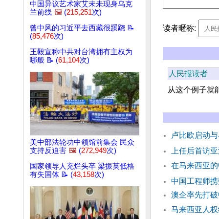
中国异议艺术家艾未未现身乌克
兰前线
🖼️
(
215,251
次)
读者暱称:
曾中风的习近平去西藏很蹊跷 📝
(
85,476
次)
王毅宣称中共对台湾拥有主权为
哪般 📝 (
61,104
次)
人民报读者
从这个例子就
卢比欧启动与
美中部法轮功中领馆前集会 民众
支持反迫害
🖼️
(
272,949
次)
上任后首访亚
在马来西亚的
国家领导人充烂头卒 梁振英低格
有失国体 📝 (
43,158
次)
中国工程师携
澳企率先打破
马来西亚人权