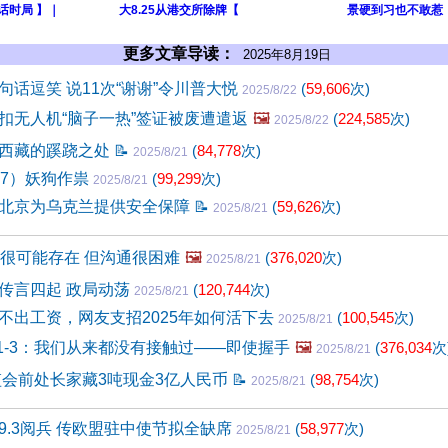
话时局 】｜
大8.25从港交所除牌【
景硬到习也不敢惹【
更多文章导读：
2025年8月19日
句话逗笑 说11次“谢谢”令川普大悦
(
59,606
次)
2025/8/22
扣无人机“脑子一热”签证被废遭遣返
🖼️
(
224,585
次)
2025/8/22
西藏的蹊跷之处
📝
(
84,778
次)
2025/8/21
37）妖狗作祟
(
99,299
次)
2025/8/21
北京为乌克兰提供安全保障
📝
(
59,626
次)
2025/8/21
人很可能存在 但沟通很困难
🖼️
(
376,020
次)
2025/8/21
传言四起 政局动荡
(
120,744
次)
2025/8/21
不出工资，网友支招2025年如何活下去
(
100,545
次)
2025/8/21
.1-3：我们从来都没有接触过——即使握手
🖼️
(
376,034
次
2025/8/21
监会前处长家藏3吨现金3亿人民币
📝
(
98,754
次)
2025/8/21
9.3阅兵 传欧盟驻中使节拟全缺席
(
58,977
次)
2025/8/21