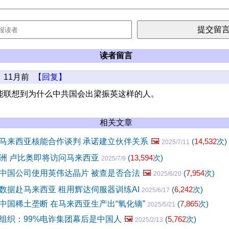
读者留言
11月前
【回复】
能联想到为什么中共国会出梁振英这样的人。
相关文章
马来西亚核能合作谈判 承诺建立伙伴关系
🖼️
(
14,532
次)
2025/7/11
洲 卢比奥即将访问马来西亚
(
13,594
次)
2025/7/9
中国公司使用英伟达晶片 被查是否合法
🖼️
(
7,954
次)
2025/6/20
数据赴马来西亚 租用辉达伺服器训练AI
(
6,242
次)
2025/6/17
中国稀土垄断 在马来西亚生产出“氧化镝”
(
7,865
次)
2025/5/21
组织：99%电诈集团幕后是中国人
🖼️
(
5,762
次)
2025/2/13