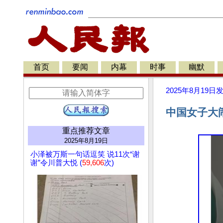
首页
要闻
内幕
时事
幽默
2025年8月19日
中国女子大
重点推荐文章
2025年8月19日
小泽被万斯一句话逗笑 说11次“谢
谢”令川普大悦 (
59,606
次)