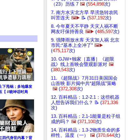
（23）历练 7
🖼️
(
554,898
次)
7. 南方水灾北方旱 旱涝急转农民
叫苦连天
🖼️▶️
📝 (
537,192
次)
8. 今年夏天不平静 天灾人祸不断
网友吁保持善良
🖼️▶️
(
485,597
次)
9. 强降雨放水库 天灾加人祸 北京
市民:“基本上全冲了”
🖼️▶️
(
475,117
次)
10. GJW+独家［直播］《超限
战》线上首映会暨观影派对
🖼️
(
380,543
次)
11. 《超限战》7月31日美国国会
山首映 影片揭中共“超限战”策略
上下甩锅；多地爆发
🖼️
(
372,308
次)
【 #晓坤话时局
12. 百科精品：1.2-2.1：这些机器
人想告诉我们什么？ 📝 (
371,336
次)
13. 百科精品：2.1-1能量是粒子组
成的吗？
🖼️
(
371,100
次)
14. 百科精品：1.3-2物质生命的多
样性、温度（一）
🖼️
(
370,644
次)
红四代身世内幕？背