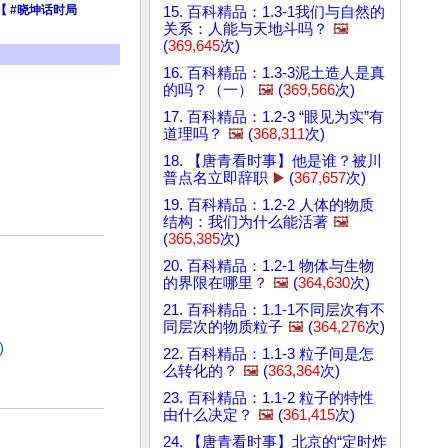
 #晓坤话时局
15. 百科精品：1.3-1我们与自然的
关系：人能与天地斗吗？
🖼️
(
369,645
次)
16. 百科精品：1.3-3泥土造人是真
的吗？（一）
🖼️
(
369,566
次)
17. 百科精品：1.2-3 “眼见为实”有
道理吗？
🖼️
(
368,311
次)
18. 【唐青看时事】他是谁？被川
普点名立即辞职
▶️
(
367,657
次)
19. 百科精品：1.2-2 人体的物质
结构：我们为什么能活著
🖼️
(
365,385
次)
20. 百科精品：1.2-1 物体与生物
的界限在哪里？
🖼️
(
364,630
次)
21. 百科精品：1.1-1不同层次有不
同层次的物质粒子
🖼️
(
364,276
次)
)
22. 百科精品：1.1-3 粒子间是怎
么转化的？
🖼️
(
363,364
次)
23. 百科精品：1.1-2 粒子的特性
由什么决定？
🖼️
(
361,415
次)
24. 【唐青看时事】北京的“定时炸