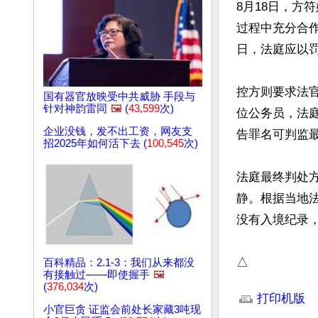
8月18日，方
过程中充分合
日，法庭应以罚
控方则要求法
国有器官放映受中共威胁 手段与
针对神韵雷同
🖼️
(
43,599
次)
位公务员，法
企业没钱，发不出工资，网友支
告罪名可判监最
招2025年如何活下去 (
100,545
次)
法庭最终判处方
静。根据当地
没有入境纪录，
△
百科精品：2.1-3：我们从来都没
有接触过——即使握手
🖼️
文章网址: http://w
(
376,034
次)
打印机版
小官巨贪 证监会前处长家藏3吨现