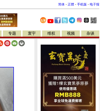
简体
-
正體
-
手机版
-
电子报
专题
寰宇
维权
视频
杂谈