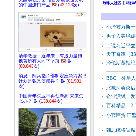
制华人社区【 #晓坤
的中国进口产品
🖼️
(
43,128
次)
小泽被万斯一
男子入美境被
二说习近平去
天下奇谭（3
清华教授：近年来，有股力量拖
拽著所有人向下坠落
🖼️
📝
泽伦斯基拒绝
(
80,843
次)
消息：阅兵指挥部制定应急方案 B
BBC：外星
计划是张又侠阅兵？ 📝 (
81,981
次)
北戴河会议后
中国青年失业率再创新高 未来怎
企业没钱，发
么办？ 📝 (
139,844
次)
百科精品：2
小官巨贪 证
韩总统将缺席