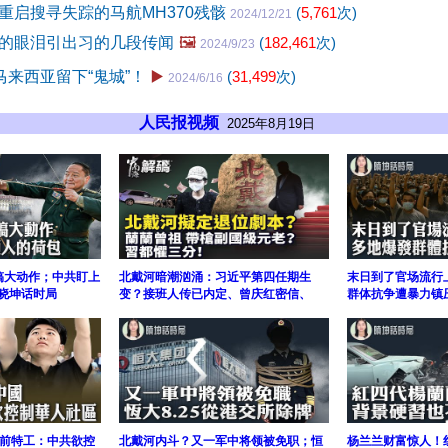
重启搜寻失踪的马航MH370残骸
(
5,761
次)
2024/12/21
的眼泪引出习的几段传闻
🖼️
(
182,461
次)
2024/9/23
马来西亚留下“鬼城”！
▶️
(
31,499
次)
2024/6/16
人民报视频
2025年8月19日
侠搞大动作；中共盯上
北戴河暗潮汹涌：习近平第四任期生
末日到了官场流行
#晓坤话时局
变？接班人传已内定、曾庆红密信、
群体抗争遭暴力镇压
前特工：中共欲控
北戴河内斗？又一军中将领被免职；恒
杨兰兰财富惊人！