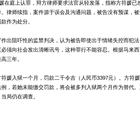
符媛在庭上认罪，辩方律师要求法官从轻发落，指称方符媛已
作。律师续指，案件源于误会及沟通问题，被告没有预谋，被
款作为处分。

官作出阻吓性的监禁判决，认为被告即使出于情绪失控而犯法
庭必须向社会发出清晰讯号，这种罪行不能容忍。根据马来西
高三年。

符媛入狱一个月，罚款二千令吉（人民币3397元）。方符
法例，若她未能缴交罚款，将会被多判入狱两个月作为替代。
当局仍在调查。

ww.renminbao.com/rmb/articles/2025/8/19/91903.html