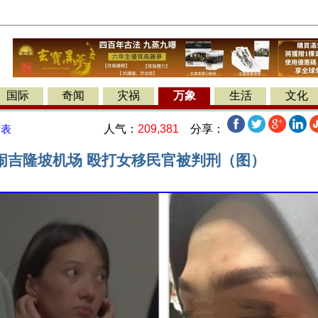
国际
奇闻
灾祸
万象
生活
文化
人气：
209,381
分享：
发表
闹吉隆坡机场 殴打女移民官被判刑（图）