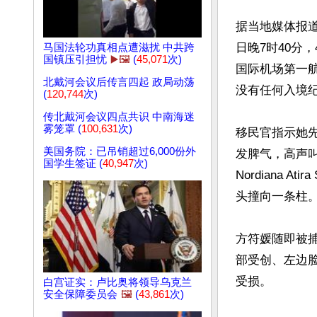
据当地媒体报道
日晚7时40分
马国法轮功真相点遭滋扰 中共跨
国镇压引担忧
▶️🖼️
(
45,071
次)
国际机场第一
北戴河会议后传言四起 政局动荡
没有任何入境纪
(
120,744
次)
传北戴河会议四点共识 中南海迷
雾笼罩 (
100,631
次)
移民官指示她
美国务院：已吊销超过6,000份外
发脾气，高声叫
国学生签证 (
40,947
次)
Nordiana Ati
头撞向一条柱。
方符媛随即被捕
部受创、左边
受损。

白宫证实：卢比奥将领导乌克兰
安全保障委员会
🖼️
(
43,861
次)