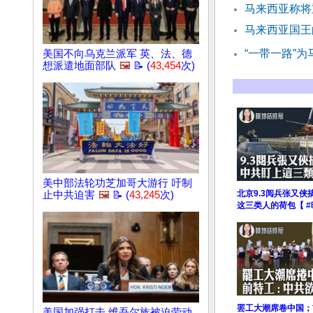
马来西亚称将
马来西亚国王
“一带一路”为
美国不向乌克兰派军 英、法、德
想派遣地面部队
🖼️
📝 (
43,454
次)
美中部法轮功芝加哥大游行 吁制
北京9.3阅兵张又
止中共迫害
🖼️
📝 (
43,245
次)
这三类人的荷包【 
罢工大潮席卷中国；
美国加强打击 维吾尔族被迫劳动