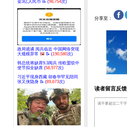
金3亿人民币 📝 (
98,754
次)
分享至：
政局诡谲 阅兵临近 中国网络突现
大规模异常
🖼️
📝 (
190,580
次)
韩总统将缺席9.3阅兵 传欧盟驻中
使节拟全缺席 (
58,977
次)
习近平现身西藏 胡春华罕见陪同
张又侠隐身 📝 (
89,673
次)
读者留言反馈