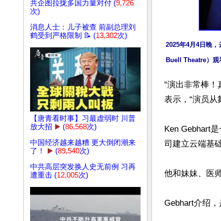
共企图拉拢多国力量对付 (
9,726
次)
消息人士：儿子被查 前副总理刘
鹤受到严格限制 📝 (
13,302
次)
2025年4月4日晚，
Buell Thea
“演出非常棒！
表示，“演员从
【唐青看时事】习最虚弱时 川普
放大招
▶️
(
86,568
次)
Ken Geb
中国经济越来越糟 更大倒闭潮来
司建立云端基础
了！
▶️
(
89,540
次)
中共高层突发换人史无前例 习再
他和妹妹、医师助理
遭重击 (
12,005
次)
Gebhart