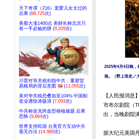
天下奇谭（216）宠爱儿女太过的
后果 (
88,725
次)
美股大涨1400点 美财长称北京只
有一手必输的牌 (
9,209
次)
2025年4月4日晚
场。（野上浩史／
川普对等关税剑指中共：重塑贸
易格局的背后意图
🖼️
(
11,055
次)
【人民报消息】
美对华关税恐叠加至104% 中国制
造业遇惊涛骇浪 (
7,093
次)
市布尔剧院（The
中共称攻克跨血型移植难题 后果
出，当晚剧院满
恐怖 (
9,864
次)
世界支持民国 台美官方互动中共
毫无办法 (
14,988
次)
据大纪元美国