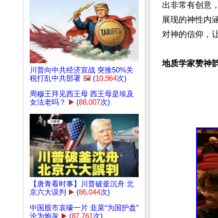
出非常有创意
展现的神性内
对神的信仰，让
地质学家赞神
川普向中共经济宣战 突推50%关
税打乱中共部署
🖼️
(
10,964
次)
周穆王拜见西王母 西王母是埃及
女法老吗？
▶️
(
88,007
次)
【唐青看时事】川普破釜沉舟 北
京六大误判
▶️
(
86,044
次)
中国股市哀嚎一片 韭菜“为国护盘”
沦为炮灰
▶️
(
87,761
次)