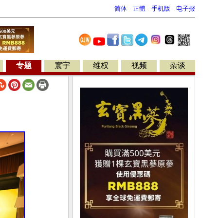
简体
-
正體
-
手机版
-
电子报
专题
寰宇
维权
视频
杂谈