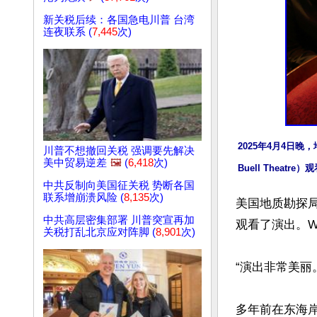
新关税后续：各国急电川普 台湾
连夜联系 (
7,445
次)
2025年4月4日晚，
川普不想撤回关税 强调要先解决
美中贸易逆差
🖼️
(
6,418
次)
Buell Thea
中共反制向美国征关税 势断各国
联系增崩溃风险 (
8,135
次)
美国地质勘探局的地
中共高层密集部署 川普突宣再加
观看了演出。W
关税打乱北京应对阵脚 (
8,901
次)
“演出非常美丽。
多年前在东海岸