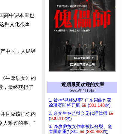
美国高中课本里也
这种文化很重
共产中国，人民经
是《牛郎织女》的
近期最受欢迎的文章
赎，最终获得了
2025年4月6日
1. 被控“寻衅滋事” 广东词曲作家
徐琳案即将开庭
🖼️
(
901,148
次)
2. 余文生在监狱会见代理律师
🖼️
，并且应该把你内
(
900,412
次)
人难过的事。”

3. 28岁藏族女作家被以分裂、危
害国家重判8年
🖼️
(
880,983
次)