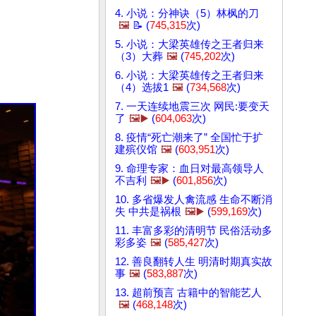
4. 小说：分神诀（5）林枫的刀
🖼️
📝 (
745,315
次)
5. 小说：大梁英雄传之王者归来
（3）大葬
🖼️
(
745,202
次)
6. 小说：大梁英雄传之王者归来
（4）选拔1
🖼️
(
734,568
次)
7. 一天连续地震三次 网民:要变天
了
🖼️▶️
(
604,063
次)
8. 疫情“死亡潮来了” 全国忙于扩
建殡仪馆
🖼️
(
603,951
次)
9. 命理专家：血日对最高领导人
不吉利
🖼️▶️
(
601,856
次)
10. 多省爆发人禽流感 生命不断消
失 中共是祸根
🖼️▶️
(
599,169
次)
11. 丰富多彩的清明节 民俗活动多
彩多姿
🖼️
(
585,427
次)
12. 善良翻转人生 明清时期真实故
事
🖼️
(
583,887
次)
13. 超前预言 古籍中的智能艺人
🖼️
(
468,148
次)