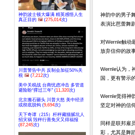
神韵波士顿大爆满 精英感悟人生
神韵中的男子舞
真正目的
🖼️
(
275,014
次)
表演比芭蕾舞剧
对Wernle
放弃信仰的故事
Wernle认
川普警告中共 反制会加征50%关
税
🖼️
(
7,212
次)
国，更有警示的
美中关税战 台商忧虑冲击 多管道
避险盼“撑过三年” (
11,320
次)
Wernle觉
北京搬石砸头 川普大怒 美中经济
或彻底脱钩 (
9,694
次)
坚定对神的信仰
天下奇谭（215）杆秤藏猫腻坑人
招灾祸 毁秤行善免灾又得福报
同样是联邦雇员
(
87,245
次)
彩，尤其是舞蹈