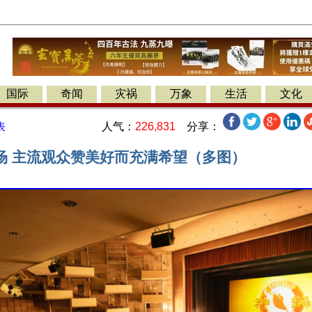
国际
奇闻
灾祸
万象
生活
文化
人气：
226,831
分享：
表
场 主流观众赞美好而充满希望（多图）