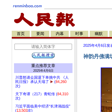
首页
要闻
内幕
时事
幽默
2025年4月6日
发
神韵丹佛满
重点推荐文章
2025年4月6日
川普怒请众国退下单挑中共 《人
民日报》承认天塌了
▶️
(
84,260
次)
天下奇谭（217）青蛇传 (
84,310
次)
习近平面临美中经济“长津湖战役”
(
13,503
次)