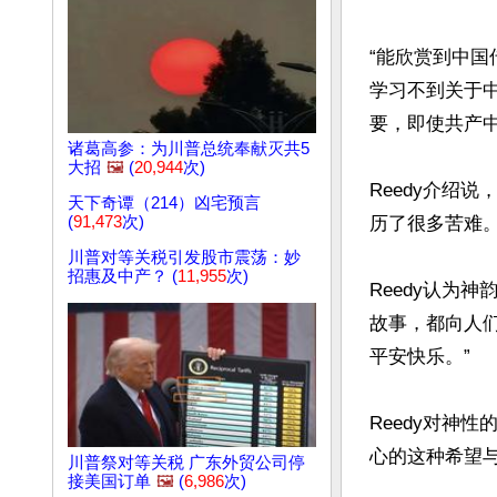
“能欣赏到中国
学习不到关于
要，即使共产中
诸葛高参：为川普总统奉献灭共5
大招
🖼️
(
20,944
次)
Reedy介绍
天下奇谭（214）凶宅预言
(
91,473
次)
历了很多苦难。
川普对等关税引发股市震荡：妙
招惠及中产？ (
11,955
次)
Reedy认为
故事，都向人
平安快乐。”

Reedy对神
心的这种希望与
川普祭对等关税 广东外贸公司停
接美国订单
🖼️
(
6,986
次)