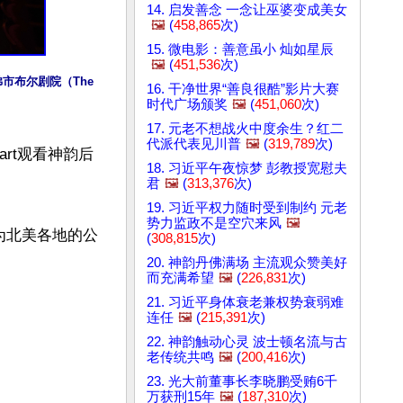
14. 启发善念 一念让巫婆变成美女
🖼️
(
458,865
次)
15. 微电影：善意虽小 灿如星辰
🖼️
(
451,536
次)
佛市布尔剧院（The 
16. 干净世界“善良很酷”影片大赛
时代广场颁奖
🖼️
(
451,060
次)
17. 元老不想战火中度余生？红二
代派代表见川普
🖼️
(
319,789
次)
art观看神韵后
18. 习近平午夜惊梦 彭教授宽慰夫
君
🖼️
(
313,376
次)
19. 习近平权力随时受到制约 元老
势力监政不是空穴来风
🖼️
司为北美各地的公
(
308,815
次)
20. 神韵丹佛满场 主流观众赞美好
而充满希望
🖼️
(
226,831
次)
21. 习近平身体衰老兼权势衰弱难
连任
🖼️
(
215,391
次)
22. 神韵触动心灵 波士顿名流与古
老传统共鸣
🖼️
(
200,416
次)


23. 光大前董事长李晓鹏受贿6千
万获刑15年
🖼️
(
187,310
次)