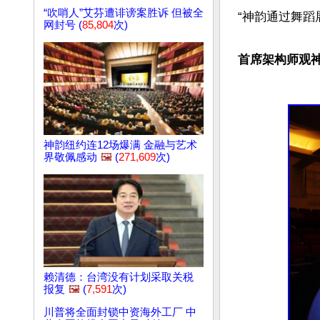
“吹哨人”艾芬遭诽谤案胜诉 但被全
“神韵通过舞蹈
网封号 (
85,804
次)
首席架构师观
神韵纽约连12场爆满 金融与艺术
界敬佩感动
🖼️
(
271,609
次)
赖清德：台湾没有计划采取关税
报复
🖼️
(
7,591
次)
川普将全面封锁中资海外工厂 中