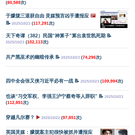
(
80,589
次)
于朦胧三退获自由 灵媒预言凶手遭报应
🖼️
📝
(
117,291
次)
2025/10/23
天下奇谭（382）民国“神算子”算出袁世凯死期 📝
(
102,113
次)
2025/10/23
共产黑巫术的幽暗传承 📝
(
74,296
次)
2025/10/23
四中全会张又侠习近平必有一战 📝
(
109,994
次)
2025/10/23
也谈“习交军权、李强王沪宁蔡奇等人辞职” 📝
2025/10/23
(
112,851
次)
穿越凡尔赛？
▶️
(
97,851
次)
2025/10/22
英国灵媒：朦胧案主犯很快被抓并遭报应