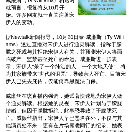
威廉斯（Ty Williams）相遇时
就预言，报复将从10月开
始。许多网友就一直关注著宋
伊人的变动。

据Newtalk新闻报导，10月20日泰·威廉斯（Ty Willi
ams）透过直播对宋伊人进行通灵解读，指称于朦
胧之死或与其拒绝宋伊人有关，并预测宋伊人将面
临破产、监禁甚至死亡的命运。威廉斯进一步表
示，宋伊人“杀了一个纯洁的人，一个大地天使”，将
为其家族带来“世代的诅咒”，导致亲人死亡。目前宋
伊人已失去庇佑，仅能倚靠黑魔法自保。

威廉丝在该直播内强调，她试著快速地为宋伊人做
个通灵解读。根据她的灵视，宋伊人计划与于朦胧
结婚，但因于朦胧拒绝，此事恐导致了于朦胧死
亡。威廉丝指出，宋伊人早已恶名在外，不仅与其
他演员处不来，更有在片场霸凌同行的纪录。她表