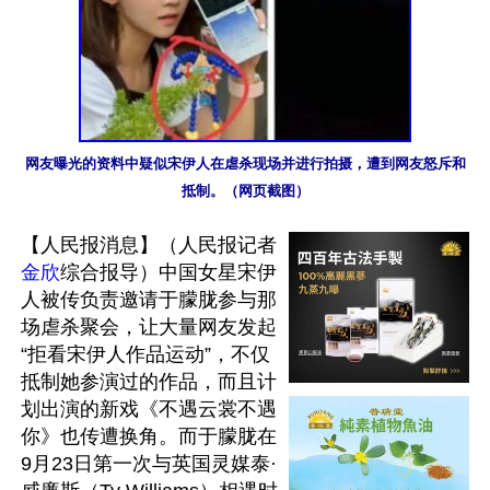
网友曝光的资料中疑似宋伊人在虐杀现场并进行拍摄，遭到网友怒斥和
抵制。（网页截图）
【人民报消息】（人民报记者
金欣
综合报导）中国女星宋伊
人被传负责邀请于朦胧参与那
场虐杀聚会，让大量网友发起
“拒看宋伊人作品运动”，不仅
抵制她参演过的作品，而且计
划出演的新戏《不遇云裳不遇
你》也传遭换角。而于朦胧在
9月23日第一次与英国灵媒泰·