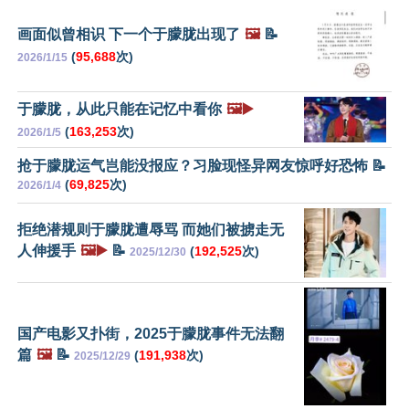
画面似曾相识 下一个于朦胧出现了
🖼️
📝
(
95,688
次)
2026/1/15
于朦胧，从此只能在记忆中看你
🖼️▶️
(
163,253
次)
2026/1/5
抢于朦胧运气岂能没报应？习脸现怪异网友惊呼好恐怖 📝
(
69,825
次)
2026/1/4
拒绝潜规则于朦胧遭辱骂 而她们被掳走无
人伸援手
🖼️▶️
📝
(
192,525
次)
2025/12/30
国产电影又扑街，2025于朦胧事件无法翻
篇
🖼️
📝
(
191,938
次)
2025/12/29