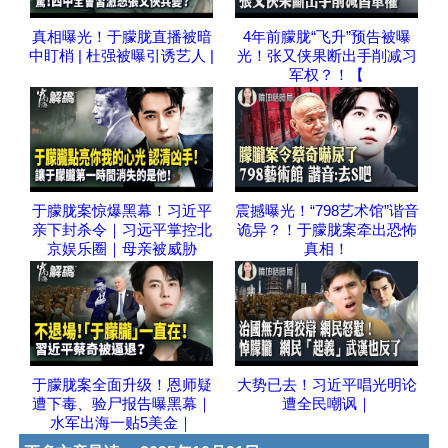
真相曝光！于朦胧直播被暗
4年前朦胧“飞升”预告被曝
中盯梢 | 杜强被曝引诱艺人 |
光！张又侠果断出手削减习
军权？！【
于朦胧案惊爆黑幕！习近平
震撼曝光！“798艺术馆”谐音
亲下封杀令｜习远平掌控北
诡异？！于朦胧案牵出恐怖
京娱乐圈｜母亲被威胁
真相！
于朦胧案全面升级！恩师疑
大势已去！习近平唱光明论
遭下毒、验尸报告曝黑幕｜
遭全民嘲讽｜
水军出海一贴5美金｜