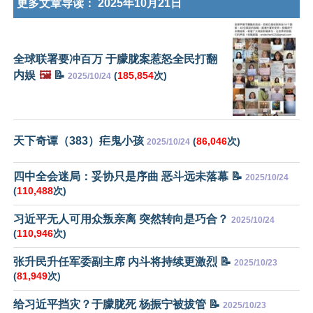
更多文章导读：
2025年10月21日
全球联署要冲百万 于朦胧案惹怒全民打翻
内娱
🖼️
📝
(
185,854
次)
2025/10/24
天下奇谭（383）疟鬼小孩
(
86,046
次)
2025/10/24
四中全会迷局：妥协只是序曲 恶斗远未落幕 📝
2025/10/24
(
110,488
次)
习近平无人可用众叛亲离 突然转向是巧合？
2025/10/24
(
110,946
次)
张升民升任军委副主席 内斗将持续更激烈 📝
2025/10/23
(
81,949
次)
给习近平挡灾？于朦胧死 杨振宁被拔管 📝
2025/10/23