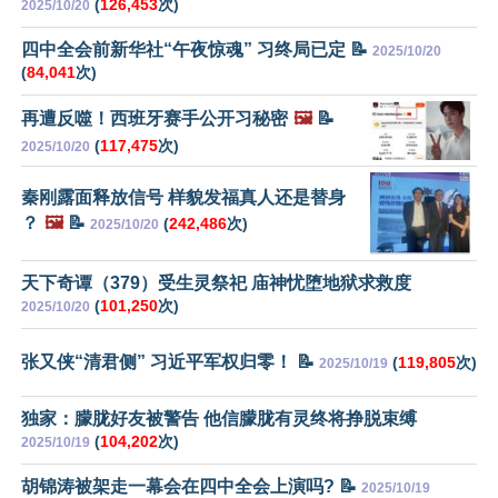
(
126,453
次)
2025/10/20
四中全会前新华社“午夜惊魂” 习终局已定 📝
2025/10/20
(
84,041
次)
再遭反噬！西班牙赛手公开习秘密
🖼️
📝
(
117,475
次)
2025/10/20
秦刚露面释放信号 样貌发福真人还是替身
？
🖼️
📝
(
242,486
次)
2025/10/20
天下奇谭（379）受生灵祭祀 庙神忧堕地狱求救度
(
101,250
次)
2025/10/20
张又侠“清君侧” 习近平军权归零！ 📝
(
119,805
次)
2025/10/19
独家：朦胧好友被警告 他信朦胧有灵终将挣脱束缚
(
104,202
次)
2025/10/19
胡锦涛被架走一幕会在四中全会上演吗? 📝
2025/10/19