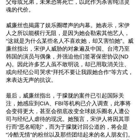
父母或兄弟，未来恐将死亡，以此作为杀害纯洁灵
魂的代价。

威廉丝也揭露了娱乐圈噤声的内幕。她表示，宋伊
人之所以能横行无阻，是因为她会勒索其他艺人，
“这就是为什么某些名人不喜欢她，却又害怕她”。威
廉丝指出，宋伊人威胁的对象遍及中国、台湾乃至
韩国的演员与偶像，并强迫他们签署保密协议(ND
A)。因此许多艺人虽不敢明说，却已用取消关注、
或向经纪公司哭求“拜托不要让我跟她合作”等方式，
来表达无声的抗议。

最后，威廉丝指出，于朦胧的案件已引起国际关
注，她感应到CIA、FBI等机构已介入调查，此事将
会变得更大，甚至会彻底改变全球娱乐圈名人遭公
司与经纪人虐待的现况。她预言，宋伊人将因其罪
行而“恶名昭彰”，而为于朦胧讨回公道的，将会是
“冷酷无情”的粉丝以及那些团结起来的名人朋友们。