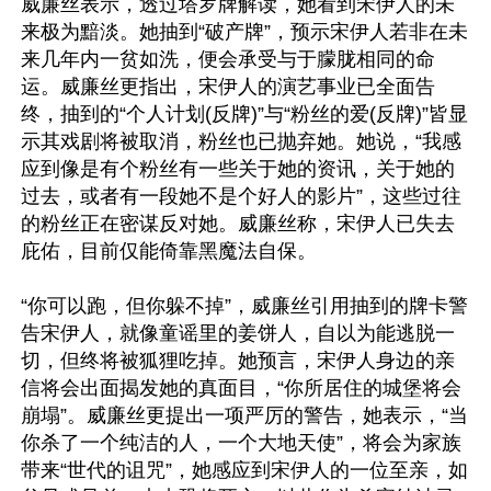
威廉丝表示，透过塔罗牌解读，她看到宋伊人的未
来极为黯淡。她抽到“破产牌”，预示宋伊人若非在未
来几年内一贫如洗，便会承受与于朦胧相同的命
运。威廉丝更指出，宋伊人的演艺事业已全面告
终，抽到的“个人计划(反牌)”与“粉丝的爱(反牌)”皆显
示其戏剧将被取消，粉丝也已抛弃她。她说，“我感
应到像是有个粉丝有一些关于她的资讯，关于她的
过去，或者有一段她不是个好人的影片”，这些过往
的粉丝正在密谋反对她。威廉丝称，宋伊人已失去
庇佑，目前仅能倚靠黑魔法自保。

“你可以跑，但你躲不掉”，威廉丝引用抽到的牌卡警
告宋伊人，就像童谣里的姜饼人，自以为能逃脱一
切，但终将被狐狸吃掉。她预言，宋伊人身边的亲
信将会出面揭发她的真面目，“你所居住的城堡将会
崩塌”。威廉丝更提出一项严厉的警告，她表示，“当
你杀了一个纯洁的人，一个大地天使”，将会为家族
带来“世代的诅咒”，她感应到宋伊人的一位至亲，如