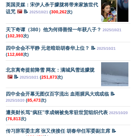
英国灵媒：宋伊人杀于朦胧将带来家族世代
诅咒
🖼️
📝
(
300,262
次)
2025/10/21
天下奇谭（380）他为何得善报一年获八子？
2025/10/21
(
102,393
次)
四中全会不平静 元老暗助胡春华上位？ 📝
2025/10/21
(
112,668
次)
北京离奇提前降雪 网友：满城风雪送朦胧
🖼️
📝
(
251,873
次)
2025/10/21
四中全会开幕无图仅百字流出 血雨腥风大戏或临 📝
(
85,473
次)
2025/10/20
遭美财长骂“疯狂”李成钢被免常驻世贸组织代表
2025/10/20
(
76,813
次)
传习辞军委主席 张又侠接任 胡春华任军委副主席 📝