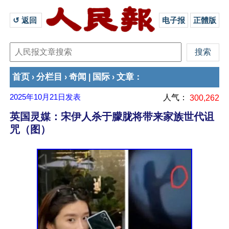
↺ 返回 
电子报
正體版
首页
分栏目
奇闻
国际
文章
›
›
|
›
：
2025年10月21日
发表
人气：
300,262
英国灵媒：宋伊人杀于朦胧将带来家族世代诅
咒（图）