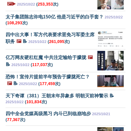
🖼️▶️
(
253,353
次)
2025/10/22
太子集团陈志诈电150亿 他是习近平的白手套？
2025/10/22
(
108,293
次)
四中出大事！军方代表要求罢免习军委主席
职务
🖼️
📝
(
261,095
次)
2025/10/22
亿万网友硬杠红魔 中共注定输给于朦胧
🖼️
📝
(
117,037
次)
2025/10/22
恐怖！宣传片提前半年预告于朦胧死亡？
🖼️
📝
(
177,459
次)
2025/10/22
天下奇谭（381）王朝末年异象多 明朝灭前神警示 📝
(
101,834
次)
2025/10/22
四中全会党媒高级黑习 内斗已到临崩地步
2025/10/21
(
77,367
次)