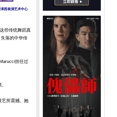
克新泽西表演艺术中心
到这些传统舞蹈真
现了失落的中华传
arucci担任过
。

技艺所震撼。她