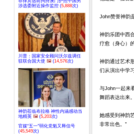
菲律宾选前拘持澳门护照中国男
涉选委附近操作监控 (
5,888
次)
John赞誉神
神韵乐团中西合
疗愈（身心）的
川普：国家安全顾问沃尔兹调任
驻联合国大使
🖼️
(
14,576
次)
神韵通过艺术形
们从演出中学习
与John一起
舞蹈表达出来。”
神韵莅临布拉格 神性内涵感动当
她感受到神韵
地精英
🖼️
(
5,203
次)
非常出色。”

官媒“五一”弱化党魁又释信号
(
45,549
次)