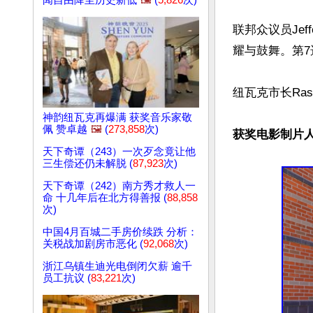
闻自由降至历史新低
🖼️
(
5,826
次)
联邦众议员Jef
耀与鼓舞。第7选
纽瓦克市长Ras
神韵纽瓦克再爆满 获奖音乐家敬
佩 赞卓越
🖼️
(
273,858
次)
获奖电影制片
天下奇谭（243）一次歹念竟让他
三生偿还仍未解脱 (
87,923
次)
天下奇谭（242）南方秀才救人一
命 十几年后在北方得善报 (
88,858
次)
中国4月百城二手房价续跌 分析：
关税战加剧房市恶化 (
92,068
次)
浙江乌镇生迪光电倒闭欠薪 逾千
员工抗议 (
83,221
次)