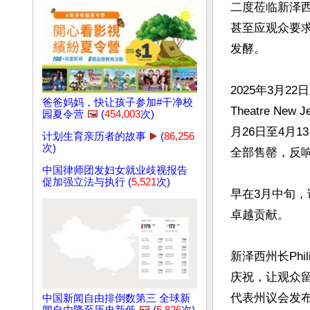
二度莅临新泽
甚至应观众要
发酵。

2025年3月2
爸爸妈妈，快让孩子参加#干净校
Theatre N
园夏令营
🖼️
(
454,003
次)
月26日至4月
计划生育亲历者的故事
▶️
(
86,256
次)
全部售罄，反响
中国律师团发妇女就业歧视报告
促加强立法与执行 (
5,521
次)
早在3月中旬
卓越贡献。

新泽西州长Ph
庆祝，让观众留下了
代表州议会发
中国新闻自由排倒数第三 全球新