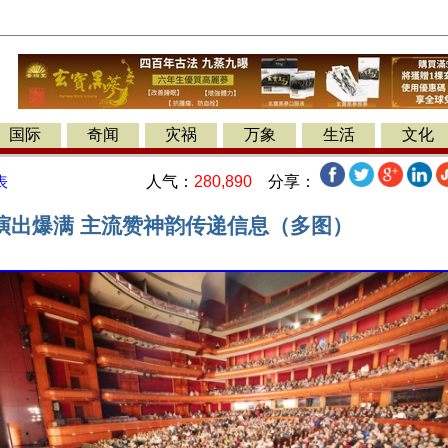
国际
奇闻
灾祸
万象
生活
文化
人气：
280,890
分享：
表
演出爆满 主流赞神韵传递信息（多图）