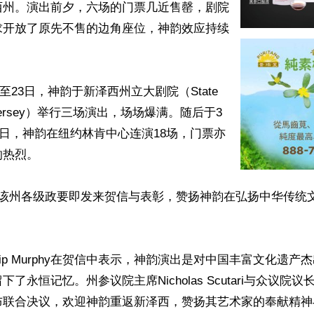
西州。演出前夕，六场的门票几近售罄，剧院
求开放了原先不售的边角座位，神韵效应持续
2日至23日，神韵于新泽西州立大剧院（State 
ew Jersey）举行三场演出，场场爆满。随后于3
13日，神韵在纽约林肯中心连演18场，门票亦
热烈。

，该州各级政要即发来贺信与表彰，赞扬神韵在弘扬中华传统
ilip Murphy在贺信中表示，神韵演出是对中国丰富文化遗
永恒记忆。州参议院主席Nicholas Scutari与众议院议长Crai
布联合决议，欢迎神韵重返新泽西，赞扬其艺术家的奉献精神