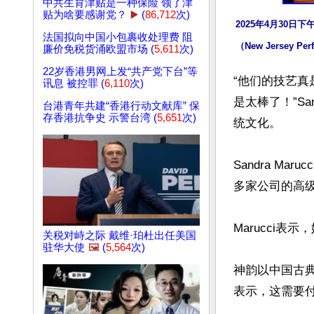
中共生育津贴是一种保险 领了津
贴为啥要感谢党？
▶️
(
86,712
次)
2025年4月30日
法国拟向中国小包裹收处理费 阻
（New Jersey 
廉价免税货涌欧盟市场 (
5,611
次)
22岁香港男网上发“共产党下台”等
“他们的技艺真
讯息 被控罪 (
6,110
次)
是太棒了！”Sa
台港青年共建“香港行动文献库” 保
存香港抗争史 示警台湾 (
5,651
次)
统文化。

Sandra M
多家公司的高级
Marucci
关税对峙之际 戴维·珀杜出任美国
驻华大使
🖼️
(
5,564
次)
神韵以中国古典
表示，这需要付