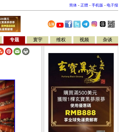
简体
-
正體
-
手机版
-
电子报
专题
寰宇
维权
视频
杂谈