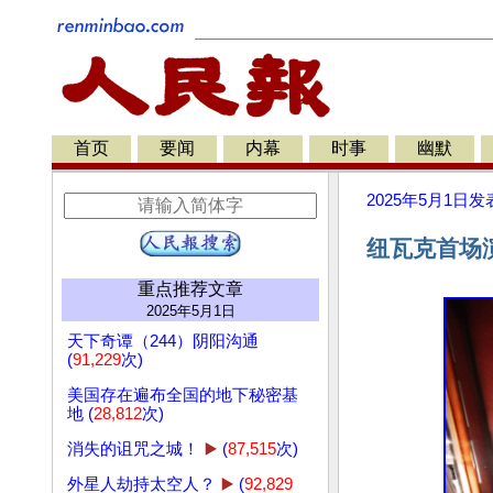
首页
要闻
内幕
时事
幽默
2025年5月1日
发
纽瓦克首场
重点推荐文章
2025年5月1日
天下奇谭（244）阴阳沟通
(
91,229
次)
美国存在遍布全国的地下秘密基
地 (
28,812
次)
消失的诅咒之城！
▶️
(
87,515
次)
外星人劫持太空人？
▶️
(
92,829