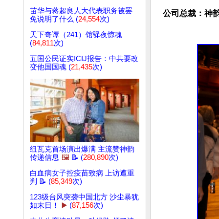
苗华与蒋超良人大代表职务被罢
公司总裁：神
免说明了什么 (
24,554
次)
天下奇谭（241）馆驿夜惊魂
(
84,811
次)
五国公民证实ICIJ报告：中共要改
变他国国魂 (
21,435
次)
纽瓦克首场演出爆满 主流赞神韵
传递信息
🖼️
📝 (
280,890
次)
白血病女子控疫苗致病 上访遭重
判 📝 (
85,349
次)
123级台风突袭中国北方 沙尘暴犹
如末日！
▶️
(
87,156
次)