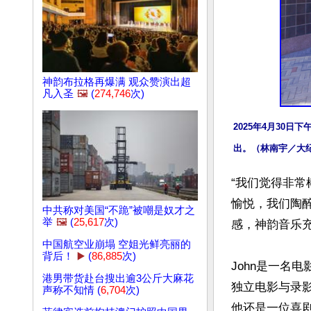
神韵布拉格再爆满 观众赞演出超
凡入圣
🖼️
(
274,746
次)
2025年4月30
出。（林南宇／大
“我们觉得非
愉悦，我们陶醉
中共称对美国“不跪”被嘲是奴才之
举
🖼️
(
25,617
次)
感，神韵音乐充
中国航空业崩塌 空姐光鲜亮丽的
背后！
▶️
(
86,885
次)
John是一名
港男带货赴台搜出逾3公斤大麻花
独立电影与录影
声称不知情 (
6,704
次)
他还是一位喜剧