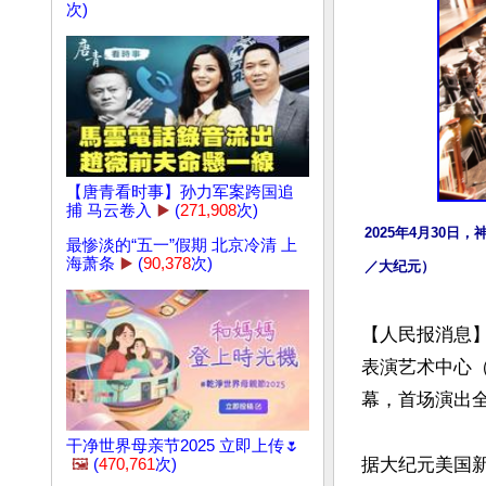
次)
【唐青看时事】孙力军案跨国追
捕 马云卷入
▶️
(
271,908
次)
2025年4月30
最惨淡的“五一”假期 北京冷清 上
海萧条
▶️
(
90,378
次)
／大纪元）
【人民报消息】
表演艺术中心（
幕，首场演出全
干净世界母亲节2025 立即上传🌷
据大纪元美国
🖼️
(
470,761
次)