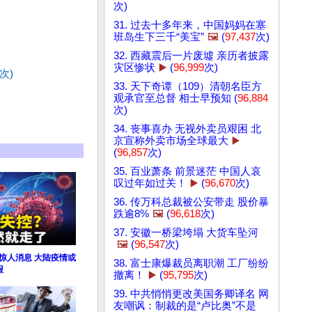
次)
31. 过去十多年来，中国妈妈在塞
班岛生下三千“美宝”
🖼️
(
97,437
次)
32. 西藏震后一片废墟 亲历者披露
灾区惨状
▶️
(
96,999
次)
次)
33. 天下奇谭（109）清朝名臣方
观承官至总督 相士早预知 (
96,884
次)
34. 丧事喜办 无视外卖员艰困 北
京宣称外卖市场全球最大
▶️
(
96,857
次)
35. 百业萧条 前景迷茫 中国人哀
叹过年如过关！
▶️
(
96,670
次)
36. 传万科总裁被公安带走 股价暴
跌逾8%
🖼️
(
96,618
次)
37. 安徽一桥梁垮塌 大货车坠河
🖼️
(
96,547
次)
惊人消息 大陆疫情或
38. 富士康爆裁员离职潮 工厂纷纷
报
撤离！
▶️
(
95,795
次)
39. 中共悄悄更改美国务卿译名 网
友嘲讽：制裁的是“卢比奥”不是