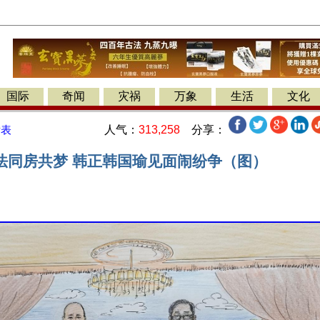
国际
奇闻
灾祸
万象
生活
文化
人气：
313,258
分享：
发表
法同房共梦 韩正韩国瑜见面闹纷争（图）