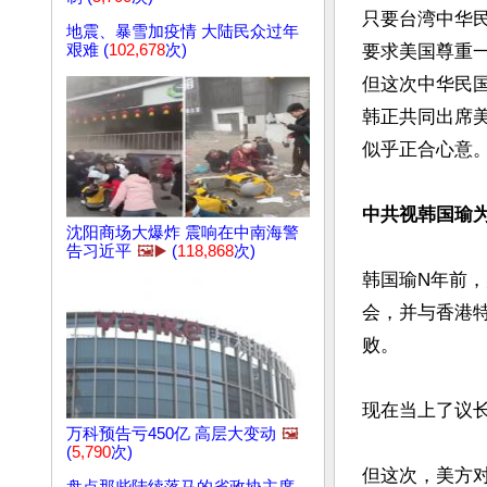
只要台湾中华
地震、暴雪加疫情 大陆民众过年
要求美国尊重
艰难 (
102,678
次)
但这次中华民
韩正共同出席
似乎正合心意。
中共视韩国瑜
沈阳商场大爆炸 震响在中南海警
告习近平
🖼️▶️
(
118,868
次)
韩国瑜N年前
会，并与香港
败。

现在当上了议
万科预告亏450亿 高层大变动
🖼️
(
5,790
次)
但这次，美方