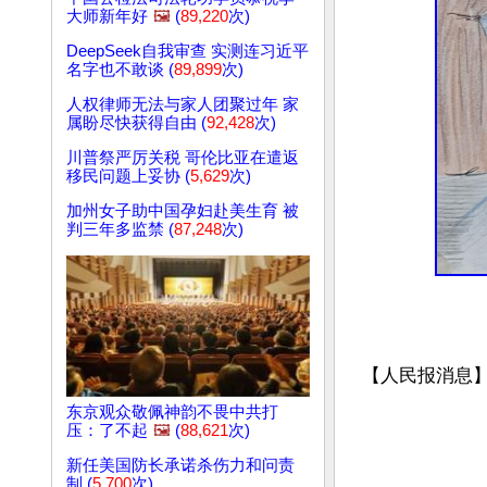
大师新年好
🖼️
(
89,220
次)
DeepSeek自我审查 实测连习近平
名字也不敢谈 (
89,899
次)
人权律师无法与家人团聚过年 家
属盼尽快获得自由 (
92,428
次)
川普祭严厉关税 哥伦比亚在遣返
移民问题上妥协 (
5,629
次)
加州女子助中国孕妇赴美生育 被
判三年多监禁 (
87,248
次)
东京观众敬佩神韵不畏中共打
压：了不起
🖼️
(
88,621
次)
新任美国防长承诺杀伤力和问责
制 (
5,700
次)