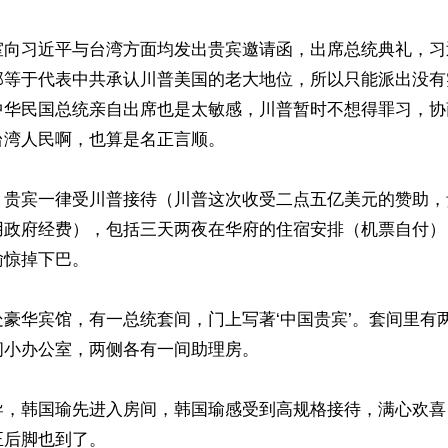
室向习近平与台湾方面均发出贵宾邀请函，出席总统典礼，习
那等于代表中共承认川普美国的老大地位，所以只能派出没有
中华民国总统亲自出席也是太敏感，川普暂时不想得罪习，协
湾人民啊，也算是名正言顺。

，贵宾一律受川普接待（川普这次收受二点五亿美元的赞助，
用政府经费），包括三天两夜在华府的住宿安排（机票自付）
惊掉下巴。

豪华宾馆，有一总统套间，门上写著‘中国贵宾’。套间里有
小办公室，两侧各有一间助理房。

导，韩国瑜先进入房间，韩国瑜感受到高规格接待，满心欢喜
后脚也到了。
