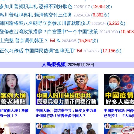
参加川普就职典礼 恐得不到好脸色
(
19,451
次)
2025/1/17
席川普就职典礼 赖清德交付三任务
(
6,362
次)
2025/1/16
韩国瑜将率八名朝野立委参加川普就职仪式
(
6,263
次)
2025/1/4
登修改台湾政策措辞？白宫重申“一个中国”政策
(
10,503
2024/10/30
土完整 普京调侃韩正？
🖼️
📝
(
15,867
次)
2024/9/5
正代习传话 中国网民热讽“金牌无用”
🖼️
(
17,156
次)
2024/7/27
人民报视频
2025年1月26日
病”案例大增？放鞭
中国人盼川普结束中共；民变兵变力量
中国新年临近 网传
有一波！？
正伺机行动！谁害最多中国人？
已失控？｜ #人民