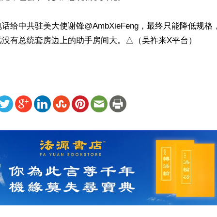
话给中共驻美大使谢锋@AmbXieFeng，最终只能降低规
远没有总统套房边上的助手房间大。△（吴祚来X平台）
ww.renminbao.com/rmb/articles/2025/1/26/88293.html