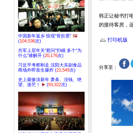
韩正让秘书打电
的接待客房，
文章网址: http://w
中国新年返乡 惊现“骨折票”
🖼️
打印机版
(
104,536
次)
共军上层年关“慰问”扫瞄 多个“为
什么”难解开 (
20,176
次)
习近平考察刚走 沈阳大东副食品
分享至：
商场外即发生爆炸 (
21,549
次)
史上最惨淡新年 萧条、没钱、绝
望、迷茫！
▶️
(
93,322
次)