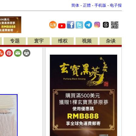
简体
-
正體
-
手机版
-
电子报
专题
寰宇
维权
视频
杂谈