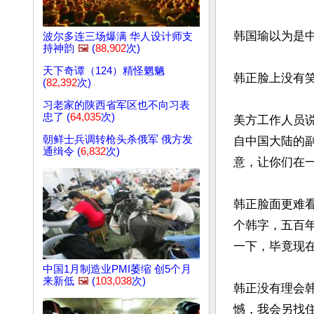
韩国瑜以为是
波尔多连三场爆满 华人设计师支
持神韵
🖼️
(
88,902
次)
天下奇谭（124）精怪魍魉
韩正脸上没有
(
82,392
次)
习老家的陕西省军区也不向习表
忠了 (
64,035
次)
美方工作人员
朝鲜士兵调转枪头杀俄军 俄方发
自中国大陆的
通缉令 (
6,832
次)
意，让你们在一
韩正脸面更难
个韩字，五百
一下，毕竟现
中国1月制造业PMI萎缩 创5个月
来新低
🖼️
(
103,038
次)
韩正没有理会
憾，我会另找住