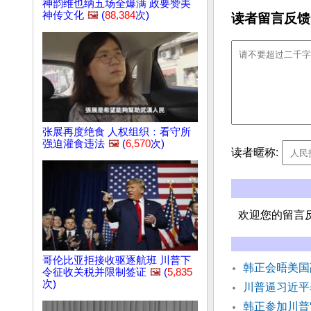
神韵维也纳五场全爆满 政要赞美
神传文化
🖼️
(
88,384
次)
读者留言反馈
张展再度绝食 人权组织：看守所
强迫灌食违法
🖼️
(
6,570
次)
读者暱称:
欢迎您的留言
哥伦比亚拒接收驱逐航班 川普下
韩正会晤美国
令征收关税并限制签证
🖼️
(
5,835
次)
川普逼习近平
韩正参加川普