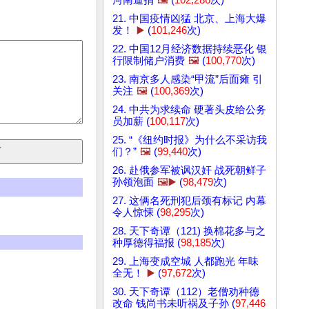
河南逼捐
🖼️
(
102,286
次)
21. 中国疫情凶猛 北京、上海大爆
发！
▶️
(
101,246
次)
22. 中国12月经济数据持续恶化 银
行限制储户消费
🖼️
(
100,770
次)
23. 南京多人感染“甲流”后面瘫 引
关注
🖼️
(
100,369
次)
24. 中共为求续命 硬著头皮给公务
员加薪 (
100,117
次)
25. “《纽约时报》为什么不采访我
们？”
🖼️
(
99,440
次)
26. 赴俄参军被讽汉奸 战死朝鲜子
孙领泡面
🖼️▶️
(
98,479
次)
27. 这俩名死刑犯后颈有标记 内幕
令人惊悚 (
98,295
次)
28. 天下奇谭（121) 换棉花多与之
种厚德得福报 (
98,185
次)
29. 上海变成空城 人都跑光 年味
全无！
▶️
(
97,672
次)
30. 天下奇谭（112）老僧劝种德
改命 钱尚书未听祸及子孙 (
97,446