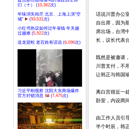
盘点那些陆续落马的省政协主席
们（十） (
10,362
次)
话说川普办公
年味消失殆尽 北京、上海上演“空
城”
▶️
(
93,531
次)
自出席，因为
小红书热议如何过年省钱 年关越
席出场，台湾
过越难 (
5,922
次)
长，议长代表台
送龙迎蛇 老百姓有话说 (
6,096
次)
既然是被邀请
川普支付，不
让韩正与韩国瑜
习近平刚视察 沈阳大东商场爆炸
离白宫很近一处
官方封锁消息
🖼️
(
7,475
次)
卧室，内设两间
由工作人员引
半个时辰，韩正