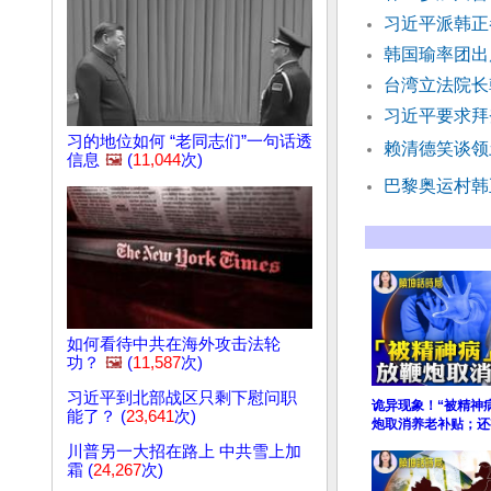
习近平派韩正
韩国瑜率团出
台湾立法院长
习近平要求拜
习的地位如何 “老同志们”一句话透
赖清德笑谈领
信息
🖼️
(
11,044
次)
巴黎奥运村韩
如何看待中共在海外攻击法轮
功？
🖼️
(
11,587
次)
习近平到北部战区只剩下慰问职
诡异现象！“被精神
能了？ (
23,641
次)
炮取消养老补贴；还
川普另一大招在路上 中共雪上加
霜 (
24,267
次)