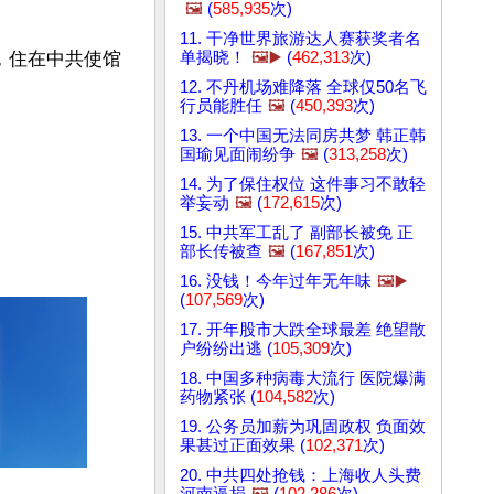
🖼️
(
585,935
次)
11. 干净世界旅游达人赛获奖者名
格，住在中共使馆
单揭晓！
🖼️▶️
(
462,313
次)
12. 不丹机场难降落 全球仅50名飞
行员能胜任
🖼️
(
450,393
次)
13. 一个中国无法同房共梦 韩正韩
国瑜见面闹纷争
🖼️
(
313,258
次)
14. 为了保住权位 这件事习不敢轻
举妄动
🖼️
(
172,615
次)
15. 中共军工乱了 副部长被免 正
部长传被查
🖼️
(
167,851
次)
16. 没钱！今年过年无年味
🖼️▶️
(
107,569
次)
17. 开年股市大跌全球最差 绝望散
户纷纷出逃 (
105,309
次)
18. 中国多种病毒大流行 医院爆满
药物紧张 (
104,582
次)
19. 公务员加薪为巩固政权 负面效
果甚过正面效果 (
102,371
次)
20. 中共四处抢钱：上海收人头费