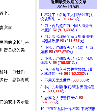
近期最受欢迎的文章
2025年1月26日
下。

1. 不跪了！各地工人团结讨薪抗
议被剥削
🖼️
(
918,426
次)
2. 习上台后超百万中国人海外寻
宾室。

求庇护
🖼️
(
913,600
次)
3. 习后院出现民间民兵组织 誓要
推翻县政府
🖼️
(
911,571
次)
民国的议长与来
4. 小说：红朝毁灭记（13）乱局
川普总统的美
如麻
🖼️
(
757,879
次)
5. 小说：红朝毁灭记（14）习总
请高人
🖼️
(
756,861
次)
6. 毛岸英加入苏共并宣誓效忠 斯
解释，但我们一
大林赠其手枪
🖼️
(
752,330
次)
缘份，您就将就
7. 不周天里造世界 (
598,930
次)
8. 林广儿杀妻 刑罚得逃 天债难遁
🖼️
(
589,990
次)
9. 忠厚之人行善获天佑
🖼️
们的安排表示遗
(
587,666
次)
10. 正直知县因一念不容 下场凄惨