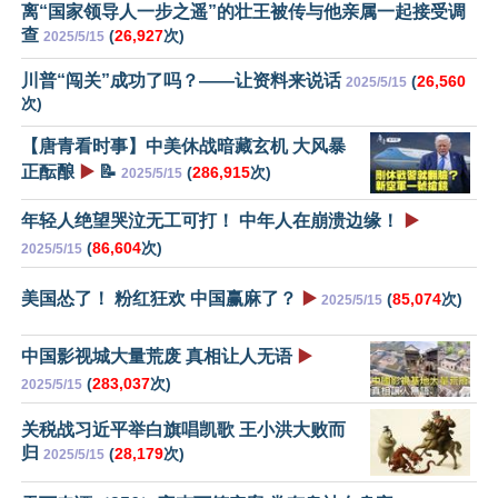
离“国家领导人一步之遥”的壮王被传与他亲属一起接受调
查
(
26,927
次)
2025/5/15
川普“闯关”成功了吗？——让资料来说话
(
26,560
2025/5/15
次)
【唐青看时事】中美休战暗藏玄机 大风暴
正酝酿
▶️
📝
(
286,915
次)
2025/5/15
年轻人绝望哭泣无工可打！ 中年人在崩溃边缘！
▶️
(
86,604
次)
2025/5/15
美国怂了！ 粉红狂欢 中国赢麻了？
▶️
(
85,074
次)
2025/5/15
中国影视城大量荒废 真相让人无语
▶️
(
283,037
次)
2025/5/15
关税战习近平举白旗唱凯歌 王小洪大败而
归
(
28,179
次)
2025/5/15