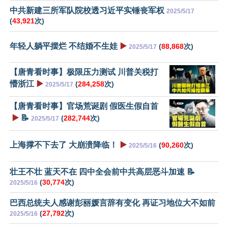
中共新建三所军队院校透习近平实锤丧军权
2025/5/17
(
43,921
次)
年轻人躺平摆烂 不结婚不生娃
▶️
(
88,868
次)
2025/5/17
【唐青看时事】极限压力测试 川普关税打
懵浙江
▶️
(
284,258
次)
2025/5/17
【唐青看时事】官场荒诞剧 假医生假自首
▶️
📝
(
282,744
次)
2025/5/17
上海撑不下去了 大崩溃降临！
▶️
(
90,260
次)
2025/5/16
壮王不壮 蓝天不在 四中全会前中共高层恶斗加速 📝
(
30,774
次)
2025/5/16
巴西总统夫人感谢彭丽媛言辞有变化 再证习地位大不如前
(
27,792
次)
2025/5/16