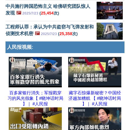
中共施行跨国恐怖主义 哈佛研究团队惊人
发现
🖼️
(
25,454
次)
2025/7/23
工程师认罪：承认为中共盗窃与飞弹发射和
侦测技术机密
🖼️
(
25,358
次)
2025/7/23
人民报视频:
百多家银行消失；军报戳穿
藏字石惊爆新秘密？中国经
习的风光假象【 #晓坤话时局
济越加糟糕 【 #晓坤话时局
】｜ #人民报
】｜ #人民报