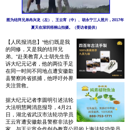
图为结拜兄弟冉兴龙（左）、王云宵（中）、胡永宁三人照片，2017年
夏天在深圳梧桐山拍摄。（受访者提供）
【人民报消息】“他们既是我
的同修，又是我的结拜兄
弟。”赴美教育人士胡先生告
诉大纪元记者，他的两位手足
在同一时间不同地点遭安徽歙
县警察跨省抓捕，他呼吁外界
关注营救。

据大纪元记者李圆明引述法轮
大法明慧网消息报导，4月21
日，湖北省武汉市法轮功学员
王云宵遭安徽歙县警察非法抄
家，与王云宵合作创办教育公司的上海法轮功学员