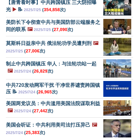
【唐青看时事】中共跨国镇压 三大阴招曝
光
▶️
📝
(
354,858
次)
2025/7/25
美防长下令彻查中共与美国防部云端服务之
间的联系
🖼️
(
27,090
次)
2025/7/25
莫斯科日益亲中共 俄法轮功学员遭判刑
🖼️
(
27,006
次)
2025/7/25
制止中共跨国镇压 华人：与法轮功站一起
🖼️
(
26,829
次)
2025/7/24
中共720发动网军干扰 干净世界谴责跨国镇
压 📝
(
26,965
次)
2025/7/24
美国两党议员：中共滥用美国法院谋取利益
🖼️
(
27,442
次)
2025/7/24
美国会听证：中共利用美司法打压异己
🖼️
(
25,383
次)
2025/7/24