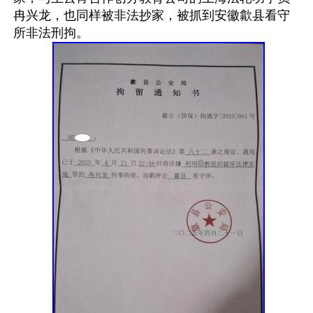
冉兴龙，也同样被非法抄家，被抓到安徽歙县看守