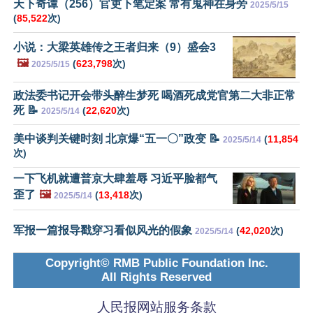
天下奇谭（256）官吏下笔定案 常有鬼神在身旁
2025/5/15
(
85,522
次)
小说：大梁英雄传之王者归来（9）盛会3
🖼️
(
623,798
次)
2025/5/15
政法委书记开会带头醉生梦死 喝酒死成党官第二大非正常
死 📝
(
22,620
次)
2025/5/14
美中谈判关键时刻 北京爆“五一〇”政变 📝
(
11,854
2025/5/14
次)
一下飞机就遭普京大肆羞辱 习近平脸都气
歪了
🖼️
(
13,418
次)
2025/5/14
军报一篇报导戳穿习看似风光的假象
(
42,020
次)
2025/5/14
Copyright© RMB Public Foundation Inc.
All Rights Reserved
人民报网站服务条款