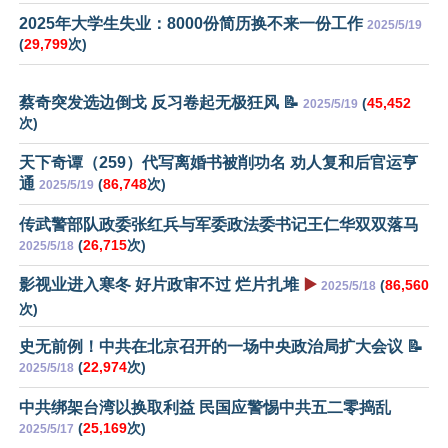
2025年大学生失业：8000份简历换不来一份工作
2025/5/19
(
29,799
次)
蔡奇突发选边倒戈 反习卷起无极狂风 📝
(
45,452
2025/5/19
次)
天下奇谭（259）代写离婚书被削功名 劝人复和后官运亨
通
(
86,748
次)
2025/5/19
传武警部队政委张红兵与军委政法委书记王仁华双双落马
(
26,715
次)
2025/5/18
影视业进入寒冬 好片政审不过 烂片扎堆
▶️
(
86,560
2025/5/18
次)
史无前例！中共在北京召开的一场中央政治局扩大会议 📝
(
22,974
次)
2025/5/18
中共绑架台湾以换取利益 民国应警惕中共五二零捣乱
(
25,169
次)
2025/5/17