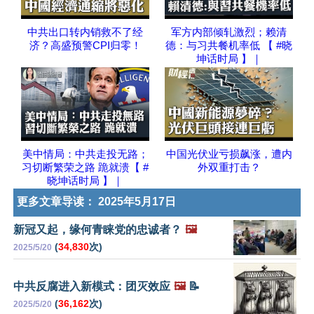
中共出口转内销救不了经
军方内部倾轧激烈；赖清
济？高盛预警CPI归零！
德：与习共餐机率低 【 #晓
坤话时局 】｜
美中情局：中共走投无路；
中国光伏业亏损飙涨，遭内
习切断繁荣之路 跪就溃【 #
外双重打击？
晓坤话时局 】｜
更多文章导读：
2025年5月17日
新冠又起，缘何青睐党的忠诚者？
🖼️
(
34,830
次)
2025/5/20
中共反腐进入新模式：团灭效应
🖼️
📝
(
36,162
次)
2025/5/20