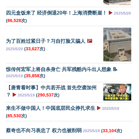
四元盒饭来了 经济倒退20年！上海消费断崖！
▶️
2025/5/20
(
86,528
次)
为了百姓过紧日子？习自打脸又骗人
🖼️
(
33,627
次)
2025/5/20
惊传何宏军上将自杀身亡 共军残酷内斗出人想象 📝
(
35,858
次)
2025/5/19
【唐青看时事】中共若开战 首先空袭加州
？
▶️
(
290,537
次)
2025/5/19
来生不做中国人！中国底层民众挣扎求生
▶️
2025/5/19
(
85,530
次)
蔡奇也不向习表忠了 权力也被削弱
(
33,104
次)
2025/5/19