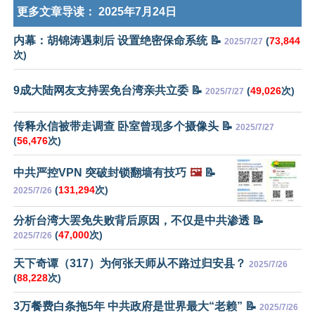
更多文章导读：
2025年7月24日
内幕：胡锦涛遇刺后 设置绝密保命系统 📝
(
73,844
2025/7/27
次)
9成大陆网友支持罢免台湾亲共立委 📝
(
49,026
次)
2025/7/27
传释永信被带走调查 卧室曾现多个摄像头 📝
2025/7/27
(
56,476
次)
中共严控VPN 突破封锁翻墙有技巧
🖼️
📝
(
131,294
次)
2025/7/26
分析台湾大罢免失败背后原因，不仅是中共渗透 📝
(
47,000
次)
2025/7/26
天下奇谭（317）为何张天师从不路过归安县？
2025/7/26
(
88,228
次)
3万餐费白条拖5年 中共政府是世界最大“老赖” 📝
2025/7/26