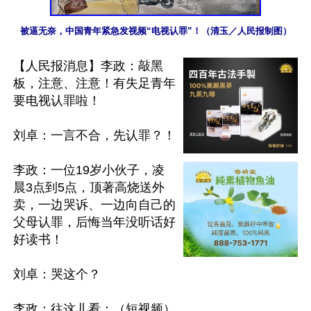
被逼无奈，中国青年紧急发视频“电视认罪”！（清玉／人民报制图）
【人民报消息】李政：敲黑
板，注意、注意！有失足青年
要电视认罪啦！

刘卓：一言不合，先认罪？！

李政：一位19岁小伙子，凌
晨3点到5点，顶著高烧送外
卖，一边哭诉、一边向自己的
父母认罪，后悔当年没听话好
好读书！

刘卓：哭这个？

李政：往这儿看：（短视频）
