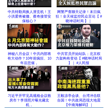
中共特勤局换人泄玄机！王
网警严查聊天记录！末日疯
小洪爱将被撤、蔡奇接管安
狂！全天候监控民众言论【 #
保核心？
晓坤话时局 】｜
神秘八月会议！中共内部将
中共官员开始站队；北京权
有大动作？10年前疯狂、10
力架构有变动【 #晓坤话时局
年后悲催，
】｜ #人民报
习近平开罕见高规格会议救
王毅凉亭会谈、台湾冲击联
房市？李强照片曝光藏玄
合国！中共政局恐现大地震
机，
【中南海解码】｜