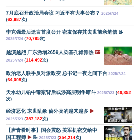
7月底召开政治局会议 习近平有大事公布？
2025/7/24
(
62,687
次)
李克强最后遗言首度公开 密友保存其去世前亲笔信 📝
(
70,785
次)
2025/7/24
越演越烈 广东激增2659人染基孔肯雅热
🖼️
(
114,492
次)
2025/7/24
政治老人联手反对派政变 总书记一夜之间下台
2025/7/24
(
64,008
次)
天水幼儿铅中毒案背后或涉高层明争暗斗
(
46,852
2025/7/23
次)
经济恶化 末世乱象 偷外卖的越来越多
▶️
(
357,182
次)
2025/7/23
【唐青看时事】国会震怒 美军机密交给中
国工程师
▶️
📝
(
354,214
次)
2025/7/23