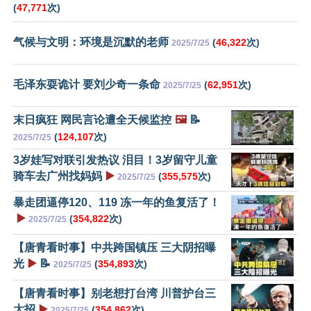
(
47,771
次)
气候与文明：环境是沉默的老师
(
46,322
次)
2025/7/25
毛泽东耍诡计 要刘少奇一条命
(
62,951
次)
2025/7/25
末日疯狂 网民言论遭全天候监控
🖼️
📝
(
124,107
次)
2025/7/25
3岁娃写对联引发热议 泪目！3岁留守儿童
骑车去广州找妈妈
▶️
(
355,575
次)
2025/7/25
暴走团逼停120、119 冻一年的鱼复活了！
▶️
(
354,822
次)
2025/7/25
【唐青看时事】中共跨国镇压 三大阴招曝
光
▶️
📝
(
354,893
次)
2025/7/25
【唐青看时事】别老想打台湾 川普护台三
大招
▶️
(
354,862
次)
2025/7/25