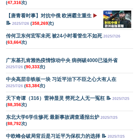
(
47,316
次)
【唐青看时事】对抗中俄 欧洲霸主重生
▶️
📝
(
358,269
次)
2025/7/26
传何卫东何宏军未死 被24小时看管生不如死
2025/7/26
(
63,664
次)
广东基孔肯雅热疫情惊动中央 病例破4000已溢外省
(
90,333
次)
2025/7/26
中央高层非铁板一块 习近平治下不臣之心大有人在
(
63,384
次)
2025/7/26
天下奇谭（316）雷神显灵 劈死之人无一冤枉 📝
2025/7/25
(
88,356
次)
东北大学6学生惨死 最新事故调查通报出炉
2025/7/25
(
88,792
次)
中欧峰会破局背后是习近平为保权力的选择 📝
2025/7/25