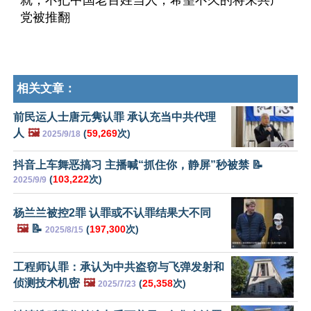
就，不把中国老百姓当人，希望不久的将来共产
党被推翻
相关文章：
前民运人士唐元隽认罪 承认充当中共代理
人
🖼️
(
59,269
次)
2025/9/18
抖音上车舞恶搞习 主播喊“抓住你，静屏”秒被禁 📝
(
103,222
次)
2025/9/9
杨兰兰被控2罪 认罪或不认罪结果大不同
🖼️
📝
(
197,300
次)
2025/8/15
工程师认罪：承认为中共盗窃与飞弹发射和
侦测技术机密
🖼️
(
25,358
次)
2025/7/23