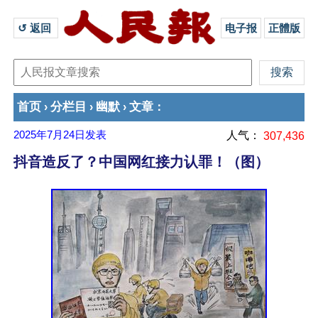
↺ 返回 
电子报
正體版
首页
分栏目
幽默
文章
›
›
›
：
2025年7月24日
发表
人气：
307,436
抖音造反了？中国网红接力认罪！（图）