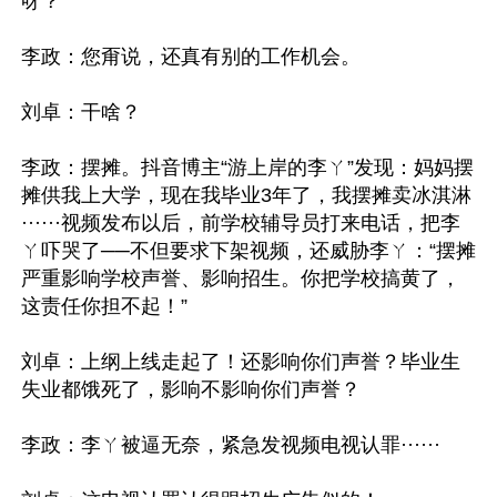
呀？

李政：您甭说，还真有别的工作机会。

刘卓：干啥？

李政：摆摊。抖音博主“游上岸的李ㄚ”发现：妈妈摆
摊供我上大学，现在我毕业3年了，我摆摊卖冰淇淋
······视频发布以后，前学校辅导员打来电话，把李
ㄚ吓哭了──不但要求下架视频，还威胁李ㄚ：“摆摊
严重影响学校声誉、影响招生。你把学校搞黄了，
这责任你担不起！”

刘卓：上纲上线走起了！还影响你们声誉？毕业生
失业都饿死了，影响不影响你们声誉？

李政：李ㄚ被逼无奈，紧急发视频电视认罪······
