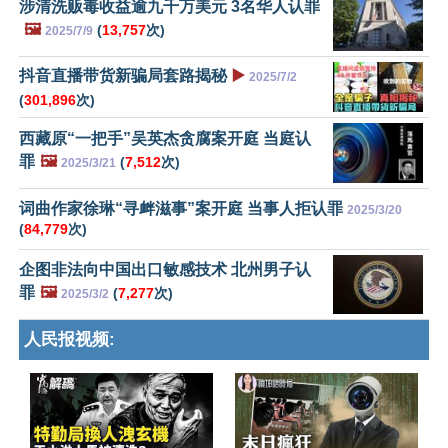
涉清洗贩毒收益逾九千万美元 3名华人认罪
🖼️
(
13,757
次)
2025/7/9
抖音直播带货新骗局套路揭秘
▶️
2025/7/2
(
301,896
次)
西藏原“一把手”吴英杰贪腐案开庭 当庭认
罪
🖼️
(
7,512
次)
2025/3/21
词曲作家徐琳“寻衅滋事”案开庭 当事人拒认罪
2025/3/20
(
84,779
次)
企图非法向中国出口敏感技术 北州男子认
罪
🖼️
(
7,277
次)
2025/3/2
人民报视频: