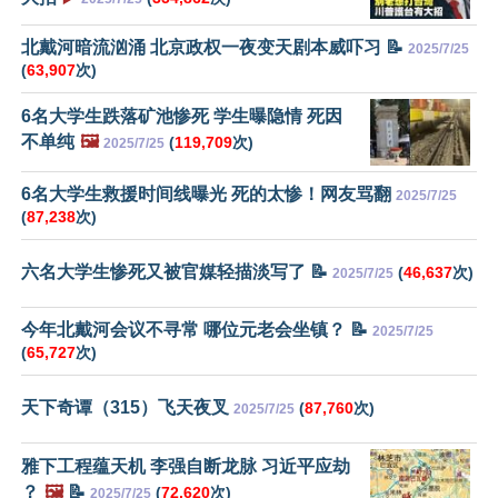
北戴河暗流汹涌 北京政权一夜变天剧本威吓习 📝
2025/7/25
(
63,907
次)
6名大学生跌落矿池惨死 学生曝隐情 死因
不单纯
🖼️
(
119,709
次)
2025/7/25
6名大学生救援时间线曝光 死的太惨！网友骂翻
2025/7/25
(
87,238
次)
六名大学生惨死又被官媒轻描淡写了 📝
(
46,637
次)
2025/7/25
今年北戴河会议不寻常 哪位元老会坐镇？ 📝
2025/7/25
(
65,727
次)
天下奇谭（315）飞天夜叉
(
87,760
次)
2025/7/25
雅下工程蕴天机 李强自断龙脉 习近平应劫
？
🖼️
📝
(
72,620
次)
2025/7/25