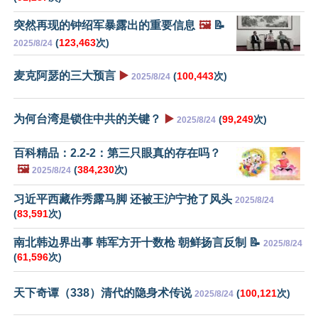
突然再现的钟绍军暴露出的重要信息
🖼️
📝
(
123,463
次)
2025/8/24
麦克阿瑟的三大预言
▶️
(
100,443
次)
2025/8/24
为何台湾是锁住中共的关键？
▶️
(
99,249
次)
2025/8/24
百科精品：2.2-2：第三只眼真的存在吗？
🖼️
(
384,230
次)
2025/8/24
习近平西藏作秀露马脚 还被王沪宁抢了风头
2025/8/24
(
83,591
次)
南北韩边界出事 韩军方开十数枪 朝鲜扬言反制 📝
2025/8/24
(
61,596
次)
天下奇谭（338）清代的隐身术传说
(
100,121
次)
2025/8/24