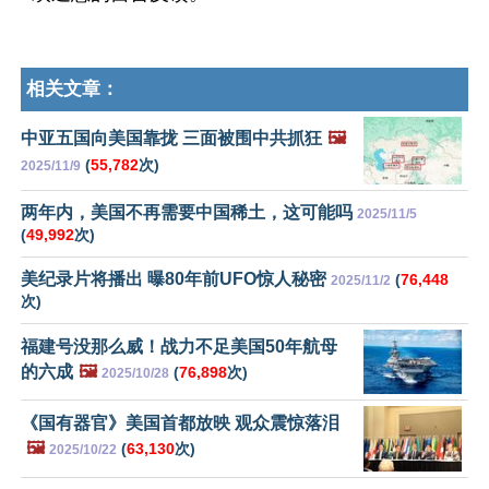
相关文章：
中亚五国向美国靠拢 三面被围中共抓狂
🖼️
(
55,782
次)
2025/11/9
两年内，美国不再需要中国稀土，这可能吗
2025/11/5
(
49,992
次)
美纪录片将播出 曝80年前UFO惊人秘密
(
76,448
2025/11/2
次)
福建号没那么威！战力不足美国50年航母
的六成
🖼️
(
76,898
次)
2025/10/28
《国有器官》美国首都放映 观众震惊落泪
🖼️
(
63,130
次)
2025/10/22