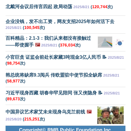
北戴河会议后传言四起 政局动荡
(
120,744
次)
2025/8/21
企业没钱，发不出工资，网友支招2025年如何活下去
(
100,545
次)
2025/8/21
百科精品：2.1-3：我们从来都没有接触过
——即使握手
🖼️
(
376,034
次)
2025/8/21
小官巨贪 证监会前处长家藏3吨现金3亿人民币 📝
2025/8/21
(
98,754
次)
韩总统将缺席9.3阅兵 传欧盟驻中使节拟全缺席
2025/8/21
(
58,977
次)
习近平现身西藏 胡春华罕见陪同 张又侠隐身 📝
2025/8/21
(
89,673
次)
中国异议艺术家艾未未现身乌克兰前线
🖼️
(
215,251
次)
2025/8/20
Copyright© RMB Public Foundation Inc.