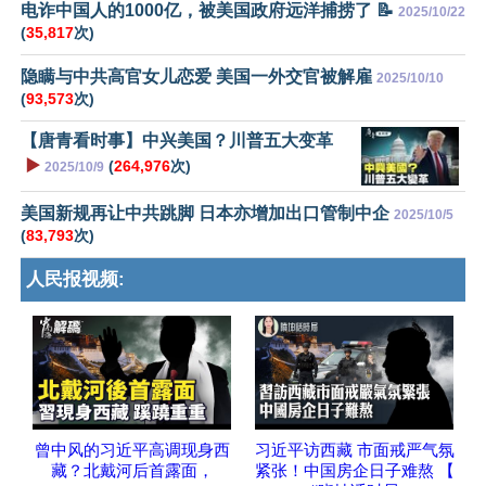
电诈中国人的1000亿，被美国政府远洋捕捞了 📝
2025/10/22
(
35,817
次)
隐瞒与中共高官女儿恋爱 美国一外交官被解雇
2025/10/10
(
93,573
次)
【唐青看时事】中兴美国？川普五大变革
▶️
(
264,976
次)
2025/10/9
美国新规再让中共跳脚 日本亦增加出口管制中企
2025/10/5
(
83,793
次)
人民报视频:
曾中风的习近平高调现身西
习近平访西藏 市面戒严气氛
藏？北戴河后首露面，
紧张！中国房企日子难熬 【