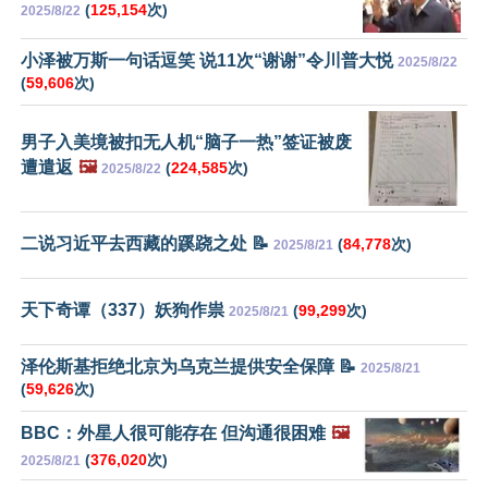
(
125,154
次)
2025/8/22
小泽被万斯一句话逗笑 说11次“谢谢”令川普大悦
2025/8/22
(
59,606
次)
男子入美境被扣无人机“脑子一热”签证被废
遭遣返
🖼️
(
224,585
次)
2025/8/22
二说习近平去西藏的蹊跷之处 📝
(
84,778
次)
2025/8/21
天下奇谭（337）妖狗作祟
(
99,299
次)
2025/8/21
泽伦斯基拒绝北京为乌克兰提供安全保障 📝
2025/8/21
(
59,626
次)
BBC：外星人很可能存在 但沟通很困难
🖼️
(
376,020
次)
2025/8/21