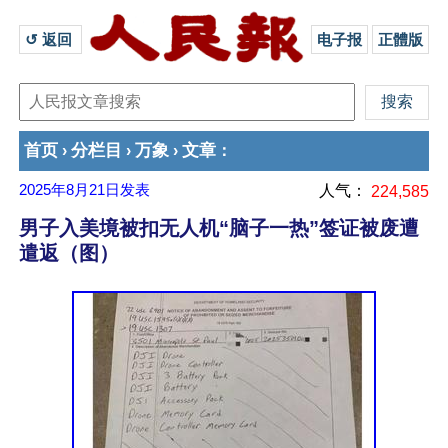
↺ 返回 
电子报
正體版
首页
分栏目
万象
文章
›
›
›
：
2025年8月21日
发表
人气：
224,585
男子入美境被扣无人机“脑子一热”签证被废遭
遣返（图）