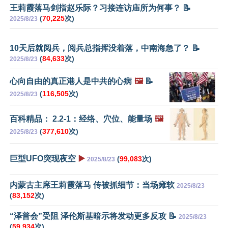
王莉霞落马剑指赵乐际？习接连访庙所为何事？ 📝
(
70,225
次)
2025/8/23
10天后就阅兵，阅兵总指挥没着落，中南海急了？ 📝
(
84,633
次)
2025/8/23
心向自由的真正港人是中共的心病
🖼️
📝
(
116,505
次)
2025/8/23
百科精品： 2.2-1：经络、穴位、能量场
🖼️
(
377,610
次)
2025/8/23
巨型UFO突现夜空
▶️
(
99,083
次)
2025/8/23
内蒙古主席王莉霞落马 传被抓细节：当场瘫软
2025/8/23
(
83,152
次)
“泽普会”受阻 泽伦斯基暗示将发动更多反攻 📝
2025/8/23
(
59,934
次)