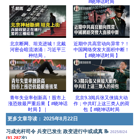
#晓坤话时局
北京断网、坦克进城！北戴
近期中共高官动向异常？！
河密会暗流汹涌：习近平三
中国网络突发大面积中断！
种结局，
【 #晓坤话时局 】
青年失业率创新高！股市上
北京9.3阅兵张又侠搞大动
涨恐致最严重后果【 #晓坤话
作；中共盯上这三类人的荷
时局 】｜
包【 #晓坤话时局
更多文章导读：
2025年8月22日
习成光杆司令 兵变已发生 政变进行中或成真 📝
2025/8/24
(
91,287
次)