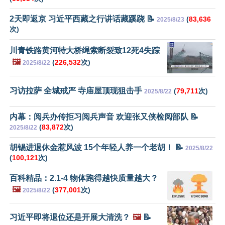
2天即返京 习近平西藏之行讲话藏蹊跷 📝
(
83,636
2025/8/23
次)
川青铁路黄河特大桥绳索断裂致12死4失踪
🖼️
(
226,532
次)
2025/8/22
习访拉萨 全城戒严 寺庙屋顶现狙击手
(
79,711
次)
2025/8/22
内幕：阅兵办传拒习阅兵声音 欢迎张又侠检阅部队 📝
(
83,872
次)
2025/8/22
胡锡进退休金惹风波 15个年轻人养一个老胡！ 📝
2025/8/22
(
100,121
次)
百科精品：2.1-4 物体跑得越快质量越大？
🖼️
(
377,001
次)
2025/8/22
习近平即将退位还是开展大清洗？
🖼️
📝