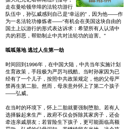
走在曼哈顿华埠的法轮功游行
队伍中，孙弘威感到自己是“幸运的”，因为他——作
为一名法轮功修炼者——“有机会在美国这块自由的
国土上以游行的形式表达诉求：希望所有人认清中
共的邪恶，帮助制止中共对法轮功的迫害。”

呱呱落地 逃过人生第一劫
时间回到1996年，在中国大陆，中共当年实施计划
生育政策，手段极为严厉与残酷。当时孙家因为已
经有了一个儿子，按照中共政策规定，他的父母严
禁再生第二胎。然而，母亲意外怀上了第二个孩子
——弘威。

在当时的环境下，怀上二胎就要强制堕胎。若有人
选择躲起来生产，政府不仅会拆除其家房子，还会
牵连亲戚朋友；若冒险生下孩子，更可能面临高额