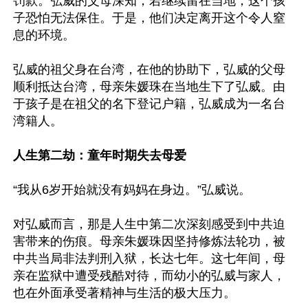
罚款。弘威的父母深知，若继续留在当地，这个孩
子恐怕无法保住。于是，他们决定离开这个令人窒
息的环境。

弘威的祖父身在台湾，在他的协助下，弘威的父母
顺利抵达台湾，母亲朱媛珠在当地生下了弘威。由
于孩子是在祖父的名下登记户籍，弘威成为一名台
湾籍人。

人生第二劫：童年时期失去母爱
“我从6岁开始就没有妈妈在身边。”弘威说。

对弘威而言，那是人生中第二次深刻感受到中共迫
害带来的伤痕。母亲朱媛珠因坚持修炼法轮功，被
中共当局非法判刑入狱，长达七年。这七年间，母
亲在监狱中遭受残酷对待，而幼小的弘威与家人，
也在外面承受著精神与生活的极大压力。
