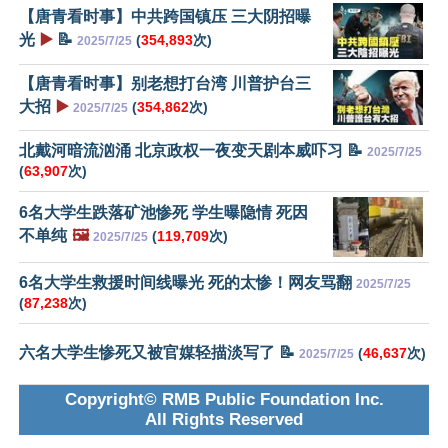
【唐青看时事】中共跨国镇压 三大阴招曝
光
▶️
📝
(
354,893
次)
2025/7/25
【唐青看时事】别老想打台湾 川普护台三
大招
▶️
(
354,862
次)
2025/7/25
北戴河暗流汹涌 北京政权一夜变天剧本威吓习 📝
2025/7/25
(
63,907
次)
6名大学生跌落矿池惨死 学生曝隐情 死因
不单纯
🖼️
(
119,709
次)
2025/7/25
6名大学生救援时间线曝光 死的太惨！网友骂翻
2025/7/25
(
87,238
次)
六名大学生惨死又被官媒轻描淡写了 📝
(
46,637
次)
2025/7/25
Copyright© RMB Public Foundation Inc.
All Rights Reserved