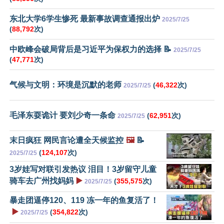
东北大学6学生惨死 最新事故调查通报出炉
2025/7/25
(
88,792
次)
中欧峰会破局背后是习近平为保权力的选择 📝
2025/7/25
(
47,771
次)
气候与文明：环境是沉默的老师
(
46,322
次)
2025/7/25
毛泽东耍诡计 要刘少奇一条命
(
62,951
次)
2025/7/25
末日疯狂 网民言论遭全天候监控
🖼️
📝
(
124,107
次)
2025/7/25
3岁娃写对联引发热议 泪目！3岁留守儿童
骑车去广州找妈妈
▶️
(
355,575
次)
2025/7/25
暴走团逼停120、119 冻一年的鱼复活了！
▶️
(
354,822
次)
2025/7/25