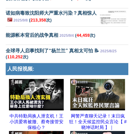
诺如病毒致沈阳师大严重水污染？真相惊人
🖼️
(
213,358
次)
2025/9/8
能源帐本背后的战争真相
(
44,459
次)
2025/9/4
全球寻人启事找到了“杨兰兰” 真相太可怕 📝
2025/8/25
(
110,252
次)
人民报视频:
中共特勤局换人泄玄机！王
网警严查聊天记录！末日疯
小洪爱将被撤、蔡奇接管安
狂！全天候监控民众言论【 #
保核心？
晓坤话时局 】｜