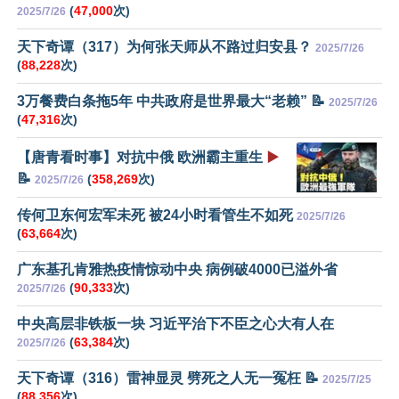
(
47,000
次)
2025/7/26
天下奇谭（317）为何张天师从不路过归安县？
2025/7/26
(
88,228
次)
3万餐费白条拖5年 中共政府是世界最大“老赖” 📝
2025/7/26
(
47,316
次)
【唐青看时事】对抗中俄 欧洲霸主重生
▶️
📝
(
358,269
次)
2025/7/26
传何卫东何宏军未死 被24小时看管生不如死
2025/7/26
(
63,664
次)
广东基孔肯雅热疫情惊动中央 病例破4000已溢外省
(
90,333
次)
2025/7/26
中央高层非铁板一块 习近平治下不臣之心大有人在
(
63,384
次)
2025/7/26
天下奇谭（316）雷神显灵 劈死之人无一冤枉 📝
2025/7/25
(
88,356
次)