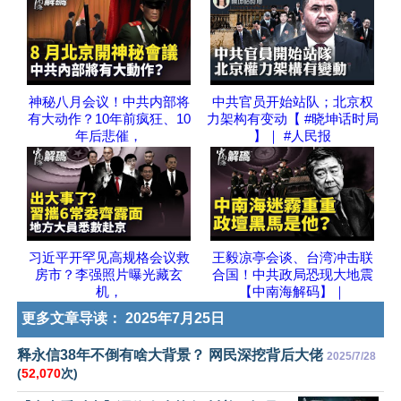
神秘八月会议！中共内部将
中共官员开始站队；北京权
有大动作？10年前疯狂、10
力架构有变动【 #晓坤话时局
年后悲催，
】｜ #人民报
习近平开罕见高规格会议救
王毅凉亭会谈、台湾冲击联
房市？李强照片曝光藏玄
合国！中共政局恐现大地震
机，
【中南海解码】｜
更多文章导读：
2025年7月25日
释永信38年不倒有啥大背景？ 网民深挖背后大佬
2025/7/28
(
52,070
次)