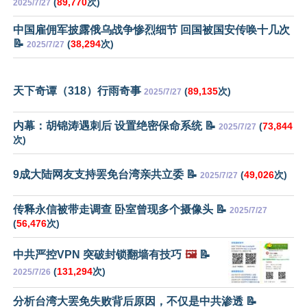
(
89,770
次)
2025/7/27
中国雇佣军披露俄乌战争惨烈细节 回国被国安传唤十几次
📝
(
38,294
次)
2025/7/27
天下奇谭（318）行雨奇事
(
89,135
次)
2025/7/27
内幕：胡锦涛遇刺后 设置绝密保命系统 📝
(
73,844
2025/7/27
次)
9成大陆网友支持罢免台湾亲共立委 📝
(
49,026
次)
2025/7/27
传释永信被带走调查 卧室曾现多个摄像头 📝
2025/7/27
(
56,476
次)
中共严控VPN 突破封锁翻墙有技巧
🖼️
📝
(
131,294
次)
2025/7/26
分析台湾大罢免失败背后原因，不仅是中共渗透 📝