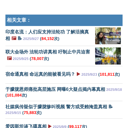
相关文章：
印度名流：人们应支持法轮功 了解活摘真
相
🖼️
📝
(
84,152
次)
2025/9/27
联大会场外 法轮功讲真相 吁制止中共迫害
🖼️
(
78,007
次)
2025/9/25
宿命通真相 命运真的能被看见吗？
▶️
(
101,811
次)
2025/9/23
于朦胧恩师痛批高层施压 网曝6大疑点揭内幕真相
2025/9/18
(
101,084
次)
社媒疯传疑似于朦胧惨叫视频 警方或受贿掩盖真相 📝
(
75,883
次)
2025/9/15
爱因斯坦谈飞碟真相
▶️
(
99,117
次)
2025/9/9