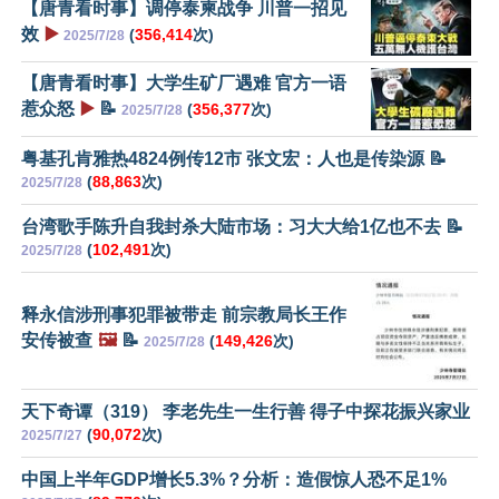
【唐青看时事】调停泰柬战争 川普一招见
效
▶️
(
356,414
次)
2025/7/28
【唐青看时事】大学生矿厂遇难 官方一语
惹众怒
▶️
📝
(
356,377
次)
2025/7/28
粤基孔肯雅热4824例传12市 张文宏：人也是传染源 📝
(
88,863
次)
2025/7/28
台湾歌手陈升自我封杀大陆市场：习大大给1亿也不去 📝
(
102,491
次)
2025/7/28
释永信涉刑事犯罪被带走 前宗教局长王作
安传被查
🖼️
📝
(
149,426
次)
2025/7/28
天下奇谭（319） 李老先生一生行善 得子中探花振兴家业
(
90,072
次)
2025/7/27
中国上半年GDP增长5.3%？分析：造假惊人恐不足1%