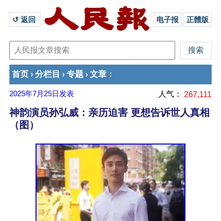
↺ 返回 
电子报
正體版
首页
分栏目
专题
文章
›
›
›
：
2025年7月25日
发表
人气：
267,111
神韵演员孙弘威：亲历迫害 更想告诉世人真相
（图）