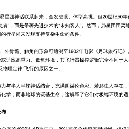
与昴星团神话联系起来，金发碧眼、体型高挑。但20世纪50年
使者”，而是带著先进技术的“未知客人”。然而，昴星团距离地
的行星尚未发现支持复杂生命的条件。

体、外骨骼、触角的形象可追溯至1902年电影《月球旅行记
命或适应高重力、低氧环境，其飞行器操控逻辑完全不同于人
违反物理定律”飞行的原因之一。

能力与半人半蛇神话结合，充满阴谋论色彩。若爬虫人存在，
基化学，而非地球的碳基生命，这解释了它们对极端环境的适应
公布