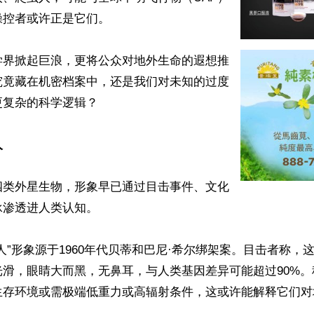
操控者或许正是它们。

学界掀起巨浪，更将公众对地外生命的遐想推
究竟藏在机密档案中，还是我们对未知的过度
复杂的科学逻辑？

人
四类外星生物，形象早已通过目击事件、文化
渗透进人类认知。

人”形象源于1960年代贝蒂和巴尼·希尔绑架案。目击者称，
光滑，眼睛大而黑，无鼻耳，与人类基因差异可能超过90%
生存环境或需极端低重力或高辐射条件，这或许能解释它们对