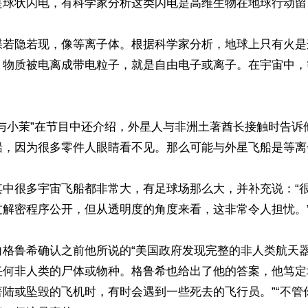
是球状闪电，有科学家分析这类闪电是高维生物在地球行动留
碟若隐若现，像等离子体。根据科学家分析，地球上只有火是
，物质被电离成带电粒子，就是自由电子或离子。在宇宙中，


高与小茉”在节目中还介绍，外星人与非洲土著酋长接触时告诉
船，因为很多零件人眼睛看不见。那么可能与外星飞船是等离
其中很多宇宙飞船都非常大，有足球场那么大，并补充说：“
解密程序公开，但从透明度的角度来看，这非常令人担忧。”
向格鲁希确认之前他所说的“美国政府发现完整的非人类航天器
任何非人类的尸体或物种。格鲁希也给出了他的答案，他笃定
著陆或坠毁的飞机时，有时会遇到一些死去的飞行员。”“不管