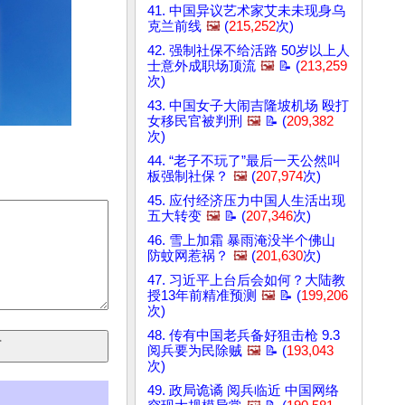
41. 中国异议艺术家艾未未现身乌
克兰前线
🖼️
(
215,252
次)
42. 强制社保不给活路 50岁以上人
士意外成职场顶流
🖼️
📝 (
213,259
次)
43. 中国女子大闹吉隆坡机场 殴打
女移民官被判刑
🖼️
📝 (
209,382
次)
44. “老子不玩了”最后一天公然叫
板强制社保？
🖼️
(
207,974
次)
45. 应付经济压力中国人生活出现
五大转变
🖼️
📝 (
207,346
次)
46. 雪上加霜 暴雨淹没半个佛山
防蚊网惹祸？
🖼️
(
201,630
次)
47. 习近平上台后会如何？大陆教
授13年前精准预测
🖼️
📝 (
199,206
次)
48. 传有中国老兵备好狙击枪 9.3
阅兵要为民除贼
🖼️
📝 (
193,043
次)
49. 政局诡谲 阅兵临近 中国网络