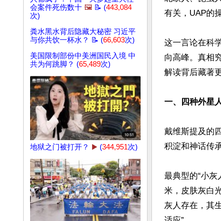
会案件死伤数十
🖼️
📝 (
443,084
有关，UAP的
次)
粪水黑水背后隐藏大秘密 习近平
与你共饮一杯水？ 📝 (
66,603
次)
这一言论在科
美国限制部份中美洲国民入境 中
向高峰。真相
共为何跳脚？ (
65,489
次)
解读背后藏著更
一、四种外星
戴维斯提及的
积淀和神话传承
地狱之门被打开？
▶️
(
344,951
次)
最典型的“小灰
米，皮肤灰白
灰人存在，其
适应”。
