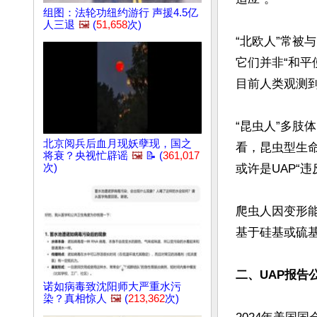
组图：法轮功纽约游行 声援4.5亿
人三退
🖼️
(
51,658
次)
“北欧人”常被
它们并非“和平
目前人类观测到
“昆虫人”多肢
北京阅兵后血月现妖孽现，国之
看，昆虫型生
将衰？央视忙辟谣
🖼️
📝 (
361,017
次)
或许是UAP“
爬虫人因变形
基于硅基或硫
二、UAP报告
诺如病毒致沈阳师大严重水污
染？真相惊人
🖼️
(
213,362
次)