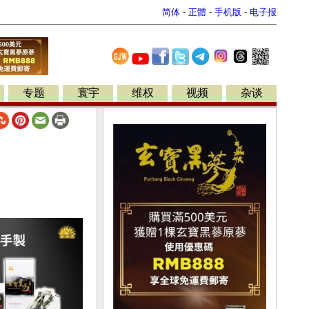
简体
-
正體
-
手机版
-
电子报
专题
寰宇
维权
视频
杂谈