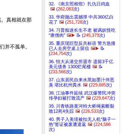
32. 《南京照相馆》扎仇日鸡血
🖼️
(
262,083
次)
33. 华府抛出震撼弹 中共360亿白
然。真相就在那
花了
🖼️
(
251,728
次)
34. 习普痴迷长生不老 被讽妖怪吃
“唐僧肉”
🖼️▶️
📝 (
245,379
次)
35. 重庆现巨型反共标语 警方急搜
们并不孤单。

已人去房空桌上留信
🖼️▶️
📝
(
234,754
次)
36. 恒大从港交所退市 遗留3千亿
美元债务 1300烂尾楼
🖼️
📝
(
233,566
次)
37. 山东居民自来水黑如墨汁伴恶
臭 堪比杭州粪水
🖼️
(
229,685
次)
38. 江油事件延续 武汉爆警民冲突
传孕妇被打致流产
🖼️
(
229,647
次)
39. 川青铁路黄河特大桥绳索断裂
致12死4失踪
🖼️
(
226,533
次)
40. 男子入美境被扣无人机“脑子一
热”签证被废遭遣返
🖼️
(
224,586
次)