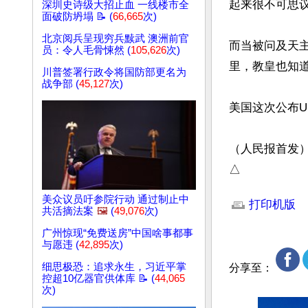
起来很不可思议
深圳史诗级大招止血 一线楼市全
面破防坍塌 📝 (
66,665
次)
北京阅兵呈现穷兵黩武 澳洲前官
而当被问及天主
员：令人毛骨悚然 (
105,626
次)
里，教皇也知道。
川普签署行政令将国防部更名为
战争部 (
45,127
次)
美国这次公布U
（人民报首发）
△
文章网址: http://w
美众议员吁参院行动 通过制止中
打印机版
共活摘法案
🖼️
(
49,076
次)
广州惊现“免费送房”中国啥事都事
与愿违 (
42,895
次)
细思极恐：追求永生，习近平掌
分享至：
控超10亿器官供体库 📝 (
44,065
次)