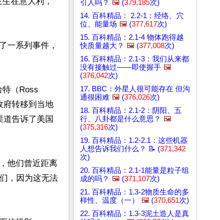
发生在意大利，
引人吗？
🖼️
(
379,185
次)
14. 百科精品： 2.2-1：经络、穴
位、能量场
🖼️
(
377,617
次)
15. 百科精品：2.1-4 物体跑得越
了一系列事件，
快质量越大？
🖼️
(
377,008
次)
16. 百科精品：2.1-3：我们从来都
没有接触过——即使握手
🖼️
(
376,042
次)
（Ross 
17. BBC：外星人很可能存在 但沟
通很困难
🖼️
(
376,026
次)
利政府转移到当地
18. 百科精品：2.1-2：阴阳、五
密渠道告诉了美国
行、八卦都是什么意思？
🖼️
(
375,316
次)
19. 百科精品：1.2-2.1：这些机器
人想告诉我们什么？ 📝 (
371,342
次)
，他们曾近距离
20. 百科精品：2.1-1能量是粒子组
它们，因为这无法
成的吗？
🖼️
(
371,107
次)
21. 百科精品：1.3-2物质生命的多
样性、温度（一）
🖼️
(
370,651
次)
22. 百科精品：1.3-3泥土造人是真