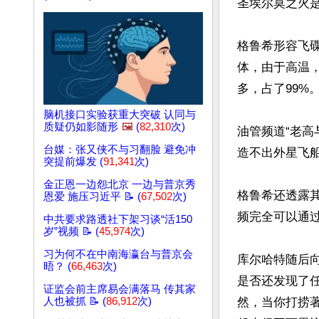
圣埃尔莫之火
格鲁希形容飞
体，由于高温
多，占了99%。
脑机接口实验获重大突破 认同与
质疑仍如影随形
🖼️
(
82,310
次)
油管频道“老
台媒：张又侠不与习翻脸 避免冲
造不出外星飞
突提前爆发 (
91,341
次)
金正恩一边怨北京 一边与普京秀
格鲁希还透露
恩爱 施压习近平 📝 (
67,502
次)
频完全可以通过
中共要求路透社下架习谈“活150
岁”视频 📝 (
45,974
次)
习为何不在中南海瀛台与普京会
库尔哈特随后
晤？ (
66,463
次)
是否还发现了
证监会前主席易会满落马 传其家
人也被抓 📝 (
86,912
次)
然，当你打捞