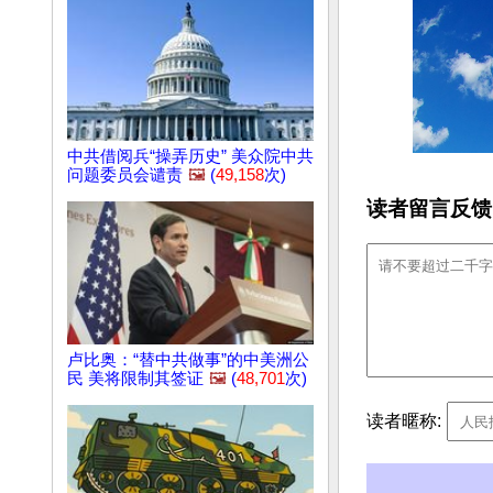
中共借阅兵“操弄历史” 美众院中共
问题委员会谴责
🖼️
(
49,158
次)
读者留言反馈
卢比奥：“替中共做事”的中美洲公
民 美将限制其签证
🖼️
(
48,701
次)
读者暱称: