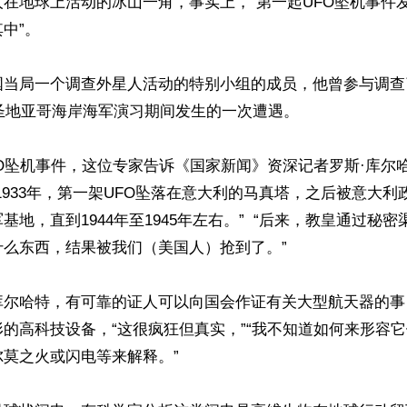
在地球上活动的冰山一角，事实上，“第一起UFO坠机事件
中”。

国当局一个调查外星人活动的特别小组的成员，他曾参与调查
在圣地亚哥海岸海军演习期间发生的一次遭遇。

O坠机事件，这位专家告诉《国家新闻》资深记者罗斯·库尔哈特
t），“1933年，第一架UFO坠落在意大利的马真塔，之后被意大
基地，直到1944年至1945年左右。”  “后来，教皇通过秘
么东西，结果被我们（美国人）抢到了。”

库尔哈特，有可靠的证人可以向国会作证有关大型航天器的事
的高科技设备，“这很疯狂但真实，”“我不知道如何来形容
莫之火或闪电等来解释。”
