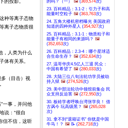
下的投影。

的吗？（一）
🖼️
(
369,574
次)
23. 百科精品：3.1-2：引力子和高
能量时空粒子
🖼️
(
363,763
次)
这种等离子态物
24. 五角大楼机密档曝光 美国政府
知道的四种外星人 (
354,927
次)
等离子态物质很
25. 百科精品：3.1-1：物质粒子和
能量子有相同的来源吗？
🖼️
(
352,653
次)
26. 百科精品：2.3-4：哪个星球适
他，人类为什么
合生命生存？
🖼️
(
352,634
次)
子体有关系。

27. 温哥华庆4.5亿人三退 民众：
中国有希望了
🖼️
(
280,033
次)
28. 大陆三位八旬法轮功学员被劫
很多（目击）视
持入狱
🖼️
(
274,526
次)


29. 美中部法轮功中领馆前集会 民
众支持反迫害
🖼️
(
272,950
次)
30. 板砖学者呼唤台湾张学良！ 借
”一事，并问他
古讽今 玩高级黑？
🖼️
(
265,028
次)
地说：“很自
31. 拿不到“退籍证书” 你犹是中国
你信不信，这听
牛马！？
🖼️
📝 (
262,718
次)