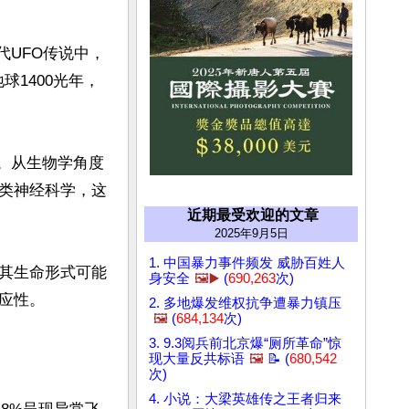
代UFO传说中，
球1400光年，
》。从生物学角度
类神经科学，这
近期最受欢迎的文章
2025年9月5日
1. 中国暴力事件频发 威胁百姓人
其生命形式可能
身安全
🖼️▶️
(
690,263
次)
性。

2. 多地爆发维权抗争遭暴力镇压
🖼️
(
684,134
次)
3. 9.3阅兵前北京爆“厕所革命”惊
现大量反共标语
🖼️
📝 (
680,542
次)
4. 小说：大梁英雄传之王者归来