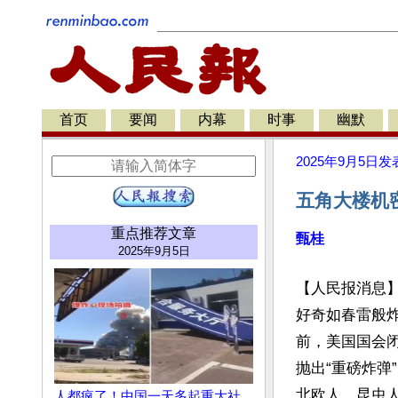
首页
要闻
内幕
时事
幽默
2025年9月5日
发
五角大楼机
重点推荐文章
甄桂
2025年9月5日
【人民报消息
好奇如春雷般
前，美国国会
抛出“重磅炸弹
北欧人、昆虫人
人都疯了！中国一天多起重大社