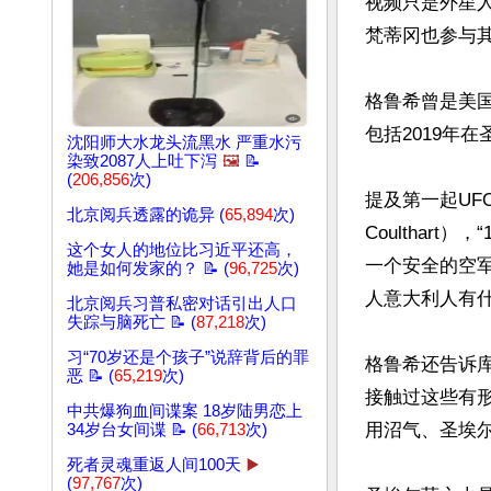
视频只是外星人
梵蒂冈也参与其
格鲁希曾是美
包括2019年
沈阳师大水龙头流黑水 严重水污
染致2087人上吐下泻
🖼️
📝
(
206,856
次)
提及第一起UF
北京阅兵透露的诡异 (
65,894
次)
Coulthar
这个女人的地位比习近平还高，
一个安全的空军
她是如何发家的？ 📝 (
96,725
次)
人意大利人有什
北京阅兵习普私密对话引出人口
失踪与脑死亡 📝 (
87,218
次)
习“70岁还是个孩子”说辞背后的罪
格鲁希还告诉
恶 📝 (
65,219
次)
接触过这些有形
中共爆狗血间谍案 18岁陆男恋上
用沼气、圣埃尔
34岁台女间谍 📝 (
66,713
次)
死者灵魂重返人间100天
▶️
(
97,767
次)