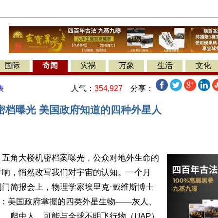
国际
奇闻
灾祸
万象
生活
文化
人气：
354,927
分享：
表
密档曝光 美国政府知道的四种外星人
】五角大楼机密档案曝光，公众对地外生命的
炸响，悄然改写我们对宇宙的认知。一个月
闭门简报会上，物理学家埃里克·戴维斯博士
”：美国政府掌握的四类外星生物——灰人、
、爬虫人，可能与全球不明飞行物（UAP）