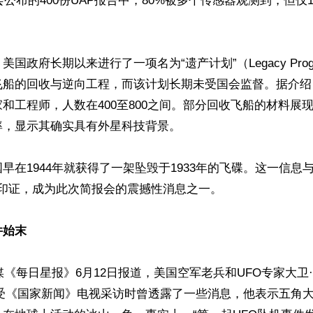
国会公布的400份UAP报告中，80%被多个传感器观测到，但仅
国政府长期以来进行了一项名为“遗产计划”（Legacy Pro
飞船的回收与逆向工程，而该计划长期未受国会监督。据介绍
和工程师，人数在400至800之间。部分回收飞船的材料展
，显示其确实具有外星科技背景。

早在1944年就获得了一架坠毁于1933年的飞碟。这一信息
相互印证，成为此次简报会的震撼性消息之一。

件始末
媒《每日星报》6月12日报道，美国空军老兵和UFO专家大卫·格鲁
在接受《国家新闻》电视采访时曾透露了一些消息，他表示五角