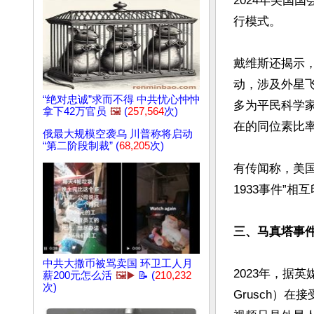
2024年美国
行模式。

戴维斯还揭示，美
动，涉及外星
“绝对忠诚”求而不得 中共忧心忡忡
多为平民科学家
拿下42万官员
🖼️
(
257,564
次)
在的同位素比率
俄最大规模空袭乌 川普称将启动
“第二阶段制裁” (
68,205
次)
有传闻称，美国
1933事件”
三、马真塔事
中共大撒币被骂卖国 环卫工人月
2023年，据英
薪200元怎么活
🖼️▶️
📝 (
210,232
次)
Grusch）