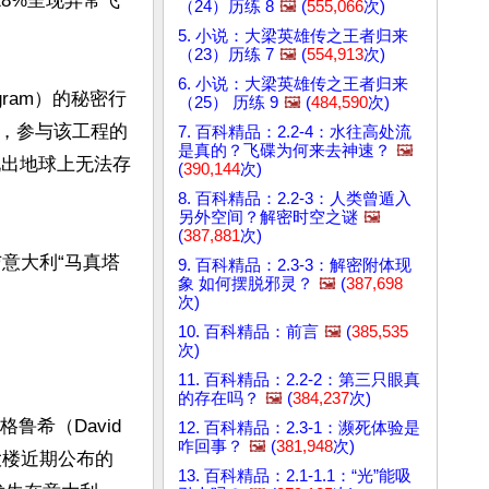
18%呈现异常飞
（24）历练 8
🖼️
(
555,066
次)
5. 小说：大梁英雄传之王者归来
（23）历练 7
🖼️
(
554,913
次)
6. 小说：大梁英雄传之王者归来
gram）的秘密行
（25） 历练 9
🖼️
(
484,590
次)
，参与该工程的
7. 百科精品：2.2-4：水往高处流
是真的？飞碟为何来去神速？
🖼️
现出地球上无法存
(
390,144
次)
8. 百科精品：2.2-3：人类曾遁入
另外空间？解密时空之谜
🖼️
(
387,881
次)
与意大利“马真塔
9. 百科精品：2.3-3：解密附体现
象 如何摆脱邪灵？
🖼️
(
387,698
次)
10. 百科精品：前言
🖼️
(
385,535
次)
11. 百科精品：2.2-2：第三只眼真
的存在吗？
🖼️
(
384,237
次)
希（David 
12. 百科精品：2.3-1：濒死体验是
咋回事？
🖼️
(
381,948
次)
大楼近期公布的
13. 百科精品：2.1-1.1：“光”能吸