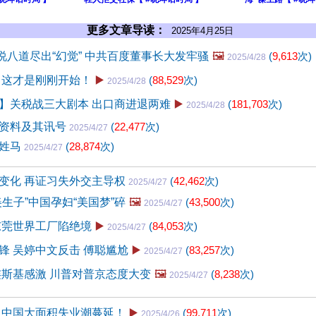
更多文章导读：
2025年4月25日
k胡说八道尽出“幻觉” 中共百度董事长大发牢骚
🖼️
(
9,613
次)
2025/4/28
 这才是刚刚开始！
▶️
(
88,529
次)
2025/4/28
】关税战三大剧本 出口商进退两难
▶️
(
181,703
次)
2025/4/28
资料及其讯号
(
22,477
次)
2025/4/27
再姓马
(
28,874
次)
2025/4/27
变化 再证习失外交主导权
(
42,462
次)
2025/4/27
生子”中国孕妇“美国梦”碎
🖼️
(
43,500
次)
2025/4/27
东莞世界工厂陷绝境
▶️
(
84,053
次)
2025/4/27
锋 吴婷中文反击 傅聪尴尬
▶️
(
83,257
次)
2025/4/27
连斯基感激 川普对普京态度大变
🖼️
(
8,238
次)
2025/4/27
 中国大面积失业潮蔓延！
▶️
(
99,711
次)
2025/4/26