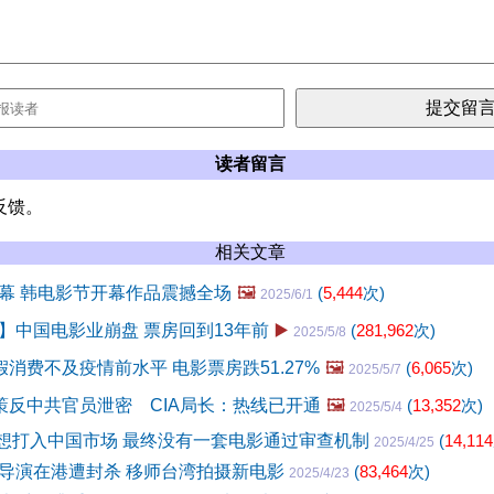
读者留言
反馈。
相关文章
幕 韩电影节开幕作品震撼全场
🖼️
(
5,444
次)
2025/6/1
】中国电影业崩盘 票房回到13年前
▶️
(
281,962
次)
2025/5/8
假消费不及疫情前水平 电影票房跌51.27%
🖼️
(
6,065
次)
2025/5/7
开策反中共官员泄密 CIA局长：热线已开通
🖼️
(
13,352
次)
2025/5/4
多年来想打入中国市场 最终没有一套电影通过审查机制
(
14,114
2025/4/25
导演在港遭封杀 移师台湾拍摄新电影
(
83,464
次)
2025/4/23