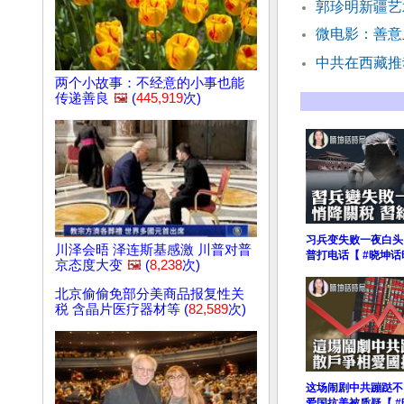
郭珍明新疆艺
微电影：善意
中共在西藏推
两个小故事：不经意的小事也能
传递善良
🖼️
(
445,919
次)
习兵变失败一夜白头
川泽会晤 泽连斯基感激 川普对普
普打电话【 #晓坤话
京态度大变
🖼️
(
8,238
次)
北京偷偷免部分美商品报复性关
税 含晶片医疗器材等 (
82,589
次)
这场闹剧中共蹦跶不
爱国抗美被质疑【 #