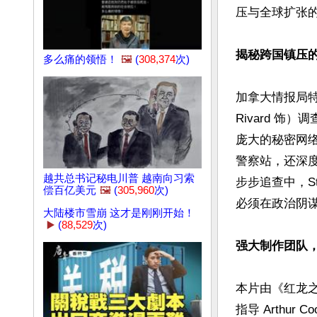
压与全球扩张的
揭秘跨国镇压
多么痛的领悟！
🖼️
(
308,374
次)
加拿大情报局特工 
Rivard 
庞大的秘密网
警察站，还深
越共总书记秘电川普 越南向习索
步步追查中，S
偿百亿美元
🖼️
(
305,960
次)
必须在政治阴
大陆楼市雪崩 这才是刚刚开始！
▶️
(
88,529
次)
强大制作团队
本片由《红龙之
指导 Arthu