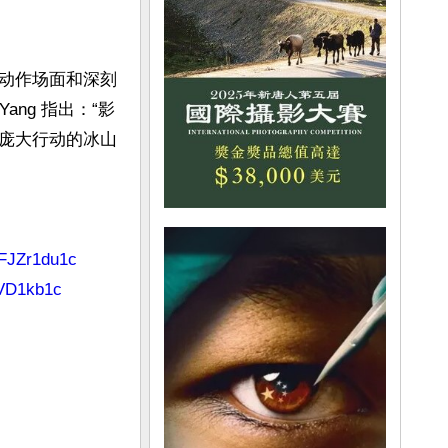
动作场面和深刻
ng 指出：“影
庞大行动的冰山
6FJZr1du1c
AVD1kb1c