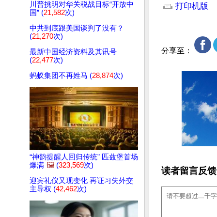
川普挑明对华关税战目标“开放中
打印机版
国” (
21,582
次)
中共到底跟美国谈判了没有？
(
21,270
次)
分享至：
最新中国经济资料及其讯号
(
22,477
次)
蚂蚁集团不再姓马 (
28,874
次)
“神韵提醒人回归传统” 匹兹堡首场
爆满
🖼️
(
323,569
次)
读者留言反馈
迎宾礼仪又现变化 再证习失外交
主导权 (
42,462
次)