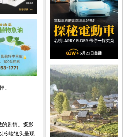
。

刺激的剧情。摄影
格，以冷峻镜头呈现