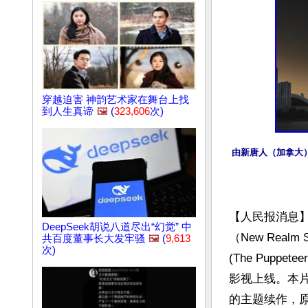
穿越迫害 神韵艺术家在舞台上找
到人生真谛
🖼️
(
323,606
次)
由新唐人（加拿大）出品
【人民报消息
DeepSeek胡说八道尽出“幻觉” 中
（New Real
共百度董事长大发牢骚
🖼️
(
9,613
次)
(The Puppe
影视上线。本片是《红
的主题续作，