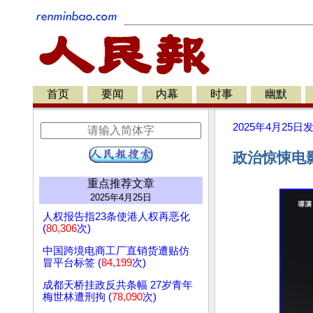
首页
要闻
内幕
时事
幽默
2025年4月25日
政治惊悚电影《
重点推荐文章
2025年4月25日
人权报告指23条使港人权再恶化
(
80,306
次)
中国跨境电商工厂直销货遭贴仿
冒平台标签 (
84,199
次)
成都天桥挂政反共条幅 27岁青年
梅世林遭刑拘 (
78,090
次)