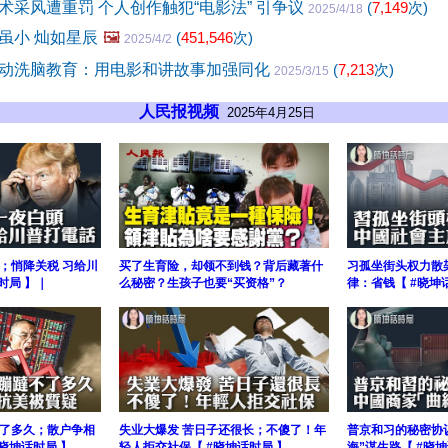
术采风遭重罚 个人创作触犯“电影法” 引争议
(
7,149
次)
2025/4/18
虽小 灿如星辰
🖼️
(
451,546
次)
2025/4/2
动洗脑教育：用电影和讲故事加强同化
(
7,213
次)
2025/3/15
人民报视频
2025年4月25日
；悄降关税 习给川
买了生育险，却领不到钱？背后藏著什
习孤坐街头权力散
时局 】｜
么秘密？生孩子也要“买资格”？
律：省钱【 #晓坤
了多久；散户争相
失业大爆发 苦日子还很长；不傻了！年
普京和习的秘密协
晓坤话时局 】
轻人拒交社保【 #晓坤话时局 】
海”谋生路【 #晓