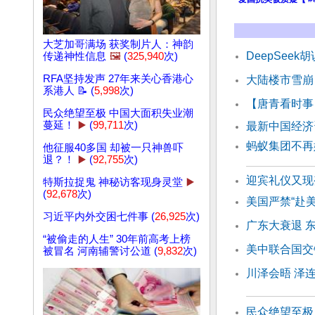
大芝加哥满场 获奖制片人：神韵
DeepSee
传递神性信息
🖼️
(
325,940
次)
RFA坚持发声 27年来关心香港心
大陆楼市雪崩
系港人 📝 (
5,998
次)
【唐青看时事
民众绝望至极 中国大面积失业潮
蔓延！
▶️
(
99,711
次)
最新中国经济
蚂蚁集团不
他征服40多国 却被一只神兽吓
退？！
▶️
(
92,755
次)
迎宾礼仪又现
特斯拉捉鬼 神秘访客现身灵堂
▶️
(
92,678
次)
美国严禁“赴美
习近平内外交困七件事 (
26,925
次)
广东大衰退 
“被偷走的人生” 30年前高考上榜
美中联合国交
被冒名 河南辅警讨公道 (
9,832
次)
川泽会晤 泽
民众绝望至极