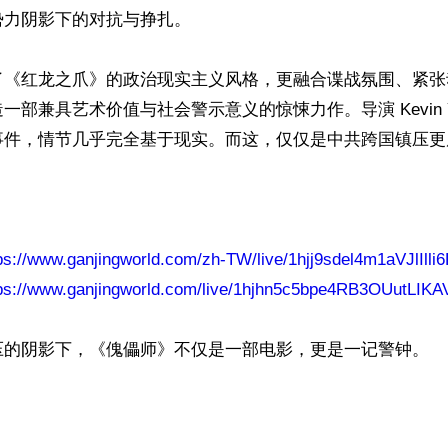
力阴影下的对抗与挣扎。

了《红龙之爪》的政治现实主义风格，更融合谍战氛围、紧张
一部兼具艺术价值与社会警示意义的惊悚力作。导演 Kevin Ya
事件，情节几乎完全基于现实。而这，仅仅是中共跨国镇压更
ps://www.ganjingworld.com/zh-TW/live/1hjj9sdel4m1aVJlIlli
tps://www.ganjingworld.com/live/1hjhn5c5bpe4RB3OUutLIK
压的阴影下，《傀儡师》不仅是一部电影，更是一记警钟。

ww.renminbao.com/rmb/articles/2025/4/26/90107.html