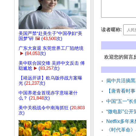
读者暱称:
美国严禁“赴美生子”中国孕妇“美
国梦”碎
🖼️
(
43,500
次)
广东大衰退 东莞世界工厂陷绝境
▶️
(
84,053
次)
欢迎您的留言
美中联合国交锋 吴婷中文反击 傅
聪尴尬
▶️
(
83,257
次)
【靖远开讲】欧乌版停战方案曝
揭中共活摘黑
光 (
21,237
次)
【唐青看时事
中国养老金首现赤字意味著什
么？ (
21,848
次)
中国“五一”长
美中关税战令中南海抓狂 (
20,803
“微电影”公
次)
Netflix
《时代革命》