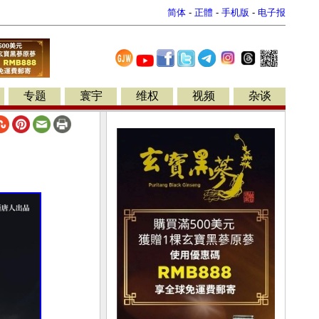
简体
-
正體
-
手机版
-
电子报
专题
寰宇
维权
视频
杂谈