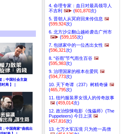
4. 命理专家：血日对最高领导人
不吉利
🖼️▶️
(
601,870
次)
5. 晋朝人从冥府回来传信息
🖼️
(
599,924
次)
6. 北方沙尘翻山越岭袭击广州市
🖼️▶️
(
599,155
次)
7. 包拯家中的一位杰出女性
🖼️
(
596,321
次)
8. “谷雨”节气雨生百谷
🖼️
(
595,983
次)
9. 治理国家的根本在爱民
🖼️
(
594,773
次)
架；中国社会主旋
10. 天下奇谭（237）树精奇缘
🖼️
话时局 】｜
(
465,795
次)
11. 纽约服装界女强人的传奇故事
🖼️
(
459,014
次)
12. 政治惊悚电影《傀儡师》(The
Puppeteers) 今日上演
🖼️
(
457,816
次)
议；中国商家“曲线出
13. 七万大军压境 只为抢一高僧
坤话时局 】｜