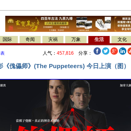
国际
奇闻
灾祸
万象
生活
文化
人气：
457,816
分享：
发表
傀儡师》(The Puppeteers) 今日上演（图）