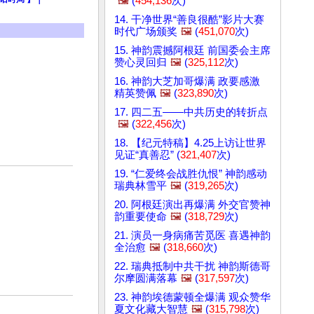
🖼️
(
454,136
次)
14. 干净世界“善良很酷”影片大赛
时代广场颁奖
🖼️
(
451,070
次)
15. 神韵震撼阿根廷 前国委会主席
赞心灵回归
🖼️
(
325,112
次)
16. 神韵大芝加哥爆满 政要感激
精英赞佩
🖼️
(
323,890
次)
17. 四二五——中共历史的转折点
🖼️
(
322,456
次)
18. 【纪元特稿】4.25上访让世界
见证“真善忍” (
321,407
次)
19. “仁爱终会战胜仇恨” 神韵感动
瑞典林雪平
🖼️
(
319,265
次)
20. 阿根廷演出再爆满 外交官赞神
韵重要使命
🖼️
(
318,729
次)
21. 演员一身病痛苦觅医 喜遇神韵
全治愈
🖼️
(
318,660
次)
22. 瑞典抵制中共干扰 神韵斯德哥
尔摩圆满落幕
🖼️
(
317,597
次)
23. 神韵埃德蒙顿全爆满 观众赞华
夏文化藏大智慧
🖼️
(
315,798
次)