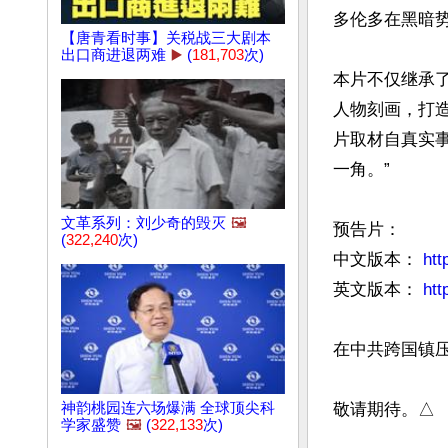
多伦多在黑暗势
【唐青看时事】关税战三大剧本
出口商进退两难
▶️
(
181,703
次)
本片不仅继承
人物刻画，打造
片取材自真实
一角。”

文革系列：刘少奇的毁灭
🖼️
预告片： 

(
322,240
次)
中文版本： 
htt
英文版本： 
ht
在中共跨国镇
敬请期待。△
神韵桃园连六场爆满 全球顶尖科
学家盛赞
🖼️
(
322,133
次)
文章网址: http://w