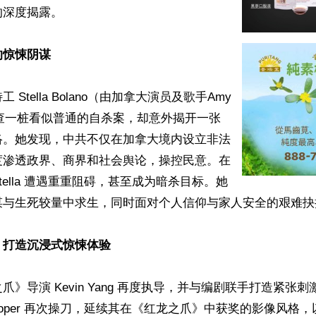
深度揭露。

的惊悚阴谋
Stella Bolano（由加拿大演员及歌手Amy 
饰）调查一桩看似普通的自杀案，却意外揭开一张
络。她发现，中共不仅在加拿大境内设立非法
度渗透政界、商界和社会舆论，操控民意。在
tella 遭遇重重阻碍，甚至成为暗杀目标。她
谋与生死较量中求生，同时面对个人信仰与家人安全的艰难抉择
，打造沉浸式惊悚体验
爪》导演 Kevin Yang 再度执导，并与编剧联手打造紧张
r Cooper 再次操刀，延续其在《红龙之爪》中获奖的影像风