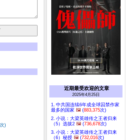
近期最受欢迎的文章
2025年4月25日
1. 中共国连续6年成全球囚禁作家
最多的国家
🖼️
(
883,375
次)
2. 小说：大梁英雄传之王者归来
（5）选拔2
🖼️
(
736,678
次)
次)
3. 小说：大梁英雄传之王者归来
（6）秘授
🖼️
(
732,016
次)