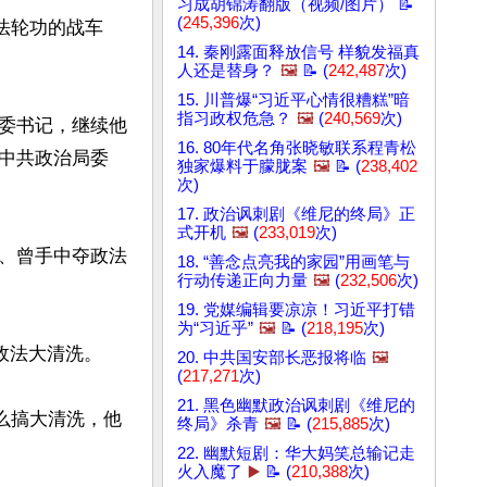
习成胡锦涛翻版（视频/图片） 📝
(
245,396
次)
法轮功的战车
14. 秦刚露面释放信号 样貌发福真
人还是替身？
🖼️
📝 (
242,487
次)
15. 川普爆“习近平心情很糟糕”暗
指习政权危急？
🖼️
(
240,569
次)
委书记，继续他
16. 80年代名角张晓敏联系程青松
中共政治局委
独家爆料于朦胧案
🖼️
📝 (
238,402
次)
17. 政治讽刺剧《维尼的终局》正
式开机
🖼️
(
233,019
次)
、曾手中夺政法
18. “善念点亮我的家园”用画笔与
行动传递正向力量
🖼️
(
232,506
次)
19. 党媒编辑要凉凉！习近平打错
为“习近乎”
🖼️
📝 (
218,195
次)
政法大清洗。

20. 中共国安部长恶报将临
🖼️
(
217,271
次)
21. 黑色幽默政治讽刺剧《维尼的
么搞大清洗，他
终局》杀青
🖼️
📝 (
215,885
次)
22. 幽默短剧：华大妈笑总输记走
火入魔了
▶️
📝 (
210,388
次)