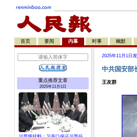
首页
要闻
内幕
时事
幽默
2025年11月1日
中共国安部
重点推荐文章
王友群
2025年11月1日
川普爆猛料：习亲口保证川普任