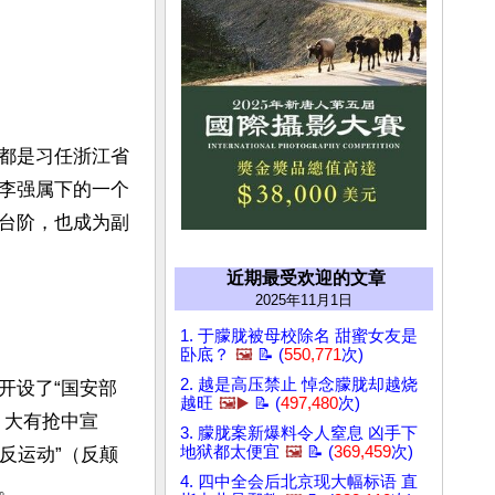
都是习任浙江省
李强属下的一个
台阶，也成为副
近期最受欢迎的文章
2025年11月1日
1. 于朦胧被母校除名 甜蜜女友是
卧底？
🖼️
📝 (
550,771
次)
2. 越是高压禁止 悼念朦胧却越烧
开设了“国安部
越旺
🖼️▶️
📝 (
497,480
次)
，大有抢中宣
3. 朦胧案新爆料令人窒息 凶手下
地狱都太便宜
🖼️
📝 (
369,459
次)
反运动”（反颠
4. 四中全会后北京现大幅标语 直

