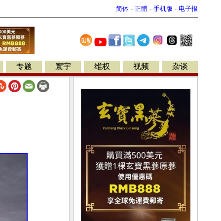
简体
-
正體
-
手机版
-
电子报
专题
寰宇
维权
视频
杂谈