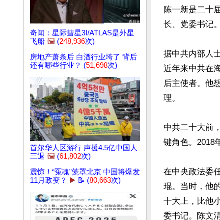
陈一新是二十
长、党委书记。
奇闻：星际彗星3I/ATLAS是外星
飞船
🖼️
(
248,936
次)
据中共内部人
房地产萧条后 白酒行业垮了 背后
还有哪些行业？ (
51,698
次)
近年来中共在
后主使者。他
理。

中共二十大前
键角色。201
首尔华人区游行 声援4.5亿中国人
三退
🖼️
(
61,802
次)
在中央政法委
震惊！“冤魂”笼罩北京 中国将爆发
11月政变？
▶️
📝 (
80,663
次)
琨。当时，他
十大上，比他
委书记。陈文