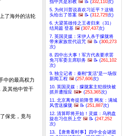
指中共是邪教
🖼️
📝 (
332,110
次)
5. 为何川普说喜欢习近平？这镜
头给出了答案
🖼️
📝 (
312,729
次)
上了海外的法轮
6. 大梁英雄传之王者归来（31）
结局篇 登基
🖼️
(
307,437
次)
7. 英国灵媒：宋伊人杀于朦胧将
带来家族世代诅咒
🖼️
📝 (
300,273
次)
8. 四中出大事！军方代表要求罢
免习军委主席职务
🖼️
📝 (
261,102
次)
9. 独立记者：秦刚“复活”是一场假
新闻工程
🖼️
(
257,606
次)
红手中的最高权力
10. 英国灵媒：朦胧案主犯很快被
，及其他中管干
抓并遭报应
🖼️▶️
(
253,365
次)
11. 北京离奇提前降雪 网友：满城
风雪送朦胧
🖼️
📝 (
251,887
次)
12. 清算即将开始！灵媒：乌鸦盘
为了保党，竟与
旋在习住所上空
🖼️
📝 (
247,252
次)
13. 【唐青看时事】四中全会谜团