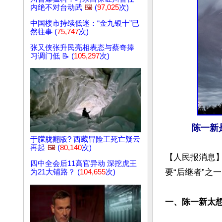
内绝不对台动武
🖼️
(
97,025
次)
中国楼市持续低迷：“金九银十”已
然往事 (
75,747
次)
张又侠张升民亮相表态与蔡奇捧
习调门低 📝 (
105,297
次)
陈一新
于朦胧翻版? 西藏冒险王死亡疑云
再起
🖼️
(
80,140
次)
【人民报消息】
四中全会后11高官异动 深挖虎王
要“后继者”之一
为21大铺路？ (
104,655
次)
一、陈一新太