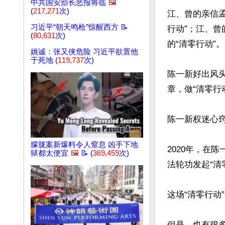
中共国安部长恶报将临
🖼️
(
217,271
次)
江、曾的亲信
习近平“朝天鸣枪”惊醒西方 📝
行动”；江、
(
80,631
次)
的“清零行动”。

姚诚：张又侠危险 习近平欲置他
于死地 (
119,737
次)
陈一新好出风
章，做“清零行
陈一新权迷心窍
朦胧案新爆料令人窒息 凶手下地
2020年，在
狱都太便宜
🖼️
📝 (
369,459
次)
法轮功发起“清零
这场“清零行动
但是，也有很