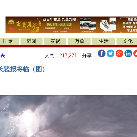
国际
奇闻
灾祸
万象
生活
文化
人气：
217,271
分享：
发表
长恶报将临（图）