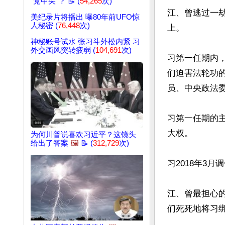
“党中央”？ 📝 (
54,265
次)
江、曾逃过一
美纪录片将播出 曝80年前UFO惊
人秘密 (
76,448
次)
上。

神秘账号试水 张习斗外松内紧 习
外交画风突转疲弱 (
104,691
次)
习第一任期内
们迫害法轮功
员、中央政法委
习第一任期的
大权。

为何川普说喜欢习近平？这镜头
给出了答案
🖼️
📝 (
312,729
次)
习2018年3
江、曾最担心
们死死地将习绑