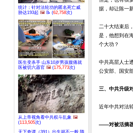
统计：针对法轮功的匿名死亡威
据，却让陈一新
胁达193起
🖼️
📝 (
62,758
次)
二十大结束后
是，他想到在海
个大功？

中共高层人士
医生变杀手 山东10岁男孩腹痛就
医被切六器官
🖼️
(
175,773
次)
公安部、国安
三、中共升级
近年中共对法
从上帝视角看中共权斗乱象
🖼️
(
113,505
次)
——对被活摘
天下奇谭（391）出生就不一般 隋