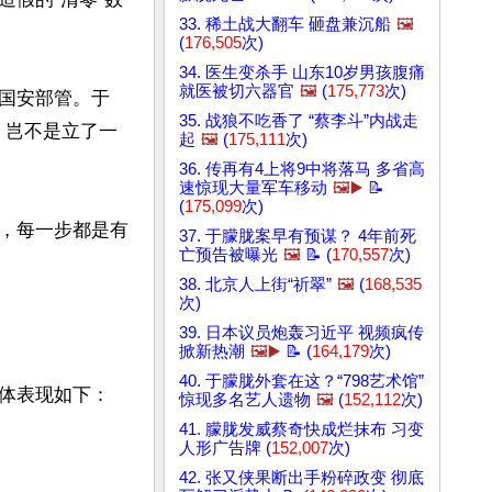
33. 稀土战大翻车 砸盘兼沉船
🖼️
(
176,505
次)
34. 医生变杀手 山东10岁男孩腹痛
就医被切六器官
🖼️
(
175,773
次)
国安部管。于
35. 战狼不吃香了 “蔡李斗”内战走
，岂不是立了一
起
🖼️
(
175,111
次)
36. 传再有4上将9中将落马 多省高
速惊现大量军车移动
🖼️▶️
📝
(
175,099
次)
，每一步都是有
37. 于朦胧案早有预谋？ 4年前死
亡预告被曝光
🖼️
📝 (
170,557
次)
38. 北京人上街“祈翠”
🖼️
(
168,535
次)
39. 日本议员炮轰习近平 视频疯传
掀新热潮
🖼️▶️
📝 (
164,179
次)
40. 于朦胧外套在这？“798艺术馆”
体表现如下：

惊现多名艺人遗物
🖼️
(
152,112
次)
41. 朦胧发威蔡奇快成烂抹布 习变
人形广告牌 (
152,007
次)
42. 张又侠果断出手粉碎政变 彻底