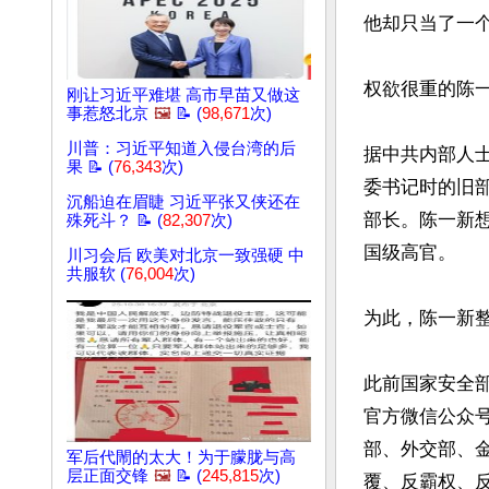
他却只当了一个
权欲很重的陈
刚让习近平难堪 高市早苗又做这
事惹怒北京
🖼️
📝 (
98,671
次)
川普：习近平知道入侵台湾的后
据中共内部人
果 📝 (
76,343
次)
委书记时的旧
沉船迫在眉睫 习近平张又侠还在
部长。陈一新
殊死斗？ 📝 (
82,307
次)
国级高官。

川习会后 欧美对北京一致强硬 中
共服软 (
76,004
次)
为此，陈一新
此前国家安全
官方微信公众
部、外交部、金
军后代閙的太大！为于朦胧与高
层正面交锋
🖼️
📝 (
245,815
次)
覆、反霸权、