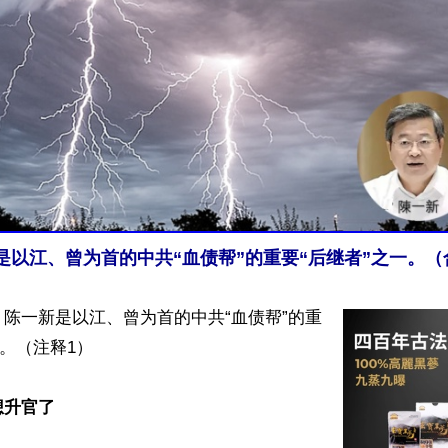
是以江、曾为首的中共“血债帮”的重要“后继者”之一。（
陈一新是以江、曾为首的中共“血债帮”的重
。（注释1）

想升官了