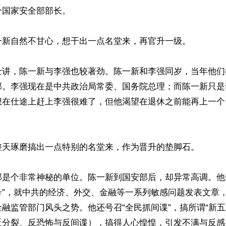
国家安全部部长。

一新自然不甘心，想干出一点名堂来，再官升一级。

士讲，陈一新与李强也较著劲。陈一新和李强同岁，当年他们
部。李强现在是中共政治局常委、国务院总理；而陈一新只是
想在仕途上赶上李强很难了，但他渴望在退休之前能再上一个
整天琢磨搞出一点特别的名堂来，作为晋升的垫脚石。

部是个非常神秘的单位。陈一新到国安部后，却异常高调。他
号”，就中共的经济、外交、金融等一系列敏感问题发表文章
融监管部门风头之势。他还号召“全民抓间谍”，搞所谓“新五
反分裂、反恐怖与反间谍），搞得人心惶惶，引发不满与反感。