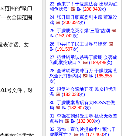
23. 他来了！于朦胧法会“出现彩虹
国范围的“敲门
和鱼状云”
🖼️
📝 (
208,948
次)
了一次全国范围
24. 张升民升职军委副主席 董军没
戏
🖼️
(
200,392
次)
25. 于朦胧之死引爆“三退”热潮
🖼️
📝 (
192,742
次)
26. 中共捅了民主世界马蜂窝
🖼️
发表讲话、文
📝 (
191,597
次)
27. 范世锜承认杀害于朦胧 会否成
为此案突破口？
🖼️
(
189,498
次)
28. 全球联署要冲百万 于朦胧案惹
怒全民打翻内娱
🖼️
📝 (
185,855
次)
29. 报复社会遍地开花 民众担忧升
101号文件，对
温
🖼️
(
183,033
次)
30. 于朦胧案背后有大BOSS在做
局
🖼️
📝 (
182,907
次)
31. 李强在朝鲜受屈辱 抗议无效差
点被拘
🖼️
📝 (
182,900
次)
32. 恐怖！宣传片提前半年预告于
朦胧死亡？
🖼️
📝 (
177,460
次)
假的“清零”数