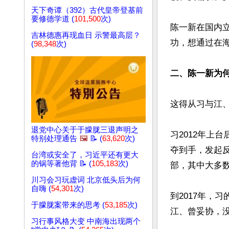
天下奇谭（392）古代皇帝登基前
要修德学道 (
101,500
次)
陈一新在国内
吉林德惠再现血日 示警最高层？
功，想通过在海
(
98,348
次)
二、陈一新为
这得从习与江、
退党中心关于于朦胧三退声明之
习2012年上
特别处理通告
🖼️
📝 (
63,620
次)
夺到手，发起反
台湾或安全了，习近平还有更大
的锅等著他背 📝 (
105,183
次)
部，其中大多数
川习会习玩虚词 北京低头后为何
自嗨 (
54,301
次)
到2017年，
于朦胧案带来的思考 (
53,185
次)
江、曾妥协，没
习行事风格大变 中南海出现两个