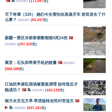
🖼️
📝
(
171,697
次)
2025/8/7
天下奇谭（326） 她们今生害怕在高速开车 前世发生了什
么事？
(
93,347
次)
2025/8/7
新疆一景区吊桥桥索断裂致5死24伤
🖼️
(
157,310
次)
2025/8/7
寓言：石头和苹果手机的较量
🖼️
2025/8/7
(
568,188
次)
江油抗争凌乱现场被紧急清理 如何造反才
能成功？
🖼️
📝
(
163,133
次)
2025/8/7
南方水灾北方旱 旱涝急转农民叫苦连天
🖼️
▶️
📝
(
537,181
次)
2025/8/7