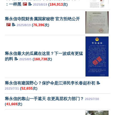
：一样黑
🖼️
📝
(
184,913
次)
2025/8/19
释永信寺院财务属国家秘密 官方拒绝公开
🖼️
📝
(
76,396
次)
2025/8/19
释永信最大的瓜藏在这里？下一波或有更猛
的料 📝
(
160,738
次)
2025/8/5
释永信有建国野心？保护伞是江泽民李长春赵朴初 📝
(
52,655
次)
2025/7/31
释永信的靠山一手遮天 在更高层权力部门？
2025/7/30
(
41,669
次)