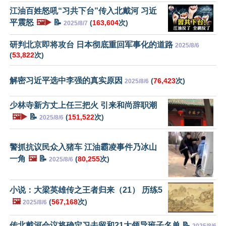
江油百姓怒吼“习共下台”传入北戴河 习近
平震怒
🖼️▶️
📝
(
163,604
次)
2025/8/7
研判北京即将攻台 日本彻底重回军事化的道路
2025/8/6
(
53,822
次)
解密习近平选中李强的真实原因
(
76,423
次)
2025/8/6
少林寺新方丈上任三把火 引来和尚辞职潮
🖼️▶️
📝
(
151,522
次)
2025/8/6
警抓抗议民众入猪车 江油霸凌事件乃冰山
一角
🖼️
📝
(
80,255
次)
2025/8/6
小说：大梁英雄传之王者归来（21） 历练5
🖼️
(
567,168
次)
2025/8/6
传北戴河会议将确定习去留和21大领导班子名单 📝
2025/8/6