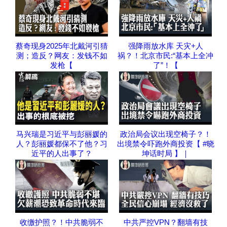
蔡奇现身2025年北戴河引猜
强降雨放水库 天灾+人
测；造反？网友：发钱不如
祸？！北京市民:“基本上全冲
发枪【
了”！【
马兴瑞是习近平与彭丽媛的
政治局会议出现空椅子？！
人？彭丽媛都保不了他？习
出境禁令吓跑外商投资【 #晓
近平的人出事了？
坤话时局 】｜
收缴护照？！中共脆弱不
中共严控VPN？翻墙有技