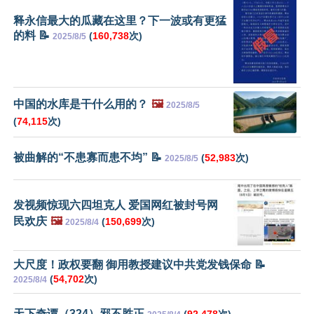
释永信最大的瓜藏在这里？下一波或有更猛
的料 📝
(
160,738
次)
2025/8/5
中国的水库是干什么用的？
🖼️
2025/8/5
(
74,115
次)
被曲解的“不患寡而患不均” 📝
(
52,983
次)
2025/8/5
发视频惊现六四坦克人 爱国网红被封号网
民欢庆
🖼️
(
150,699
次)
2025/8/4
大尺度！政权要翻 御用教授建议中共党发钱保命 📝
(
54,702
次)
2025/8/4
天下奇谭（324）邪不胜正