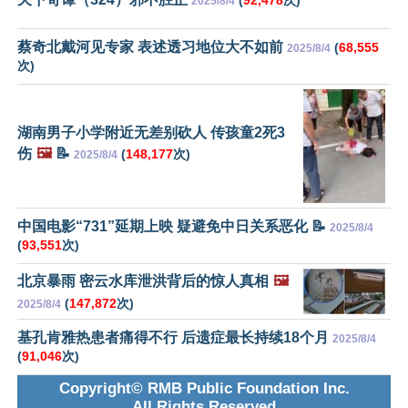
(
92,478
次)
2025/8/4
蔡奇北戴河见专家 表述透习地位大不如前
(
68,555
2025/8/4
次)
湖南男子小学附近无差别砍人 传孩童2死3
伤
🖼️
📝
(
148,177
次)
2025/8/4
中国电影“731”延期上映 疑避免中日关系恶化 📝
2025/8/4
(
93,551
次)
北京暴雨 密云水库泄洪背后的惊人真相
🖼️
(
147,872
次)
2025/8/4
基孔肯雅热患者痛得不行 后遗症最长持续18个月
2025/8/4
(
91,046
次)
Copyright© RMB Public Foundation Inc.
All Rights Reserved