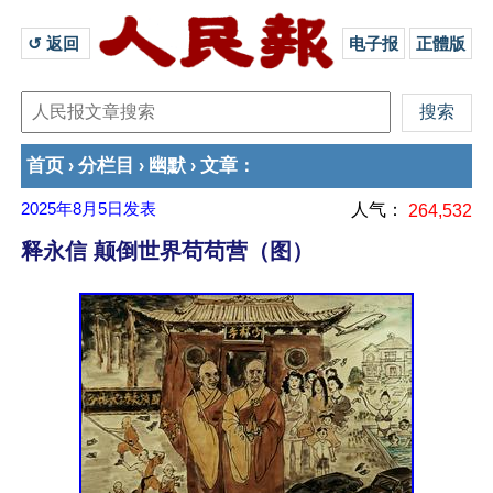
↺ 返回 
电子报
正體版
首页
分栏目
幽默
文章
›
›
›
：
2025年8月5日
发表
人气：
264,532
释永信 颠倒世界苟苟营（图）