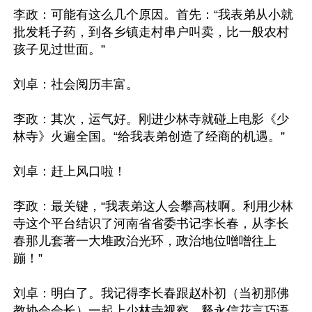
李政：可能有这么几个原因。首先：“我表弟从小就
批发耗子药，到各乡镇走村串户叫卖，比一般农村
孩子见过世面。”

刘卓：社会阅历丰富。

李政：其次，运气好。刚进少林寺就碰上电影《少
林寺》火遍全国。“给我表弟创造了经商的机遇。”

刘卓：赶上风口啦！

李政：最关键，“我表弟这人会攀高枝啊。利用少林
寺这个平台结识了河南省省委书记李长春，从李长
春那儿套著一大堆政治光环，政治地位噌噌往上
蹦！”

刘卓：明白了。我记得李长春跟赵朴初（当初那佛
教协会会长）一起上少林寺视察，释永信花言巧语