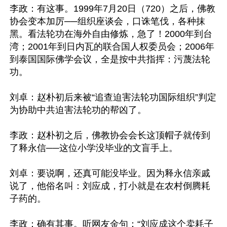
李政：有这事。1999年7月20日（720）之后，佛教
协会变本加厉──组织座谈会，口诛笔伐，各种抹
黑。看法轮功在海外自由修炼，急了！2000年到台
湾；2001年到日内瓦的联合国人权委员会；2006年
到泰国国际佛学会议，全是按中共指挥：污蔑法轮
功。

刘卓：赵朴初后来被“追查迫害法轮功国际组织”判定
为协助中共迫害法轮功的帮凶了。

李政：赵朴初之后，佛教协会会长这顶帽子就传到
了释永信──这位小学没毕业的文盲手上。

刘卓：要说啊，还真可能没毕业。因为释永信亲戚
说了，他俗名叫：刘应成，打小就是在农村倒腾耗
子药的。

李政：确有其事。听网友金句：“刘应成这个卖耗子