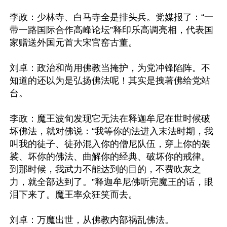
李政：少林寺、白马寺全是排头兵。党媒报了：“一
带一路国际合作高峰论坛”释印乐高调亮相，代表国
家赠送外国元首大宋官窑古董。

刘卓：政治和尚用佛教当掩护，为党冲锋陷阵。不
知道的还以为是弘扬佛法呢！其实是拽著佛给党站
台。

李政：魔王波旬发现它无法在释迦牟尼在世时候破
坏佛法，就对佛说：“我等你的法进入末法时期，我
叫我的徒子、徒孙混入你的僧尼队伍，穿上你的袈
裟、坏你的佛法、曲解你的经典、破坏你的戒律。
到那时候，我武力不能达到的目的，不费吹灰之
力，就全部达到了。”释迦牟尼佛听完魔王的话，眼
泪下来了。魔王率众狂笑而去。

刘卓：万魔出世，从佛教内部祸乱佛法。
