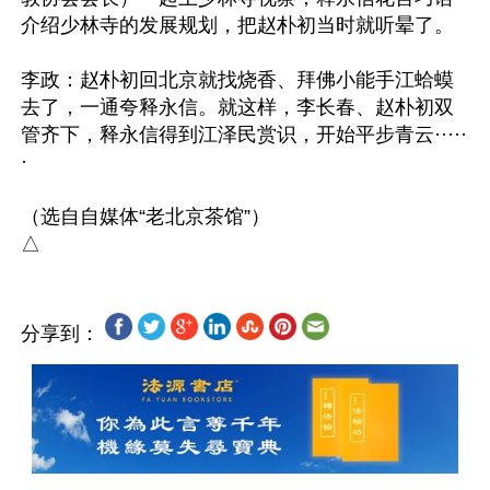
介绍少林寺的发展规划，把赵朴初当时就听晕了。

李政：赵朴初回北京就找烧香、拜佛小能手江蛤蟆
去了，一通夸释永信。就这样，李长春、赵朴初双
管齐下，释永信得到江泽民赏识，开始平步青云·····
·

（选自自媒体“老北京茶馆”）

分享到：