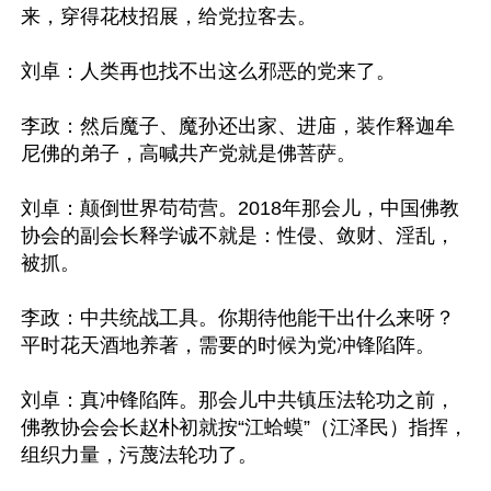
来，穿得花枝招展，给党拉客去。

刘卓：人类再也找不出这么邪恶的党来了。

李政：然后魔子、魔孙还出家、进庙，装作释迦牟
尼佛的弟子，高喊共产党就是佛菩萨。

刘卓：颠倒世界苟苟营。2018年那会儿，中国佛教
协会的副会长释学诚不就是：性侵、敛财、淫乱，
被抓。

李政：中共统战工具。你期待他能干出什么来呀？
平时花天酒地养著，需要的时候为党冲锋陷阵。

刘卓：真冲锋陷阵。那会儿中共镇压法轮功之前，
佛教协会会长赵朴初就按“江蛤蟆”（江泽民）指挥，
组织力量，污蔑法轮功了。
