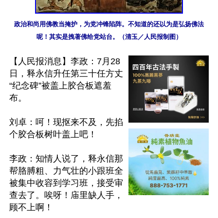
政治和尚用佛教当掩护，为党冲锋陷阵。不知道的还以为是弘扬佛法
呢！其实是拽著佛给党站台。（清玉／人民报制图）
【人民报消息】李政：7月28
日，释永信升任第三十任方丈
“纪念碑”被盖上胶合板遮羞
布。

刘卓：呵！现抠来不及，先掐
个胶合板树叶盖上吧！

李政：知情人说了，释永信那
帮胳膊粗、力气壮的小跟班全
被集中收容到学习班，接受审
查去了。唉呀！庙里缺人手，
顾不上啊！
