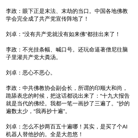
李政：眼下正是末法、末劫的当口。中国各地佛教
学会完全成了共产党宣传阵地了！

刘卓：“没有共产党就没有如来佛”都挂出来了！

李政：不光挂条幅、喊口号。还玩命逼著僧尼往脑
子里灌共产党大粪汤。

刘卓：恶心不恶心。

李政：中共佛教协会副会长，所谓的印顺大和尚，
跪舔表忠的时候，把这话都说出来了：“十九大报告
就是当代的佛经。我都一笔一画抄了三遍了。”抄的
遍数太少，“我再抄十遍”。

刘卓：怎么不抄两百五十遍哪！其实，是买了个AI
机器人替他抄的。全是大忽悠！
