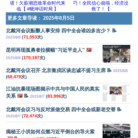
堪！欠薪潮恐致革命时代来
巧！全民信心崩塌，经济没
临【 #晓坤话时局 】
救了！【
更多文章导读：
2025年8月5日
北戴河会议酝酿人事安排 四中全会谁凶多吉少？ 📝
(
71,553
次)
2025/8/8
昆明再现孤勇者拉横幅“习近平走人”
🖼️
(
170,187
次)
2025/8/8
北戴河会议召开 北京衞戍区谈忠诚不提习主席 📝
2025/8/8
(
68,479
次)
江油抗暴现场图揭示中共与中国人民的真实
关系
🖼️
📝
(
83,996
次)
2025/8/7
北戴河会议习与反对派做交易 四中全会或新老交替 📝
(
72,474
次)
2025/8/7
揭秘王小洪如何点燃习近平倒台的导火索