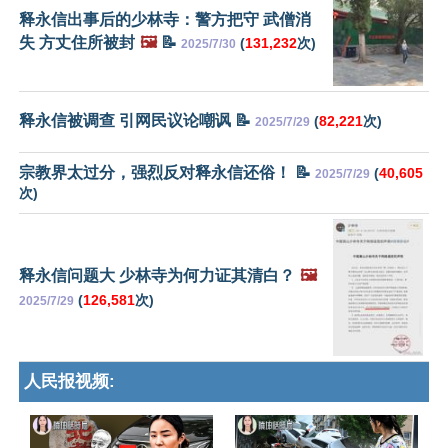
释永信出事后的少林寺：警方把守 武僧消
失 方丈住所被封
🖼️
📝
(
131,232
次)
2025/7/30
释永信被调查 引网民议论嘲讽 📝
(
82,221
次)
2025/7/29
宗教界太过分，强烈反对释永信还俗！ 📝
(
40,605
2025/7/29
次)
释永信问题大 少林寺为何力证其清白？
🖼️
(
126,581
次)
2025/7/29
人民报视频: