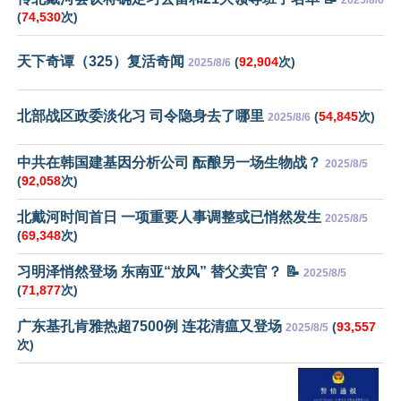
(
74,530
次)
天下奇谭（325）复活奇闻
(
92,904
次)
2025/8/6
北部战区政委淡化习 司令隐身去了哪里
(
54,845
次)
2025/8/6
中共在韩国建基因分析公司 酝酿另一场生物战？
2025/8/5
(
92,058
次)
北戴河时间首日 一项重要人事调整或已悄然发生
2025/8/5
(
69,348
次)
习明泽悄然登场 东南亚“放风” 替父卖官？ 📝
2025/8/5
(
71,877
次)
广东基孔肯雅热超7500例 连花清瘟又登场
(
93,557
2025/8/5
次)