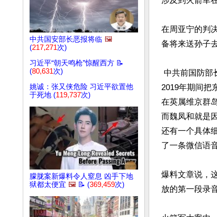
涉及到火箭军在
在周亚宁的判
中共国安部长恶报将临
🖼️
备将来送孙子去
(
217,271
次)
习近平“朝天鸣枪”惊醒西方 📝
(
80,631
次)
 中共前国防部长魏凤和也是火箭军前司令。他的起诉书显示，其通过小舅子在2016年到
姚诚：张又侠危险 习近平欲置他
2019年期间
于死地 (
119,737
次)
在英属维京群
而魏凤和就是因
还有一个具体
了一条微信语音
爆料文章说，这
朦胧案新爆料令人窒息 凶手下地
狱都太便宜
🖼️
📝 (
369,459
次)
放的第一段录音