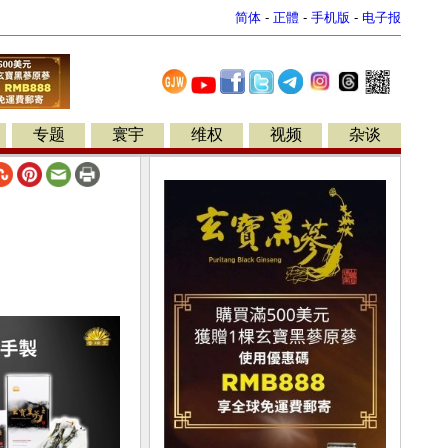
简体
-
正體
-
手机版
-
电子报
专题
寰宇
维权
视频
杂谈