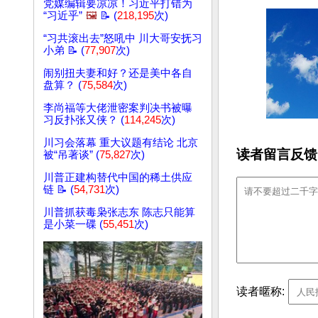
党媒编辑要凉凉！习近平打错为
“习近乎”
🖼️
📝 (
218,195
次)
“习共滚出去”怒吼中 川大哥安抚习
小弟 📝 (
77,907
次)
闹别扭夫妻和好？还是美中各自
盘算？ (
75,584
次)
李尚福等大佬泄密案判决书被曝
习反扑张又侠？ (
114,245
次)
川习会落幕 重大议题有结论 北京
读者留言反馈
被“吊著谈” (
75,827
次)
川普正建构替代中国的稀土供应
链 📝 (
54,731
次)
川普抓获毒枭张志东 陈志只能算
是小菜一碟 (
55,451
次)
读者暱称: