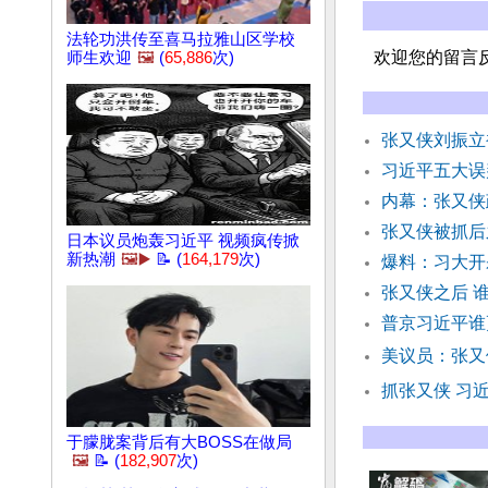
法轮功洪传至喜马拉雅山区学校
欢迎您的留言
师生欢迎
🖼️
(
65,886
次)
张又侠刘振立
习近平五大误
内幕：张又侠
张又侠被抓
日本议员炮轰习近平 视频疯传掀
新热潮
🖼️▶️
📝 (
164,179
次)
爆料：习大开
张又侠之后 
普京习近平谁
美议员：张又
抓张又侠 习
于朦胧案背后有大BOSS在做局
🖼️
📝 (
182,907
次)