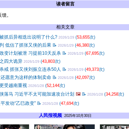
读者留言
反馈。
相关文章
被抓后异相迭出说明了什么?
(
53,655
次)
2026/1/29
判 低估了抓张又侠的后果
📝
(
46,380
次)
2026/1/29
政变计划被泄 习提前10天反杀
📝
(
67,695
次)
2026/1/29
后之四大诡异
(
43,803
次)
2026/1/29
杀戒 抓张又侠刘振立连杀50人
📝
(
49,373
次)
2026/1/29
谁还愿意为这样的体制卖命
📝
(
42,097
次)
2026/1/28
更受越南重视
(
52,144
次)
2026/1/28
侠落马 习近平不太可能加速攻台计划
🖼️
📝
(
34,258
次)
2026/1/28
近平发动“乙巳政变”
📝
(
47,694
次)
2026/1/28
人民报视频
2025年10月30日