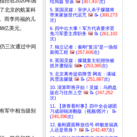
控在2020年国
结局篇 登基
🖼️
(
307,437
次)
了北京的航某科
5. 英国灵媒：宋伊人杀于朦胧将
带来家族世代诅咒
🖼️
📝 (
300,273
%。而李尚福的儿
次)
8亿美元。

6. 四中出大事！军方代表要求罢
免习军委主席职务
🖼️
📝 (
261,102
次)
，仍三次通过中间
7. 独立记者：秦刚“复活”是一场假
新闻工程
🖼️
(
257,606
次)
8. 英国灵媒：朦胧案主犯很快被
抓并遭报应
🖼️▶️
(
253,365
次)
9. 北京离奇提前降雪 网友：满城
风雪送朦胧
🖼️
📝 (
251,887
次)
10. 清算即将开始！灵媒：乌鸦盘
旋在习住所上空
🖼️
📝 (
247,252
次)
11. 【唐青看时事】四中全会谜团
有军中相当级别
习成胡锦涛翻版（视频/图片） 📝
(
245,396
次)
12. 秦刚露面释放信号 样貌发福真
人还是替身？
🖼️
📝 (
242,487
次)