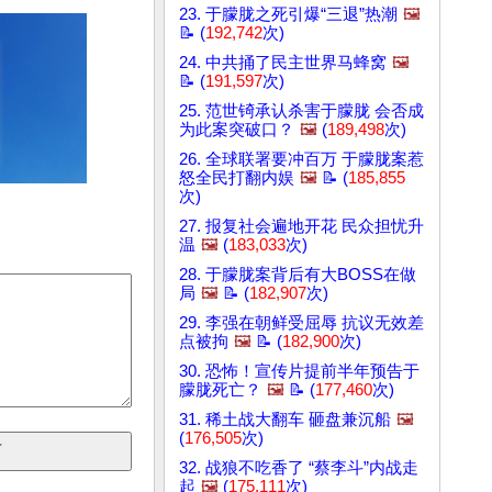
23. 于朦胧之死引爆“三退”热潮
🖼️
📝 (
192,742
次)
24. 中共捅了民主世界马蜂窝
🖼️
📝 (
191,597
次)
25. 范世锜承认杀害于朦胧 会否成
为此案突破口？
🖼️
(
189,498
次)
26. 全球联署要冲百万 于朦胧案惹
怒全民打翻内娱
🖼️
📝 (
185,855
次)
27. 报复社会遍地开花 民众担忧升
温
🖼️
(
183,033
次)
28. 于朦胧案背后有大BOSS在做
局
🖼️
📝 (
182,907
次)
29. 李强在朝鲜受屈辱 抗议无效差
点被拘
🖼️
📝 (
182,900
次)
30. 恐怖！宣传片提前半年预告于
朦胧死亡？
🖼️
📝 (
177,460
次)
31. 稀土战大翻车 砸盘兼沉船
🖼️
(
176,505
次)
32. 战狼不吃香了 “蔡李斗”内战走
起
🖼️
(
175,111
次)