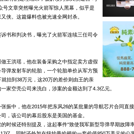
公众号文章突然曝光火箭军惊人黑幕，似乎是
又侠。这篇爆料也被光速全网封杀。

起诉书和判决书，曝光了火箭军连续三任司令
叫做王洪瑶，他在装备采购之中指定卖方虚假
号导弹发射车的轮胎，一个轮胎单价从军方预
下就抬到38万元，这20万的差价则由王的亲
一家空壳公司来洗白，涉案的金额达到了4.3亿元。

张振中，他在2015年把东风26的某批量的导航芯片合同直
司，该公司的幕后股东是美国的基金。

的时候还特别提及，这起事件“致使我军新型导弹早期故障率升
.17亿，同时还外加在纽约曼哈顿的一套价值850万美元的公寓