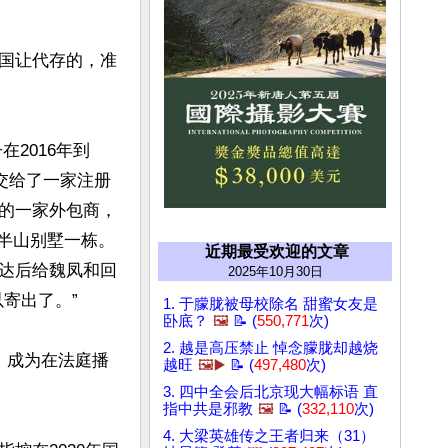
国让代存的，准
都交给了一家注册
的一家外包商，
半山别墅一栋。

近期最受欢迎的文章
达后给魏凤和回
2025年10月30日
出了。”

1. 于朦胧被母校除名 甜蜜女友是
卧底？
🖼️
📝 (
550,771
次)
2. 越是高压禁止 悼念朦胧却越烧
，成为在法庭播
越旺
🖼️▶️
📝 (
497,480
次)
3. 四中全会后北京现大幅标语 直
指中共是邪教
🖼️
📝 (
332,110
次)
4. 大梁英雄传之王者归来（31）