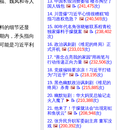
福、魏凤和等人
13. 中国长假消费萎缩 楼市掏空了
国人钱包
🖼️
📝 (
241,475
次)
14. 川普爆“习近平心情很糟糕”暗
指习政权危急？
🖼️
(
240,569
次)
15. 80年代名角张晓敏联系程青松
料的细节还显
独家爆料于朦胧案
🖼️
📝 (
238,402
期内，矛头指向
次)
16. 政治讽刺剧《维尼的终局》正
可能是习近平利
式开机
🖼️
(
233,019
次)
17. “善念点亮我的家园”用画笔与
行动传递正向力量
🖼️
(
232,506
次)
18. 党媒编辑要凉凉！习近平打错
为“习近乎”
🖼️
📝 (
218,195
次)
19. 黑色幽默政治讽刺剧《维尼的
终局》杀青
🖼️
📝 (
215,885
次)
20. 幽默短剧：华大妈笑总输记走
火入魔了
▶️
📝 (
210,388
次)
21. 他来了！于朦胧法会“出现彩虹
和鱼状云”
🖼️
📝 (
208,948
次)
22. 张升民升职军委副主席 董军没
戏
🖼️
(
200,392
次)