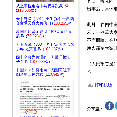
其次，曝光的
从上帝视角看中共权斗乱象
🖼️
出事后，具体细
(
113,505
次)
天下奇谭（391）出生就不一般 隋
文帝承天命大兴佛门 (
100,235
次)
此外，在四中
多国向川普示好 让习中央又惧又
示，一些重大
羡 📝 (
73,526
次)
不言而喻。在
天下奇谭（390）老子“治大国若烹
用火箭军大案开
小鲜”之真意 📝 (
102,487
次)
四中全会为何没有一方敢于掀桌
子？ 📝 (
109,000
次)
（人民报首发） 
中国未来如何走向？预测习近平
△
倒台的三种方式 (
110,342
次)
文章网址: http://w
打印机版
分享至：