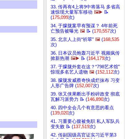
33. 传再有4上将9中将落马 多省高
速惊现大量军车移动
🖼️▶️
📝
(
175,099
次)
34. 于朦胧案早有预谋？ 4年前死
亡预告被曝光
🖼️
📝 (
170,557
次)
35. 北京人上街“祈翠”
🖼️
(
168,535
次)
36. 日本议员炮轰习近平 视频疯传
掀新热潮
🖼️▶️
📝 (
164,179
次)
37. 于朦胧外套在这？“798艺术馆”
惊现多名艺人遗物
🖼️
(
152,112
次)
38. 朦胧发威蔡奇快成烂抹布 习变
人形广告牌 (
152,007
次)
39. 张又侠果断出手粉碎政变 彻底
瓦解习派势力 📝 (
146,890
次)
40. 四中全会几个有意思的看点
(
139,020
次)
41. 习重要心腹被免职 私人军队兵
变失败 📝 (
137,519
次)
42. 传副国级高官证实习近平第3