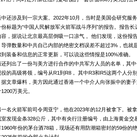
中还涉及到一宗大案。2022年10月，当时是美国会研究服
份标题为“中国人民解放军火箭军战斗序列”的报告。报告长达
内容，据说让北京最高层倒吸一口凉气 。他们发现，这份报
导弹数量和中共自己内部的绝密文档误差不超过3%，也就是
到装备和信息的正常更新，可以说这些情报是100%准确。

面还列出了一份与美方进行合作的中共军方人员的名单，其中
役的高级将领，编号从R1到R8， 其中R3和R5这两个人分
。据文章爆料，美方因此通过香港一个中介人向张振中的妻子
200万美元。

一名火箭军前司令周亚宁，他在2023年的12月被拿下。被
室发现金条328公斤，其中有央行注册编号，由上海黄金交
1960年份的茅台酒78箱，现场还有用防潮箱密封的59份的