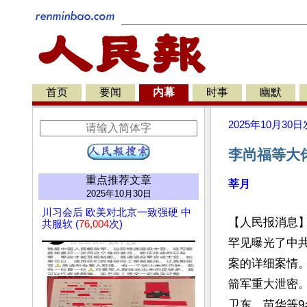
首页
要闻
内幕
时事
幽默
2025年10月30日
李尚福等大
重点推荐文章
莘月
2025年10月30日
川习会后 欧美对北京一致强硬 中
【人民报消息】
共服软 (
76,004
次)
罕见曝光了中
案的详细案情
箭军重大泄密
卫东、苗华等9