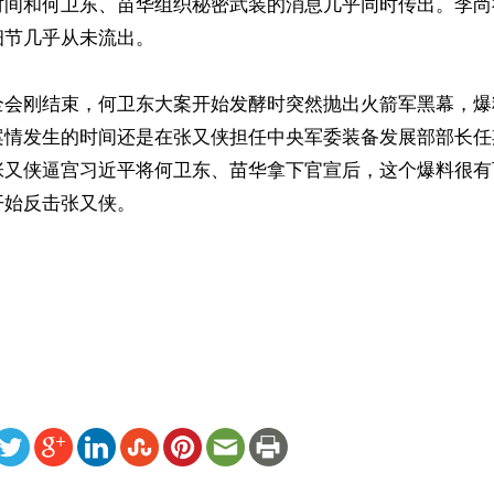
时间和何卫东、苗华组织秘密武装的消息几乎同时传出。李尚
节几乎从未流出。

全会刚结束，何卫东大案开始发酵时突然抛出火箭军黑幕，爆
案情发生的时间还是在张又侠担任中央军委装备发展部部长任
张又侠逼宫习近平将何卫东、苗华拿下官宣后，这个爆料很有
始反击张又侠。



ww.renminbao.com/rmb/articles/2025/10/31/92866.html