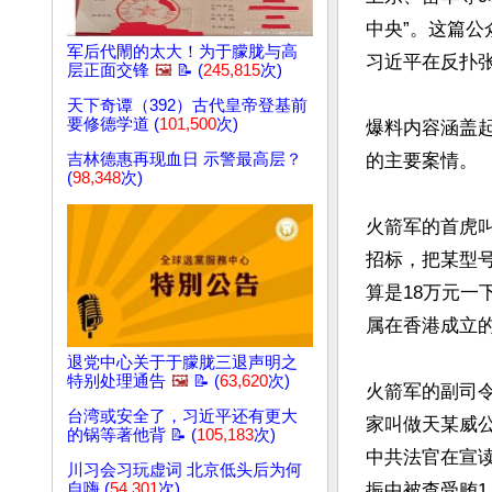
中央”。这篇
军后代閙的太大！为于朦胧与高
习近平在反扑张
层正面交锋
🖼️
📝 (
245,815
次)
天下奇谭（392）古代皇帝登基前
要修德学道 (
101,500
次)
爆料内容涵盖
吉林德惠再现血日 示警最高层？
的主要案情。

(
98,348
次)
火箭军的首虎
招标，把某型
算是18万元一
属在香港成立的
退党中心关于于朦胧三退声明之
特别处理通告
🖼️
📝 (
63,620
次)
火箭军的副司令
台湾或安全了，习近平还有更大
家叫做天某威公
的锅等著他背 📝 (
105,183
次)
中共法官在宣读
川习会习玩虚词 北京低头后为何
自嗨 (
54,301
次)
振中被查受贿1