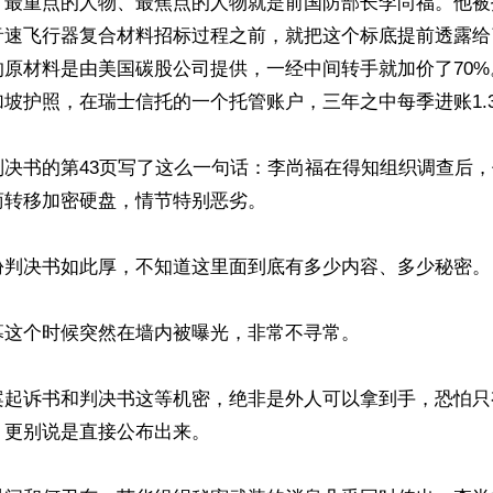
最重点的人物、最焦点的人物就是前国防部长李尚福。他被指
音速飞行器复合材料招标过程之前，就把这个标底提前透露给
的原材料是由美国碳股公司提供，一经中间转手就加价了70
坡护照，在瑞士信托的一个托管账户，三年之中每季进账1.3
判决书的第43页写了这么一句话：李尚福在得知组织调查后
转移加密硬盘，情节特别恶劣。

份判决书如此厚，不知道这里面到底有多少内容、多少秘密。

这个时候突然在墙内被曝光，非常不寻常。

案起诉书和判决书这等机密，绝非是外人可以拿到手，恐怕只
更别说是直接公布出来。
