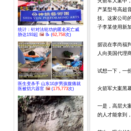
火箭军大案中，
产某型号高超
技。这家公司
子李某使用新加
统计：针对法轮功的匿名死亡威
胁达193起
🖼️
📝 (
62,758
次)
据说在李尚福
人向美国代理商
试想一下，一
医生变杀手 山东10岁男孩腹痛就
火箭军大案黑幕
医被切六器官
🖼️
(
175,773
次)
一是，高层大
的人才能拿到，