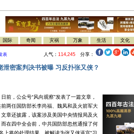
国际
奇闻
灾祸
万象
生活
文化
人气：
114,245
分享：
发表
佬泄密案判决书被曝 习反扑张又侠？
日前，公众号“风向观察”发表了一篇文章，
共前两任国防部长李尚福、魏凤和及火箭军大
。文章还披露，该案涉及美国中央情报局及火
。而在四中全会前，中共国防部忽然通报了何
名上将的处理结果，被解读为张又侠逼宫“习