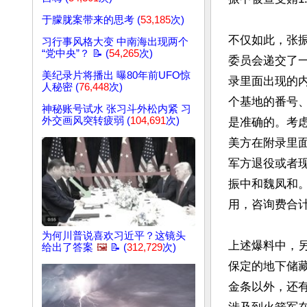
于朦胧案带来的思考 (
53,185
次)
不仅如此，张振
习行事风格大变 中南海出现两个
“党中央”？ 📝 (
54,265
次)
委员会递交了一
美纪录片将播出 曝80年前UFO惊
录里面出现的
人秘密 (
76,448
次)
个基地的番号、
神秘账号试水 张习斗外松内紧 习
外交画风突转疲弱 (
104,691
次)
是准确的。考虑
美方在附录里
军方退役或者现
振中和魏凤和
用，咨询费合计1
为何川普说喜欢习近平？这镜头
上述爆料中，另
给出了答案
🖼️
📝 (
312,729
次)
保定的地下储藏
金条以外，还有