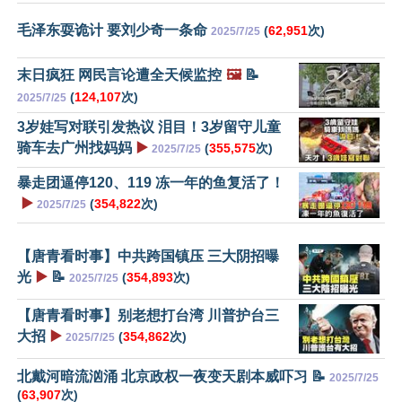
毛泽东耍诡计 要刘少奇一条命
(
62,951
次)
2025/7/25
末日疯狂 网民言论遭全天候监控
🖼️
📝
(
124,107
次)
2025/7/25
3岁娃写对联引发热议 泪目！3岁留守儿童
骑车去广州找妈妈
▶️
(
355,575
次)
2025/7/25
暴走团逼停120、119 冻一年的鱼复活了！
▶️
(
354,822
次)
2025/7/25
【唐青看时事】中共跨国镇压 三大阴招曝
光
▶️
📝
(
354,893
次)
2025/7/25
【唐青看时事】别老想打台湾 川普护台三
大招
▶️
(
354,862
次)
2025/7/25
北戴河暗流汹涌 北京政权一夜变天剧本威吓习 📝
2025/7/25
(
63,907
次)