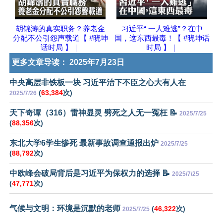
胡锦涛的真实职务？养老金
习近平“ 一人难逃”？在中
分配不公引怨声载道【 #晓坤
国，这东西最毒！【 #晓坤话
话时局 】｜
时局 】｜
更多文章导读：
2025年7月23日
中央高层非铁板一块 习近平治下不臣之心大有人在
(
63,384
次)
2025/7/26
天下奇谭（316）雷神显灵 劈死之人无一冤枉 📝
2025/7/25
(
88,356
次)
东北大学6学生惨死 最新事故调查通报出炉
2025/7/25
(
88,792
次)
中欧峰会破局背后是习近平为保权力的选择 📝
2025/7/25
(
47,771
次)
气候与文明：环境是沉默的老师
(
46,322
次)
2025/7/25