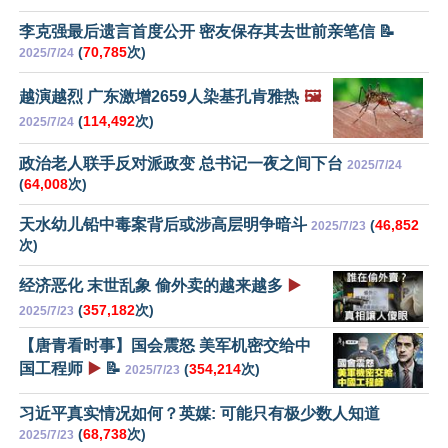
李克强最后遗言首度公开 密友保存其去世前亲笔信 📝
(
70,785
次)
2025/7/24
越演越烈 广东激增2659人染基孔肯雅热
🖼️
(
114,492
次)
2025/7/24
政治老人联手反对派政变 总书记一夜之间下台
2025/7/24
(
64,008
次)
天水幼儿铅中毒案背后或涉高层明争暗斗
(
46,852
2025/7/23
次)
经济恶化 末世乱象 偷外卖的越来越多
▶️
(
357,182
次)
2025/7/23
【唐青看时事】国会震怒 美军机密交给中
国工程师
▶️
📝
(
354,214
次)
2025/7/23
习近平真实情况如何？英媒: 可能只有极少数人知道
(
68,738
次)
2025/7/23