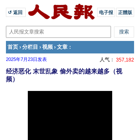
↺ 返回 
电子报
正體版
首页
分栏目
视频
文章
›
›
›
：
2025年7月23日
发表
人气：
357,182
经济恶化 末世乱象 偷外卖的越来越多（视
频）