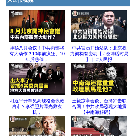
人民报视频:
神秘八月会议！中共内部将
中共官员开始站队；北京权
有大动作？10年前疯狂、10
力架构有变动【 #晓坤话时局
年后悲催，
】｜ #人民报
习近平开罕见高规格会议救
王毅凉亭会谈、台湾冲击联
房市？李强照片曝光藏玄
合国！中共政局恐现大地震
机，
【中南海解码】｜