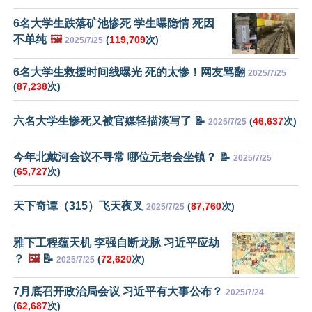
6名大学生跌落矿池惨死 学生曝隐情 死因
不单纯
🖼️
(
119,709
次)
2025/7/25
6名大学生救援时间线曝光 死的太惨！网友骂翻
2025/7/25
(
87,238
次)
六名大学生惨死又被官媒轻描淡写了 📝
(
46,637
次)
2025/7/25
今年北戴河会议不寻常 哪位元老会坐镇？ 📝
2025/7/25
(
65,727
次)
天下奇谭（315）飞天夜叉
(
87,760
次)
2025/7/25
雅下工程蕴天机 李强自断龙脉 习近平应劫
？
🖼️
📝
(
72,620
次)
2025/7/25
7月底召开政治局会议 习近平有大事公布？
2025/7/24
(
62,687
次)