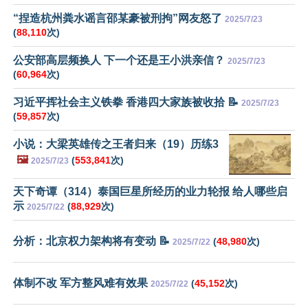
“捏造杭州粪水谣言邵某豪被刑拘”网友怒了
2025/7/23
(
88,110
次)
公安部高层频换人 下一个还是王小洪亲信？
2025/7/23
(
60,964
次)
习近平挥社会主义铁拳 香港四大家族被收拾 📝
2025/7/23
(
59,857
次)
小说：大梁英雄传之王者归来（19）历练3
🖼️
(
553,841
次)
2025/7/23
天下奇谭（314）泰国巨星所经历的业力轮报 给人哪些启
示
(
88,929
次)
2025/7/22
分析：北京权力架构将有变动 📝
(
48,980
次)
2025/7/22
体制不改 军方整风难有效果
(
45,152
次)
2025/7/22