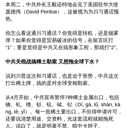
本周二，中共外长王毅还特地会见了美国驻华大使
庞德伟（David Perdue），这被视为为川习通话预
热。

你怎么看这通川习通话？你觉得是转机，还是烟雾
弹？如果你觉得是贸易破冰的信号，在留言区打
“1”；要是觉得是中共又在搞形象工程，那就打“2”。

中共关税战搞稀土勒索 又想拖全球下水？
说到川普这次和习通话，也是迫于形势，中共这次
打出稀土牌，搞的是对全球变相勒索。

从4月开始，中共宣布暂停7种稀土金属出口，包括
镝、钆、镥、钐、钪、铽、钇（Dí, gá, lǔ, shàn, kà
ng, tè, yǐ）。每一批稀土要出口，不但得申请许可，
还要说清楚用途、交资料，光这套流程就能拖死
人。说白了，就是明著不禁、暗中卡脖子。
