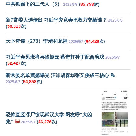
中共铁蹄下的三代人（5）
(
85,753
次)
2025/6/8
新7常委人选传出 习近平究竟会把权力交给谁？
2025/6/8
(
58,313
次)
天下奇谭（278）李靖和龙神
(
84,428
次)
2025/6/7
习近平会见班禅再陷疑云 蔡奇打补丁配合演戏
2025/6/7
(
52,427
次)
新常委名单震撼曝光 汪洋胡春华张又侠成三核心 📝
(
54,858
次)
2025/6/7
恐怖直竖浮尸惊现武汉大学 网友呼“大凶
兆”
🖼️
(
43,276
次)
2025/6/7