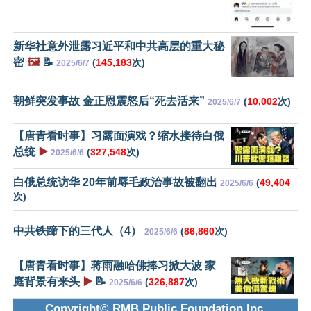
新华社意外泄露习近平和中共高层的重大秘
密
🖼️
📝
(
145,183
次)
2025/6/7
朝鲜突发事故 金正恩震怒后“死去活来”
(
10,002
次)
2025/6/7
【唐青看时事】习露面演戏？缩水接待白俄
总统
▶️
(
327,548
次)
2025/6/6
白俄总统访华 20年前辱毛政治事故被翻出
(
49,404
2025/6/6
次)
中共铁蹄下的三代人（4）
(
86,860
次)
2025/6/6
【唐青看时事】蒋雨融哈佛捧习掀大波 家
庭背景有来头
▶️
📝
(
326,887
次)
2025/6/6
Copyright© RMB Public Foundation Inc.