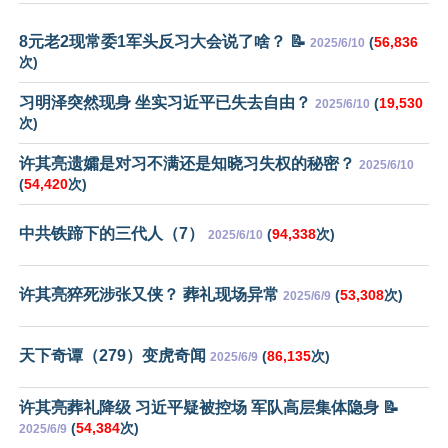
8元老2现常委1军头反习大会说了啥？ 📝
(
56,836
2025/6/10
次)
习明泽突然现身 坐实习近平已失去自由？
(
19,530
2025/6/10
次)
许其亮遗孀是对习不满还是知晓习失权的秘密？
2025/6/10
(
54,420
次)
中共铁蹄下的三代人（7）
(
94,338
次)
2025/6/10
许其亮猝死涉张又侠？ 葬礼现场异常
(
53,308
次)
2025/6/9
天下奇谭（279）变虎奇闻
(
86,135
次)
2025/6/9
许其亮葬礼降级 习近平疑被控场 军队高层集体隐身 📝
(
54,384
次)
2025/6/9