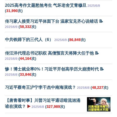
2025高考作文题愁煞考生 气坏老舍艾青穆旦
2025/6/9
(
31,990
次)
传习家人接受习近平体面下台 温家宝见齐心说错话 📝
(
58,332
次)
2025/6/9
中共铁蹄下的三代人（6）
(
86,849
次)
2025/6/9
传汪洋代理总书记职权 高僧预言天将降大任于他 📝
(
44,164
次)
2025/6/9
惨！博士就业率0%！习近平开创高学历大崩溃时代 📝
(
33,846
次)
2025/6/8
习近平蔡奇王沪宁李干杰中南海演戏？
(
48,227
次)
2025/6/8
【唐青看时事】川普习近平通话暗流汹涌
谁在演戏？
▶️
(
327,989
次)
2025/6/8