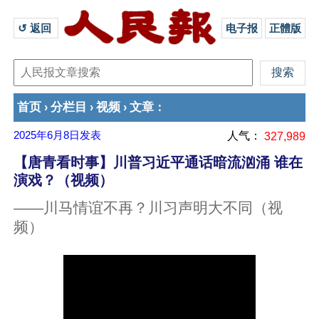
↺ 返回 
电子报
正體版
首页
分栏目
视频
文章
›
›
›
：
2025年6月8日
发表
人气：
327,989
【唐青看时事】川普习近平通话暗流汹涌 谁在
演戏？（视频）
——川马情谊不再？川习声明大不同（视
频）