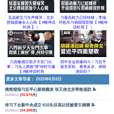
见温家宝习失声痛哭；北京
习最高权力已经转移；李瑞
捞钱措施令人心惊【 #晓坤话
环怒斥习祸国现世报【 #晓坤
时局 】｜
话时局 】｜
六四敏感日前夕天安门出
四中全会前爆内斗！习近平
事；习头上两枚“弹”何时引爆
疑失军权、蔡奇反水、胡锦
【 #晓坤话时局
涛回归？
更多文章导读：
2025年6月8日
俄简报指习近平心脏病频发 张又侠北京带枪巡防 📝
(
55,879
次)
2025/6/11
传习下台新中央成立 610头目高以忱被查引揣测 📝
(
34,389
次)
2025/6/11