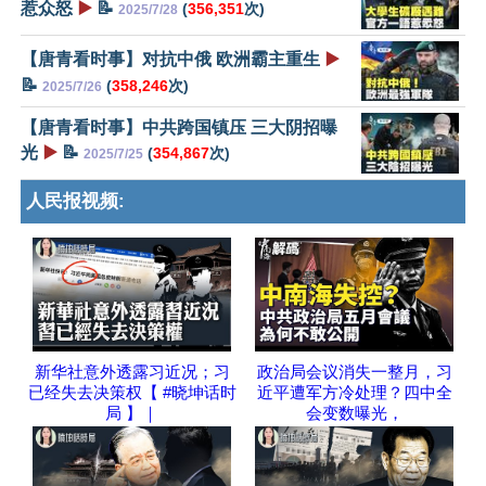
惹众怒
▶️
📝
(
356,351
次)
2025/7/28
【唐青看时事】对抗中俄 欧洲霸主重生
▶️
📝
(
358,246
次)
2025/7/26
【唐青看时事】中共跨国镇压 三大阴招曝
光
▶️
📝
(
354,867
次)
2025/7/25
人民报视频:
新华社意外透露习近况；习
政治局会议消失一整月，习
已经失去决策权【 #晓坤话时
近平遭军方冷处理？四中全
局 】｜
会变数曝光，