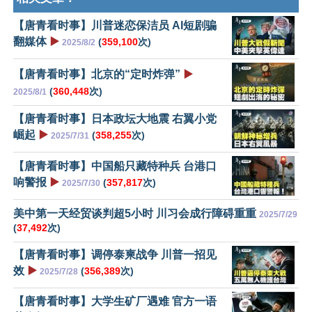
【唐青看时事】川普迷恋保洁员 AI短剧骗
翻媒体
▶️
(
359,100
次)
2025/8/2
【唐青看时事】北京的“定时炸弹”
▶️
(
360,448
次)
2025/8/1
【唐青看时事】日本政坛大地震 右翼小党
崛起
▶️
(
358,255
次)
2025/7/31
【唐青看时事】中国船只藏特种兵 台港口
响警报
▶️
(
357,817
次)
2025/7/30
美中第一天经贸谈判超5小时 川习会成行障碍重重
2025/7/29
(
37,492
次)
【唐青看时事】调停泰柬战争 川普一招见
效
▶️
(
356,389
次)
2025/7/28
【唐青看时事】大学生矿厂遇难 官方一语