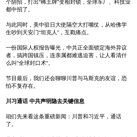
个阴招，打出“稀土牌”变相封锁，全球车厂、科技业
都中招了。

与此同时，美中驻日大使隔空大打嘴仗，从哈佛学
生吵到天安门“坦克人”，互戳痛点。

一份国际人权报告曝光，中共正全面锁定海外异议
者，搞跨国镇压，连亲属都难逃迫害，让人看清什
么叫“全球封口术”。

节目最后，我们还会聊聊川普与马斯克的友谊，恐
怕不复存在。

川习通话 中共声明隐去关键信息
咱们先来看这条重磅新闻：川普和习近平，通话
了。
