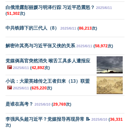
白俄泄露彭丽媛习明泽行踪 习近平恐震怒？
2025/6/11
(
51,302
次)
中共铁蹄下的三代人（8）
(
86,213
次)
2025/6/11
解密许其亮与习近平张又侠的关系
(
58,972
次)
2025/6/11
党媒俩高官突然消失 喉舌工具多人遭报应
🖼️
(
42,892
次)
2025/6/11
小说：大梁英雄传之王者归来（13）联盟
🖼️
(
625,220
次)
2025/6/11
是谁在高考？
(
29,769
次)
2025/6/10
李强风头超习近平？党媒报导再现异常 📝
(
36,331
2025/6/10
次)