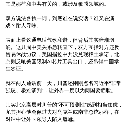
其是那些和中共有关的，或涉及敏感领域的。

双方说法各执一词，到底谁在说实话？谁又在演
戏？耐人寻味。

表面上看这通电话气氛和谐，但背后其实暗潮汹
涌。这几周中美关系急转直下，双方互指对方违反
贸易休战协议，美国指控中共没兑现稀土承诺，北
京则反呛美国限制AI芯片工具出口，还吊销中国学
生签证。

就在两人通话前一天，川普还刚刚点名习近平“非常
强硬、极难谈判”，让外界一度以为两国要翻脸。

其实北京高层对川普的“不可预测性”感到相当焦虑，
尤其担心他会像过去对乌克兰或南非总统那样，在
对话中让外国领导人陷入尴尬。
