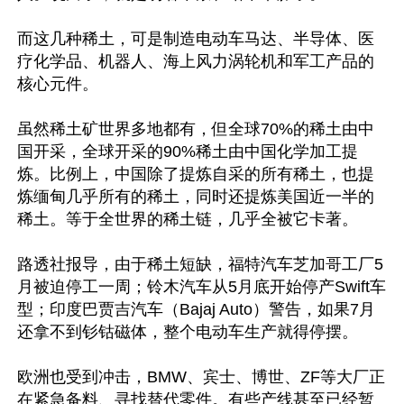
而这几种稀土，可是制造电动车马达、半导体、医
疗化学品、机器人、海上风力涡轮机和军工产品的
核心元件。

虽然稀土矿世界多地都有，但全球70%的稀土由中
国开采，全球开采的90%稀土由中国化学加工提
炼。比例上，中国除了提炼自采的所有稀土，也提
炼缅甸几乎所有的稀土，同时还提炼美国近一半的
稀土。等于全世界的稀土链，几乎全被它卡著。

路透社报导，由于稀土短缺，福特汽车芝加哥工厂5
月被迫停工一周；铃木汽车从5月底开始停产Swift车
型；印度巴贾吉汽车（Bajaj Auto）警告，如果7月
还拿不到钐钴磁体，整个电动车生产就得停摆。

欧洲也受到冲击，BMW、宾士、博世、ZF等大厂正
在紧急备料、寻找替代零件。有些产线甚至已经暂