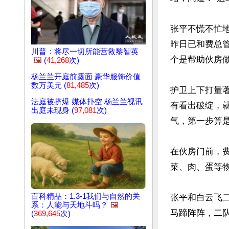
张平不慌不忙
昨日已和费总
川普：将尽一切所能营救黎智英
个是帮助伙房做
🖼️
(
41,268
次)
杨兰兰开庭前露面 豪华服饰价值
数万美元 (
81,485
次)
护卫上下打量
法庭被挤爆 媒体扑空 杨兰兰视讯
有看出破绽，
出庭未现身 (
97,081
次)
气，第一步算是
在伙房门前，
菜、肉、蛋等
百科精品：1.3-1我们与自然的关
张平和白云飞
系：人能与天地斗吗？
🖼️
马蹄阵阵，二队
(
369,645
次)