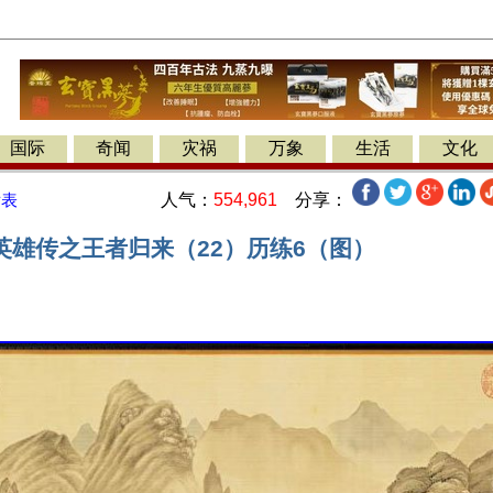
国际
奇闻
灾祸
万象
生活
文化
人气：
554,961
分享：
发表
英雄传之王者归来（22）历练6（图）