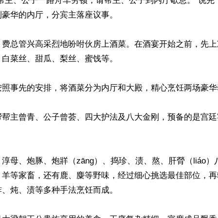
“帮主、公子一路舟车劳顿，请帮主、公子到内厅歇息。”说完
豪华的内厅，分宾主落座议事。

，费总管兴高采烈地吩咐伙房上酒菜。在酒宴开始之前，先上
白菜丝、甜瓜、梨丝、蜜饯等。

按照事先的安排，将酒菜分为内厅和大殿，精心烹饪两场豪华奢
帮帮主曾青、公子曾荟、四大护法及八大金刚，预备的是宫廷
淳母、炮豚、炮牂（zāng）、捣珍、渍、熬、肝膋（liáo
、羊等家畜，还有鹿、麋等野味，经过细心挑选最佳部位，再
、炖、渍等多种手法烹饪而成。
