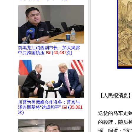
前黑龙江鸡西副市长：加大揭露
中共跨国镇压
🖼️
(
40,487
次)
【人民报消息
川普为美俄峰会作准备：普京与
泽连斯基将“达成和平”
🖼️
(
39,861
次)
送货的马车走
的腰牌，随后
瑶，问道：“这