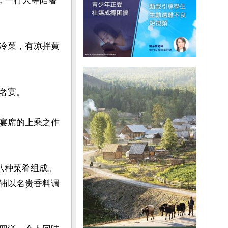
，一行人等陪著
冷菜，有凉拌黄
宴。

宴席的上乘之作
）八种菜肴组成。
辅以名贵香料调