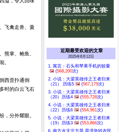
四溢，令人回味
、飞禽走兽、羹
近期最受欢迎的文章
、熊掌、鲍鱼、
2025年8月12日
。

1. 寓言：石头和苹果手机的较量
🖼️
(
568,200
次)
2. 小说：大梁英雄传之王者归来
倒西歪扑通倒
（21） 历练5
🖼️
(
567,179
次)
多时的白云飞右
3. 小说：大梁英雄传之王者归来
（20）历练4
🖼️
(
555,728
次)
4. 小说：大梁英雄传之王者归来
（22）历练6
🖼️
(
554,961
次)
纷，分外耀眼。

5. 小说：大梁英雄传之王者归来
（19）历练3
🖼️
(
553,866
次)
6. 南方水灾北方旱 旱涝急转农民