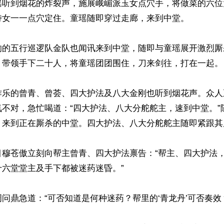
瑶听到烟花的炸裂声，施展峨嵋派玉女点穴手，将做菜的六位
侍女一一点穴定住。童瑶随即穿过走廊，来到中堂。

响的五行巡逻队金队也闻讯来到中堂，随即与童瑶展开激烈厮
，带领手下二十人，将童瑶团团围住，刀来剑往，打在一起。

作乐的曾青、曾荟、四大护法及八大金刚也听到烟花声。众人
氛不对，急忙喝道：“四大护法、八大分舵舵主，速到中堂。”
，来到正在厮杀的中堂。四大护法、八大分舵舵主随即紧跟其后
目穆苍傲立刻向帮主曾青、四大护法禀告：“帮主、四大护法
六堂堂主及手下都被迷药迷昏。”

问鼎急道：“可否知道是何种迷药？帮里的‘青龙丹’可否奏效？