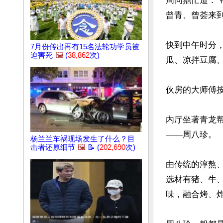
周问鼎忙道：
曾青、曾荟来到
快到中午时分
7月份传出再有15名法轮功学员被
迫害死
🖼️
(
38,862
次)
瓜、凉拌豆腐、
伙房的大师傅
内厅坐著青龙
——周八珍。

杨兰兰车祸现场发生了什么？目
击者还原细节
🖼️
📝 (
202,690
次)
由传统的淳熬、
选材有猪、牛
味，融合烤、炸