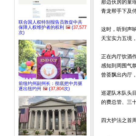
那边伙房的童
青龙帮手下及
联合国人权特别报告员敦促中共
保障人权维护者的权利
🖼️
(
37,577
这时，听到声
次)
天宝实力五境
正在内厅饮酒
感知到周围气
曾荟飘出内厅
前纽约州副州长：彻底把中共驱
逐出纽约州
🖼️
(
37,804
次)
巡逻队木队头
的费总管、三十
四大护法之首周