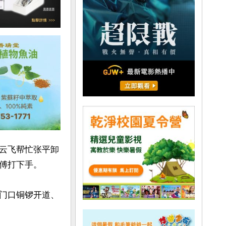
云飞帮忙张平卸
傅打下手。

门口铜锣开道、