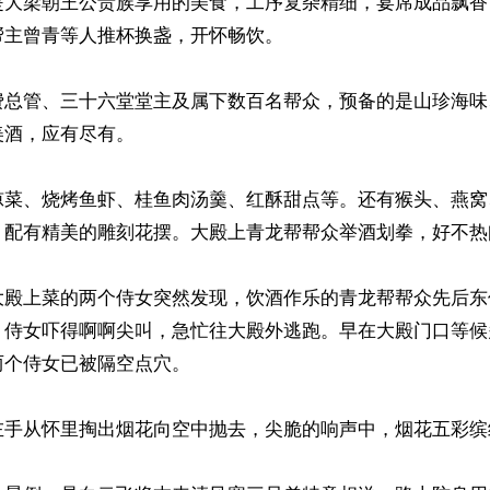
是大梁朝王公贵族享用的美食，工序复杂精细，宴席成品飘香
主曾青等人推杯换盏，开怀畅饮。

费总管、三十六堂堂主及属下数百名帮众，预备的是山珍海味
酒，应有尽有。

凉菜、烧烤鱼虾、桂鱼肉汤羹、红酥甜点等。还有猴头、燕窝
，配有精美的雕刻花摆。大殿上青龙帮帮众举酒划拳，好不热闹
大殿上菜的两个侍女突然发现，饮酒作乐的青龙帮帮众先后东
。侍女吓得啊啊尖叫，急忙往大殿外逃跑。早在大殿门口等候
个侍女已被隔空点穴。

左手从怀里掏出烟花向空中抛去，尖脆的响声中，烟花五彩缤