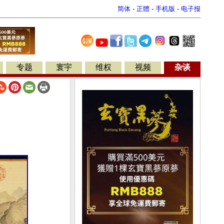
简体
-
正體
-
手机版
-
电子报
专题
寰宇
维权
视频
杂谈