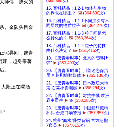
(
365,385
次)
大师傅、烧火的
15. 百科精品：1.2-1 物体与生物
的界限在哪里？
🖼️
(
364,630
次)
16. 百科精品：1.1-1不同层次有不
同层次的物质粒子
🖼️
(
364,276
次)
杀。金队头目金
17. 百科精品：1.1-3 粒子间是怎
么转化的？
🖼️
(
363,364
次)
18. 百科精品：1.1-2 粒子的特性
由什么决定？
🖼️
(
361,415
次)
正诧异间，曾青
19. 【唐青看时事】北京的“定时炸
随即，起身带著
弹”
▶️
(
360,490
次)
。

20. 【唐青看时事】川普迷恋保洁
员 AI短剧骗翻媒体
▶️
(
359,136
次)
21. 【唐青看时事】日本政坛大地
，大殿正在喝酒
震 右翼小党崛起
▶️
(
358,294
次)
22. 【唐青看时事】对抗中俄 欧洲
霸主重生
▶️
📝 (
358,285
次)
23. 【唐青看时事】中国船只藏特
”

种兵 台港口响警报
▶️
(
357,857
次)
24. 杭州“粪水”藻类背锅 官方急撤
7官员
▶️
(
357,615
次)