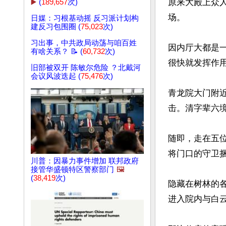
原来大殿上众
▶️
(
189,657
次)
场。

日媒：习根基动摇 反习派计划构
建反习包围圈 (
75,023
次)
习出事，中共政局动荡与咱百姓
因内厅大都是
有啥关系？ 📝 (
60,732
次)
很快就发挥作用
旧部被双开 陈敏尔危险 ？北戴河
会议风波迭起 (
75,476
次)
青龙院大门附
击。清字辈六
随即，走在五
将门口的守卫捆
川普：因暴力事件增加 联邦政府
接管华盛顿特区警察部门
🖼️
(
38,419
次)
隐藏在树林的
进入院内与白云