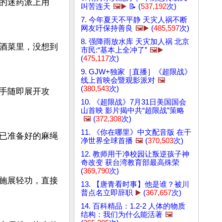
的迷药派上用
叫苦连天
🖼️▶️
📝 (
537,192
次)
7. 今年夏天不平静 天灾人祸不断
网友吁保持善良
🖼️▶️
(
485,597
次)
8. 强降雨放水库 天灾加人祸 北京
酒菜里，没想到
市民:“基本上全冲了”
🖼️▶️
(
475,117
次)
9. GJW+独家［直播］《超限战》
线上首映会暨观影派对
🖼️
(
380,543
次)
手随即展开攻
10. 《超限战》7月31日美国国会
山首映 影片揭中共“超限战”策略
🖼️
(
372,308
次)
11. 《你在哪里》中文配音版 在干
已准备好的麻绳
净世界全球首播
🖼️
(
370,503
次)
12. 教师用干净校园让叛逆孩子神
奇改变 获台湾教育部最高殊荣
(
369,790
次)
施展轻功，直接
13. 【唐青看时事】他是谁？被川
普点名立即辞职
▶️
(
367,657
次)
14. 百科精品：1.2-2 人体的物质
结构：我们为什么能活著
🖼️