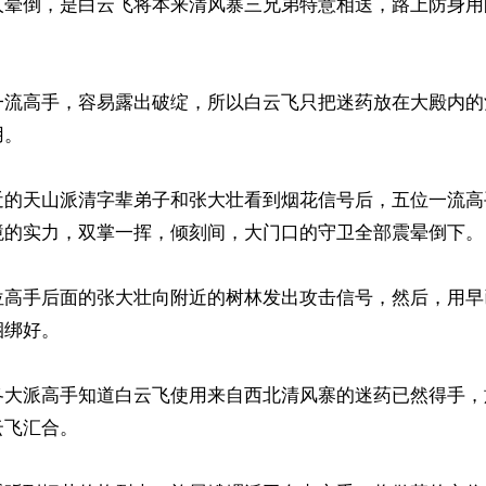
人晕倒，是白云飞将本来清风寨三兄弟特意相送，路上防身用
一流高手，容易露出破绽，所以白云飞只把迷药放在大殿内的
。

近的天山派清字辈弟子和张大壮看到烟花信号后，五位一流高
境的实力，双掌一挥，倾刻间，大门口的守卫全部震晕倒下。

位高手后面的张大壮向附近的树林发出攻击信号，然后，用早
绑好。

各大派高手知道白云飞使用来自西北清风寨的迷药已然得手，
飞汇合。
