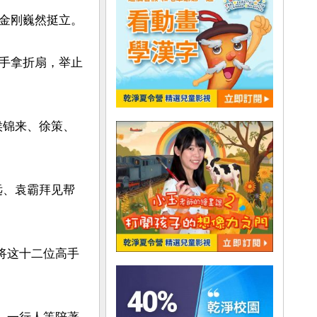
金刚巍然挺立。

手拿折扇，举止
侯锦来、徐策、
远、袁霸拜见帮
将这十二位高手