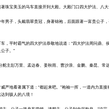
镶著珠宝美玉的马车直接开到大殿。大殿门口四大护法、八大
中年男子，头戴翡翠贵冠，身著锦袍，后面跟著一富贵公子，
下车，平时霸气的四大护法恭敬地说道：“四大护法周问鼎、
公子。”

“分舵主彭万里、孟达春、姜秋雨、曹沙浪、金鹏、秦昆、常
青威严地看著属下道：“都起来吧。”袍袖一挥，一道内力直接
达到骇人的八境！
