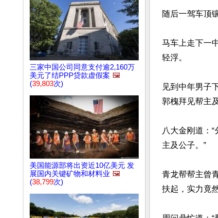
随后一驾车顶
马车上走下一
轻浮。

三家中国公司同意支付逾2,160万
美元了结PPP贷款虚假案
🖼️
(
39,803
次)
见到中年男子
郭槐拜见帮主及
八大金刚道：
主及公子。”

美国能源部将出资近10亿美元 发
青龙帮帮主曾
展国内关键矿物和材料业
🖼️
(
38,799
次)
扶起，实力竟然