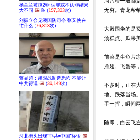
周八珍一般都
杨兰兰被控2罪 认罪或不认罪结果
无穷。青龙帮帮
大不同
🖼️
📝 (
197,303
次)
刘振立会见澳国防司令 张又侠在
忙什么 (
76,813
次)
大殿围坐的是
汤糕点、瓜果美
前菜是生鱼片
雁翅、飞蟹等
蒋品超：超限战制造恐怖 不能让
中共得逞
🖼️
(
39,149
次)
不多时，正在
地、跌落当场
手一挥，瞬间两
随即，白云飞
河北街头出现“中共≠中国”标语
🖼️