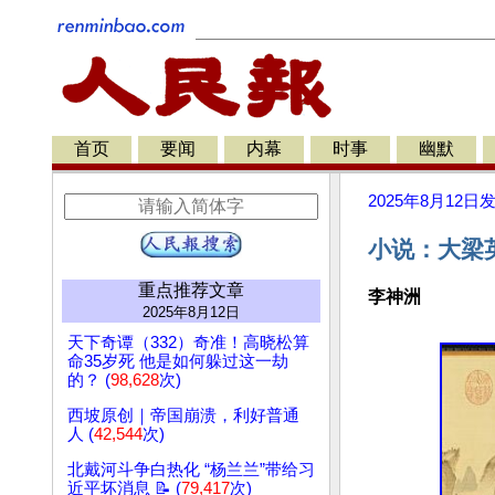
首页
要闻
内幕
时事
幽默
2025年8月12日
小说：大梁
重点推荐文章
李神洲
2025年8月12日
天下奇谭（332）奇准！高晓松算
命35岁死 他是如何躲过这一劫
的？ (
98,628
次)
西坡原创｜帝国崩溃，利好普通
人 (
42,544
次)
北戴河斗争白热化 “杨兰兰”带给习
近平坏消息 📝 (
79,417
次)