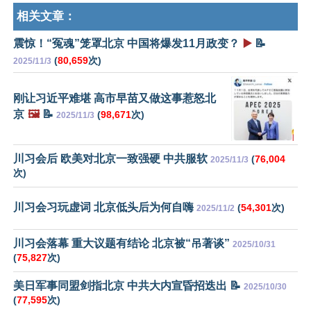
相关文章：
震惊！“冤魂”笼罩北京 中国将爆发11月政变？
▶️
📝
(
80,659
次)
2025/11/3
刚让习近平难堪 高市早苗又做这事惹怒北
京
🖼️
📝
(
98,671
次)
2025/11/3
川习会后 欧美对北京一致强硬 中共服软
(
76,004
2025/11/3
次)
川习会习玩虚词 北京低头后为何自嗨
(
54,301
次)
2025/11/2
川习会落幕 重大议题有结论 北京被“吊著谈”
2025/10/31
(
75,827
次)
美日军事同盟剑指北京 中共大内宣昏招迭出 📝
2025/10/30
(
77,595
次)