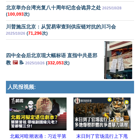
北京举办台湾光复八十周年纪念会诡异之处
2025/10/28
(
100,093
次)
川普施压北京：从贸易审查到供应链对抗的川习会
(
71,296
次)
2025/10/26
四中全会后北京现大幅标语 直指中共是邪
教
🖼️
📝
(
332,053
次)
2025/10/26
人民报视频:
北戴河暗潮汹涌：习近平第
末日到了官场流行上下甩