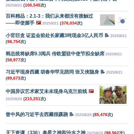
(
100,545
次)
2025/8/21
百科精品：2.1-3：我们从来都没有接触过
——即使握手
🖼️
(
376,034
次)
2025/8/21
小官巨贪 证监会前处长家藏3吨现金3亿人民币 📝
2025/8/21
(
98,754
次)
韩总统将缺席9.3阅兵 传欧盟驻中使节拟全缺席
2025/8/21
(
58,977
次)
习近平现身西藏 胡春华罕见陪同 张又侠隐身 📝
2025/8/21
(
89,673
次)
中国异议艺术家艾未未现身乌克兰前线
🖼️
(
215,251
次)
2025/8/20
曾中风的习近平去西藏很蹊跷 📝
(
85,476
次)
2025/8/20
天下奇谭（336）参星之神和汾水之神
(
98,562
次)
2025/8/20