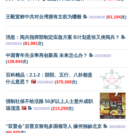
王毅宣称中共对台湾拥有主权为哪般 📝
(
61,104
次)
2025/8/20
消息：阅兵指挥部制定应急方案 B计划是张又侠阅兵？ 📝
(
81,981
次)
2025/8/20
中国青年失业率再创新高 未来怎么办？ 📝
2025/8/20
(
139,844
次)
百科精品：2.1-2：阴阳、五行、八卦都是
什么意思？
🖼️
(
375,309
次)
2025/8/20
强制社保不给活路 50岁以上人士意外成职
场顶流
🖼️
📝
(
213,258
次)
2025/8/20
“双普会”后普京致电多国领导人 缘何独缺北京 📝
2025/8/20
(
60,875
次)