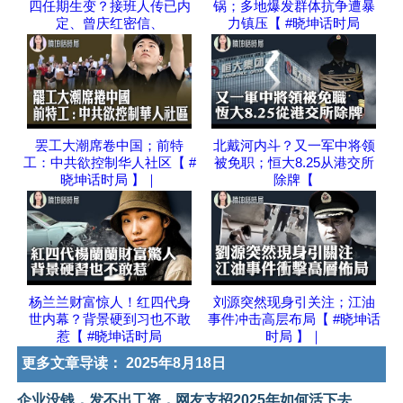
四任期生变？接班人传已内
锅；多地爆发群体抗争遭暴
定、曾庆红密信、
力镇压【 #晓坤话时局
罢工大潮席卷中国；前特
北戴河内斗？又一军中将领
工：中共欲控制华人社区【 #
被免职；恒大8.25从港交所
晓坤话时局 】｜
除牌【
杨兰兰财富惊人！红四代身
刘源突然现身引关注；江油
世内幕？背景硬到习也不敢
事件冲击高层布局【 #晓坤话
惹【 #晓坤话时局
时局 】｜
更多文章导读：
2025年8月18日
企业没钱，发不出工资，网友支招2025年如何活下去