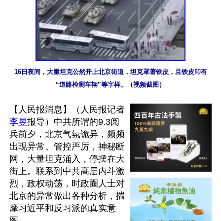
16日夜间，大量坦克公然开上北京街道，坦克罩著铁皮，且铁皮印有
“道路检测车辆”等字样。（视频截图）
【人民报消息】（人民报记者
李昱
报导）中共所谓的9.3阅
兵前夕，北京气氛诡异，频频
出现异常。管控严厉，神秘断
网，大量坦克涌入，停摆在大
街上。联系到中共高层内斗激
烈，政权动荡，时政圈人士对
北京的异常做出各种分析，揣
摩习近平和反习派的真实意
图。
