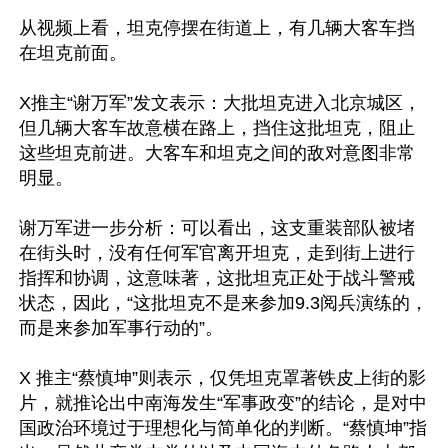
从视频上看，坦克停摆在街道上，有几辆大客车挡
在坦克前面。

X推主“谢万军”发文表示：大批坦克进入北京城区，
但几辆大客车故意横在路上，挡住这批坦克，阻止
这些坦克前进。大客车和坦克之间的敌对意图非常
明显。

谢万军进一步分析：可以看出，这支重装部队被堵
在街头时，没有任何军官离开坦克，走到街上进行
指挥和协调，这意味著，这批坦克正处于战斗警戒
状态，因此，“这批坦克不是来参加9.3阅兵演练的，
而是来参加军事行动的”。

X 推主“蔡慎坤”则表示，仅凭坦克罩著铁皮上街的影
片，就推论出中南海发生“军事政变”的结论，是对中
国政治环境过于理想化与简单化的判断。“蔡慎坤”指