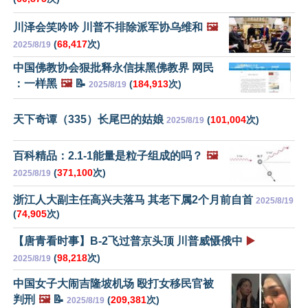
川泽会笑吟吟 川普不排除派军协乌维和
🖼️
(
68,417
次)
2025/8/19
中国佛教协会狠批释永信抹黑佛教界 网民
：一样黑
🖼️
📝
(
184,913
次)
2025/8/19
天下奇谭（335）长尾巴的姑娘
(
101,004
次)
2025/8/19
百科精品：2.1-1能量是粒子组成的吗？
🖼️
(
371,100
次)
2025/8/19
浙江人大副主任高兴夫落马 其老下属2个月前自首
2025/8/19
(
74,905
次)
【唐青看时事】B-2飞过普京头顶 川普威慑俄中
▶️
(
98,218
次)
2025/8/19
中国女子大闹吉隆坡机场 殴打女移民官被
判刑
🖼️
📝
(
209,381
次)
2025/8/19