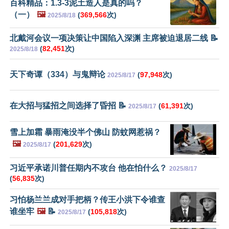
百科精品：1.3-3泥土造人是真的吗？
（一）
🖼️
(
369,566
次)
2025/8/18
北戴河会议一项决策让中国陷入深渊 主席被迫退居二线 📝
(
82,451
次)
2025/8/18
天下奇谭（334）与鬼辩论
(
97,948
次)
2025/8/17
在大招与猛招之间选择了昏招 📝
(
61,391
次)
2025/8/17
雪上加霜 暴雨淹没半个佛山 防蚊网惹祸？
🖼️
(
201,629
次)
2025/8/17
习近平承诺川普任期内不攻台 他在怕什么？
2025/8/17
(
56,835
次)
习怕杨兰兰成对手把柄？传王小洪下令谁查
谁坐牢
🖼️
📝
(
105,818
次)
2025/8/17