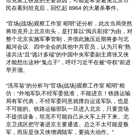
坦克装上铁皮的主要原因，可能是希望避免北京市
民在看到坦克后，回忆起 8964 的大屠杀事件。

“官场(战场)观察工作室 昭明”还分析，此次当局突然
将坦克开上北京街头，是打算以“阅兵彩排”为由，对
整个北京实施军事管制，并借此施压近期将参与北
戴河会议、四中全会的其他中共官员，认为只有“熟
读兵法”且“诡计多端”的中国中央军委副主席张又侠
才能想出这种“鬼点子”，呼吁习近平在被“夺权”前进
早开溜。

“洗耳翁”的分析与“官场(战场)观察工作室 昭明”相
仿：“外地军队不经军委批准，不能进京！铁路运输
局有军代表，不经军委同意就擅自运送军队，也是
不可能的。铁路运输部队一旦进入北京，只要货场
不提供设备，坦克不可能自己从火车上开下来。北
京卫戍区把守著进京主要通道。总之不太可能是叛
军，而应是张又侠增调陆军，要搞大动作。”
