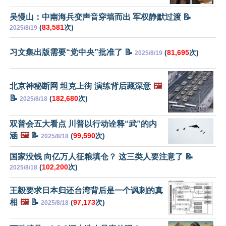
吴慢山：中南海兵变声音穿墙而出 军权静默过渡 📝
(
83,581
次)
2025/8/19
习文集出版需要“党中央”批准了 📝
(
81,695
次)
2025/8/19
北京神秘断网 坦克上街 演练背后藏深意
🖼️
📝
(
182,680
次)
2025/8/18
双普会五大看点 川普以行动诠释“武”的内
涵
🖼️
📝
(
99,590
次)
2025/8/18
国家没钱 向亿万人征粮填仓？ 这三类人要注意了 📝
(
102,200
次)
2025/8/18
王毅要求日本归还台湾背后是一个讽刺的真
相
🖼️
📝
(
97,173
次)
2025/8/18