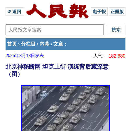
↺ 返回 
电子报
正體版
首页
分栏目
内幕
文章
›
›
›
：
2025年8月18日
发表
人气：
182,680
北京神秘断网 坦克上街 演练背后藏深意
（图）