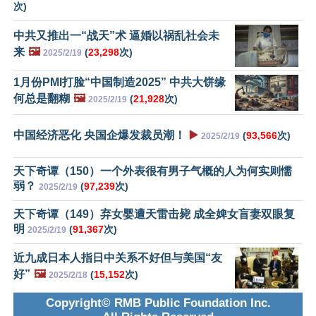
次)
中共又推出一“战天”术 逼婚以祸乱社会未
来
🖼️
(
23,298
次)
2025/2/19
1月份PMI打脸“中国制造2025” 中共大饼缘
何总是翻糊
🖼️
(
21,928
次)
2025/2/19
中国经济恶化 央国企爆发裁员潮！
▶️
(
93,566
次)
2025/2/19
天下奇谭（150）一个外表很有男子气概的人为何实则懦
弱？
(
97,239
次)
2025/2/19
天下奇谭（149）弃女婴遭天雷击毙 成全婢女盲妻双眼复
明
(
91,367
次)
2025/2/19
近九成日本人指日中关系不好但与美国“友
好”
🖼️
(
15,152
次)
2025/2/18
Copyright© RMB Public Foundation Inc.