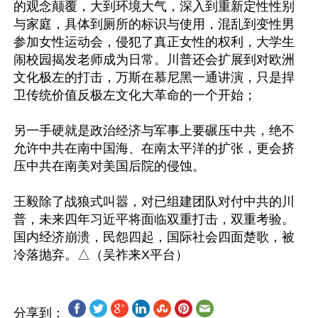
的观念颠覆，大到环境大气，深入到重新定性性别
与家庭，具体到厕所的标识与使用，混乱到变性男
参加女性运动会，侵犯了真正女性的权利，大学生
闹校园揭发老师成为日常。川普还会扩展到对欧洲
文化极左的打击，万斯在慕尼黑一通讲演，只是捍
卫传统价值反极左文化大革命的一个开始；

另一手硬就是政治经济与军事上要碾压中共，绝不
允许中共在南中国海、在南太平洋的扩张，更会挤
压中共在南美对美国后院的侵蚀。

王毅除了战狼式叫嚣，对已组建团队对付中共的川
普，未来四年习近平将面临双重打击，双重考验。
国内经济崩溃，民怨四起，国际社会四面楚歌，被
分享到：