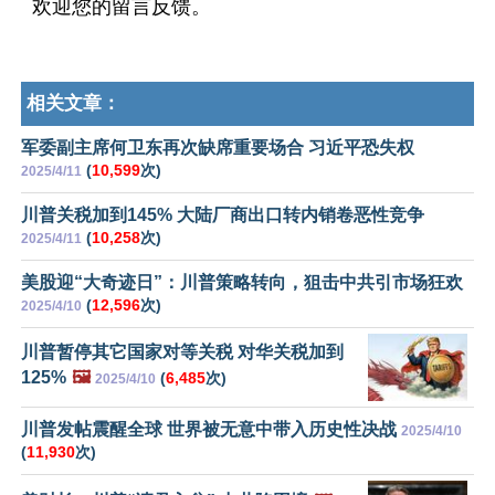
欢迎您的留言反馈。
相关文章：
军委副主席何卫东再次缺席重要场合 习近平恐失权
(
10,599
次)
2025/4/11
川普关税加到145% 大陆厂商出口转内销卷恶性竞争
(
10,258
次)
2025/4/11
美股迎“大奇迹日”：川普策略转向，狙击中共引市场狂欢
(
12,596
次)
2025/4/10
川普暂停其它国家对等关税 对华关税加到
125%
🖼️
(
6,485
次)
2025/4/10
川普发帖震醒全球 世界被无意中带入历史性决战
2025/4/10
(
11,930
次)