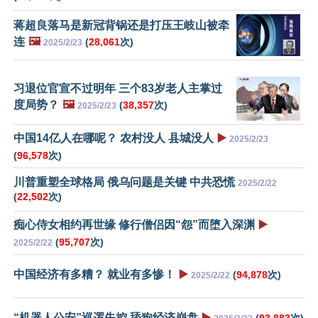
蒋超良落马是新冠背锅还是打压王岐山被牵
连
🖼️
(
28,061
次)
2025/2/23
习退位官宣不过明年 三个83岁老人主掌过
度局势？
🖼️
(
38,357
次)
2025/2/23
中国14亿人在哪呢？ 农村没人 县城没人
▶️
2025/2/23
(
96,578
次)
川普重塑全球格局 俄乌问题是关键 中共恐慌
2025/2/22
(
22,502
次)
痴心侍女相约再世缘 修行僧侣因“怨”而堕入深渊
▶️
(
95,707
次)
2025/2/22
中国经济有多糟？ 就业有多惨！
▶️
(
94,878
次)
2025/2/22
“机器人公安”巡逻失控 舔狗经济崩盘
▶️