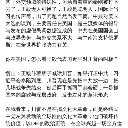
答：外交领域的特殊性，习亲自看重的秦刚被打下
去了，王毅无人可换了，王毅是聪明人，国际上当
习的传声筒，出了问题当然当发气筒。中共对美国
大选的误判，主要责任在美国，是主流媒体的报导
与发布的虚假民调数据造成的，中共在美国国会山
与政界失势，与外交关系不大，与中南海支持俄罗
斯、在全世界扩张势力有关。

你在美国，怎么看王毅代表习近平对川普的叫板？

慢山：王毅斗著胆子喊话川普，如果打压中共，习
近平会奉陪到底。川普现在是先把中共放一边，把
几场战争先结束，然后两手抓两手都会硬，一是抓
国内的腐败与深层政府、反击左化的意识形态。

在我看来，川普不是在搞文化大革命，而是终结民
主党左翼发动的全球性的文化大革命，他们破坏传
统价值，以DEI的政治正确，在全球兴起一场全方位