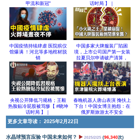
甲流和新冠”
话时局 】｜
中国疫情持续肆虐 医院殡仪
中国多家大牌服装厂陷困
馆爆满 ！河北等多地棺材脱
境，上市公司国产第一女装
销
拉夏贝尔申请破产清算，
央视公开降低习规格；王毅
春晚机器人唐山表演 搀扶上
热脸贴冷屁股被骂惨【 #晓坤
下台！中国女博主抱怨：在
话时局 】｜
俄罗斯旅游太不安全
更多文章导读：
2025年2月22日
水晶球预言应验 中国未来如何？
▶️
(
96,340
次)
2025/2/25