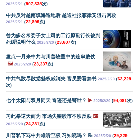
(
907,335
次)
2025/2/21
中共反对越南填海造地后 越通社报菲律宾阻击网攻
(
22,899
次)
2025/2/21
曾为多名常委子女上司的工行原副行长被判
死缓说明什么
(
23,607
次)
2025/2/20
盘点一月来中共与川普较量中的连串败仗
🖼️
(
23,337
次)
2025/2/20
中共气数尽散党魁权威消失 官员爱看禁书
(
63,229
2025/2/20
次)
七个太阳与双月同天 奇迹还是警世？
▶️
(
94,081
次)
2025/2/20
习此举逆天而为 市场失望股市不涨反跌
🖼️
(
24,281
次)
2025/2/20
川普私下骂中共难听至极 习知晓吗？ 📝
(
29,229
2025/2/20