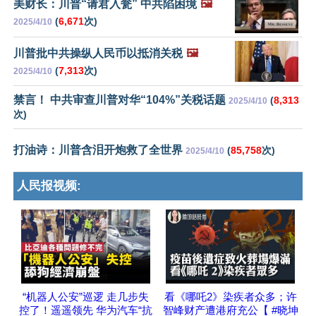
美财长：川普“请君入瓮” 中共陷困境
🖼️
(
6,671
次)
2025/4/10
川普批中共操纵人民币以抵消关税
🖼️
(
7,313
次)
2025/4/10
禁言！ 中共审查川普对华“104%”关税话题
(
8,313
2025/4/10
次)
打油诗：川普含泪开炮救了全世界
(
85,758
次)
2025/4/10
人民报视频:
“机器人公安”巡逻 走几步失
看《哪吒2》染疾者众多；许
控了！遥遥领先 华为汽车“抗
智峰财产遭港府充公【 #晓坤