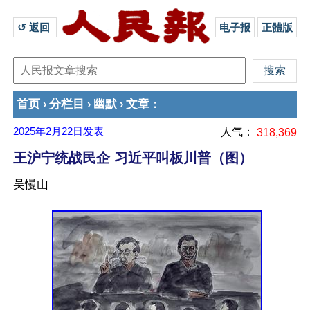
↺ 返回 
电子报
正體版
首页
分栏目
幽默
文章
›
›
›
：
2025年2月22日
发表
人气：
318,369
王沪宁统战民企 习近平叫板川普（图）
吴慢山