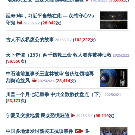
(
93,883
次)
2025/2/22
延寿9年，习近平当劫在此 — 荧惑守心Vs
守鬼
🖼️
(
28,042
次)
2025/2/22
古人不以私废公的故事
(
102,222
次)
2025/2/22
天下奇谭（153）两千钱救三命 救人者亦被神仙救
2025/2/22
(
96,550
次)
中石油前董事长王宜林被审 曾庆红领地再
刮舆论旋风
🖼️
(
23,414
次)
2025/2/21
川普一个月七记重拳 中共全数败仗盘点（下）
2025/2/21
(
23,171
次)
宁夏又突发地震 民众恐慌狂逃
▶️
(
99,119
次)
2025/2/21
中国多地爆发讨薪罢工抗议事件
🖼️▶️
📝