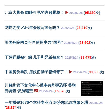
北京大萧条 肉眼可见的衰败景象！
▶️
(
95,392
次)
2025/2/25
龙蛇之变 乙巳年会改写国运吗？
(
26,210
次)
2025/2/25
美国务院网页不再使用中共“国号”
(
23,502
次)
2025/2/24
丁薛祥腿被打瘸 儿子和兄弟被查？
(
33,479
次)
2025/2/24
中国房价暴跌 房奴们肠子都悔青了！
▶️
(
99,698
次)
2025/2/24
川普统管下文化中心遭中共炸弹恐吓 美联
邦调查 议员谴责
🖼️
(
15,378
次)
2025/2/24
一年撤销1670个本科专业点 经济寒风席卷象牙塔
2025/2/24
(
28,874
次)