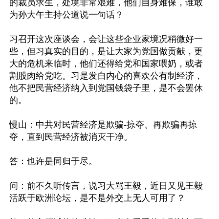
的裁员求生，处境非常艰难，他们自身难保，谁敢
为孙大午主持公道说一句话？

习召开这次座谈会，会让这些企业家境况稍微好一
些，但习真实的目的，是让大家为党国做贡献，更
大的危机来临时，他们还得给党和国家喂奶，或者
割股肉给党吃。习是发自内心的喜欢公有制经济，
他不把民营经济纳入到党国钱袋子里，是不会罢休
的。

慢山：中共对民营经济是欺骗-掠夺、再欺骗再掠
夺，直到民营经济被消灭干净。

答：也许是同归于尽。

问：前不久听传言，说习大骂王毅，近日又见王毅
活跃于欧洲论坛，是不是外交上无人可用了？
