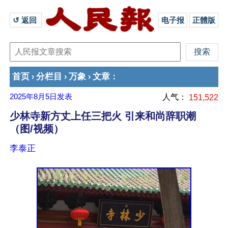
↺ 返回 
电子报
正體版
首页
分栏目
万象
文章
›
›
›
：
2025年8月5日
发表
人气：
151,522
少林寺新方丈上任三把火 引来和尚辞职潮
（图/视频）
李泰正