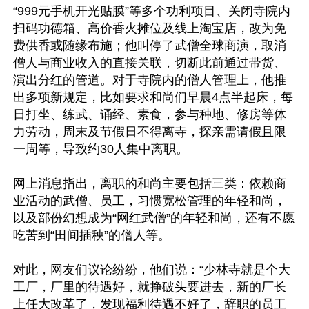
“999元手机开光贴膜”等多个功利项目、关闭寺院内
扫码功德箱、高价香火摊位及线上淘宝店，改为免
费供香或随缘布施；他叫停了武僧全球商演，取消
僧人与商业收入的直接关联，切断此前通过带货、
演出分红的管道。对于寺院内的僧人管理上，他推
出多项新规定，比如要求和尚们早晨4点半起床，每
日打坐、练武、诵经、素食，参与种地、修房等体
力劳动，周末及节假日不得离寺，探亲需请假且限
一周等，导致约30人集中离职。

网上消息指出，离职的和尚主要包括三类：依赖商
业活动的武僧、员工，习惯宽松管理的年轻和尚，
以及部份幻想成为“网红武僧”的年轻和尚，还有不愿
吃苦到“田间插秧”的僧人等。

对此，网友们议论纷纷，他们说：“少林寺就是个大
工厂，厂里的待遇好，就挣破头要进去，新的厂长
上任大改革了，发现福利待遇不好了，辞职的员工