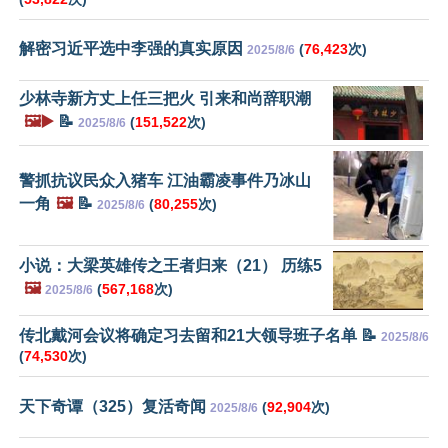
解密习近平选中李强的真实原因
(
76,423
次)
2025/8/6
少林寺新方丈上任三把火 引来和尚辞职潮
🖼️▶️
📝
(
151,522
次)
2025/8/6
警抓抗议民众入猪车 江油霸凌事件乃冰山
一角
🖼️
📝
(
80,255
次)
2025/8/6
小说：大梁英雄传之王者归来（21） 历练5
🖼️
(
567,168
次)
2025/8/6
传北戴河会议将确定习去留和21大领导班子名单 📝
2025/8/6
(
74,530
次)
天下奇谭（325）复活奇闻
(
92,904
次)
2025/8/6