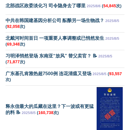
北部战区政委淡化习 司令隐身去了哪里
(
54,845
次)
2025/8/6
中共在韩国建基因分析公司 酝酿另一场生物战？
2025/8/5
(
92,058
次)
北戴河时间首日 一项重要人事调整或已悄然发生
2025/8/5
(
69,348
次)
习明泽悄然登场 东南亚“放风” 替父卖官？ 📝
2025/8/5
(
71,877
次)
广东基孔肯雅热超7500例 连花清瘟又登场
(
93,557
2025/8/5
次)
释永信最大的瓜藏在这里？下一波或有更猛
的料 📝
(
160,738
次)
2025/8/5