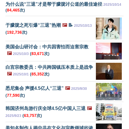
为什么说“三退”才是帮于朦胧讨公道的最佳途径
2025/10/14
(
84,465
次)
于朦胧之死引爆“三退”热潮
🖼️
📝
2025/10/13
(
192,736
次)
美国会山研讨会：中共因害怕而迫害宗教
🖼️
(
83,671
次)
2025/10/3
白宫宗教委员：中共跨国镇压本质上是战争
🖼️
(
85,352
次)
2025/10/1
悉尼集会 声援4.5亿人“三退”
🖼️
2025/9/30
(
77,590
次)
韩国济州岛游行庆全球4.5亿中国人三退
🖼️
(
63,757
次)
2025/9/23
美知名制作人揭中共在文化与宗教领域的渗