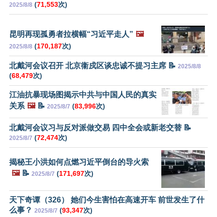
(
71,553
次)
2025/8/8
昆明再现孤勇者拉横幅“习近平走人”
🖼️
(
170,187
次)
2025/8/8
北戴河会议召开 北京衞戍区谈忠诚不提习主席 📝
2025/8/8
(
68,479
次)
江油抗暴现场图揭示中共与中国人民的真实
关系
🖼️
📝
(
83,996
次)
2025/8/7
北戴河会议习与反对派做交易 四中全会或新老交替 📝
(
72,474
次)
2025/8/7
揭秘王小洪如何点燃习近平倒台的导火索
🖼️
📝
(
171,697
次)
2025/8/7
天下奇谭（326） 她们今生害怕在高速开车 前世发生了什
么事？
(
93,347
次)
2025/8/7