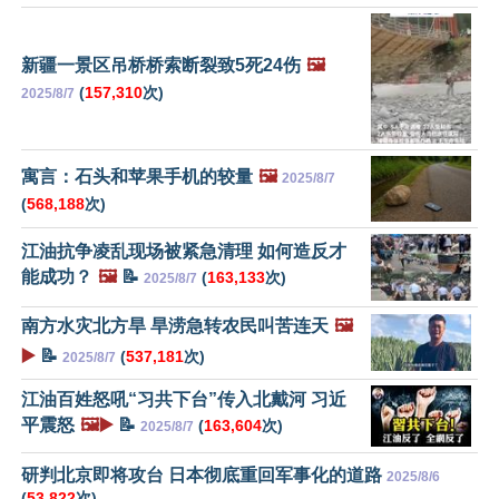
新疆一景区吊桥桥索断裂致5死24伤
🖼️
(
157,310
次)
2025/8/7
寓言：石头和苹果手机的较量
🖼️
2025/8/7
(
568,188
次)
江油抗争凌乱现场被紧急清理 如何造反才
能成功？
🖼️
📝
(
163,133
次)
2025/8/7
南方水灾北方旱 旱涝急转农民叫苦连天
🖼️
▶️
📝
(
537,181
次)
2025/8/7
江油百姓怒吼“习共下台”传入北戴河 习近
平震怒
🖼️▶️
📝
(
163,604
次)
2025/8/7
研判北京即将攻台 日本彻底重回军事化的道路
2025/8/6
(
53,822
次)