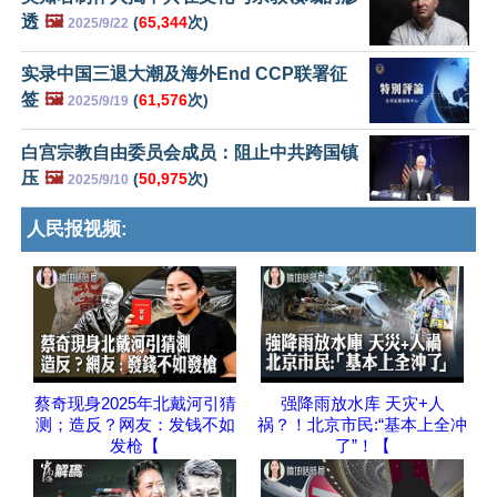
透
🖼️
(
65,344
次)
2025/9/22
实录中国三退大潮及海外End CCP联署征
签
🖼️
(
61,576
次)
2025/9/19
白宫宗教自由委员会成员：阻止中共跨国镇
压
🖼️
(
50,975
次)
2025/9/10
人民报视频:
蔡奇现身2025年北戴河引猜
强降雨放水库 天灾+人
测；造反？网友：发钱不如
祸？！北京市民:“基本上全冲
发枪【
了”！【