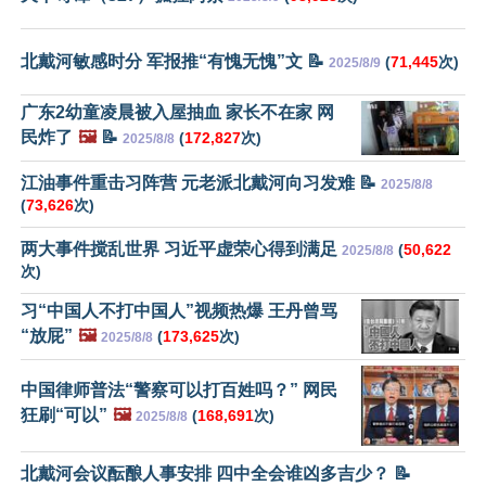
北戴河敏感时分 军报推“有愧无愧”文 📝
(
71,445
次)
2025/8/9
广东2幼童凌晨被入屋抽血 家长不在家 网
民炸了
🖼️
📝
(
172,827
次)
2025/8/8
江油事件重击习阵营 元老派北戴河向习发难 📝
2025/8/8
(
73,626
次)
两大事件搅乱世界 习近平虚荣心得到满足
(
50,622
2025/8/8
次)
习“中国人不打中国人”视频热爆 王丹曾骂
“放屁”
🖼️
(
173,625
次)
2025/8/8
中国律师普法“警察可以打百姓吗？” 网民
狂刷“可以”
🖼️
(
168,691
次)
2025/8/8
北戴河会议酝酿人事安排 四中全会谁凶多吉少？ 📝