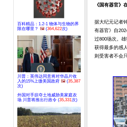
《国有器官》在
据大纪元记者
百科精品：1.2-1 物体与生物的界
限在哪里？
🖼️
(
364,622
次)
有器官》自20
过800场次。
获得最多的感
川普：英伟达同意将对华晶片收
入的15%上缴美国政府
🖼️
(
35,387
次)
外国对手掠夺土地威胁美家庭农
场 川普将推出行政令 (
35,331
次)