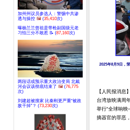
加州州议员参选人：警惕中共渗
透与操控
🖼️
(
35,410
次)
曝杨兰兰曾祖是带枪副国级元老
习怕三分不敢惹 📝 (
87,160
次)
2025年8月9
两段话或预示重大政治变局 北戴
河会议该彻底结束了
🖼️
(
76,775
【人民报消息
次)
台湾放映满周年
刘建超被搜家 比秦刚更严重“被政
敌干掉”？ (
73,230
次)
举行“全球响映
摘器官的罪恶，