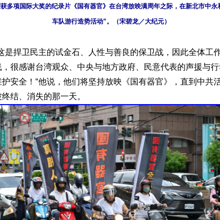
日，荣获多项国际大奖的纪录片《国有器官》在台湾放映满周年之际，在新北市中永
车队游行造势活动”。（宋碧龙／大纪元）
“这是捍卫民主的试金石、人性与善良的保卫战，因此全体工
线，很感谢台湾观众、中央与地方政府、民意代表的声援与行
维护安全！”他说，他们将坚持放映《国有器官》，直到中共