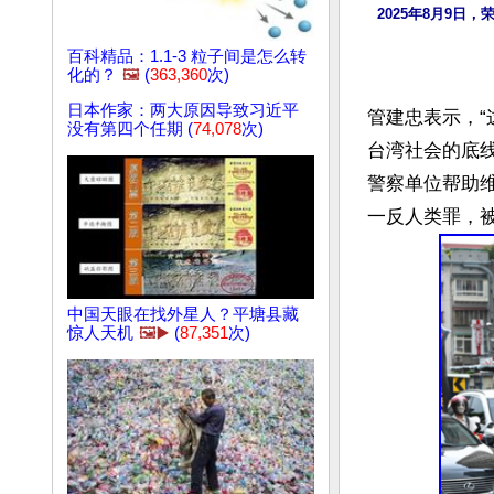
2025年8月9
百科精品：1.1-3 粒子间是怎么转
化的？
🖼️
(
363,360
次)
日本作家：两大原因导致习近平
管建忠表示，
没有第四个任期 (
74,078
次)
台湾社会的底
警察单位帮助
中国天眼在找外星人？平塘县藏
惊人天机
🖼️▶️
(
87,351
次)