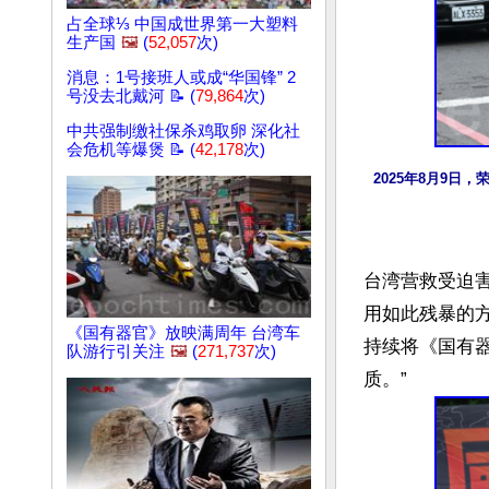
占全球⅓ 中国成世界第一大塑料
生产国
🖼️
(
52,057
次)
消息：1号接班人或成“华国锋” 2
号没去北戴河 📝 (
79,864
次)
中共强制缴社保杀鸡取卵 深化社
会危机等爆煲 📝 (
42,178
次)
2025年8月9
台湾营救受迫
用如此残暴的
《国有器官》放映满周年 台湾车
持续将《国有
队游行引关注
🖼️
(
271,737
次)