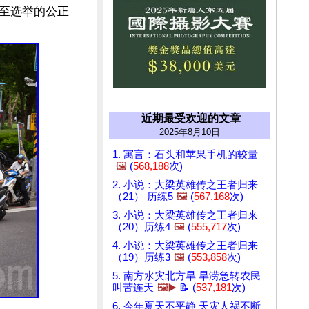
至选举的公正
近期最受欢迎的文章
2025年8月10日
1. 寓言：石头和苹果手机的较量
🖼️
(
568,188
次)
2. 小说：大梁英雄传之王者归来
（21） 历练5
🖼️
(
567,168
次)
3. 小说：大梁英雄传之王者归来
（20）历练4
🖼️
(
555,717
次)
4. 小说：大梁英雄传之王者归来
（19）历练3
🖼️
(
553,858
次)
5. 南方水灾北方旱 旱涝急转农民
叫苦连天
🖼️▶️
📝 (
537,181
次)
6. 今年夏天不平静 天灾人祸不断