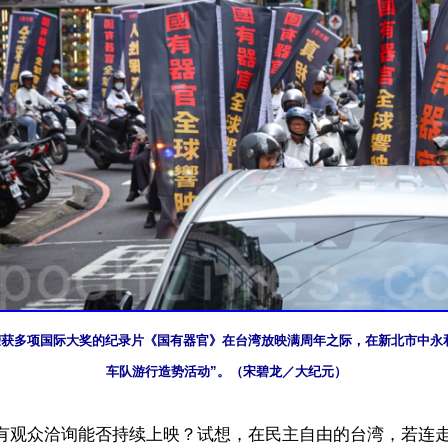
日，荣获多项国际大奖的纪录片《国有器官》在台湾放映满周年之际，在新北市中永
车队游行造势活动”。（宋碧龙／大纪元）
断有观众洽询能否持续上映？试想，在民主自由的台湾，若连