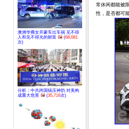
常休闲都能被
澳洲华裔女开豪车出车祸 见不得
人和见不得光的财富
🖼️
(
68,081
次)
分析：中共跨国镇压神韵 对美构
成重大危害
🖼️
(
35,716
次)