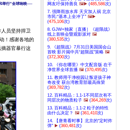
网友吁保持善良
🖼️▶️
(
485,586
次)
和举行“全球响映──
7. 强降雨放水库 天灾加人祸 北京
市民:“基本上全冲了”
🖼️▶️
(
475,106
次)
8. GJW+独家［直播］《超限战》
作人员坚持捍卫
线上首映会暨观影派对
🖼️
(
380,535
次)
动！感谢各地的
9. 《超限战》7月31日美国国会山
活摘器官暴行这
首映 影片揭中共“超限战”策略
🖼️
(
372,300
次)
10. 《你在哪里》中文配音版 在干
净世界全球首播
🖼️
(
370,495
次)
11. 教师用干净校园让叛逆孩子神
奇改变 获台湾教育部最高殊荣
(
369,782
次)
12. 百科精品：1.1-1不同层次有不
同层次的物质粒子
🖼️
(
364,269
次)
13. 百科精品：1.1-2 粒子的特性
由什么决定？
🖼️
(
361,410
次)
14. 【唐青看时事】北京的“定时炸
弹”
▶️
(
360,481
次)