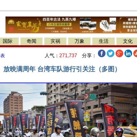
国际
奇闻
灾祸
万象
生活
文化
人气：
271,737
分享：
发表
》放映满周年 台湾车队游行引关注（多图）