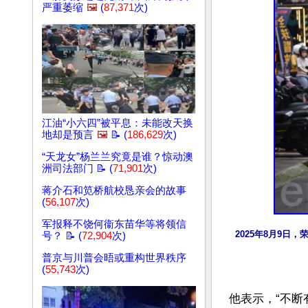
严重萎缩
🖼️
(
87,371
次)
江油“小六四”被平息：未能改天换
地却是预言
🖼️
📝 (
186,629
次)
“天龙女”杨兰兰究竟是谁？惊动澳
洲司法部门 📝 (
71,901
次)
蒋介石和笕桥航校恳亲会的故事
(
56,107
次)
军报释不饶何衞东苗华等将领信
2025年8月9
号？ 📝 (
72,904
次)
普京与川普会晤或重构世界秩序
(
55,743
次)
他表示，“不