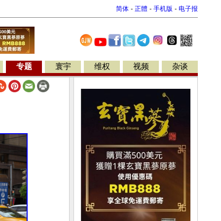
简体
-
正體
-
手机版
-
电子报
专题
寰宇
维权
视频
杂谈