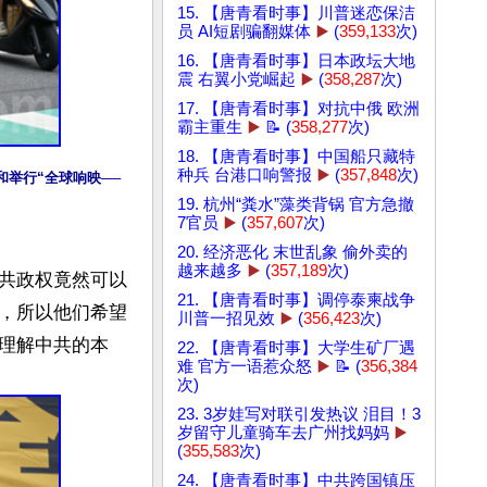
15. 【唐青看时事】川普迷恋保洁
员 AI短剧骗翻媒体
▶️
(
359,133
次)
16. 【唐青看时事】日本政坛大地
震 右翼小党崛起
▶️
(
358,287
次)
17. 【唐青看时事】对抗中俄 欧洲
霸主重生
▶️
📝 (
358,277
次)
18. 【唐青看时事】中国船只藏特
种兵 台港口响警报
▶️
(
357,848
次)
和举行“全球响映──
19. 杭州“粪水”藻类背锅 官方急撤
7官员
▶️
(
357,607
次)
20. 经济恶化 末世乱象 偷外卖的
越来越多
▶️
(
357,189
次)
共政权竟然可以
21. 【唐青看时事】调停泰柬战争
，所以他们希望
川普一招见效
▶️
(
356,423
次)
理解中共的本
22. 【唐青看时事】大学生矿厂遇
难 官方一语惹众怒
▶️
📝 (
356,384
次)
23. 3岁娃写对联引发热议 泪目！3
岁留守儿童骑车去广州找妈妈
▶️
(
355,583
次)
24. 【唐青看时事】中共跨国镇压