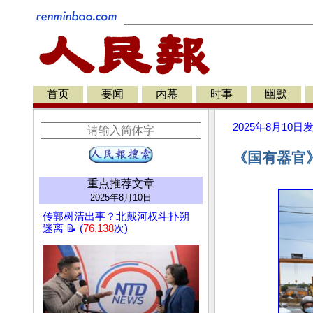
首页
要闻
内幕
时事
幽默
2025年8月10日
《国有器官
重点推荐文章
2025年8月10日
传郭树清出事？北戴河权斗扑朔
迷离 📝 (
76,138
次)