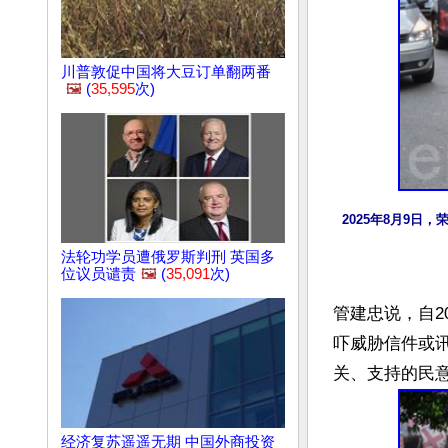
川普敦促中国将大豆订单翻两番
🖼️
(
35,595
次)
2025年8月9
法轮功学员遭俄罗斯判刑 英国多
位议员谴责
🖼️
(
35,091
次)
管建忠说，自2
吓威胁信件或
经济复苏遥遥无期 中国外商投资