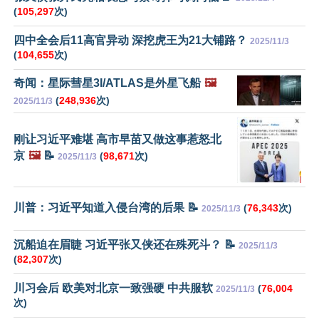
(
105,297
次)
四中全会后11高官异动 深挖虎王为21大铺路？
2025/11/3
(
104,655
次)
奇闻：星际彗星3I/ATLAS是外星飞船
🖼️
(
248,936
次)
2025/11/3
刚让习近平难堪 高市早苗又做这事惹怒北
京
🖼️
📝
(
98,671
次)
2025/11/3
川普：习近平知道入侵台湾的后果 📝
(
76,343
次)
2025/11/3
沉船迫在眉睫 习近平张又侠还在殊死斗？ 📝
2025/11/3
(
82,307
次)
川习会后 欧美对北京一致强硬 中共服软
(
76,004
2025/11/3
次)