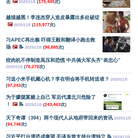
去
🖼️
(
175,445
次)
2025/11/5
越描越黑！李连杰穿人造皮暴露出多处破绽
🖼️
(
115,977
次)
2025/11/5
习APEC再出糗 吓得王毅和翻译小跑去救
场
🖼️
📝
(
98,885
次)
2025/11/5
绞肉机不停制造高压和恐慌 中共俩大军头齐“表忠心”
(
70,279
次)
2025/11/5
习送小米手机藏心机？李在明会将手机转送谁？
2025/11/5
(
97,243
次)
为于朦胧案赌上自己 军后代凛北川危险了
！
🖼️
📝
(
243,463
次)
2025/11/5
天下奇谭（394）两个现代人从地府带回来的资讯
2025/11/5
(
94,748
次)
习近平打台湾恐成奢望 毛泽东曾支持台湾独立 📝
2025/11/5