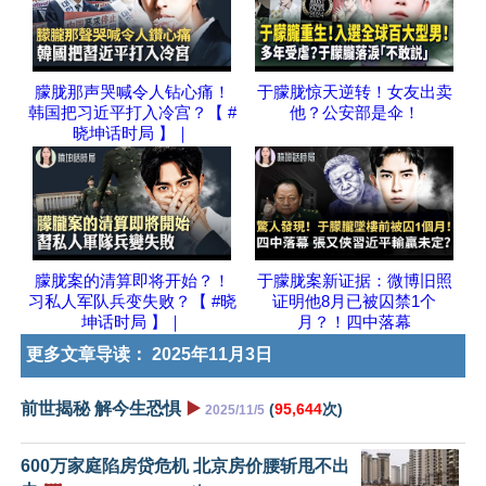
朦胧那声哭喊令人钻心痛！
于朦胧惊天逆转！女友出卖
韩国把习近平打入冷宫？【 #
他？公安部是伞！
晓坤话时局 】｜
朦胧案的清算即将开始？！
于朦胧案新证据：微博旧照
习私人军队兵变失败？【 #晓
证明他8月已被囚禁1个
坤话时局 】｜
月？！四中落幕
更多文章导读：
2025年11月3日
前世揭秘 解今生恐惧
▶️
(
95,644
次)
2025/11/5
600万家庭陷房贷危机 北京房价腰斩甩不出