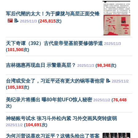
军后代閙的太大！为于朦胧与高层正面交锋
🖼️
📝
(
245,815
次)
2025/11/3
天下奇谭（392）古代皇帝登基前要修德学道
2025/11/3
(
101,500
次)
吉林德惠再现血日 示警最高层？
(
98,348
次)
2025/11/3
台湾或安全了，习近平还有更大的锅等著他背 📝
2025/11/2
(
105,183
次)
美纪录片将播出 曝80年前UFO惊人秘密
(
76,448
2025/11/2
次)
神秘账号试水 张习斗外松内紧 习外交画风突转疲弱
(
104,691
次)
2025/11/2
为何川普说喜欢习近平？这镜头给出了答案