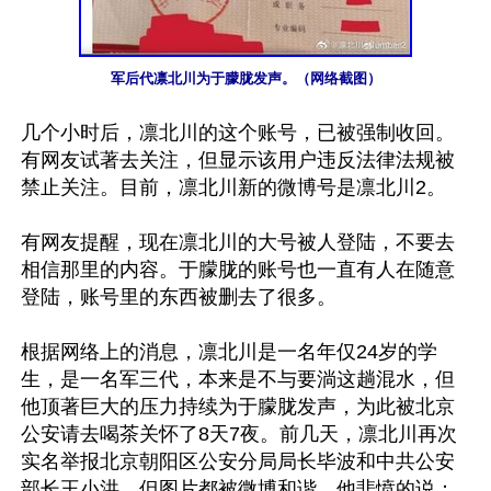
军后代凛北川为于朦胧发声。（网络截图）
几个小时后，凛北川的这个账号，已被强制收回。
有网友试著去关注，但显示该用户违反法律法规被
禁止关注。目前，凛北川新的微博号是凛北川2。

有网友提醒，现在凛北川的大号被人登陆，不要去
相信那里的内容。于朦胧的账号也一直有人在随意
登陆，账号里的东西被删去了很多。

根据网络上的消息，凛北川是一名年仅24岁的学
生，是一名军三代，本来是不与要淌这趟混水，但
他顶著巨大的压力持续为于朦胧发声，为此被北京
公安请去喝茶关怀了8天7夜。前几天，凛北川再次
实名举报北京朝阳区公安分局局长毕波和中共公安
部长王小洪，但图片都被微博和谐。他悲愤的说：