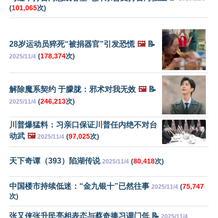
(
101,065
次)
28岁运动员猝死“被捐器官”引发恐慌
🖼️
📝
(
178,374
次)
2025/11/4
解除魔系契约 于朦胧：邪术对我无效
🖼️
📝
(
246,213
次)
2025/11/4
川普爆猛料：习亲口保证川普任内绝不对台
动武
🖼️
(
97,025
次)
2025/11/4
天下奇谭（393）陷湖传说
(
80,418
次)
2025/11/4
中国楼市持续低迷：“金九银十”已然往事
(
75,747
2025/11/4
次)
张又侠张升民亮相表态与蔡奇捧习调门低 📝
2025/11/4