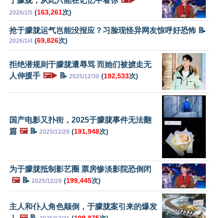
于朦胧，从此只能在记忆中看你
🖼️▶️
(
163,261
次)
2026/1/5
抢于朦胧运气岂能没报应？习脸现怪异网友惊呼好恐怖 📝
(
69,826
次)
2026/1/4
拒绝潜规则于朦胧遭辱骂 而她们被掳走无
人伸援手
🖼️▶️
📝
(
192,533
次)
2025/12/30
国产电影又扑街，2025于朦胧事件无法翻
篇
🖼️
📝
(
191,948
次)
2025/12/29
为于朦胧抵制影艺圈 票房惨淡影院恐倒闭
🖼️
📝
(
199,445
次)
2025/12/29
主人和仆人角色颠倒，于朦胧案引来的爆发
！
🖼️
📝
(
109,875
次)