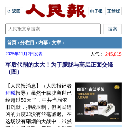
↺ 返回 
电子报
正體版
首页
分栏目
内幕
文章
›
›
›
：
2025年11月2日
发表
人气：
245,815
军后代閙的太大！为于朦胧与高层正面交锋
（图）
【人民报消息】（人民报记者
程曦
报导）虽然于朦胧离世已
经超过50天了，中共当局依
旧沉默，持续压制，但网民追
凶的力度却没有丝毫减退。在
这场没有硝烟的大战中，虽然