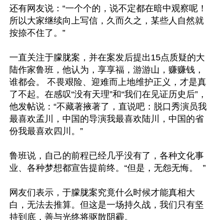
还有网友说：“一个个的，说不定都在暗中观察呢！
所以大家继续向上写信，久而久之，某些人自然就
按捺不住了。”

一直关注于朦胧案，并在案发后提出15点质疑的大
陆作家鲁班，他认为，享享福，游游山，赚赚钱，
谁都会。 ​​​不畏艰险、迎难而上地维护正义，才是真
了不起。在感叹“没有天理”和“我们在见证历史后”，
他发帖说：“不藏著掖著了，直说吧：脱口秀演员我
最喜欢孟川，中国的导演我最喜欢陆川，中国的省
份我最喜欢四川。”  ​​​

鲁班说，自己的前程已经几乎没有了，各种文化事
业、各种梦想都宣告提前终。“但是，无怨无悔。  ”​

网友们表示，于朦胧案究竟什么时候才能真相大
白，无法去推算。但这是一场持久战，我们只有坚
持到底，善与光终将驱散阴霾。
