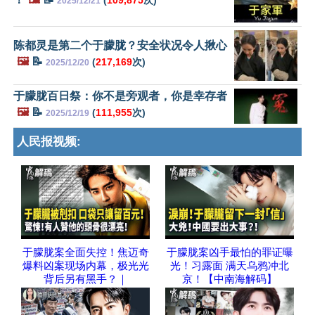
2025/12/21
陈都灵是第二个于朦胧？安全状况令人揪心
🖼️
📝
(
217,169
次)
2025/12/20
于朦胧百日祭：你不是旁观者，你是幸存者
🖼️
📝
(
111,955
次)
2025/12/19
人民报视频:
于朦胧案全面失控！焦迈奇
于朦胧案凶手最怕的罪证曝
爆料凶案现场内幕，极光光
光！习露面 满天乌鸦冲北
背后另有黑手？｜
京！【中南海解码】