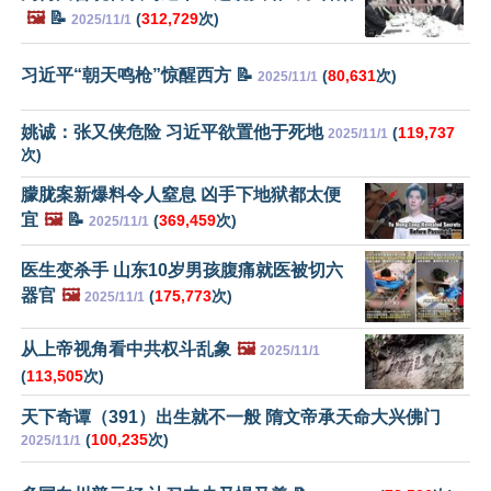
🖼️
📝
(
312,729
次)
2025/11/1
习近平“朝天鸣枪”惊醒西方 📝
(
80,631
次)
2025/11/1
姚诚：张又侠危险 习近平欲置他于死地
(
119,737
2025/11/1
次)
朦胧案新爆料令人窒息 凶手下地狱都太便
宜
🖼️
📝
(
369,459
次)
2025/11/1
医生变杀手 山东10岁男孩腹痛就医被切六
器官
🖼️
(
175,773
次)
2025/11/1
从上帝视角看中共权斗乱象
🖼️
2025/11/1
(
113,505
次)
天下奇谭（391）出生就不一般 隋文帝承天命大兴佛门
(
100,235
次)
2025/11/1