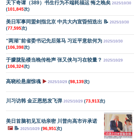
天下奇谭（389）书生行为不端耗福运 悔之晚矣
2025/10/30
(
101,845
次)
美日军事同盟剑指北京 中共大内宣昏招迭出 📝
2025/10/30
(
77,595
次)
“两湖”前省委书记先后落马 习近平意欲何为
2025/10/30
(
106,398
次)
于朦胧坠楼当晚传枪声 张又侠与习在较量？
2025/10/29
(
106,324
次)
高晓松悬崖惊魂
▶️
(
98,139
次)
2025/10/29
川习访韩 金正恩怒发飞弹
(
73,913
次)
2025/10/29
美日首脑初见互动亲密 川普向高市许承诺
🖼️
📝
(
96,951
次)
2025/10/29