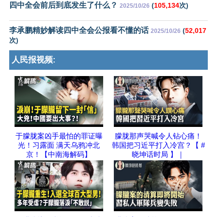
四中全会前后到底发生了什么？
(
105,134
次)
2025/10/26
李承鹏精妙解读四中全会公报看不懂的话
(
52,017
2025/10/26
次)
人民报视频:
于朦胧案凶手最怕的罪证曝
朦胧那声哭喊令人钻心痛！
光！习露面 满天乌鸦冲北
韩国把习近平打入冷宫？【 #
京！【中南海解码】
晓坤话时局 】｜