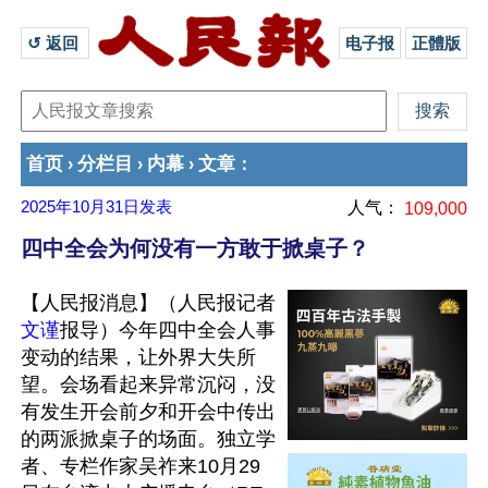
↺ 返回 
电子报
正體版
首页
分栏目
内幕
文章
›
›
›
：
2025年10月31日
发表
人气：
109,000
四中全会为何没有一方敢于掀桌子？
【人民报消息】（人民报记者
文谨
报导）今年四中全会人事
变动的结果，让外界大失所
望。会场看起来异常沉闷，没
有发生开会前夕和开会中传出
的两派掀桌子的场面。独立学
者、专栏作家吴祚来10月29