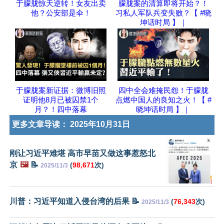
于朦胧惊天逆转！女友出卖
朦胧案的清算即将开始？！
他？公安部是伞！
习私人军队兵变失败？【 #晓
坤话时局 】｜
于朦胧案新证据：微博旧照
四中全会难掩民怨！于朦胧
证明他8月已被囚禁1个
点燃中国人的良知之火！【 #
月？！四中落幕
晓坤话时局 】｜
更多文章导读：
2025年10月31日
刚让习近平难堪 高市早苗又做这事惹怒北
京
🖼️
📝
(
98,671
次)
2025/11/3
川普：习近平知道入侵台湾的后果 📝
(
76,343
次)
2025/11/3