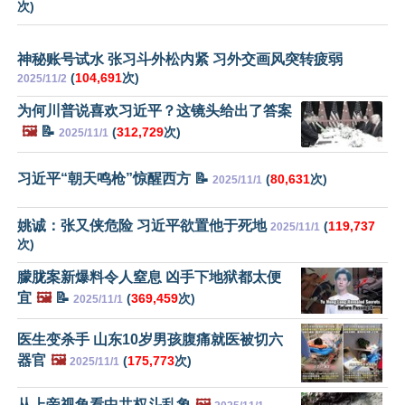
次)
神秘账号试水 张习斗外松内紧 习外交画风突转疲弱
(
104,691
次)
2025/11/2
为何川普说喜欢习近平？这镜头给出了答案
🖼️
📝
(
312,729
次)
2025/11/1
习近平“朝天鸣枪”惊醒西方 📝
(
80,631
次)
2025/11/1
姚诚：张又侠危险 习近平欲置他于死地
(
119,737
2025/11/1
次)
朦胧案新爆料令人窒息 凶手下地狱都太便
宜
🖼️
📝
(
369,459
次)
2025/11/1
医生变杀手 山东10岁男孩腹痛就医被切六
器官
🖼️
(
175,773
次)
2025/11/1
从上帝视角看中共权斗乱象
🖼️