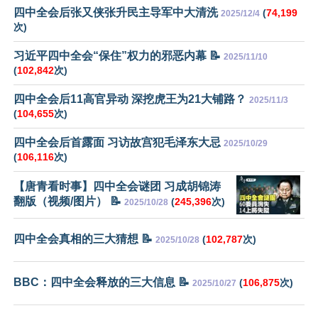
四中全会后张又侠张升民主导军中大清洗
(
74,199
2025/12/4
次)
习近平四中全会“保住”权力的邪恶内幕 📝
2025/11/10
(
102,842
次)
四中全会后11高官异动 深挖虎王为21大铺路？
2025/11/3
(
104,655
次)
四中全会后首露面 习访故宫犯毛泽东大忌
2025/10/29
(
106,116
次)
【唐青看时事】四中全会谜团 习成胡锦涛
翻版（视频/图片） 📝
(
245,396
次)
2025/10/28
四中全会真相的三大猜想 📝
(
102,787
次)
2025/10/28
BBC：四中全会释放的三大信息 📝
(
106,875
次)
2025/10/27