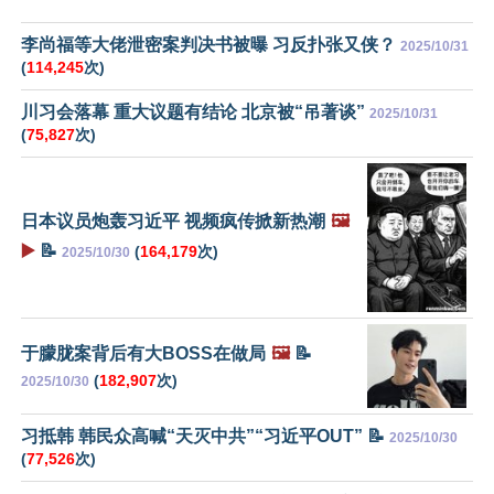
李尚福等大佬泄密案判决书被曝 习反扑张又侠？
2025/10/31
(
114,245
次)
川习会落幕 重大议题有结论 北京被“吊著谈”
2025/10/31
(
75,827
次)
日本议员炮轰习近平 视频疯传掀新热潮
🖼️
▶️
📝
(
164,179
次)
2025/10/30
于朦胧案背后有大BOSS在做局
🖼️
📝
(
182,907
次)
2025/10/30
习抵韩 韩民众高喊“天灭中共”“习近平OUT” 📝
2025/10/30
(
77,526
次)