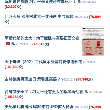
沉船迫在眉睫 习近平张又侠还在殊死斗？ 📝
2025/11/3
(
82,307
次)
川习会后 欧美对北京一致强硬 中共服软
(
76,004
2025/11/3
次)
军后代閙的太大！为于朦胧与高层正面交锋
🖼️
📝
(
245,815
次)
2025/11/3
天下奇谭（392）古代皇帝登基前要修德学道
2025/11/3
(
101,500
次)
吉林德惠再现血日 示警最高层？
(
98,348
次)
2025/11/3
台湾或安全了，习近平还有更大的锅等著他背 📝
2025/11/2
(
105,183
次)
美纪录片将播出 曝80年前UFO惊人秘密
(
76,448
2025/11/2