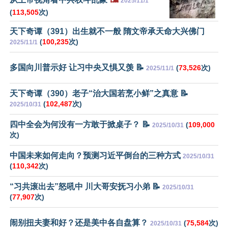
2025/11/1
(
113,505
次)
天下奇谭（391）出生就不一般 隋文帝承天命大兴佛门
(
100,235
次)
2025/11/1
多国向川普示好 让习中央又惧又羡 📝
(
73,526
次)
2025/11/1
天下奇谭（390）老子“治大国若烹小鲜”之真意 📝
(
102,487
次)
2025/10/31
四中全会为何没有一方敢于掀桌子？ 📝
(
109,000
2025/10/31
次)
中国未来如何走向？预测习近平倒台的三种方式
2025/10/31
(
110,342
次)
“习共滚出去”怒吼中 川大哥安抚习小弟 📝
2025/10/31
(
77,907
次)
闹别扭夫妻和好？还是美中各自盘算？
(
75,584
次)
2025/10/31