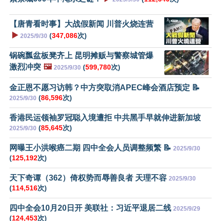
【唐青看时事】大战假新闻 川普火烧连营
▶️
(
347,086
次)
2025/9/30
锅碗瓢盆板凳齐上 昆明摊贩与警察城管爆
激烈冲突
🖼️
(
599,780
次)
2025/9/30
金正恩不愿习访韩？中方突取消APEC峰会酒店预定 📝
(
86,596
次)
2025/9/30
香港民运领袖罗冠聪入境遭拒 中共黑手早就伸进新加坡
(
85,645
次)
2025/9/30
网曝王小洪喉癌二期 四中全会人员调整频繁 📝
2025/9/30
(
125,192
次)
天下奇谭（362）倚权势而辱善良者 天理不容
2025/9/30
(
114,516
次)
四中全会10月20日开 美联社：习近平退居二线
2025/9/29
(
124,453
次)