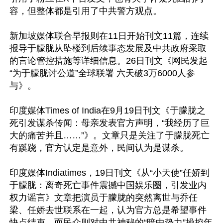
容，但整体都是引用了中共警方观点。

新加坡媒体联合早报则在11日开始刊文11篇，连续
报导于朦胧从坠楼到后续事态发展及中共政府采取
的言论管控措施等详细信息。26日刊文《网民发起
“为于朦胧讨公道”全球联署 六天破3万6000人参
与》。

印度媒体Times of India在9月19日刊文《于朦胧之
死引发谋杀传闻：母亲发表官方声明，“我经历了巨
大的痛苦并且……”》。文章只是关注了于朦胧死亡
有蹊跷，官方认定是意外，民间认为是谋杀。

印度媒体Indiatimes，19日刊文《从“小天使”任娇到
于朦胧：离奇死亡事件震撼中国娱乐圈，引发业内
权力谣言》文章把演员于朦胧的突然离世与乔任
梁、任娇去世联系在一起，认为官方总是希望事件
快点结束，而民众则对中共神秘的“暗中势力”操控年