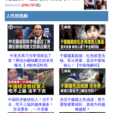
(
206,767
次)
2025/12/16
人民报视频:
中美关系习与李强谁说了
于朦胧案延烧：红色权贵洗
算？网信办砸钱删文的录音
钱、军火黑幕，直击中南海
曝光【 #晓坤话时局
核心！【中南海解码】
中国经济惨状惊人！活不下
演员于朦胧之死成谜：警方
去，吃不上饭的越来越多！
通报避重就轻，真相为何越
百业萧条 ，一片哀嚎
掩越疑？