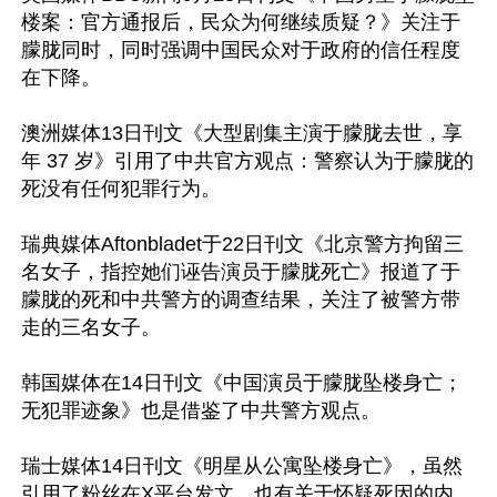
楼案：官方通报后，民众为何继续质疑？》关注于
朦胧同时，同时强调中国民众对于政府的信任程度
在下降。

澳洲媒体13日刊文《大型剧集主演于朦胧去世，享
年 37 岁》引用了中共官方观点：警察认为于朦胧的
死没有任何犯罪行为。

瑞典媒体Aftonbladet于22日刊文《北京警方拘留三
名女子，指控她们诬告演员于朦胧死亡》报道了于
朦胧的死和中共警方的调查结果，关注了被警方带
走的三名女子。

韩国媒体在14日刊文《中国演员于朦胧坠楼身亡；
无犯罪迹象》也是借鉴了中共警方观点。

瑞士媒体14日刊文《明星从公寓坠楼身亡》，虽然
引用了粉丝在X平台发文，也有关于怀疑死因的内