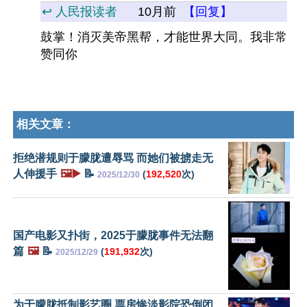
↩️ 人民报读者
10月前
【回复】
鼓掌！消灭美帝黑帮，才能世界大同。我非常
赞同你
相关文章：
拒绝潜规则于朦胧遭辱骂 而她们被掳走无
人伸援手
🖼️▶️
📝
(
192,520
次)
2025/12/30
国产电影又扑街，2025于朦胧事件无法翻
篇
🖼️
📝
(
191,932
次)
2025/12/29
为于朦胧抵制影艺圈 票房惨淡影院恐倒闭