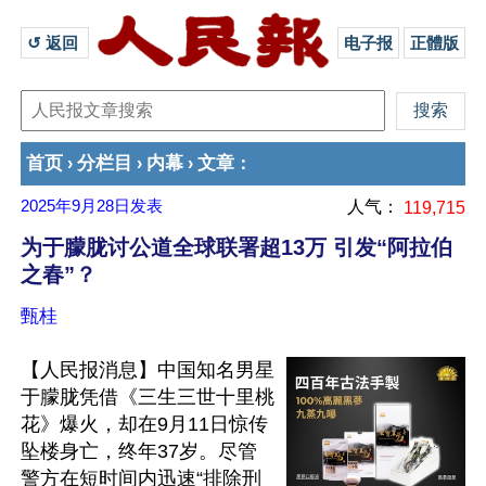
↺ 返回 
电子报
正體版
首页
分栏目
内幕
文章
›
›
›
：
2025年9月28日
发表
人气：
119,715
为于朦胧讨公道全球联署超13万 引发“阿拉伯
之春”？
甄桂
【人民报消息】中国知名男星
于朦胧凭借《三生三世十里桃
花》爆火，却在9月11日惊传
坠楼身亡，终年37岁。尽管
警方在短时间内迅速“排除刑