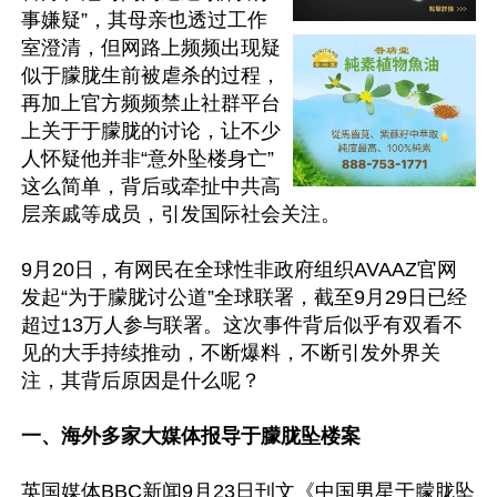
事嫌疑”，其母亲也透过工作
室澄清，但网路上频频出现疑
似于朦胧生前被虐杀的过程，
再加上官方频频禁止社群平台
上关于于朦胧的讨论，让不少
人怀疑他并非“意外坠楼身亡”
这么简单，背后或牵扯中共高
层亲戚等成员，引发国际社会关注。

9月20日，有网民在全球性非政府组织AVAAZ官网
发起“为于朦胧讨公道”全球联署，截至9月29日已经
超过13万人参与联署。这次事件背后似乎有双看不
见的大手持续推动，不断爆料，不断引发外界关
注，其背后原因是什么呢？

一、海外多家大媒体报导于朦胧坠楼案
英国媒体BBC新闻9月23日刊文《中国男星于朦胧坠