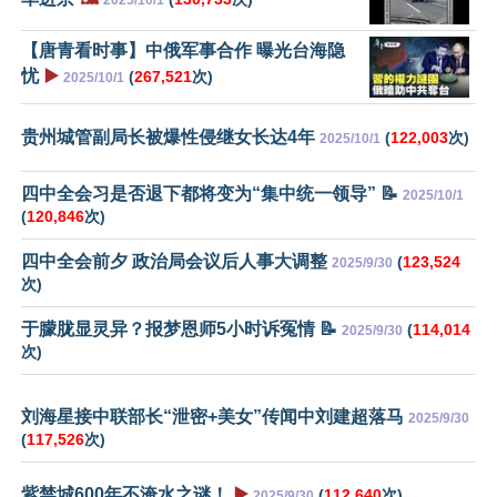
2025/10/1
【唐青看时事】中俄军事合作 曝光台海隐
忧
▶️
(
267,521
次)
2025/10/1
贵州城管副局长被爆性侵继女长达4年
(
122,003
次)
2025/10/1
四中全会习是否退下都将变为“集中统一领导” 📝
2025/10/1
(
120,846
次)
四中全会前夕 政治局会议后人事大调整
(
123,524
2025/9/30
次)
于朦胧显灵异？报梦恩师5小时诉冤情 📝
(
114,014
2025/9/30
次)
刘海星接中联部长“泄密+美女”传闻中刘建超落马
2025/9/30
(
117,526
次)
紫禁城600年不淹水之谜！
▶️
(
112,640
次)
2025/9/30