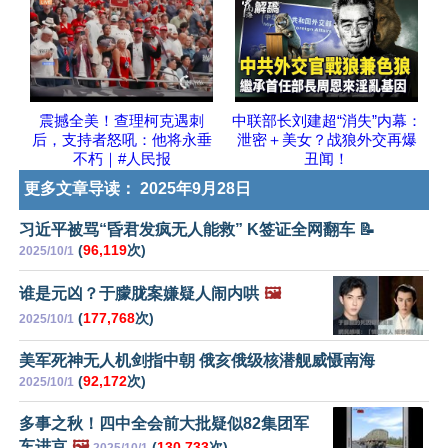
震撼全美！查理柯克遇刺
中联部长刘建超“消失”内幕：
后，支持者怒吼：他将永垂
泄密＋美女？战狼外交再爆
不朽｜#人民报
丑闻！
更多文章导读：
2025年9月28日
习近平被骂“昏君发疯无人能救” K签证全网翻车 📝
(
96,119
次)
2025/10/1
谁是元凶？于朦胧案嫌疑人闹内哄
🖼️
(
177,768
次)
2025/10/1
美军死神无人机剑指中朝 俄亥俄级核潜舰威慑南海
(
92,172
次)
2025/10/1
多事之秋！四中全会前大批疑似82集团军
车进京
🖼️
(
130,733
次)