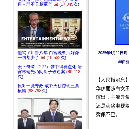
迎人群不见越军官
🖼️
(
17,949
次)
他骂了川普八年 白宫晚餐后好像
2025年4月11
一切都变了
🖼️
(
15,532
次)
华伊丽
天下奇谭（227）梦中得神点化 清
官林靖光巧问厨子破迷案 (
90,413
次)
【人民报消息】
反对一党专政 成都天桥惊现三条
华伊丽莎白女王剧院
横幅 (
88,798
次)
演出，主流云
还是获奖电视
赞佩不已。
