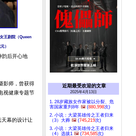
女王剧院（Queen 
纪元）
赏神韵后开心地
片兼摄影师，曾获得
近期最受欢迎的文章
2025年4月13日
佳电视健康专题节
1. 28岁藏族女作家被以分裂、危
害国家重判8年
🖼️
(
880,998
次)
2. 小说：大梁英雄传之王者归来
动态天幕的设计让
（3）大葬
🖼️
(
745,219
次)
3. 小说：大梁英雄传之王者归来
（4）选拔1
🖼️
(
734,585
次)