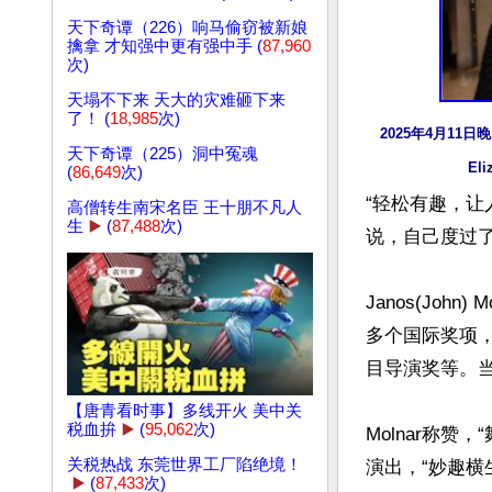
天下奇谭（226）响马偷窃被新娘
擒拿 才知强中更有强中手 (
87,960
次)
天塌不下来 天大的灾难砸下来
了！ (
18,985
次)
2025年4月11日
天下奇谭（225）洞中冤魂
El
(
86,649
次)
“轻松有趣，让人
高僧转生南宋名臣 王十朋不凡人
生
▶️
(
87,488
次)
说，自己度过了
Janos(Jo
多个国际奖项，
目导演奖等。当晚
【唐青看时事】多线开火 美中关
税血拚
▶️
(
95,062
次)
Molnar称
关税热战 东莞世界工厂陷绝境！
演出，“妙趣横
▶️
(
87,433
次)