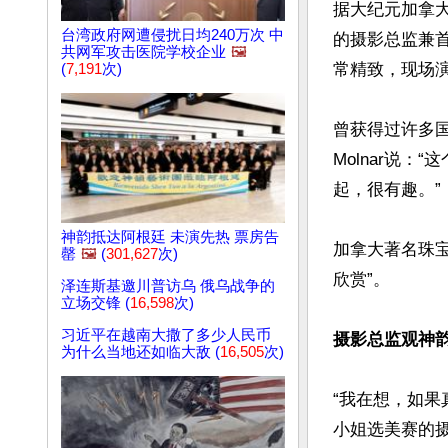
据大纪元加拿
台湾政府网遭侵扰日均240万次 中
的摄影总监兼首席
共网军攻击医院学校企业
🖼️
常精致，现场演
(
7,191
次)
曾获得过许多国际
Molnar说
起，很有趣。”

神韵抵达阿根廷 未演先热 票房告
加拿大著名珠宝
罄
🖼️
(
301,627
次)
欣赏”。

泽连斯基邀川普访乌 俄乌战争的
立场交锋 (
16,598
次)
习近平在越南大撒了多少人民币
摄影总监观神
为什么当地还如临大敌 (
16,505
次)
“我在想，如果
小姐选美赛的摄