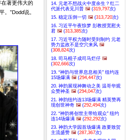
存在著更伟大的
14. 元老不想战火中度余生？红二
代派代表见川普
🖼️
(
319,797
次)
”Dodd说。

15. 稳定压倒一切
🖼️
(
313,720
次)
16. 习近平午夜惊梦 彭教授宽慰夫
君
🖼️
(
313,385
次)
17. 习近平权力随时受到制约 元老
势力监政不是空穴来风
🖼️
(
308,824
次)
18. 司马棍子成司马烂仔
🖼️
(
302,666
次)
19. “神韵与世界息息相关” 纽约连
15场爆满
🖼️
(
294,447
次)
20. 神韵展现神舞动之美 温哥华观
众赞神圣
🖼️
(
294,047
次)
21. 神韵纽约连13场爆满 精英赞再
现创世神奇
🖼️
(
292,494
次)
22. “神韵将创世主带给观众” 纽约
连14场爆满
🖼️
(
292,292
次)
23. 神韵大学园首场爆满 政要致贺
主流盛赞
🖼️
(
287,367
次)