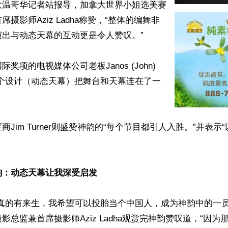
大温哥华记者站报导，加拿大世界小姐选美赛
摄影师Aziz Ladha称赞，“整体的编舞非
出与动态天幕的互动更是令人赞叹。”

奖项的电视媒体公司老板Janos (John) 
：“这个设计（动态天幕）把舞台和天幕连在了一
商Jim Turner则盛赞神韵的“每个节目都引人入胜。”并表示
韵：动态天幕让我深受启发
真的有来生，我希望可以投胎当个中国人，成为神韵中的一员
影总监兼首席摄影师Aziz Ladha观赏完神韵赞叹道，“因