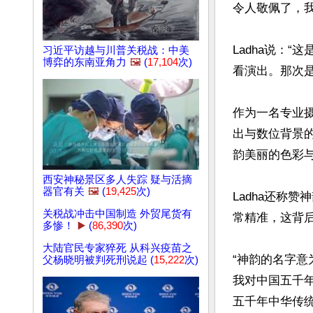
令人敬佩了，我
Ladha说：
习近平访越与川普关税战：中美
博弈的东南亚角力
🖼️
(
17,104
次)
看演出。那次是
作为一名专业摄
出与数位背景
韵美丽的色彩与
西安神秘景区多人失踪 疑与活摘
器官有关
🖼️
(
19,425
次)
Ladha还称
关税战冲击中国制造 外贸尾货有
常精准，这背后
多惨！
▶️
(
86,390
次)
大陆官民专家猝死 从科兴疫苗之
“神韵的名字意
父杨晓明被判死刑说起 (
15,222
次)
我对中国五千年
五千年中华传统