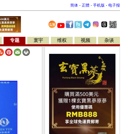
简体
-
正體
-
手机版
-
电子报
专题
寰宇
维权
视频
杂谈