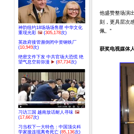
他盛赞整场演
刻，更具层次
神韵纽约18场场场售罄 中华文化
佩。”

重现光彩
🖼️
(
305,178
次)
英政府接管濒倒闭中资钢铁厂
(
10,949
次)
获奖电视媒体人
绝密文件下发 中共官场大恐慌 绝
望气息空前弥漫
▶️
(
87,734
次)
习访三国 越南放话耐人寻味
🖼️
(
17,667
次)
习当权下一大特色：中国顶尖科
学家接连现离奇死亡 (
85,136
次)