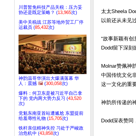
川普暂免科技产品关税：压力妥
太太Sheel
协还是既定策略？ (
13,965
次)
以前还从未见过
美中关税战 江苏等地外贸工厂停
运裁员 (
85,432
次)
“故事新颖有
Dodd留下深刻
Molnar赞
中国传统文化
神韵温哥华演出大爆满落幕 华
人：震撼
🖼️
(
300,058
次)
这一文化的重要
爆料：何卫东是被习近平自己拿
下的 党内两大势力反习 (
43,520
神韵所传递的神
次)
党魁东南亚首站遭尴尬 东盟提前
给羞辱性礼物 (
15,705
次)
Dodd深表赞
铁杆亲信精神失控 习处于严峻政
治危机中 (
43,858
次)