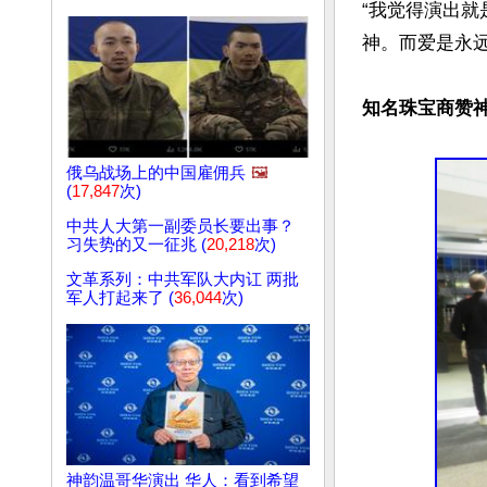
“我觉得演出
神。而爱是永远
知名珠宝商赞
俄乌战场上的中国雇佣兵
🖼️
(
17,847
次)
中共人大第一副委员长要出事？
习失势的又一征兆 (
20,218
次)
文革系列：中共军队大内讧 两批
军人打起来了 (
36,044
次)
神韵温哥华演出 华人：看到希望