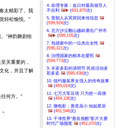
4. 命理专家：血日对最高领导人
不吉利
🖼️▶️
(
601,870
次)
演奏太精彩了。我
5. 晋朝人从冥府回来传信息
🖼️
轻松愉悦。”

(
599,924
次)
6. 北方沙尘翻山越岭袭击广州市
🖼️▶️
(
599,155
次)
。”神韵舞剧给
7. 包拯家中的一位杰出女性
🖼️
(
596,321
次)
8. 治理国家的根本在爱民
🖼️
(
594,773
次)
是至关重要的，
9. 丰富多彩的清明节 民俗活动多
文化，并且了解
彩多姿
🖼️
(
585,438
次)
10. 纽约服装界女强人的传奇故事
🖼️
(
459,014
次)
11. 七万大军压境 只为抢一高僧
何方。”

🖼️
(
454,136
次)
12. 微电影：善意虽小 灿如星辰
🖼️
(
451,546
次)


13. 干净世界“善良很酷”影片大赛
时代广场颁奖
🖼️
(
451,070
次)