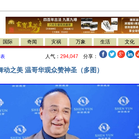
国际
奇闻
灾祸
万象
生活
文化
人气：
294,047
分享：
发表
舞动之美 温哥华观众赞神圣（多图）