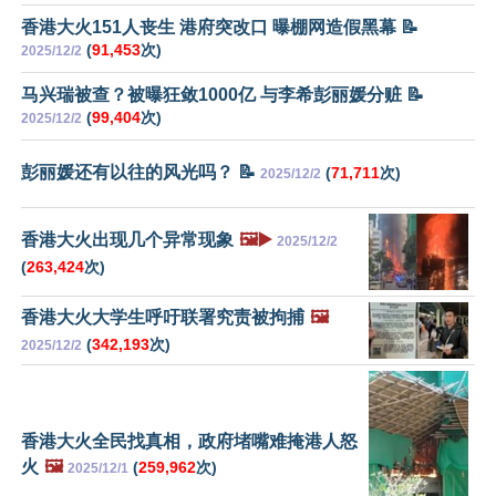
香港大火151人丧生 港府突改口 曝棚网造假黑幕 📝
(
91,453
次)
2025/12/2
马兴瑞被查？被曝狂敛1000亿 与李希彭丽媛分赃 📝
(
99,404
次)
2025/12/2
彭丽媛还有以往的风光吗？ 📝
(
71,711
次)
2025/12/2
香港大火出现几个异常现象
🖼️▶️
2025/12/2
(
263,424
次)
香港大火大学生呼吁联署究责被拘捕
🖼️
(
342,193
次)
2025/12/2
香港大火全民找真相，政府堵嘴难掩港人怒
火
🖼️
(
259,962
次)
2025/12/1