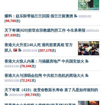
爆料：赵乐际带杨兰兰回国 假兰兰留澳洲 📝
2025/12/1
(
98,789
次)
天下奇谭(420)前世在宗教裁判所工作 今生承果报
2025/12/1
(
87,339
次)
香港大火升至146人死 港民怒要真相 官方
抓人
🖼️
📝
(
267,178
次)
2025/11/30
香港大火惊人内幕：习搞砸房地产 中共国安放火 📝
(
79,346
次)
2025/11/30
香港大火与演唱会拉闸 中共权力危机的两场大火 📝
(
72,241
次)
2025/11/29
天下奇谭（419）改变命数延长寿命 袁了凡是如何做到的
📝
(
89,749
次)
2025/11/29