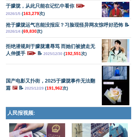
于朦胧，从此只能在记忆中看你
🖼️▶️
(
163,279
次)
2026/1/5
抢于朦胧运气岂能没报应？习脸现怪异网友惊呼好恐怖 📝
(
69,830
次)
2026/1/4
拒绝潜规则于朦胧遭辱骂 而她们被掳走无
人伸援手
🖼️▶️
📝
(
192,551
次)
2025/12/30
国产电影又扑街，2025于朦胧事件无法翻
篇
🖼️
📝
(
191,962
次)
2025/12/29
人民报视频: