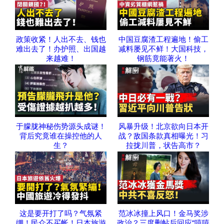
政策收紧！人出不去、钱也
中国豆腐渣工程遍地！偷工
难出去了！办护照、出国越
减料屡见不鲜！大国科技，
来越难！
钢筋竟能著火！
于朦胧神秘伤势源头成谜！
风暴升级！北京欲向日本开
背后究竟谁在操控他的人
战？敌国条款真相曝光！习
生？
拉拢川普，状告高市？
这是要开打了吗？气氛紧
范冰冰撞上风口！金马奖涉
绷！民众不买帐！日本旅游
政治？三度删帖后回应“嘻嘻