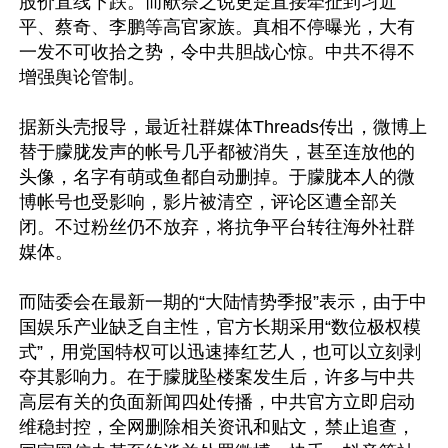
股价直线下跌。而献祭之说更是直接牵扯到习近
平、蔡奇、李鹏等高官家族。真相不停曝光，大有
一发不可收拾之势，令中共胆战心惊。中共不得不
增强舆论管制。

据新头壳报导，最近社群媒体Threads传出，微博上
替于朦胧发声的帐号几乎都被消失，甚至连放他的
头像，名字有萌或鱼都自动删掉。于朦胧本人的微
博帐号也受影响，影片被清空，评论区遭全部关
闭。不过粉丝仍不放弃，将抗争平台转往海外社群
媒体。

而陆委会在最新一期的“大陆情势季报”表示，由于中
国娱乐产业缺乏自主性，官方长期采用“数位极权模
式”，用党国特权可以迅速捧红艺人，也可以立刻剥
夺其影响力。在于朦胧坠楼案发生后，许多与中共
高层有关的负面新闻四处传播，中共官方立即启动
维稳封控，全网删除相关资讯和贴文，禁止追查，