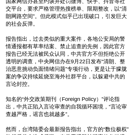
国家网信办甚至约谈并处罚微博、快手、抖音等社
交平台，要求严格管理热搜榜单、限期整改，以“清
朗网路空间”。但此模式似乎已出现破口，引发巨大
的社会反弹。

报告指出，过去类似的重大案件，各地公安局的警
情通报都有草率结案、禁止追查的先例，因此官方
报告已经无法被民众认同，中共官方不但拒绝公开
透明的调查，中央网信办在9月22日发布“清朗、整
治恶意挑动负面情绪问题”专项行动，更是让于朦胧
案的争议持续延烧至海外社群平台，以躲避中共的
言论封控。

知名的“外交政策期刊（Foreign Policy）”评论指
出，中共正陷入言论审查的自我循环困境，“言论审
查越严格，谣言也就越多”。

然而，台湾陆委会最新报告指出，官方的“数位极权”