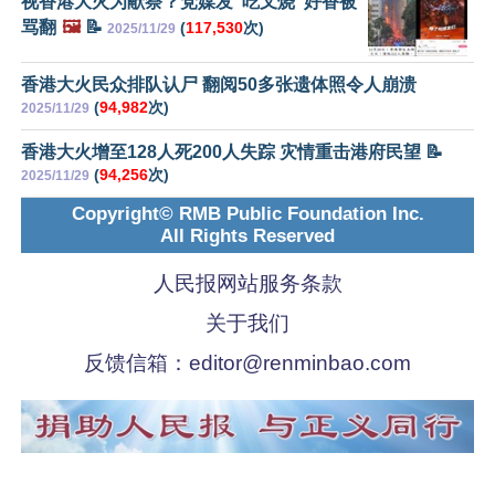
视香港大火为献祭？党媒发“吃叉烧”好香被
骂翻
🖼️
📝
(
117,530
次)
2025/11/29
香港大火民众排队认尸 翻阅50多张遗体照令人崩溃
(
94,982
次)
2025/11/29
香港大火增至128人死200人失踪 灾情重击港府民望 📝
(
94,256
次)
2025/11/29
Copyright© RMB Public Foundation Inc.
All Rights Reserved
人民报网站服务条款
关于我们
反馈信箱：
editor@renminbao.com