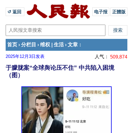
↺ 返回 
电子报
正體版
首页
分栏目
维权
生活
文章
›
›
|
›
：
2025年12月3日
发表
人气：
509,874
于朦胧案“全球舆论压不住” 中共陷入困境
（图）