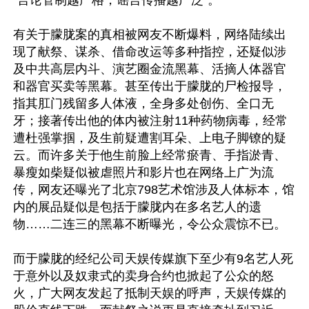
“言论管制越严格，谣言传播越广泛”。

有关于朦胧案的真相被网友不断爆料，网络陆续出
现了献祭、谋杀、借命改运等多种指控，还疑似涉
及中共高层内斗、演艺圈金流黑幕、活摘人体器官
和器官买卖等黑幕。甚至传出于朦胧的尸检报导，
指其肛门残留多人体液，全身多处创伤、全口无
牙；接著传出他的体内被注射11种药物病毒，经常
遭杜强掌掴，及生前疑遭割耳朵、上电子脚镣的疑
云。而许多关于他生前脸上经常瘀青、手指淤青、
暴瘦如柴疑似被虐照片和影片也在网络上广为流
传，网友还曝光了北京798艺术馆涉及人体标本，馆
内的展品疑似是包括于朦胧内在多名艺人的遗
物……二连三的黑幕不断曝光，令公众震惊不已。

而于朦胧的经纪公司天娱传媒旗下至少有9名艺人死
于意外以及奴隶式的卖身合约也掀起了公众的怒
火，广大网友发起了抵制天娱的呼声，天娱传媒的