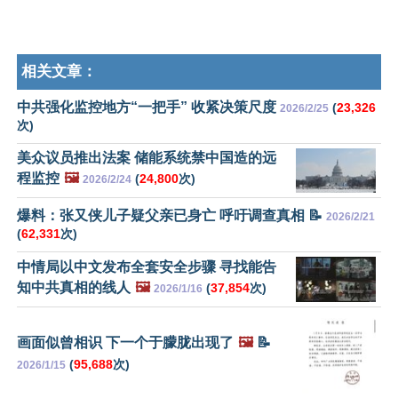
相关文章：
中共强化监控地方“一把手” 收紧决策尺度
(
23,326
2026/2/25
次)
美众议员推出法案 储能系统禁中国造的远
程监控
🖼️
(
24,800
次)
2026/2/24
爆料：张又侠儿子疑父亲已身亡 呼吁调查真相 📝
2026/2/21
(
62,331
次)
中情局以中文发布全套安全步骤 寻找能告
知中共真相的线人
🖼️
(
37,854
次)
2026/1/16
画面似曾相识 下一个于朦胧出现了
🖼️
📝
(
95,688
次)
2026/1/15