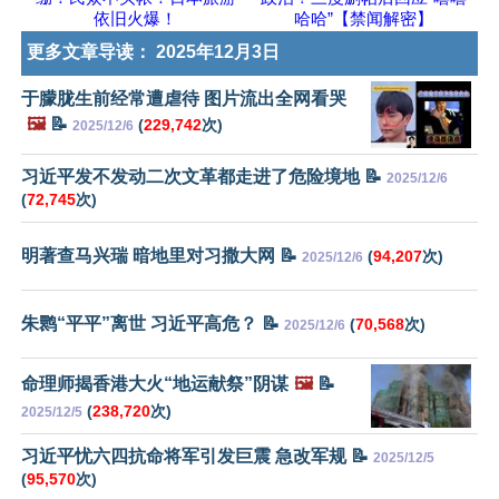
依旧火爆！
哈哈”【禁闻解密】
更多文章导读：
2025年12月3日
于朦胧生前经常遭虐待 图片流出全网看哭
🖼️
📝
(
229,742
次)
2025/12/6
习近平发不发动二次文革都走进了危险境地 📝
2025/12/6
(
72,745
次)
明著查马兴瑞 暗地里对习撒大网 📝
(
94,207
次)
2025/12/6
朱鹮“平平”离世 习近平高危？ 📝
(
70,568
次)
2025/12/6
命理师揭香港大火“地运献祭”阴谋
🖼️
📝
(
238,720
次)
2025/12/5
习近平忧六四抗命将军引发巨震 急改军规 📝
2025/12/5
(
95,570
次)