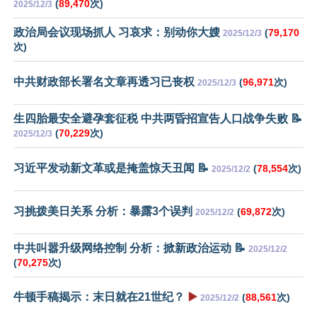
(
89,470
次)
2025/12/3
政治局会议现场抓人 习哀求：别动你大嫂
(
79,170
2025/12/3
次)
中共财政部长署名文章再透习已丧权
(
96,971
次)
2025/12/3
生四胎最安全避孕套征税 中共两昏招宣告人口战争失败 📝
(
70,229
次)
2025/12/3
习近平发动新文革或是掩盖惊天丑闻 📝
(
78,554
次)
2025/12/2
习挑拨美日关系 分析：暴露3个误判
(
69,872
次)
2025/12/2
中共叫嚣升级网络控制 分析：掀新政治运动 📝
2025/12/2
(
70,275
次)
牛顿手稿揭示：末日就在21世纪？
▶️
(
88,561
次)
2025/12/2