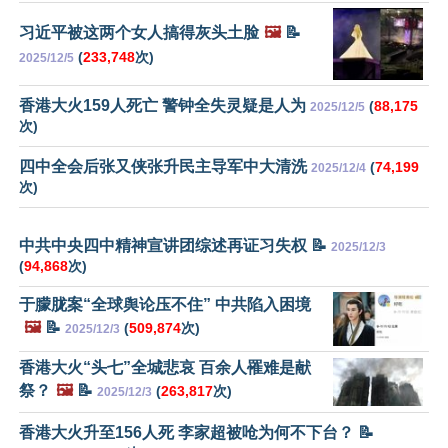
习近平被这两个女人搞得灰头土脸
🖼️
📝
(
233,748
次)
2025/12/5
香港大火159人死亡 警钟全失灵疑是人为
(
88,175
2025/12/5
次)
四中全会后张又侠张升民主导军中大清洗
(
74,199
2025/12/4
次)
中共中央四中精神宣讲团综述再证习失权 📝
2025/12/3
(
94,868
次)
于朦胧案“全球舆论压不住” 中共陷入困境
🖼️
📝
(
509,874
次)
2025/12/3
香港大火“头七”全城悲哀 百余人罹难是献
祭？
🖼️
📝
(
263,817
次)
2025/12/3
香港大火升至156人死 李家超被呛为何不下台？ 📝