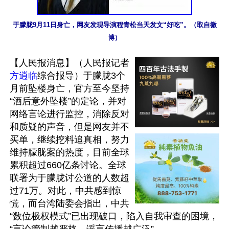
于朦胧9月11日身亡，网友发现导演程青松当天发文“好吃”。（取自微
博）
【人民报消息】（人民报记者
方逍临
综合报导）于朦胧3个
月前坠楼身亡，官方至今坚持
“酒后意外坠楼”的定论，并对
网络言论进行监控，消除反对
和质疑的声音，但是网友并不
买单，继续挖料追真相，努力
维持朦胧案的热度，目前全球
累积超过660亿条讨论。全球
联署为于朦胧讨公道的人数超
过71万。对此，中共感到惊
慌，而台湾陆委会指出，中共
“数位极权模式”已出现破口，陷入自我审查的困境，