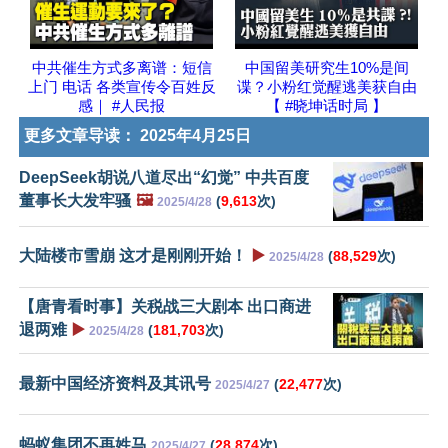
中共催生方式多离谱：短信
中国留美研究生10%是间
上门 电话 各类宣传令百姓反
谍？小粉红觉醒逃美获自由
感｜ #人民报
【 #晓坤话时局 】
更多文章导读：
2025年4月25日
DeepSeek胡说八道尽出“幻觉” 中共百度
董事长大发牢骚
🖼️
(
9,613
次)
2025/4/28
大陆楼市雪崩 这才是刚刚开始！
▶️
(
88,529
次)
2025/4/28
【唐青看时事】关税战三大剧本 出口商进
退两难
▶️
(
181,703
次)
2025/4/28
最新中国经济资料及其讯号
(
22,477
次)
2025/4/27
蚂蚁集团不再姓马
(
28,874
次)
2025/4/27