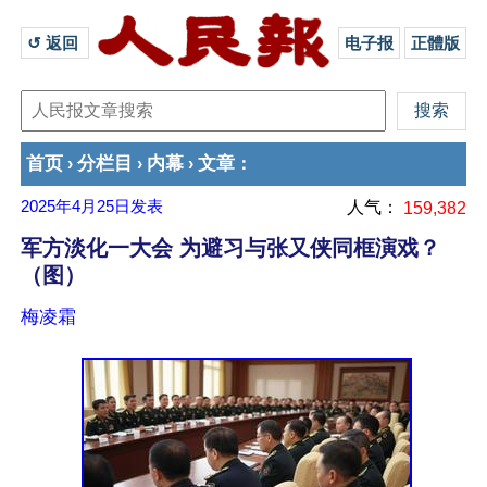
↺ 返回 
电子报
正體版
首页
分栏目
内幕
文章
›
›
›
：
2025年4月25日
发表
人气：
159,382
军方淡化一大会 为避习与张又侠同框演戏？
（图）
梅凌霜