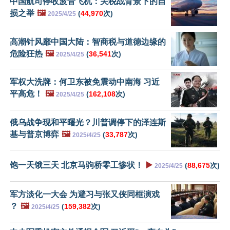
中国航司停收波音飞机：关税战背景下的自
损之举
🖼️
(
44,970
次)
2025/4/25
高潮针风靡中国大陆：智商税与道德边缘的
危险狂热
🖼️
(
36,541
次)
2025/4/25
军权大洗牌：何卫东被免震动中南海 习近
平高危！
🖼️
(
162,108
次)
2025/4/25
俄乌战争现和平曙光？川普调停下的泽连斯
基与普京博弈
🖼️
(
33,787
次)
2025/4/25
饱一天饿三天 北京马驹桥零工惨状！
▶️
(
88,675
次)
2025/4/25
军方淡化一大会 为避习与张又侠同框演戏
？
🖼️
(
159,382
次)
2025/4/25