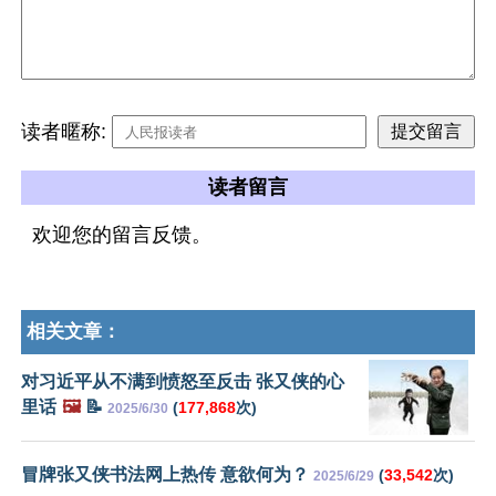
读者暱称:
读者留言
欢迎您的留言反馈。
相关文章：
对习近平从不满到愤怒至反击 张又侠的心
里话
🖼️
📝
(
177,868
次)
2025/6/30
冒牌张又侠书法网上热传 意欲何为？
(
33,542
次)
2025/6/29