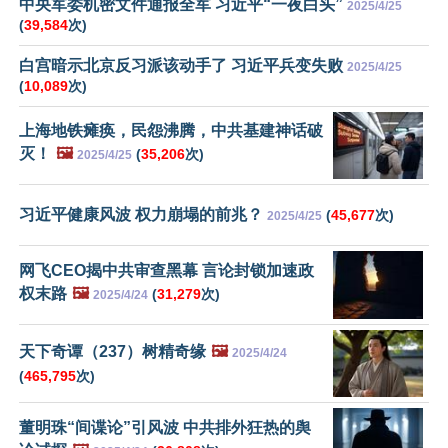
中央军委机密文件通报全军 习近平“一夜白头”
2025/4/25
(
39,584
次)
白宫暗示北京反习派该动手了 习近平兵变失败
2025/4/25
(
10,089
次)
上海地铁瘫痪，民怨沸腾，中共基建神话破
灭！
🖼️
(
35,206
次)
2025/4/25
习近平健康风波 权力崩塌的前兆？
(
45,677
次)
2025/4/25
网飞CEO揭中共审查黑幕 言论封锁加速政
权末路
🖼️
(
31,279
次)
2025/4/24
天下奇谭（237）树精奇缘
🖼️
2025/4/24
(
465,795
次)
董明珠“间谍论”引风波 中共排外狂热的舆