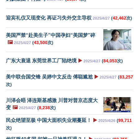
迎宾礼仪又现变化 再证习失外交主导权
(
42,462
次)
2025/4/27
美国严禁“赴美生子”中国孕妇“美国梦”碎
🖼️
(
43,500
次)
2025/4/27
广东大衰退 东莞世界工厂陷绝境
▶️
(
84,053
次)
2025/4/27
美中联合国交锋 吴婷中文反击 傅聪尴尬
▶️
(
83,257
2025/4/27
次)
川泽会晤 泽连斯基感激 川普对普京态度大
变
🖼️
(
8,238
次)
2025/4/27
民众绝望至极 中国大面积失业潮蔓延！
▶️
(
99,711
2025/4/26
次)