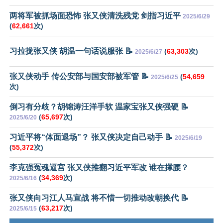
两将军被抓场面恐怖 张又侠清洗残党 剑指习近平
2025/6/29
(
62,661
次)
习拉拢张又侠 胡温一句话说服张 📝
(
63,303
次)
2025/6/27
张又侠动手 传公安部与国安部被军管 📝
(
54,659
2025/6/25
次)
倒习有分歧？胡锦涛汪洋手软 温家宝张又侠强硬 📝
(
65,697
次)
2025/6/20
习近平将“体面退场”？ 张又侠决定自己动手 📝
2025/6/19
(
55,372
次)
李克强冤魂逼宫 张又侠推翻习近平军改 谁在撑腰？
(
34,369
次)
2025/6/16
张又侠向习江人马宣战 将不惜一切推动改朝换代 📝
(
63,217
次)
2025/6/15