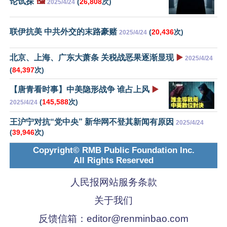
论试探
🖼️
(
26,808
次)
2025/4/24
联伊抗美 中共外交的末路豪赌
(
20,436
次)
2025/4/24
北京、上海、广东大萧条 关税战恶果逐渐显现
▶️
2025/4/24
(
84,397
次)
【唐青看时事】中美隐形战争 谁占上风
▶️
(
145,588
次)
2025/4/24
王沪宁对抗“党中央” 新华网不登其新闻有原因
2025/4/24
(
39,946
次)
Copyright© RMB Public Foundation Inc.
All Rights Reserved
人民报网站服务条款
关于我们
反馈信箱：
editor@renminbao.com