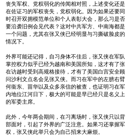
丧失军权、党权弱化的传闻相对照，上述变化还是
在佐证习的军权丧失，党权弱化。因为如果还要同
时召开双拥模范单位和个人表彰大会，那么习是否
要沿袭旧例会见代表？这对中共军方、中南海都是
一个问题，尤其在张又侠已经明显与习撕破脸皮的
情况下。

外界可能还记得，自习身体不佳后，张又侠在军队
掌控权力似乎已经为越南和美国所知，这才有了张
在访越时受到高规格接待，才有了美国白宫安全顾
问沙利文点名会见张又侠。而习在军中的左膀右臂
何衞东、苗华以及众多亲信的被查，也证明习在军
内地位江河日下，极大的可能是早已经只是名义上
的军委主席。

此外，今年两会期间，在习离场时，张又侠只以背
部面对，引起了外界的广泛注意。如果习还掌握军
权，张又侠此举只会为自己招来大麻烦。
