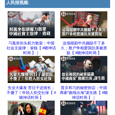
人民报视频:
习孤坐街头权力散架；中国
这场闹剧中共蹦跶不了多
社会主旋律：省钱【 #晓坤话
久；散户争相爱国抗美被质
时局 】｜
疑【 #晓坤话时局 】
失业大爆发 苦日子还很长；
普京和习的秘密协议；中国
不傻了！年轻人拒交社保【 #
商家“曲线出海”谋生路【 #晓
晓坤话时局 】
坤话时局 】｜