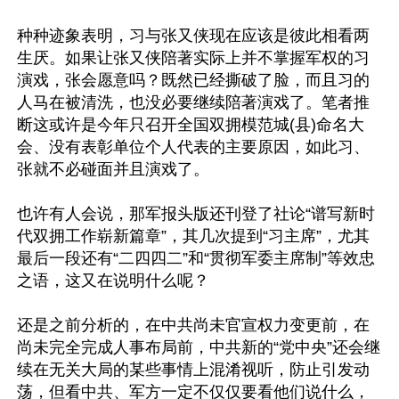
种种迹象表明，习与张又侠现在应该是彼此相看两
生厌。如果让张又侠陪著实际上并不掌握军权的习
演戏，张会愿意吗？既然已经撕破了脸，而且习的
人马在被清洗，也没必要继续陪著演戏了。笔者推
断这或许是今年只召开全国双拥模范城(县)命名大
会、没有表彰单位个人代表的主要原因，如此习、
张就不必碰面并且演戏了。

也许有人会说，那军报头版还刊登了社论“谱写新时
代双拥工作崭新篇章”，其几次提到“习主席”，尤其
最后一段还有“二四四二”和“贯彻军委主席制”等效忠
之语，这又在说明什么呢？

还是之前分析的，在中共尚未官宣权力变更前，在
尚未完全完成人事布局前，中共新的“党中央”还会继
续在无关大局的某些事情上混淆视听，防止引发动
荡，但看中共、军方一定不仅仅要看他们说什么，