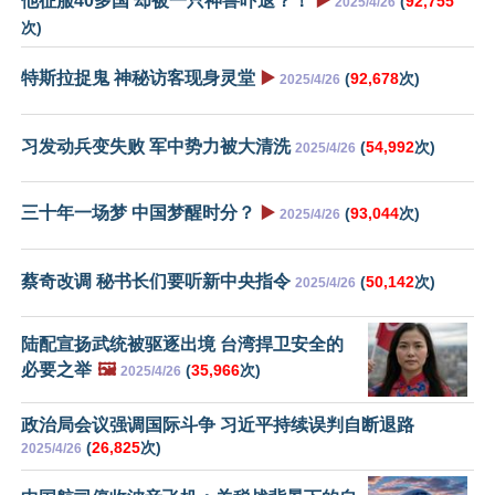
他征服40多国 却被一只神兽吓退？！
▶️
(
92,755
2025/4/26
次)
特斯拉捉鬼 神秘访客现身灵堂
▶️
(
92,678
次)
2025/4/26
习发动兵变失败 军中势力被大清洗
(
54,992
次)
2025/4/26
三十年一场梦 中国梦醒时分？
▶️
(
93,044
次)
2025/4/26
蔡奇改调 秘书长们要听新中央指令
(
50,142
次)
2025/4/26
陆配宣扬武统被驱逐出境 台湾捍卫安全的
必要之举
🖼️
(
35,966
次)
2025/4/26
政治局会议强调国际斗争 习近平持续误判自断退路
(
26,825
次)
2025/4/26