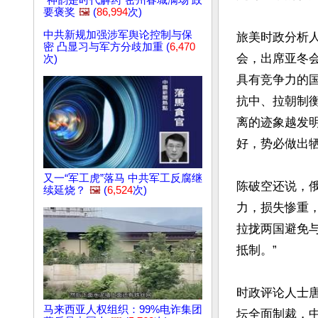
“神韵是时代解药”密州春城满场 政
要褒奖
🖼️
(
86,994
次)
中共新规加强涉军舆论控制与保
旅美时政分析
密 凸显习与军方分歧加重 (
6,470
会，出席亚冬
次)
具有竞争力的
抗中、拉朝制
离的迹象越发
好，势必做出牺
又一“军工虎”落马 中共军工反腐继
陈破空还说，
续延烧？
🖼️
(
6,524
次)
力，损失惨重
拉拢两国避免
抵制。”

时政评论人士
马来西亚人权组织：99%电诈集团
坛全面制裁，