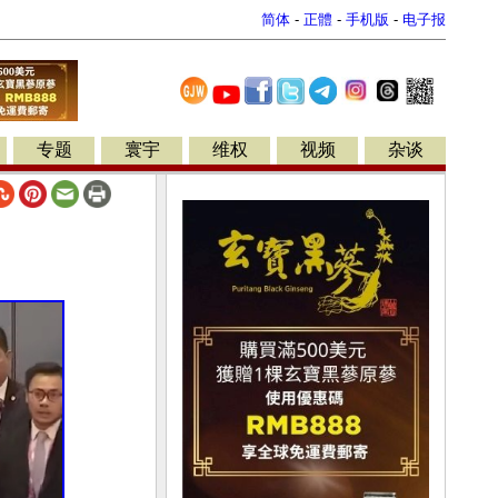
简体
-
正體
-
手机版
-
电子报
专题
寰宇
维权
视频
杂谈