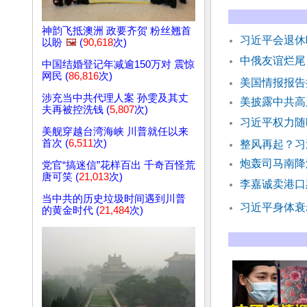
神韵飞抵澳洲 政要齐贺 粉丝翘首
习近平会退
以盼
🖼️
(
90,618
次)
中俄友谊烂尾
中国结婚登记年减逾150万对 震惊
网民 (
86,816
次)
美国情报报告
涉充当中共代理人案 孙雯及其丈
美披露中共高
夫再被控洗钱 (
5,807
次)
习近平权力随
美舰穿越台湾海峡 川普就任以来
首次 (
6,511
次)
整风再起？习
炮轰司马南降
党官“搞迷信”花样百出 千奇百怪荒
唐可笑 (
21,013
次)
李嘉诚卖港口
当中共的历史垃圾时间遇到川普
习近平身体衰
的黄金时代 (
21,484
次)