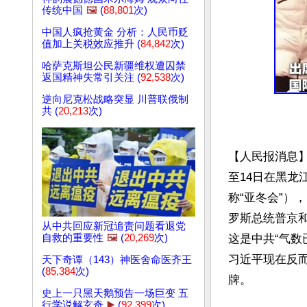
传统中国
🖼️
(
88,801
次)
中国人疯抢黄金 分析：人民币贬
值加上关税效应推升 (
84,842
次)
哈萨克斯坦公民新疆维权遭囚禁
返国精神失常引关注 (
92,538
次)
逆向尼克松战略突显 川普联俄制
共 (
20,213
次)
【人民报消息
至14日在黑龙
称“亚冬会”）
罗斯总统普京
从中共回应新冠追责问题看退党
这是中共“气数
自救的重要性
🖼️
(
20,269
次)
习近平现在反
天下奇谭（143）神医舍命医齐王
(
85,384
次)
牌。

史上一只黑天鹅预告一场巨变 五
行学说解玄奇
▶️
(
92,399
次)