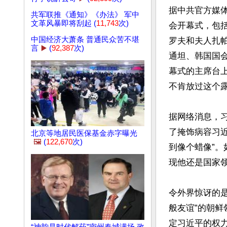
据中共官方媒
共军联推《通知》《办法》 军中
文革风暴即将刮起 (
11,743
次)
会开幕式，包
中国经济大萧条 普通民众苦不堪
罗夫和夫人扎
言
▶️
(
92,387
次)
通坦、韩国国
幕式的主席台
不肯放过这个露
据网络消息，
了掩饰病容习
北京等地居民医保基金赤字曝光
🖼️
(
122,670
次)
到像个蜡像”
现他还是国家
令外界惊讶的是
般友谊”的朝
定习近平的权力