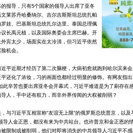
体的报导，只有5个国家的领导人出席了亚冬
括文莱苏丹哈桑纳尔、吉尔吉斯斯坦总统扎帕
帕罗娃、巴基斯坦总统扎尔达里、泰国总理佩
会议长禹元植，以及国际奥委会主席巴赫。开
上外宾太少，场面实在太冷清，但习近平依然
脸机会。

习近平近期才经历了第二次脑梗，大病初愈就跑到哈尔滨来会
近平还化了浓妆，习的画面也都经过明显的修饰。有网友指出
。如此辛苦也要出席亚冬会开幕式，习近平难道是为了刷存在
领导人，手中还有权力，而非外界传闻的大权被削弱？

，与习近平互相宣称“友谊无上限”的俄罗斯总统普京，以及
鲜领导人金正恩，都没有来为中共站台。也许普京和金正恩的
被限制或被削弱，他们对即将消失的中共领导人习近平不感兴