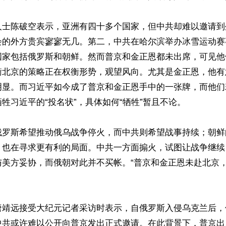
人士陈破空表示，亚洲有四十多个国家，但中共却难以邀请到
会的外方贵宾寥寥无几。第二，中共在哈尔滨举办冰雪运动赛
国家包括俄罗斯和朝鲜。然而普京和金正恩都未出席，可见他
衡北京的策略正在权衡形势，观望风向。尤其是金正恩，他有
明显。而习近平如今成了普京和金正恩手中的一张牌，而他们
牲习近平的“投名状”，具体如何“牺牲”暂且不论。

俄罗斯希望推动俄乌战争停火，而中共则希望战事持续；朝鲜
，也在寻求更有利的局面。中共一方面搧火，试图让战争继续
与美方妥协，而俄朝对此并不买帐。“普京和金正恩未赴北京
唐靖远接受大纪元记者采访时表示，自俄罗斯入侵乌克兰后，
中共或许难以公开向普京发出正式邀请。在此背景下，普京出