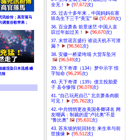
全无！
▶️
(
97,672
次)
35. 过去十多年来，中国妈妈在塞
死讯纷传；高官落马
班岛生下三千“美宝”
🖼️
(
97,439
次)
共调查谷歌苹果；
36. 百业萧条 前景迷茫 中国人哀
叹过年如过关！
▶️
(
96,670
次)
37. 末世谣言盛行 谁说天机不可泄
漏？
▶️
(
96,561
次)
38. 安徽一桥梁垮塌 大货车坠河
🖼️
(
96,549
次)
39. 天下奇谭（134）梦中示字 悟
陆媒渲染日本流感 瞒
字知命 (
96,295
次)
民报
40. 天下奇谭（139）债主投胎爱
子 县令惨报 (
96,078
次)
41. “自己玩死自己” 北京萧条肉眼
可见！
▶️
(
95,762
次)
42. 中共悄悄更改美国务卿译名 网
友嘲讽：制裁的是“卢比奥”不是
“鲁比奥”
🖼️
(
95,631
次)
43. 苏东坡的轮回转生 来生幸与前
世接缘
▶️
(
95,512
次)