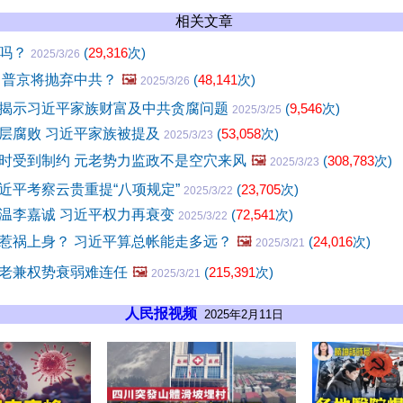
相关文章
休吗？
(
29,316
次)
2025/3/26
 普京将抛弃中共？
🖼️
(
48,141
次)
2025/3/26
揭示习近平家族财富及中共贪腐问题
(
9,546
次)
2025/3/25
层腐败 习近平家族被提及
(
53,058
次)
2025/3/23
时受到制约 元老势力监政不是空穴来风
🖼️
(
308,783
次)
2025/3/23
近平考察云贵重提“八项规定”
(
23,705
次)
2025/3/22
温李嘉诚 习近平权力再衰变
(
72,541
次)
2025/3/22
惹祸上身？ 习近平算总帐能走多远？
🖼️
(
24,016
次)
2025/3/21
老兼权势衰弱难连任
🖼️
(
215,391
次)
2025/3/21
人民报视频
2025年2月11日