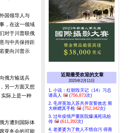
外国领导人与
事，在这一领域
们对于川普联俄
意与中共保持距
若要向川普示
近期最受欢迎的文章
向俄方输送兵
2025年2月11日
，另一方面又想
1. 小说：红朝毁灭记（14）习总
，实际上是一种
请高人
🖼️
(
756,873
次)
2. 毛岸英加入苏共并宣誓效忠 斯
大林赠其手枪
🖼️
(
752,342
次)
3. 过年疫情严重医院爆满死讯纷
传
🖼️
(
611,392
次)
俄方遭到国际体
4. 老婆婆为了救人不惜自污 得善
席亚冬会的可能