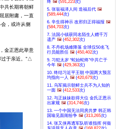
终
🖼️
(
591,223
次)
中共长期将朝鲜
5. 张翁福泽人间 造福后代
🖼️
(
589,444
次)
屈居附庸，一直
6. 辛生得神示 改邪归正得福报
🖼️
冬会，或许从侧
(
584,703
次)
7. 法国小镇获同名陌生人赠千万
遗产
🖼️
(
452,302
次)
8. 不丹机场难降落 全球仅50名飞
，金正恩此举意
行员能胜任
🖼️
(
450,402
次)
过于亲近。”△
9. 习犯太岁 “蛇始蛇终”中共亡于
今年
🖼️
(
429,363
次)
10. 终结习近平王朝 中国两大预言
均指向一人
🖼️
(
420,679
次)
11. 乌军揭示朝鲜士兵不为人知的
一面
🖼️
(
412,533
次)
12. 与正妹妹欲得大位 金氏正恩示
出家规
🖼️
(
314,746
次)
13. 一个中国无法同房共梦 韩正韩
国瑜见面闹纷争
🖼️
(
313,265
次)
14. 张又侠再透军队听谁指挥 何衞
东说辞无人在意
🖼️
(
168,822
次)