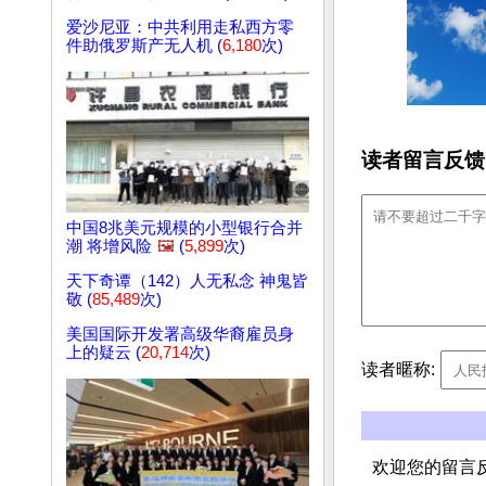
爱沙尼亚：中共利用走私西方零
件助俄罗斯产无人机 (
6,180
次)
读者留言反馈
中国8兆美元规模的小型银行合并
潮 将增风险
🖼️
(
5,899
次)
天下奇谭（142）人无私念 神鬼皆
敬 (
85,489
次)
美国国际开发署高级华裔雇员身
上的疑云 (
20,714
次)
读者暱称:
欢迎您的留言