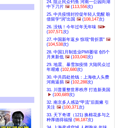
24. 阻止民众钓鱼 河南一公园向湖
中下刀片
🖼️
(
113,556
次)
25. 中共疫情封控促年轻人觉醒 盼
借留学“润”出国
🖼️
(
108,147
次)
26. 没钱！今年过年无年味
🖼️▶️
(
107,571
次)
27. 中国新年返乡 惊现“骨折票”
🖼️
(
104,538
次)
28. 中国1月制造业PMI萎缩 创5个
月来新低
🖼️
(
103,040
次)
29. 地震、暴雪加疫情 大陆民众过
年艰难 (
102,680
次)
30. 中共四处抢钱：上海收人头费
河南逼捐
🖼️
(
102,288
次)
31. 川普重整世界秩序 打造新美国
▶️
(
100,689
次)
32. 南京多人感染“甲流”后面瘫 引
关注
🖼️
(
100,371
次)
33. 天下奇谭（121) 换棉花多与之
种厚德得福报 (
98,187
次)
34. 上海变成空城 人都跑光 年味