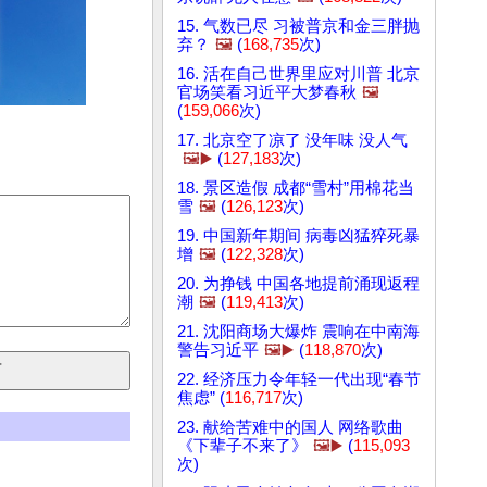
15. 气数已尽 习被普京和金三胖抛
弃？
🖼️
(
168,735
次)
16. 活在自己世界里应对川普 北京
官场笑看习近平大梦春秋
🖼️
(
159,066
次)
17. 北京空了凉了 没年味 没人气
🖼️▶️
(
127,183
次)
18. 景区造假 成都“雪村”用棉花当
雪
🖼️
(
126,123
次)
19. 中国新年期间 病毒凶猛猝死暴
增
🖼️
(
122,328
次)
20. 为挣钱 中国各地提前涌现返程
潮
🖼️
(
119,413
次)
21. 沈阳商场大爆炸 震响在中南海
警告习近平
🖼️▶️
(
118,870
次)
22. 经济压力令年轻一代出现“春节
焦虑” (
116,717
次)
23. 献给苦难中的国人 网络歌曲
《下辈子不来了》
🖼️▶️
(
115,093
次)