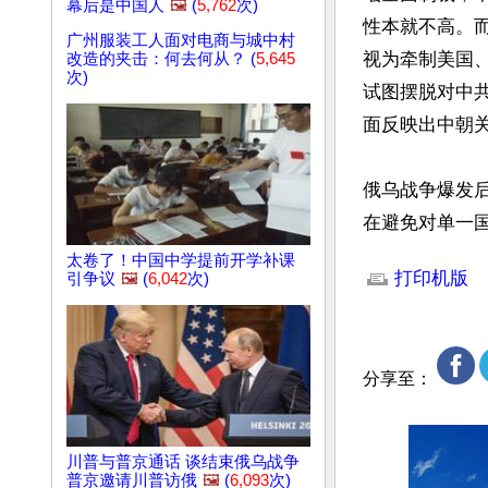
幕后是中国人
🖼️
(
5,762
次)
性本就不高。
广州服装工人面对电商与城中村
视为牵制美国
改造的夹击：何去何从？ (
5,645
次)
试图摆脱对中
面反映出中朝关
俄乌战争爆发
在避免对单一
文章网址: http://w
太卷了！中国中学提前开学补课
打印机版
引争议
🖼️
(
6,042
次)
分享至：
川普与普京通话 谈结束俄乌战争
普京邀请川普访俄
🖼️
(
6,093
次)