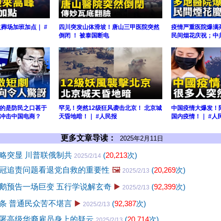
葬场加班加点｜ #
四川突发山体滑坡！唐山三甲医院突然
疫情严重医院爆满
倒闭 ！ 被泰国断电
民间烟花庆祝；中
的是防民之口甚于
罕见！突然12级狂风袭击北京！ 北京城
中国疫情大爆发！
冲击中国电商？
天昏地暗！｜ #人民报
国内疫情！｜ #人
更多文章导读：
2025年2月11日
略突显 川普联俄制共
(
20,213
次)
2025/2/14
冠追责问题看退党自救的重要性
🖼️
(
20,269
次)
2025/2/13
鹅预告一场巨变 五行学说解玄奇
▶️
(
92,399
次)
2025/2/13
条 普通民众苦不堪言
▶️
(
92,387
次)
2025/2/13
署高级华裔雇员身上的疑云
(
20,714
次)
2025/2/13