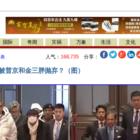
国际
奇闻
灾祸
万象
生活
文化
人气：
168,735
分享：
发表
习被普京和金三胖抛弃？（图）