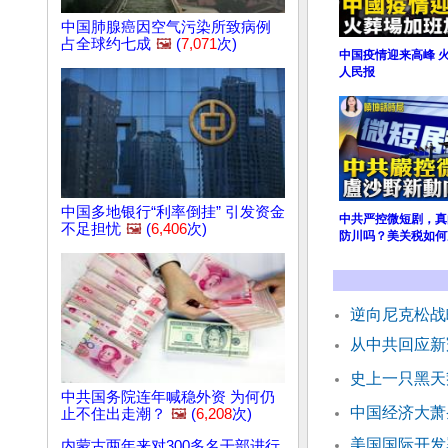
中国肺腺癌因空气污染所致病例
占全球约七成
🖼️
(
7,071
次)
中国疫情迎来高峰 火
人民报
中国多地银行“利率倒挂” 引发资金
中共严控微短剧，真
不足担忧
🖼️
(
6,406
次)
防川吗？美关税如何
逆向尼克松战
从中共回应新
史上一只黑天
中共国务院连年喊稳外资 为何仍
中国经济大萧
止不住出走潮？
🖼️
(
6,208
次)
美国国际开发
内蒙古两年来对300多名干部进行