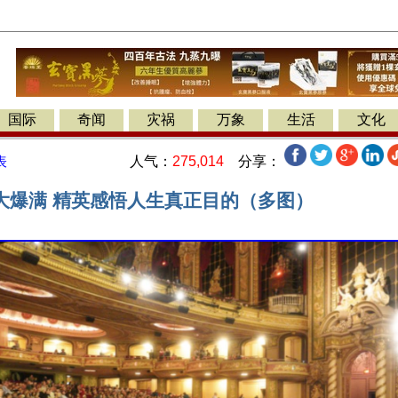
国际
奇闻
灾祸
万象
生活
文化
人气：
275,014
分享：
表
大爆满 精英感悟人生真正目的（多图）