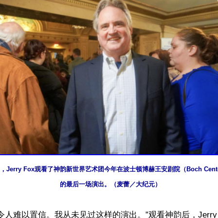
，Jerry Fox观看了神韵新世界艺术团今年在波士顿博赫王安剧院（Boch Center W
的最后一场演出。（麦蕾／大纪元）
令人难以置信。我从未见过这样的演出。”观看神韵后，Jerry F