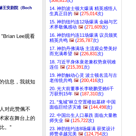
(
308,815
次)
赫王安剧院（Boch 
14. 神韵波士顿大爆满 精英感悟人
生真正目的
🖼️
(
275,014
次)
15. 神韵纽约连12场爆满 金融与艺
术界敬佩感动
🖼️
(
271,609
次)
16. 神韵纽约连11场爆满 议员颁奖
an Lee观看
精英共鸣
🖼️
(
235,787
次)
17. 神韵丹佛满场 主流观众赞美好
而充满希望
🖼️
(
226,831
次)
18. 习近平身体衰老兼权势衰弱难
连任
🖼️
(
215,391
次)
19. 神韵触动心灵 波士顿名流与古
老传统共鸣
🖼️
(
200,416
次)
韵的信息，我就知
20. 光大前董事长李晓鹏受贿6千
万获刑15年
🖼️
(
187,310
次)
21. “鬼城”林立空置楼如墓碑 中国
面临巨经济灾难
🖼️
(
144,498
次)
人对此赞佩不
22. 中国出生人口暴跌 面临大量教
艺术家在舞台上的
师失业
🖼️
(
125,722
次)
。”

23. 神韵纽约连8场爆满 获奖设计
师赞卓越完美
🖼️
(
124,754
次)