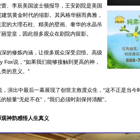
麦蕾、李辰美国波士顿报导，王安剧院是美国
院建筑黄金时代的缩影。其风格华丽而典雅，
恢宏的大理石柱、精美的壁画、奢华的水晶吊
丽堂皇，因此很多观众在剧院内留影。

精深的修炼内涵，让很多观众深受启悟。高级
ry Fox说，“如果我们能够接触到更高的神，
类的意义。”

 Lee说，演出中最后一幕展现了创世主救度众生，“这不正是当今
的较量“无处不在”，“我们必须时刻保持清醒”。

师观神韵感悟人生真义