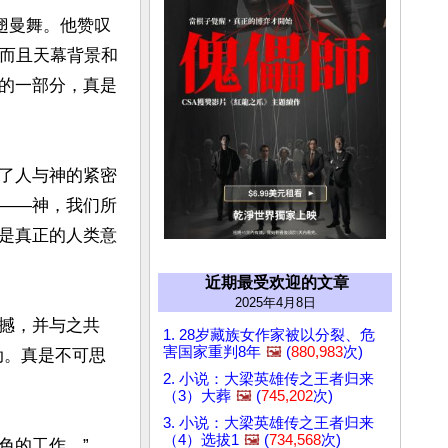
翅曼舞。他赞叹
“而且天幕背景和
的一部分，真是
了人与神的紧密
命——神，我们所
是真正的人类意
近期最受欢迎的文章
2025年4月8日
撼，并与之共
1. 28岁藏族女作家被以分裂、危
害国家重判8年
🖼️
(
880,983
次)
动。真是不可思
2. 小说：大梁英雄传之王者归来
（3）大葬
🖼️
(
745,202
次)
3. 小说：大梁英雄传之王者归来
（4）选拔1
🖼️
(
734,568
次)
的工作。”
