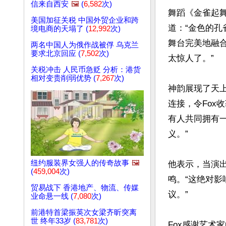
信来自西安
🖼️
(
6,582
次)
舞蹈《金雀起
美国加征关税 中国外贸企业和跨
道：“金色的孔
境电商的天塌了 (
12,992
次)
舞台完美地融
两名中国人为俄作战被俘 乌克兰
要求北京回应 (
7,502
次)
太惊人了。”

关税冲击 人民币急贬 分析：港货
相对变贵削弱优势 (
7,267
次)
神韵展现了天
连接，令Fox
有人共同拥有
义。”

纽约服装界女强人的传奇故事
🖼️
他表示，当演
(
459,004
次)
鸣。“这绝对
贸易战下 香港地产、物流、传媒
议。”

业命悬一线 (
7,080
次)
前港特首梁振英次女梁齐昕突离
世 终年33岁 (
83,781
次)
Fox感谢艺术