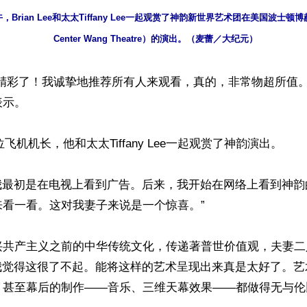
午，Brian Lee和太太Tiffany Lee一起观赏了神韵新世界艺术团在美国波士顿博
Center Wang Theatre）的演出。（麦蕾／大纪元）
精彩了！我诚挚地推荐所有人来观看，真的，非常物超所值。”Bri
示。

是一位飞机机长，他和太太Tiffany Lee一起观赏了神韵演出。

“我最初是在电视上看到广告。后来，我开始在网络上看到神
看一看。这对我妻子来说是一个惊喜。”

兴共产主义之前的中华传统文化，传递著普世价值观，夫妻二
“我觉得这很了不起。能将这样的艺术呈现出来真是太好了。
甚至幕后的制作——音乐、三维天幕效果——都做得无与伦比