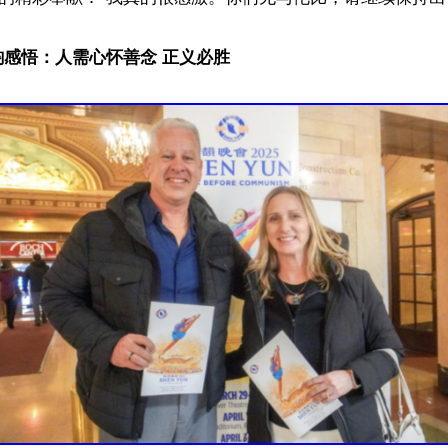
感悟：人需心怀善念 正义必胜