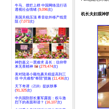
牛马、摆烂上榜 中国网络流行语
透视社会情绪 (
9,096
次)
机长夫妇观神韵
美国关税压顶 希音欲外移产线受
阻 (
7,073
次)
神韵嘉义一票难求 县长：信仰带
来无畏精神
🖼️
(
279,474
次)
美对陆港小额包裹关税提高到三
倍 中共难祭“奉陪”措施 (
11,436
次)
天下奇谭（218）捉妖轶事
(
91,325
次)
中共国防部长董军露面：权斗激
烈下的表面和谐？ (
16,107
次)