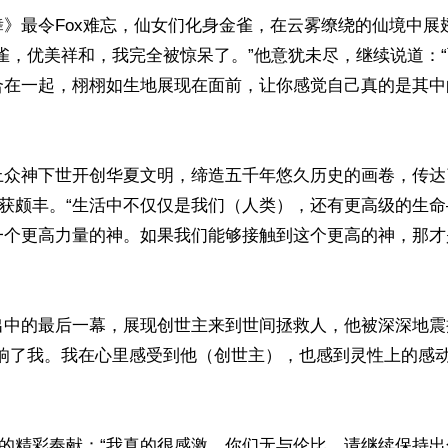
舞》最令Fox难忘，仙女们化身金雀，在云雾缭绕的仙境中展
雀，优美祥和，我完全被惊呆了。”他意犹未尽，继续说道：
合在一起，栩栩如生地展现在面前，让你感觉自己真的是其中
上众神下世开创华夏文明，缔造五千年悠久历史的画卷，传达
收获颇丰。“生活中不仅仅是我们（人类），还有更高级的生
一个更高力量的神。如果我们能够接触到这个更高的神，那才
出中的最后一幕，展现创世主来到世间拯救人，他被深深地震
影响了我。我在心里感受到他（创世主），也感到灵性上的感
家的精彩奉献：“我真的很感激。你们无与伦比，请继续保持出色