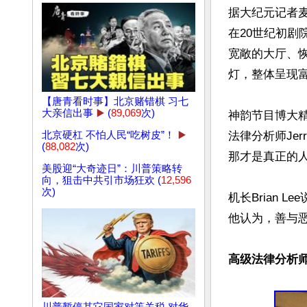
据大纪元记者
在20世纪初剧
宽敞的大厅、
灯，整体呈现富
【唐青看时事】北京赌错棋 习七
大亲信出事
▶️
(
89,069
次)
神韵节目博大
北京硬杠 不怕人民“吃树皮”！
▶️
法律分析师Jer
(
88,082
次)
那才是真正的人
美股迎“大奇迹日”：川普策略转
向，狙击中共引市场狂欢 (
12,596
次)
机长Brian
他认为，善与恶
高级法律分析