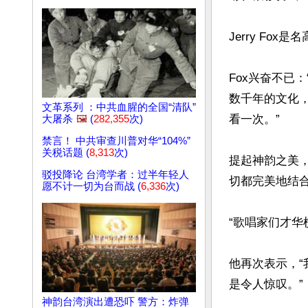
Jerry Fo
Fox兴奋不已
数千年的文化
文革系列 ：中共血腥的全国“清队”
看一次。”

大屠杀
🖼️
(
282,355
次)
禁言！ 中共审查川普对华“104%”
关税话题 (
8,313
次)
提起神韵之美，
驳投降论 台湾学者：过半年轻人
切都完美地结合
愿不计一切为台而战 (
6,336
次)
“歌唱家们才华
他再次表示，
是令人惊叹。”

神韵台湾演出遭恐吓 警方：炸弹