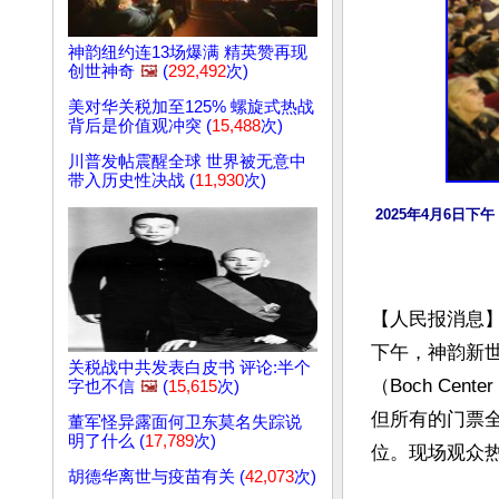
神韵纽约连13场爆满 精英赞再现
创世神奇
🖼️
(
292,492
次)
美对华关税加至125% 螺旋式热战
背后是价值观冲突 (
15,488
次)
川普发帖震醒全球 世界被无意中
带入历史性决战 (
11,930
次)
2025年4月6日下
【人民报消息】
下午，神韵新
关税战中共发表白皮书 评论:半个
（Boch Cen
字也不信
🖼️
(
15,615
次)
但所有的门票
董军怪异露面何卫东莫名失踪说
明了什么 (
17,789
次)
位。现场观众热
胡德华离世与疫苗有关 (
42,073
次)