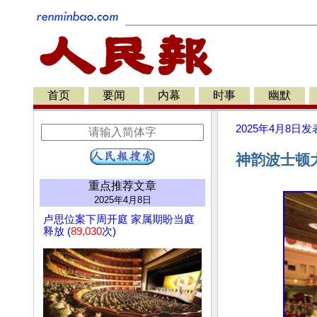
首页
要闻
内幕
时事
幽默
2025年4月8日
发
神韵波士顿
重点推荐文章
2025年4月8日
卢思位案下周开庭 家属期盼当庭
释放 (
89,030
次)