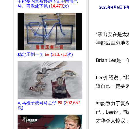
中纪委内鬼被移诉佐证中南海恶
斗、习派处下风 (
14,473
次)
2025年4月6日下
“演出实在是太
神韵后由衷地表
稳定压倒一切
🖼️
(
313,712
次)
Brian Lee
Lee介绍说，
道自己一定要来
司马棍子成司马烂仔
🖼️
(
302,657
神韵致力于复
次)
已，Lee说，
才华令人惊叹，