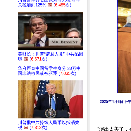
川普暂停其它国家对等关税 对华
关税加到125%
🖼️
(
6,485
次)
美财长：川普“请君入瓮” 中共陷困
境
🖼️
(
6,671
次)
华府严查中国留学生身分 39万中
国非法移民或被驱逐 (
7,035
次)
2025年4月6日下午
川普批中共操纵人民币以抵消关
税
🖼️
(
7,313
次)
“演出太美了，