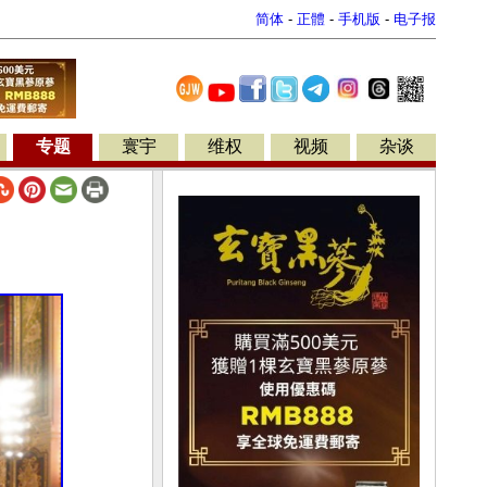
简体
-
正體
-
手机版
-
电子报
专题
寰宇
维权
视频
杂谈