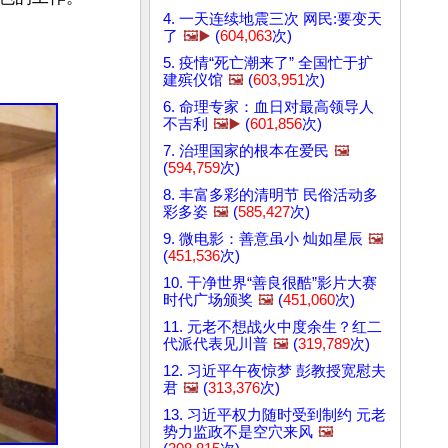
4. 一天连续地震三次 网民:要变天
了
🖼️▶️
(
604,063
次)
5. 疫情“死亡潮来了” 全国忙于扩
建殡仪馆
🖼️
(
603,951
次)
6. 命理专家：血日对最高领导人
不吉利
🖼️▶️
(
601,856
次)
7. 治理国家的根本在爱民
🖼️
(
594,759
次)
8. 丰富多彩的清明节 民俗活动多
彩多姿
🖼️
(
585,427
次)
9. 微电影：善意虽小 灿如星辰
🖼️
(
451,536
次)
10. 干净世界“善良很酷”影片大赛
时代广场颁奖
🖼️
(
451,060
次)
11. 元老不想战火中度余生？红二
代派代表见川普
🖼️
(
319,789
次)
12. 习近平午夜惊梦 彭教授宽慰夫
君
🖼️
(
313,376
次)
13. 习近平权力随时受到制约 元老
势力监政不是空穴来风
🖼️