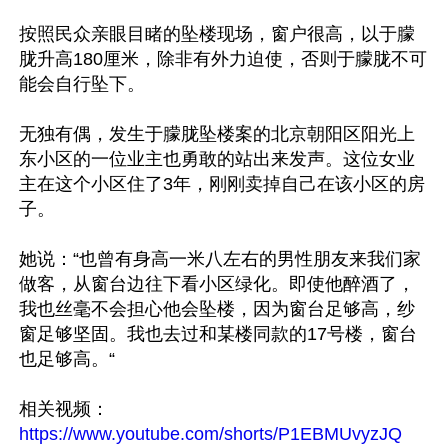
按照民众亲眼目睹的坠楼现场，窗户很高，以于朦
胧升高180厘米，除非有外力迫使，否则于朦胧不可
能会自行坠下。

无独有偶，发生于朦胧坠楼案的北京朝阳区阳光上
东小区的一位业主也勇敢的站出来发声。这位女业
主在这个小区住了3年，刚刚卖掉自己在该小区的房
子。

她说：“也曾有身高一米八左右的男性朋友来我们家
做客，从窗台边往下看小区绿化。即使他醉酒了，
我也丝毫不会担心他会坠楼，因为窗台足够高，纱
窗足够坚固。我也去过和某楼同款的17号楼，窗台
也足够高。“

https://www.youtube.com/shorts/P1EBMUvyzJQ