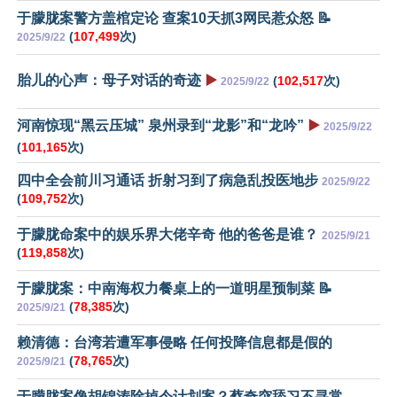
于朦胧案警方盖棺定论 查案10天抓3网民惹众怒 📝
(
107,499
次)
2025/9/22
胎儿的心声：母子对话的奇迹
▶️
(
102,517
次)
2025/9/22
河南惊现“黑云压城” 泉州录到“龙影”和“龙吟”
▶️
2025/9/22
(
101,165
次)
四中全会前川习通话 折射习到了病急乱投医地步
2025/9/22
(
109,752
次)
于朦胧命案中的娱乐界大佬辛奇 他的爸爸是谁？
2025/9/21
(
119,858
次)
于朦胧案：中南海权力餐桌上的一道明星预制菜 📝
(
78,385
次)
2025/9/21
赖清德：台湾若遭军事侵略 任何投降信息都是假的
(
78,765
次)
2025/9/21
于朦胧案像胡锦涛除掉令计划案？蔡奇突舔习不寻常