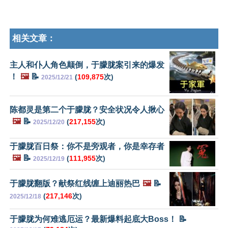
相关文章：
主人和仆人角色颠倒，于朦胧案引来的爆发
！
🖼️
📝
(
109,875
次)
2025/12/21
陈都灵是第二个于朦胧？安全状况令人揪心
🖼️
📝
(
217,155
次)
2025/12/20
于朦胧百日祭：你不是旁观者，你是幸存者
🖼️
📝
(
111,955
次)
2025/12/19
于朦胧翻版？献祭红线缠上迪丽热巴
🖼️
📝
(
217,146
次)
2025/12/18
于朦胧为何难逃厄运？最新爆料起底大Boss！ 📝