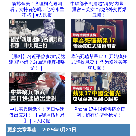
震撼全美！查理柯克遇刺
中联部长刘建超“消失”内幕：
后，支持者怒吼：他将永垂
泄密＋美女？战狼外交再爆
不朽｜#人民报
丑闻！
【爆料】习近平曾参加“反党
华为死磕苹果17！ 开始疯狂
建国”小组？总加速师真相曝
式降价甩卖！ 华为粉丝买完
光！｜
就后悔！｜
中共穷兵黩武？！美日快速
iPhone 17中国预售挤崩官
做出应对！ 【 #晓坤话时局
网，所有机型全抢光！
】｜ #人民报
更多文章导读：
2025年9月23日