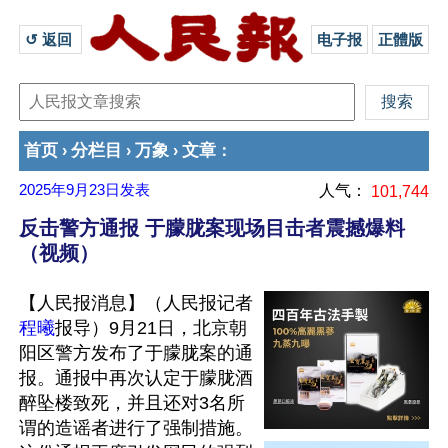
↺ 返回 
电子报
正體版
首页
分栏目
万象
文章
›
›
›
：
2025年9月23日
发表
人气：
101,744
反击警方通报 于朦胧案现场目击者震撼爆料
（视频）
【人民报消息】（人民报记者
程曦
报导）9月21日，北京朝
阳区警方发布了于朦胧案的通
报。通报中再次认定于朦胧酒
醉坠楼致死，并且还对3名所
谓的造谣者进行了强制措施。