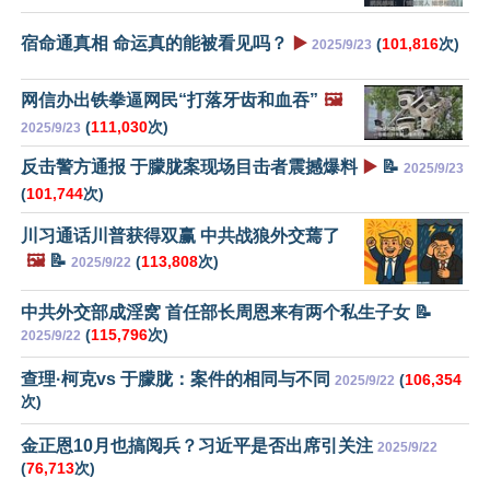
宿命通真相 命运真的能被看见吗？
▶️
(
101,816
次)
2025/9/23
网信办出铁拳逼网民“打落牙齿和血吞”
🖼️
(
111,030
次)
2025/9/23
反击警方通报 于朦胧案现场目击者震撼爆料
▶️
📝
2025/9/23
(
101,744
次)
川习通话川普获得双赢 中共战狼外交蔫了
🖼️
📝
(
113,808
次)
2025/9/22
中共外交部成淫窝 首任部长周恩来有两个私生子女 📝
(
115,796
次)
2025/9/22
查理·柯克vs 于朦胧：案件的相同与不同
(
106,354
2025/9/22
次)
金正恩10月也搞阅兵？习近平是否出席引关注
2025/9/22
(
76,713
次)