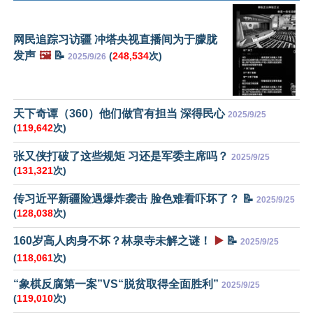
网民追踪习访疆 冲塔央视直播间为于朦胧
发声
🖼️
📝
(
248,534
次)
2025/9/26
天下奇谭（360）他们做官有担当 深得民心
2025/9/25
(
119,642
次)
张又侠打破了这些规矩 习还是军委主席吗？
2025/9/25
(
131,321
次)
传习近平新疆险遇爆炸袭击 脸色难看吓坏了？ 📝
2025/9/25
(
128,038
次)
160岁高人肉身不坏？林泉寺未解之谜！
▶️
📝
2025/9/25
(
118,061
次)
“象棋反腐第一案”VS“脱贫取得全面胜利”
2025/9/25
(
119,010
次)