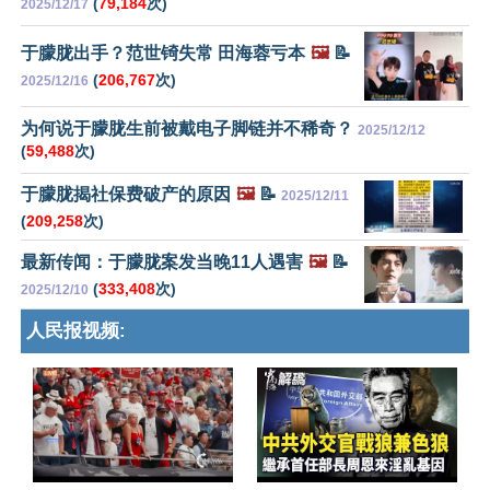
(
79,184
次)
2025/12/17
于朦胧出手？范世锜失常 田海蓉亏本
🖼️
📝
(
206,767
次)
2025/12/16
为何说于朦胧生前被戴电子脚链并不稀奇？
2025/12/12
(
59,488
次)
于朦胧揭社保费破产的原因
🖼️
📝
2025/12/11
(
209,258
次)
最新传闻：于朦胧案发当晚11人遇害
🖼️
📝
(
333,408
次)
2025/12/10
人民报视频: