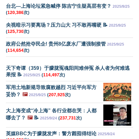
台北—上海论坛紧急喊停 陈吉宁生疑高层有变？
2025/9/25
(
120,386
次)
央视暗示习要离场？压力山大 习不敢再嘴硬 📝
2025/9/25
(
125,730
次)
政府公然抢夺民企! 贵州8亿废水厂遭强制接管
2025/9/25
(
114,654
次)
天下奇谭（359）于朦胧冤魂阳间难伸冤 杀人者为何难逃
果报 📝
(
114,497
次)
2025/9/25
军用土地新规导致腐败越烈 习近平向军方
妥协？
🖼️
(
207,925
次)
2025/9/25
大上海变成“冷上海” 各行业都在哭：人都
哪去了？
🖼️
📝
(
237,731
次)
2025/9/24
英媒BBC为于朦胧发声：警方囫囵得结论
2025/9/24