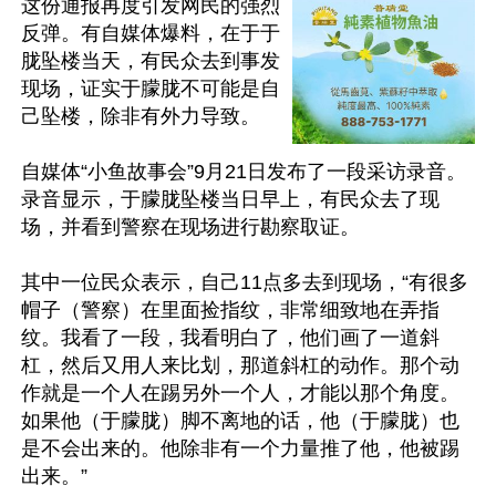
这份通报再度引发网民的强烈
反弹。有自媒体爆料，在于于
胧坠楼当天，有民众去到事发
现场，证实于朦胧不可能是自
己坠楼，除非有外力导致。

自媒体“小鱼故事会”9月21日发布了一段采访录音。
录音显示，于朦胧坠楼当日早上，有民众去了现
场，并看到警察在现场进行勘察取证。

其中一位民众表示，自己11点多去到现场，“有很多
帽子（警察）在里面捡指纹，非常细致地在弄指
纹。我看了一段，我看明白了，他们画了一道斜
杠，然后又用人来比划，那道斜杠的动作。那个动
作就是一个人在踢另外一个人，才能以那个角度。
如果他（于朦胧）脚不离地的话，他（于朦胧）也
是不会出来的。他除非有一个力量推了他，他被踢
出来。”
