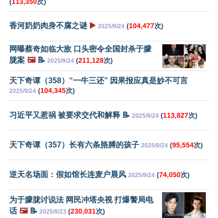
(
113,350
次)
香河奶奶肉身不腐之谜
▶️
(
104,477
次)
2025/9/24
网曝蔡奇如临大敌 口头密令全国封杀于朦
胧案
🖼️
📝
(
211,128
次)
2025/9/24
天下奇谭（358）“一牛三还” 因果报应真是妙不可言
(
104,345
次)
2025/9/24
习近平又惹祸 被要求交代和解释 📝
(
113,827
次)
2025/9/24
天下奇谭（357）长有六条胳膊的孩子
(
95,554
次)
2025/9/24
逆天名场面：假如馆长连麦户晨风
(
74,050
次)
2025/9/24
为于朦胧讨说法 网民冲塔央视 打爆警局电
话
🖼️
📝
(
230,031
次)
2025/9/23