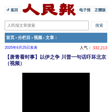
↺ 返回 
电子报
正體版
首页
分栏目
视频
文章
›
›
›
：
2025年6月25日
发表
人气：
332,213
【唐青看时事】以伊之争 川普一句话吓坏北京
（视频）