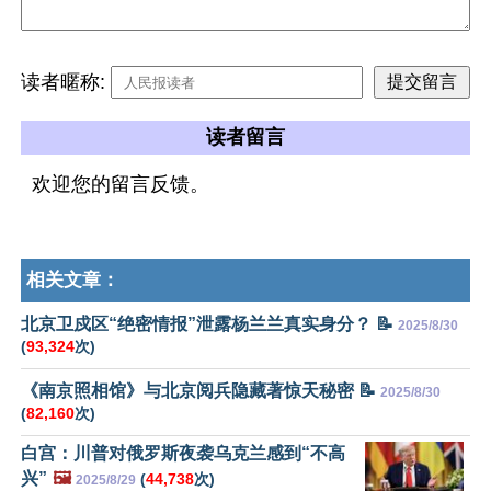
读者暱称:
读者留言
欢迎您的留言反馈。
相关文章：
北京卫戍区“绝密情报”泄露杨兰兰真实身分？ 📝
2025/8/30
(
93,324
次)
《南京照相馆》与北京阅兵隐藏著惊天秘密 📝
2025/8/30
(
82,160
次)
白宫：川普对俄罗斯夜袭乌克兰感到“不高
兴”
🖼️
(
44,738
次)
2025/8/29