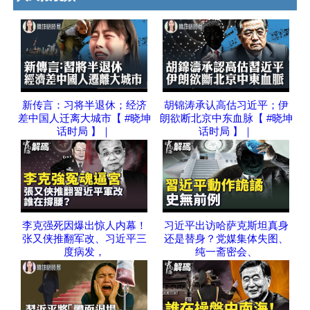
新传言：习将半退休；经济
胡锦涛承认高估习近平；伊
差中国人迁离大城市【 #晓坤
朗欲断北京中东血脉【 #晓坤
话时局 】｜
话时局 】｜
李克强死因爆出惊人内幕！
习近平出访哈萨克斯坦真身
张又侠推翻军改、习近平三
还是替身？党媒集体失图、
度病发，
纯一斋密会、