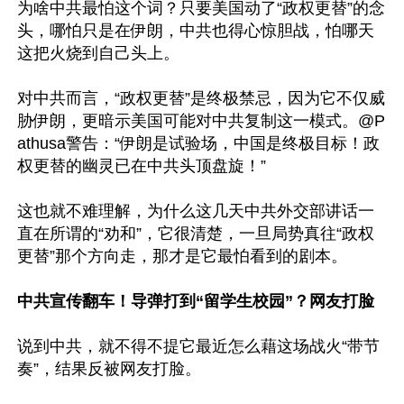
为啥中共最怕这个词？只要美国动了“政权更替”的念
头，哪怕只是在伊朗，中共也得心惊胆战，怕哪天
这把火烧到自己头上。

对中共而言，“政权更替”是终极禁忌，因为它不仅威
胁伊朗，更暗示美国可能对中共复制这一模式。@P
athusa警告：“伊朗是试验场，中国是终极目标！政
权更替的幽灵已在中共头顶盘旋！”

这也就不难理解，为什么这几天中共外交部讲话一
直在所谓的“劝和”，它很清楚，一旦局势真往“政权
更替”那个方向走，那才是它最怕看到的剧本。

中共宣传翻车！导弹打到“留学生校园”？网友打脸
说到中共，就不得不提它最近怎么藉这场战火“带节
奏”，结果反被网友打脸。
