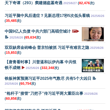
天下奇谭（293）窦建德盗墓奇遇
(
82,476
次)
2025/6/27
习近平脑中风后遗症？见新总理17秒5次低头看稿
2025/6/26
(
35,485
次)
中国9亿人负债 中共六部门高唱空城计
🖼️▶️
📝
(
65,634
次)
2025/6/26
双双缺席金砖峰会 普京怕被抓 习近平有难言之隐
2025/6/26
(
15,853
次)
【唐青看时事】川普逼和以伊内幕 中共恨
铁不成钢
▶️
(
332,348
次)
2025/6/26
铁板神算预测习近平2025年气数尽 共有5个大凶日 📝
(
60,754
次)
2025/6/26
“枪杆子”接管“刀把子”传习近平两大重臣出事
2025/6/26
(
60,858
次)