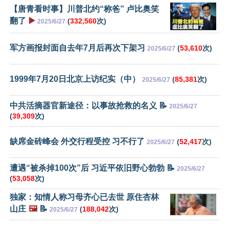
【唐青看时事】川普北约“称爸” 卢比奥笑
翻了
▶️
(
332,560
次)
2025/6/27
军方画报封面自去年7月后再次下架习
(
53,610
次)
2025/6/27
1999年7月20日北京上访纪实（中）
(
85,381
次)
2025/6/27
中共活摘器官新途径：以事故抢救的名义 📝
2025/6/27
(
39,309
次)
缺席金砖峰会 外交行程受控 习不行了
(
52,417
次)
2025/6/27
遭遇“被杀掉100次”后 习近平依旧野心勃勃 📝
2025/6/27
(
53,058
次)
独家：知情人称习母齐心已去世 原住杏林
山庄
🖼️
📝
(
188,042
次)
2025/6/27