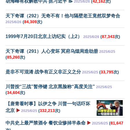
胡海峰有权解散中共 抓习近平 📝
(
42,162
次)
2025/6/26
天下奇谭（292）无奇不有！他与隔壁老王竟然双梦奇合
(
84,309
次)
2025/6/26
1999年7月20日北京上访纪实（上2）
(
87,343
次)
2025/6/26
天下奇谭（291）人心变坏 冥府乌烟局造劫册
2025/6/25
(
85,260
次)
是非不可混淆 战争有正义非正义之分
(
33,795
次)
2025/6/25
川普按“三战”暂停键 北京黑脸称“高度关注”
2025/6/25
(
34,604
次)
【唐青看时事】以伊之争 川普一句话吓坏
北京
▶️
(
332,213
次)
2025/6/25
中共史上最严禁酒令 餐饮业惨掉半条命
▶️
(
81,647
2025/6/25