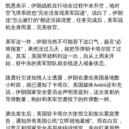
凯恩表示，伊朗战机在行动全过程中未升空，地对
空飞弹系统也“完全没发现美军踪迹”。说白了，伊朗
连“怎么被打的”都还没搞清楚，任务完成后，美军战
机全身而退，完美收官。

美军这一炸，伊朗当然不可能吞下这口气，扬言“必
将报复”，果然没过几天，就把导弹朝卡塔尔投了过
去。其实，美国早就料到这一出，自从上周末开
始，驻中东的美军部队就全线进入戒备状态。

路透社引述知情人士透露，伊朗在袭击美国基地数
小时前，就已通知了卡塔尔。美国媒体Axios还补充
说，伊朗国家安全委员会声明里提到，这次发射的
导弹数量，刚好和美军空袭投下的炸弹数一样。

袭击发生后，美国驻卡塔尔大使馆立刻发出紧急警
告，通知所有美国公民“立即就地避难”。而在白宫，
川普正和国家安全高层坐镇战情室，亲自盯著局势