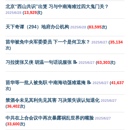
北京“西山共识”出笼 习与中南海难过四大鬼门关？
(
13,929
次)
2025/6/28
天下奇谭（294）地府办公机构
(
83,595
次)
2025/6/28
苗华被免中央军委委员 下一个是何卫东？
(
35,134
2025/6/27
次)
习拉拢张又侠 胡温一句话说服张 📝
(
63,303
次)
2025/6/27
苗华等一批人被免职 中南海动荡难遮掩 📝
(
41,637
2025/6/27
次)
禁酒令未见其利先见其害 习决策失误认知退化
2025/6/27
(
36,402
次)
中共在上合会议中再次暴露祸乱世界的嘴脸
2025/6/27
(
33,600
次)