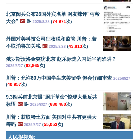
北京阅兵公布26国外宾名单 网友辣评“丐帮
大会”
🖼️
📝
(
74,971
次)
2025/8/28
外国对美科技公司征收税和监管 川普：若
不取消将加关税
🖼️
(
43,813
次)
2025/8/28
俄罗斯沃洛金突访北京 赵乐际走入习近平的陷阱？
(
62,865
次)
2025/8/27
川普：允许60万中国学生来美留学 但会仔细审查
2025/8/27
(
40,957
次)
9.3阅兵前北京爆“厕所革命”惊现大量反共
标语
🖼️
📝
(
680,480
次)
2025/8/27
川普：获取稀土方面 美国对中共有更强大
筹码
🖼️
(
55,053
次)
2025/8/27
人民报视频: