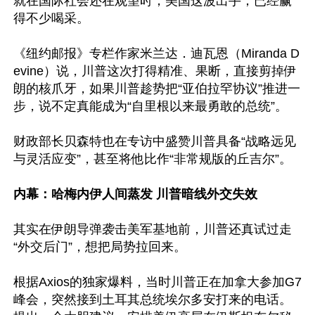
就在国际社会还在观望时，美国这波出手，已经赢
得不少喝采。

《纽约邮报》专栏作家米兰达．迪瓦恩（Miranda D
evine）说，川普这次打得精准、果断，直接剪掉伊
朗的核爪牙，如果川普趁势把“亚伯拉罕协议”推进一
步，说不定真能成为“自里根以来最勇敢的总统”。

财政部长贝森特也在专访中盛赞川普具备“战略远见
与灵活应变”，甚至将他比作“非常规版的丘吉尔”。

内幕：哈梅内伊人间蒸发 川普暗线外交失效
其实在伊朗导弹袭击美军基地前，川普还真试过走
“外交后门”，想把局势拉回来。

根据Axios的独家爆料，当时川普正在加拿大参加G7
峰会，突然接到土耳其总统埃尔多安打来的电话。