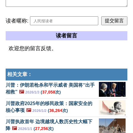
读者暱称:
读者留言
欢迎您的留言反馈。
相关文章：
川普：伊朗若枪杀和平示威者 美国将“出手
相救”
🖼️
(
37,058
次)
2026/1/3
川普政府2025年的移民政策：国家安全的
核心事项
🖼️
(
36,264
次)
2026/1/2
川普执政首年 边境越境人数历史性大幅下
降
🖼️
(
27,256
次)
2026/1/1