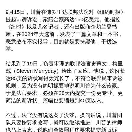
9月15日，川普在佛罗里达联邦法院对《纽约时报》
提起诽谤诉讼，索赔金额高达150亿美元。他指控
《纽时》以及几名记者，还有出版商企鹅兰登书
屋，在2024年大选前，发表了三篇文章和一本书，
恶意散布不实报导，目的就是要抹黑他、干扰选
举。

结果到了19日，负责审理的联邦法官史蒂文．梅里
戴（Steven Merryday）给出了回应。他说，这份长
达85页的诉状写得太冗长了，不符合联邦民事诉讼
规则，因为没有简明扼要地说明川普为什么该赢。
于是法官要求，必须在28天内提交一份更专业、更
简洁的新诉状，篇幅也要缩短到40页以内。

不过，法官没有说这案子没戏。换句话说，川普团
队只要按要求改写，就可以继续推进。川普的律师
也马上表态，说他们会依照程序要求提交新版诉