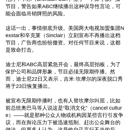
节目，警告如果ABC继续播出这种误导性言论，可
能会面临吊销牌照的风险。

这话一出，事情彻底升级。美国两大电视加盟集团N
exstar和辛克莱（Sinclair）立刻宣布不再播出这档
节目，广告商也纷纷撤资。对任何节目来说，这都
是致命打击。

迪士尼和ABC高层紧急开会，最终高层拍板，为了
保护公司和品牌形象，节目必须无限期停播。然
而，迪士尼22日又表示，吉米·坎摩尔的深夜脱口秀
将于23日恢复播出。

被宣布无限期停播时，也有人替坎摩尔叫屈，比如
前总统奥巴马等人说这是“取消文化”（cancel cultur
e）——就是那种公众人物或机构因某些言行引发争
议，而在舆论压力下被迅速抵制、赶出公众舞台的
做法。但更多人认为，这是他自己言行不当的后