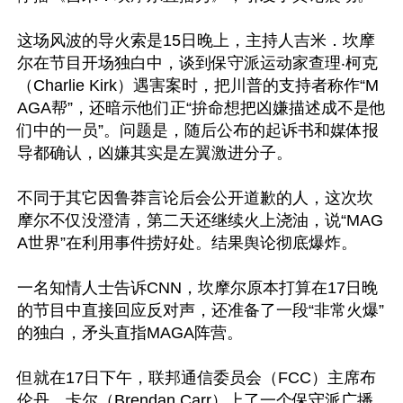
这场风波的导火索是15日晚上，主持人吉米．坎摩
尔在节目开场独白中，谈到保守派运动家查理‧柯克
（Charlie Kirk）遇害案时，把川普的支持者称作“M
AGA帮”，还暗示他们正“拚命想把凶嫌描述成不是他
们中的一员”。问题是，随后公布的起诉书和媒体报
导都确认，凶嫌其实是左翼激进分子。

不同于其它因鲁莽言论后会公开道歉的人，这次坎
摩尔不仅没澄清，第二天还继续火上浇油，说“MAG
A世界”在利用事件捞好处。结果舆论彻底爆炸。

一名知情人士告诉CNN，坎摩尔原本打算在17日晚
的节目中直接回应反对声，还准备了一段“非常火爆”
的独白，矛头直指MAGA阵营。

但就在17日下午，联邦通信委员会（FCC）主席布
伦丹．卡尔（Brendan Carr）上了一个保守派广播