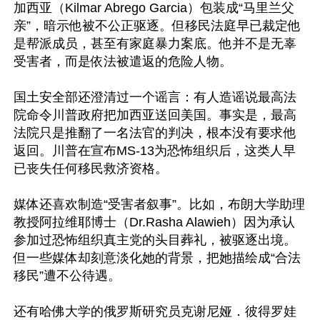
加西亚（Kilmar Abrego Garcia）包装成“马里兰父
亲”，暗示他被不公正驱逐。但移民法庭早已裁定他
是帮派成员，甚至有家庭暴力案底。他并不是无辜
受害者，而是依法被遣返的危险人物。

国土安全部还澄清过一个谣言：有人造谣说最高法
院命令川普政府把加西亚送回美国。事实是，最高
法院只是推翻了一名法官的判决，根本没有要求他
返回。川普在宣布MS-13为恐怖组织后，这类人早
已丧失任何移民救济资格。

媒体还喜欢制造“受害者叙事”。比如，布朗大学助理
教授阿拉维耶博士（Dr.Rasha Alawieh）因为承认
参加过恐怖组织真主党的头目葬礼，被驱逐出境。
但一些媒体却刻意淡化她的背景，把她描绘成“合法
移民”遭不公待遇。

还有哈佛大学的俄罗斯研究员克谢尼娅．彼得罗娃