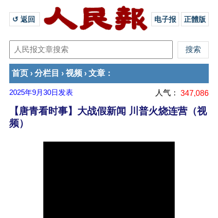
↺ 返回 
电子报
正體版
首页
分栏目
视频
文章
›
›
›
：
2025年9月30日
发表
人气：
347,086
【唐青看时事】大战假新闻 川普火烧连营（视
频）