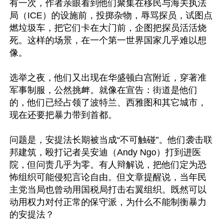
有一次，作者亲眼看到他们聚集在移民与海关执法
局（ICE）的设施前，投掷杂物，辱骂探员，试图点
燃垃圾车，把它们卡在大门前，企图把探员活活烧
死。这样的场景，在一个第一世界国家几乎难以想
像。

选举之夜，他们又出现在华盛顿白宫附近，穿著准
军事制服，公然挑衅。就像在宣告：街道是他们
的，他们已经占领了波特兰、西雅图和其它城市，
现在还要把暴力带到首都。

问题是，安提法长期被当成“不可触碰”。他们袭击联
邦建筑，殴打记者吴安迪（Andy Ngo）打到进医
院，但问责几乎为零。有人辩解说，把他们定为恐
怖组织可能侵犯言论自由。但文章提醒说，当年民
主党当局也曾动用国税局打击右翼组织。既然可以
动用权力对付正常的保守派，为什么不能制衡暴力
的安提法？
