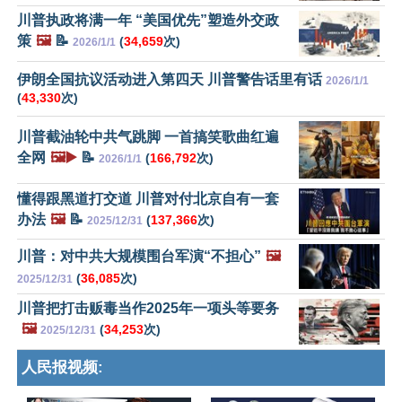
川普执政将满一年 “美国优先”塑造外交政
策
🖼️
📝
(
34,659
次)
2026/1/1
伊朗全国抗议活动进入第四天 川普警告话里有话
2026/1/1
(
43,330
次)
川普截油轮中共气跳脚 一首搞笑歌曲红遍
全网
🖼️▶️
📝
(
166,792
次)
2026/1/1
懂得跟黑道打交道 川普对付北京自有一套
办法
🖼️
📝
(
137,366
次)
2025/12/31
川普：对中共大规模围台军演“不担心”
🖼️
(
36,085
次)
2025/12/31
川普把打击贩毒当作2025年一项头等要务
🖼️
(
34,253
次)
2025/12/31
人民报视频: