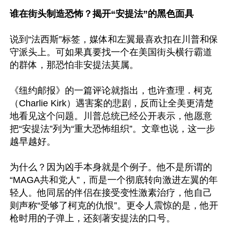
谁在街头制造恐怖？揭开“安提法”的黑色面具
说到“法西斯”标签，媒体和左翼最喜欢扣在川普和保
守派头上。可如果真要找一个在美国街头横行霸道
的群体，那恐怕非安提法莫属。

《纽约邮报》的一篇评论就指出，也许查理．柯克
（Charlie Kirk）遇害案的悲剧，反而让全美更清楚
地看见这个问题。川普总统已经公开表示，他愿意
把“安提法”列为“重大恐怖组织”。文章也说，这一步
越早越好。

为什么？因为凶手本身就是个例子。他不是所谓的
“MAGA共和党人”，而是一个彻底转向激进左翼的年
轻人。他同居的伴侣在接受变性激素治疗，他自己
则声称“受够了柯克的仇恨”。更令人震惊的是，他开
枪时用的子弹上，还刻著安提法的口号。
