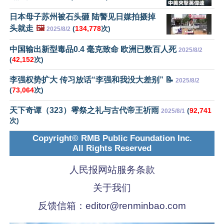
日本母子苏州被石头砸 陆警见日媒拍摄掉
头就走
🖼️
(
134,778
次)
2025/8/2
中国输出新型毒品0.4 毫克致命 欧洲已数百人死
2025/8/2
(
42,152
次)
李强权势扩大 传习放话“李强和我没大差别” 📝
2025/8/2
(
73,064
次)
天下奇谭（323）雩祭之礼与古代帝王祈雨
(
92,741
2025/8/1
次)
Copyright© RMB Public Foundation Inc.
All Rights Reserved
人民报网站服务条款
关于我们
反馈信箱：
editor@renminbao.com