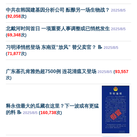
中共在韩国建基因分析公司 酝酿另一场生物战？
2025/8/5
(
92,058
次)
北戴河时间首日 一项重要人事调整或已悄然发生
2025/8/5
(
69,348
次)
习明泽悄然登场 东南亚“放风” 替父卖官？ 📝
2025/8/5
(
71,877
次)
广东基孔肯雅热超7500例 连花清瘟又登场
(
93,557
2025/8/5
次)
释永信最大的瓜藏在这里？下一波或有更猛
的料 📝
(
160,738
次)
2025/8/5