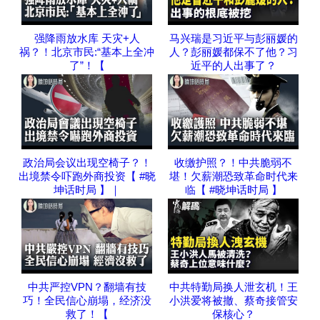
强降雨放水库 天灾+人
马兴瑞是习近平与彭丽媛的
祸？！北京市民:“基本上全冲
人？彭丽媛都保不了他？习
了”！【
近平的人出事了？
政治局会议出现空椅子？！
收缴护照？！中共脆弱不
出境禁令吓跑外商投资【 #晓
堪！欠薪潮恐致革命时代来
坤话时局 】｜
临【 #晓坤话时局 】
中共严控VPN？翻墙有技
中共特勤局换人泄玄机！王
巧！全民信心崩塌，经济没
小洪爱将被撤、蔡奇接管安
救了！【
保核心？