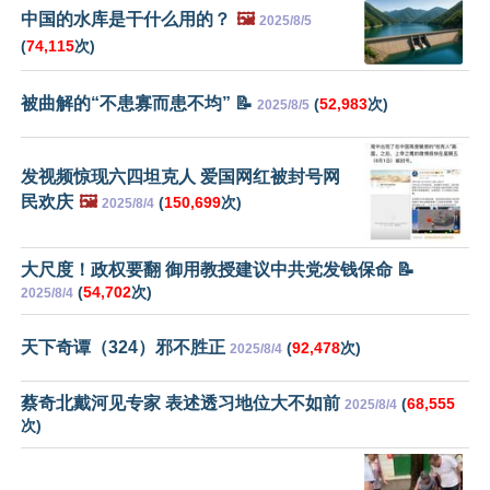
中国的水库是干什么用的？
🖼️
2025/8/5
(
74,115
次)
被曲解的“不患寡而患不均” 📝
(
52,983
次)
2025/8/5
发视频惊现六四坦克人 爱国网红被封号网
民欢庆
🖼️
(
150,699
次)
2025/8/4
大尺度！政权要翻 御用教授建议中共党发钱保命 📝
(
54,702
次)
2025/8/4
天下奇谭（324）邪不胜正
(
92,478
次)
2025/8/4
蔡奇北戴河见专家 表述透习地位大不如前
(
68,555
2025/8/4
次)