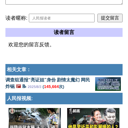
读者暱称:
读者留言
欢迎您的留言反馈。
相关文章：
调查组通报“亮证姐”身份 剧情太魔幻 网民
炸锅
🖼️
📝
(
145,664
次)
2025/8/3
人民报视频: