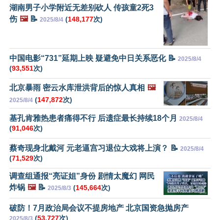
湖南男子小学附近无差别砍人 传孩童2死3
伤
🖼️
📝
(
148,177
次)
2025/8/4
中国电影“731”延期上映 疑避免中日关系恶化 📝
2025/8/4
(
93,551
次)
北京暴雨 密云水库泄洪背后的惊人真相
🖼️
(
147,872
次)
2025/8/4
基孔肯雅热患者痛得不行 后遗症最长持续18个月
2025/8/4
(
91,046
次)
蔡奇现身北戴河 元老逼宫习退位大戏将上演？ 📝
2025/8/4
(
71,529
次)
调查组通报“亮证姐”身份 剧情太魔幻 网民
炸锅
🖼️
📝
(
145,664
次)
2025/8/3
破防！7月政治局会议不提房地产 北京国资急抛房产
(
53,727
次)
2025/8/3