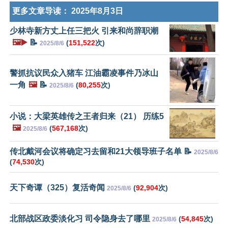
更多文章导读：
2025年8月3日
少林寺新方丈上任三把火 引来和尚辞职潮
🖼️▶️
📝
(
151,522
次)
2025/8/6
警抓抗议民众入猪车 江油霸凌事件乃冰山
一角
🖼️
📝
(
80,255
次)
2025/8/6
小说：大梁英雄传之王者归来（21） 历练5
🖼️
(
567,168
次)
2025/8/6
传北戴河会议将确定习去留和21大领导班子名单 📝
2025/8/6
(
74,530
次)
天下奇谭（325）复活奇闻
(
92,904
次)
2025/8/6
北部战区政委淡化习 司令隐身去了哪里
(
54,845
次)
2025/8/6