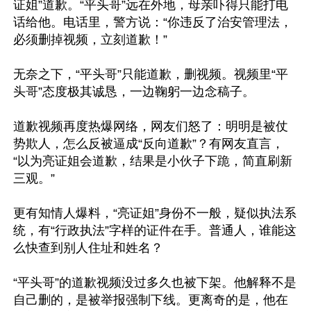
证姐”道歉。“平头哥”远在外地，母亲吓得只能打电
话给他。电话里，警方说：“你违反了治安管理法，
必须删掉视频，立刻道歉！”

无奈之下，“平头哥”只能道歉，删视频。视频里“平
头哥”态度极其诚恳，一边鞠躬一边念稿子。

道歉视频再度热爆网络，网友们怒了：明明是被仗
势欺人，怎么反被逼成“反向道歉”？有网友直言，
“以为亮证姐会道歉，结果是小伙子下跪，简直刷新
三观。”

更有知情人爆料，“亮证姐”身份不一般，疑似执法系
统，有“行政执法”字样的证件在手。普通人，谁能这
么快查到别人住址和姓名？

“平头哥”的道歉视频没过多久也被下架。他解释不是
自己删的，是被举报强制下线。更离奇的是，他在