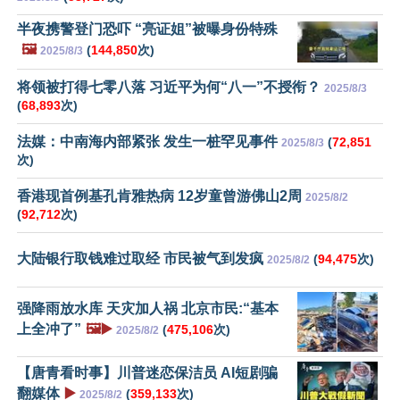
半夜携警登门恐吓 “亮证姐”被曝身份特殊
🖼️
(
144,850
次)
2025/8/3
将领被打得七零八落 习近平为何“八一”不授衔？
2025/8/3
(
68,893
次)
法媒：中南海内部紧张 发生一桩罕见事件
(
72,851
2025/8/3
次)
香港现首例基孔肯雅热病 12岁童曾游佛山2周
2025/8/2
(
92,712
次)
大陆银行取钱难过取经 市民被气到发疯
(
94,475
次)
2025/8/2
强降雨放水库 天灾加人祸 北京市民:“基本
上全冲了”
🖼️▶️
(
475,106
次)
2025/8/2
【唐青看时事】川普迷恋保洁员 AI短剧骗
翻媒体
▶️
(
359,133
次)
2025/8/2