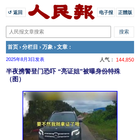
↺ 返回 
电子报
正體版
首页
分栏目
万象
文章
›
›
›
：
2025年8月3日
发表
人气：
144,850
半夜携警登门恐吓 “亮证姐”被曝身份特殊
（图）