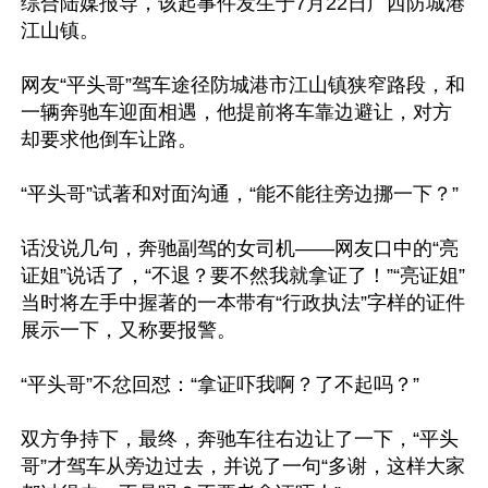
综合陆媒报导，该起事件发生于7月22日广西防城港
江山镇。

网友“平头哥”驾车途径防城港市江山镇狭窄路段，和
一辆奔驰车迎面相遇，他提前将车靠边避让，对方
却要求他倒车让路。

“平头哥”试著和对面沟通，“能不能往旁边挪一下？”

话没说几句，奔驰副驾的女司机——网友口中的“亮
证姐”说话了，“不退？要不然我就拿证了！”“亮证姐”
当时将左手中握著的一本带有“行政执法”字样的证件
展示一下，又称要报警。

“平头哥”不忿回怼：“拿证吓我啊？了不起吗？”

双方争持下，最终，奔驰车往右边让了一下，“平头
哥”才驾车从旁边过去，并说了一句“多谢，这样大家