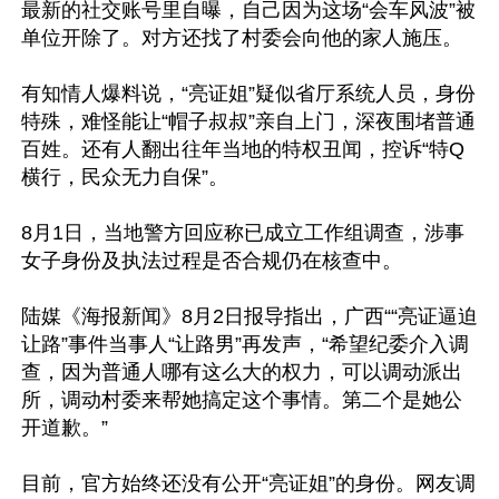
最新的社交账号里自曝，自己因为这场“会车风波”被
单位开除了。对方还找了村委会向他的家人施压。

有知情人爆料说，“亮证姐”疑似省厅系统人员，身份
特殊，难怪能让“帽子叔叔”亲自上门，深夜围堵普通
百姓。还有人翻出往年当地的特权丑闻，控诉“特Q
横行，民众无力自保”。

8月1日，当地警方回应称已成立工作组调查，涉事
女子身份及执法过程是否合规仍在核查中。

陆媒《海报新闻》8月2日报导指出，广西““亮证逼迫
让路”事件当事人“让路男”再发声，“希望纪委介入调
查，因为普通人哪有这么大的权力，可以调动派出
所，调动村委来帮她搞定这个事情。第二个是她公
开道歉。”

目前，官方始终还没有公开“亮证姐”的身份。网友调