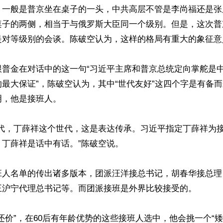
，一般是普京坐在桌子的一头，中共高层不管是李尚福还是张
桌子的两侧，相当于与俄罗斯大臣同一个级别。但是，这次普
是对等级别的会谈。陈破空认为，这样的格局有重大的象征意义
跟普金在对话中的这一句“习近平主席和普京总统定向掌舵是
最大保证”，陈破空认为，其中“世代友好”这四个字是有备
，他是接班人。

世代，丁薛祥这个世代，这是表达传承。习近平指定丁薛祥为
丁薛祥是话中有话。”陈破空说。

班人名单的传出诸多版本，团派汪洋接总书记，胡春华接总理
王沪宁代理总书记等。而团派接班是外界比较接受的。

还价”，在60后有年龄优势的这些接班人选中，他会挑一个“矮