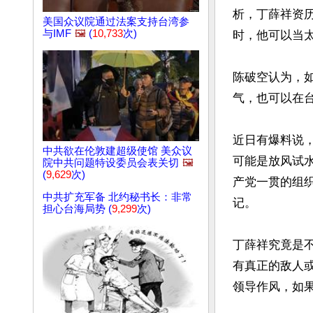
析，丁薛祥资
美国众议院通过法案支持台湾参
与IMF
🖼️
(
10,733
次)
时，他可以当太
陈破空认为，
气，也可以在台
近日有爆料说
中共欲在伦敦建超级使馆 美众议
可能是放风试
院中共问题特设委员会表关切
🖼️
(
9,629
次)
产党一贯的组
中共扩充军备 北约秘书长：非常
记。

担心台海局势 (
9,299
次)
丁薛祥究竟是
有真正的敌人
领导作风，如果