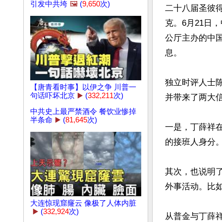
引发中共垮
🖼️
(
9,650
次)
二十八届圣彼
克。6月21日
公厅主办的中
息。

独立时评人士
【唐青看时事】以伊之争 川普一
句话吓坏北京
▶️
(
332,211
次)
并带来了两大信
中共史上最严禁酒令 餐饮业惨掉
半条命
▶️
(
81,645
次)
一是，丁薛祥
的接班人身分。
其次，也说明
外事活动。比如
大连惊现窟窿云 像极了人体内脏
▶️
(
332,924
次)
从普金与丁薛