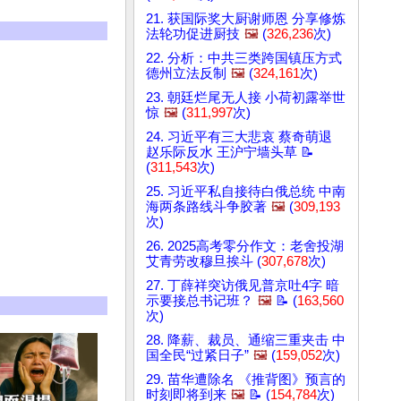
21. 获国际奖大厨谢师恩 分享修炼
法轮功促进厨技
🖼️
(
326,236
次)
22. 分析：中共三类跨国镇压方式
德州立法反制
🖼️
(
324,161
次)
23. 朝廷烂尾无人接 小荷初露举世
惊
🖼️
(
311,997
次)
24. 习近平有三大悲哀 蔡奇萌退
赵乐际反水 王沪宁墙头草 📝
(
311,543
次)
25. 习近平私自接待白俄总统 中南
海两条路线斗争胶著
🖼️
(
309,193
次)
26. 2025高考零分作文：老舍投湖
艾青劳改穆旦挨斗 (
307,678
次)
27. 丁薛祥突访俄见普京吐4字 暗
示要接总书记班？
🖼️
📝 (
163,560
次)
28. 降薪、裁员、通缩三重夹击 中
国全民“过紧日子”
🖼️
(
159,052
次)
29. 苗华遭除名 《推背图》预言的
时刻即将到来
🖼️
📝 (
154,784
次)