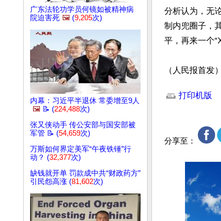
广东法轮功学员何镜如被精神病
分析认为，无
院迫害死
🖼️
(
9,205
次)
制内兜圈子，
平，再来一个“
（人民报首发
文章网址: http://w
打印机版
内幕：习近平半退休 常委增至9人
🖼️
📝 (
224,488
次)
张又侠动手 传公安部与国安部被
军管 📝 (
54,659
次)
分享至：
万斯如何界定美军“午夜铁锤”行
动？ (
32,377
次)
缺钱就开单 罚款成中共“财政药方”
引民怨高涨 (
81,602
次)