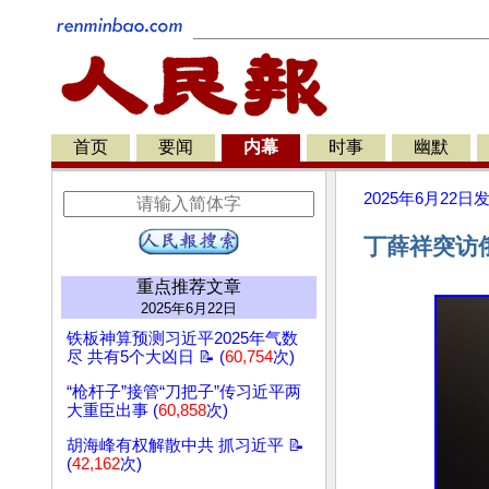
首页
要闻
内幕
时事
幽默
2025年6月22日
丁薛祥突访
重点推荐文章
2025年6月22日
铁板神算预测习近平2025年气数
尽 共有5个大凶日 📝 (
60,754
次)
“枪杆子”接管“刀把子”传习近平两
大重臣出事 (
60,858
次)
胡海峰有权解散中共 抓习近平 📝
(
42,162
次)