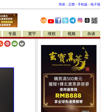
简体
-
正體
-
手机版
-
电子报
专题
寰宇
维权
视频
杂谈