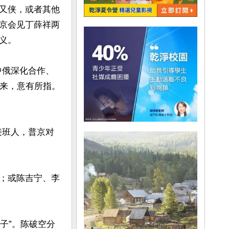
又侠，或者其他
京会见丁薛祥两
。

中俄深化合作、
而来，意有所指。
接班人，普京对
；或陈吉宁、李
子”。陈破空分