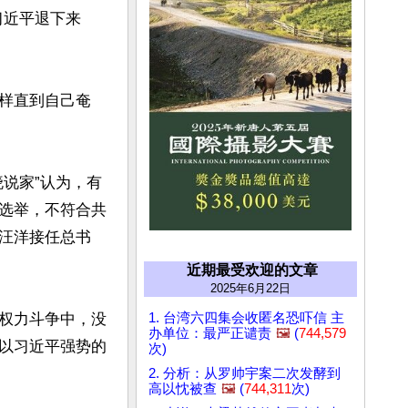
习近平退下来
样直到自己奄
说家”认为，有
选举，不符合共
汪洋接任总书
近期最受欢迎的文章
2025年6月22日
1. 台湾六四集会收匿名恐吓信 主
权力斗争中，没
办单位：最严正谴责
🖼️
(
744,579
以习近平强势的
次)
2. 分析：从罗帅宇案二次发酵到
高以忱被查
🖼️
(
744,311
次)