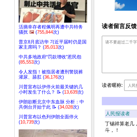
读者留言反馈
活摘幸存者程佩明再遭中共特务
骚扰
🖼️
(
755,844
次)
普京8月底访华 习近平届时仍是国
家主席吗？ (
35,013
次)
中共多地政府“罚款增收”惹民怨
(
85,553
次)
令人发指！被指居者遭刑警脱裤
灌尿、舔肛 (
36,176
次)
读者暱称:
川普宣布以伊停火前最关键的几
小时发生了什么？ 📝 (
13,639
次)
伊朗欲断北京中东血脉 分析：中
共倒台开始于此 📝 (
34,028
次)
人民报读者
川普宣布以色列伊朗全面停火
(
10,739
次)
丁锡祥算老几
斗，！