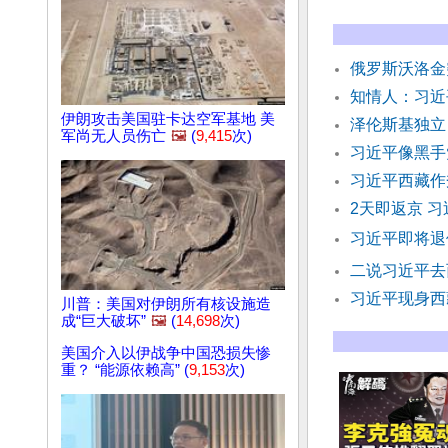
俄罗斯沃洛金
知情人：习近
伊朗攻击美国驻卡达空军基地 美
泽伦斯基独立
军尚无人员伤亡
🖼️
(
9,415
次)
习近平像黑手
习近平西藏作
2天即返京 
习近平即将退
二说习近平去
习近平现身西
川普：美国对伊朗所有核设施造
成“巨大破坏”
🖼️
(
14,698
次)
美国介入以伊战争中国恐损失惨
重？ “能源依赖高” (
9,153
次)