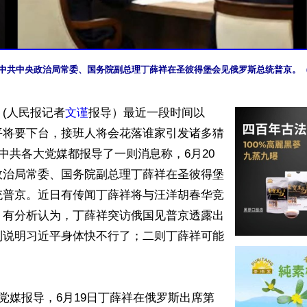
，中共中央政治局常委、国务院副总理丁薛祥在圣彼得堡会见俄罗斯总统普京。
(人民报记者
文谨
报导）最近一段时间以
平将要下台，接班人将会花落谁家引发诸多猜
，中共各大党媒都报导了一则消息称，6月20
政治局常委、国务院副总理丁薛祥在圣彼得堡
统普京。近日有传闻丁薛祥将与汪洋胡春华竞
。有分析认为，丁薛祥突访俄国见普京透露出
则说明习近平身体快不行了；二则丁薛祥可能
共党媒报导，6月19日丁薛祥在俄罗斯出席第