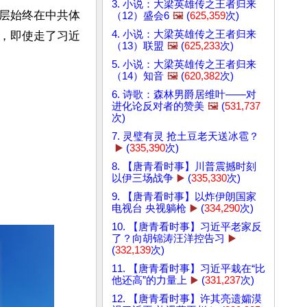
3. 小说：大梁英雄传之王者归来
层始终在中共体
（12）盛会6
🖼️
(
625,359
次)
4. 小说：大梁英雄传之王者归来
，即使走了习近
（13）联盟
🖼️
(
625,233
次)
5. 小说：大梁英雄传之王者归来
（14）知音
🖼️
(
620,382
次)
6. 诗歌：森林男爵居维叶——对
进化论反对者的赞美
🖼️
(
531,737
次)
7. 灵璧有灵 抢土豆老天送冰雹？
▶️
(
335,390
次)
8. 【唐青看时事】川普震撼时刻
以伊三场战争
▶️
(
335,330
次)
9. 【唐青看时事】以炸伊朗国家
电视台 央视躺枪
▶️
(
334,290
次)
10. 【唐青看时事】习近平老家反
了？向胡锦涛汪洋控告习
▶️
(
332,139
次)
11. 【唐青看时事】习近平栽在“比
他还高”的力量上
▶️
(
331,237
次)
12. 【唐青看时事】许其亮遗孀漠