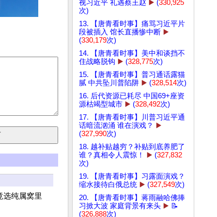
视习近平 礼遇蔡王赵
▶️
(
330,925
次)
13. 【唐青看时事】痛骂习近平片
段被插入 馆长直播惨中断
▶️
(
330,179
次)
14. 【唐青看时事】美中和谈挡不
住战略脱钩
▶️
(
328,775
次)
15. 【唐青看时事】普习通话露猫
腻 中共坠川普陷阱
▶️
(
328,514
次)
16. 后代资源已耗尽 中国69+座资
源枯竭型城市
▶️
(
328,492
次)
17. 【唐青看时事】川普习近平通
话暗流汹涌 谁在演戏？
▶️
(
327,990
次)
18. 越补贴越穷？补贴到底养肥了
谁？真相令人震惊！
▶️
(
327,832
次)
19. 【唐青看时事】习露面演戏？
缩水接待白俄总统
▶️
(
327,549
次)
竟选纯属窝里
20. 【唐青看时事】蒋雨融哈佛捧
习掀大波 家庭背景有来头
▶️
📝
(
326,888
次)