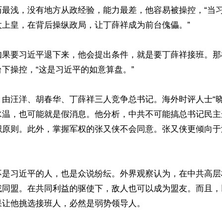
历最浅，没有地方从政经验，能力最差，他容易被操控，“当
上皇，在背后操纵政局，让丁薛祥成为前台傀儡。”

如果要习近平退下来，他会提出条件，就是要丁薛祥接班。那
下操控，“这是习近平的如意算盘。”

，由汪洋、胡春华、丁薛祥三人竞争总书记。海外时评人士“晓
水温，也可能就是假消息。他分析，中共不可能搞总书记民主
织原则。此外，掌握军权的张又侠不会同意。张又侠更倾向于
不是习近平的人，也是众说纷纭。外界观察认为，在中共高层
或同盟。在共同利益的驱使下，敌人也可以成为盟友。而且，
让他挑选接班人，必然是弱势领导人。
