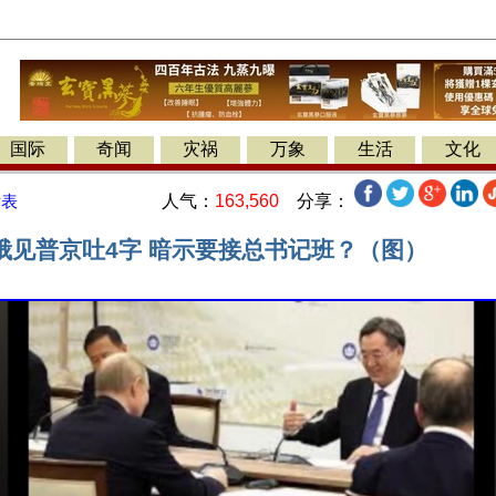
国际
奇闻
灾祸
万象
生活
文化
人气：
163,560
分享：
发表
俄见普京吐4字 暗示要接总书记班？（图）