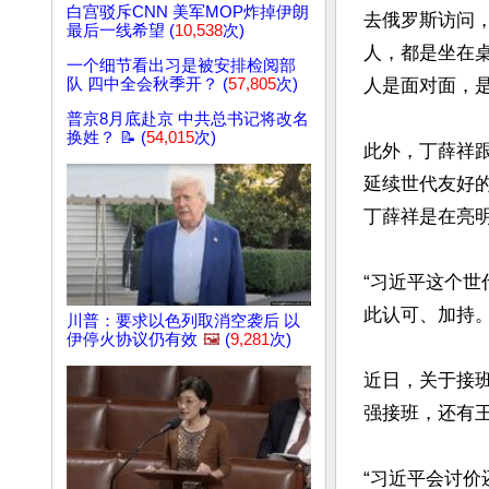
白宫驳斥CNN 美军MOP炸掉伊朗
去俄罗斯访问
最后一线希望 (
10,538
次)
人，都是坐在
一个细节看出习是被安排检阅部
队 四中全会秋季开？ (
57,805
次)
人是面对面，
普京8月底赴京 中共总书记将改名
换姓？ 📝 (
54,015
次)
此外，丁薛祥
延续世代友好的
丁薛祥是在亮明
“习近平这个
此认可、加持。
川普：要求以色列取消空袭后 以
伊停火协议仍有效
🖼️
(
9,281
次)
近日，关于接
强接班，还有
“习近平会讨价