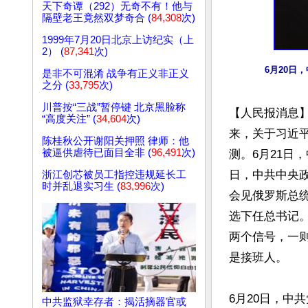
天下奇谭（292）无奇不有！他与
隔壁老王竟然双梦奇合 (
84,308
次)
1999年7月20日北京上访纪实（上
2） (
87,341
次)
6月20日
是非不可混淆 战争有正义非正义
之分 (
33,795
次)
川普按“三战”暂停键 北京黑脸称
【人民报消息】
“高度关注” (
34,604
次)
来，关于习近
陈桂秋公开谢阳关押照 律师：他
被逼供虐待已面目全非 (
96,491
次)
测。6月21日
日，中共中央
浙江创芯被员工指控违规延长工
时并乱退实习生 (
83,996
次)
会见俄罗斯总
选下任总书记
两个信号，一
是接班人。

6月20日，中
中共监狱幸存者：揭活摘器官或