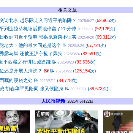
相关文章
突访北京 赵乐际走入习近平的陷阱？
(
62,865
次)
2025/8/27
平到达拉萨机场后原地停留了20分钟
(
92,126
次)
2025/8/27
日收到习近平贺电 郭嘉昆避谈不证实
(
69,311
次)
2025/8/26
党老大？他的最大问题是这个
📝
(
67,724
次)
2025/8/26
秀露马脚 还被王沪宁抢了风头
(
83,591
次)
2025/8/24
习近平西藏之行讲话藏蹊跷
📝
(
83,636
次)
2025/8/23
位还是开展大清洗？
🖼️
📝
(
125,154
次)
2025/8/22
西藏的蹊跷之处
📝
(
84,778
次)
2025/8/21
藏 胡春华罕见陪同 张又侠隐身
📝
(
89,673
次)
2025/8/21
人民报视频
2025年6月22日