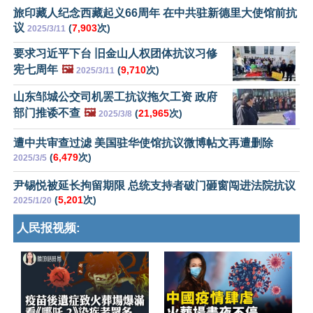
旅印藏人纪念西藏起义66周年 在中共驻新德里大使馆前抗
议
(
7,903
次)
2025/3/11
要求习近平下台 旧金山人权团体抗议习修
宪七周年
🖼️
(
9,710
次)
2025/3/11
山东邹城公交司机罢工抗议拖欠工资 政府
部门推诿不查
🖼️
(
21,965
次)
2025/3/8
遭中共审查过滤 美国驻华使馆抗议微博帖文再遭删除
(
6,479
次)
2025/3/5
尹锡悦被延长拘留期限 总统支持者破门砸窗闯进法院抗议
(
5,201
次)
2025/1/20
人民报视频: