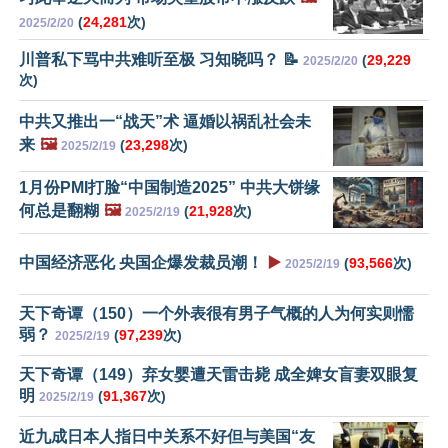
(
24,281
次)
2025/2/20
川普私下骂中共难听至极 习知晓吗？ 📝
(
29,229
2025/2/20
次)
中共又推出一“战天”术 逼婚以祸乱社会未
来
🖼️
(
23,298
次)
2025/2/19
1月份PMI打脸“中国制造2025” 中共大饼缘
何总是翻糊
🖼️
(
21,928
次)
2025/2/19
中国经济恶化 央国企爆发裁员潮！
▶️
(
93,566
次)
2025/2/19
天下奇谭（150）一个外表很有男子气概的人为何实则懦
弱？
(
97,239
次)
2025/2/19
天下奇谭（149）弃女婴遭天雷击毙 成全婢女盲妻双眼复
明
(
91,367
次)
2025/2/19
近九成日本人指日中关系不好但与美国“友