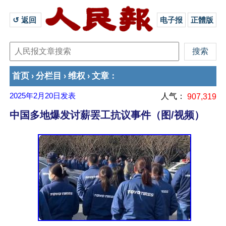
↺ 返回 
电子报
正體版
首页
分栏目
维权
文章
›
›
›
：
2025年2月20日
发表
人气：
907,319
中国多地爆发讨薪罢工抗议事件（图/视频）