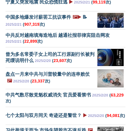
宁夏又突发地震 民众恐慌狂逃
▶️
(
99,119
次)
2025/2/21
中国多地爆发讨薪罢工抗议事件
🖼️▶️
📝
(
907,319
次)
2025/2/21
中共反对越南填海造地后 越通社报菲律宾阻击网攻
(
22,899
次)
2025/2/21
曾为多名常委子女上司的工行原副行长被判
死缓说明什么
(
23,607
次)
2025/2/20
盘点一月来中共与川普较量中的连串败仗
🖼️
(
23,337
次)
2025/2/20
中共气数尽散党魁权威消失 官员爱看禁书
(
63,229
2025/2/20
次)
七个太阳与双月同天 奇迹还是警世？
▶️
(
94,081
次)
2025/2/20
习此举逆天而为 市场失望股市不涨反跌
🖼️