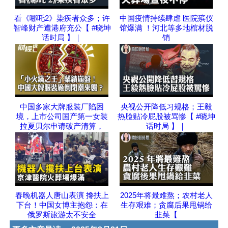
看《哪吒2》染疾者众多；许
中国疫情持续肆虐 医院殡仪
智峰财产遭港府充公【 #晓坤
馆爆满 ！河北等多地棺材脱
话时局 】｜
销
中国多家大牌服装厂陷困
央视公开降低习规格；王毅
境，上市公司国产第一女装
热脸贴冷屁股被骂惨【 #晓坤
拉夏贝尔申请破产清算，
话时局 】｜
春晚机器人唐山表演 搀扶上
2025年将最难熬；农村老人
下台！中国女博主抱怨：在
生存艰难；贪腐后果甩锅给
俄罗斯旅游太不安全
韭菜【