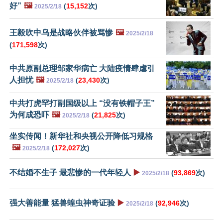
好”
🖼️
(
15,152
次)
2025/2/18
王毅吹中乌是战略伙伴被骂惨
🖼️
2025/2/18
(
171,598
次)
中共原副总理邹家华病亡 大陆疫情肆虐引
人担忧
🖼️
(
23,430
次)
2025/2/18
中共打虎罕打副国级以上 “没有铁帽子王”
为何成恐吓
🖼️
(
21,825
次)
2025/2/18
坐实传闻！新华社和央视公开降低习规格
🖼️
(
172,027
次)
2025/2/18
不结婚不生子 最悲惨的一代年轻人
▶️
(
93,869
次)
2025/2/18
强大善能量 猛兽蝗虫神奇证验
▶️
(
92,946
次)
2025/2/18