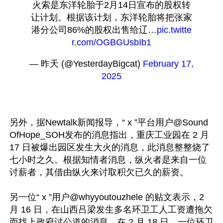
火索是东洋轮胎于2月14日宣布的股权转
让计划。根据该计划，东洋轮胎将把张家
港分公司86%的股权出售给辽…
pic.twitte
r.com/OGBGUsbIb1
— 昨天 (@YesterdayBigcat) 
February 17, 
2025
另外，据Newtalk新闻报导，“ x ”平台用户@Sound
OfHope_SOH发布的消息指出，重庆工业园在 2 月 
17 日被爆出园区发生大火的消息，此消息整整烧了
七小时之久。根据知情者消息，纵火者是来自一位
讨薪者，其借由纵火来讨取积欠已久的薪资。

另一位“ x ”用户@whyyoutouzhele 的贴文表示，2 
月 16 日，在山西吕梁发生多名环卫工人工资遭拖欠
而找上政府讨公道的消息。在 2 月 18 日，一位环卫