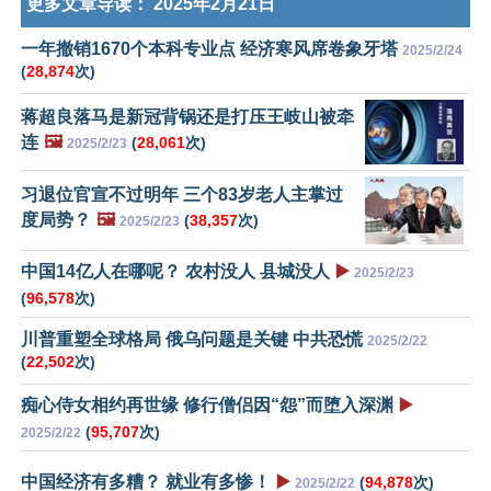
更多文章导读：
2025年2月21日
一年撤销1670个本科专业点 经济寒风席卷象牙塔
2025/2/24
(
28,874
次)
蒋超良落马是新冠背锅还是打压王岐山被牵
连
🖼️
(
28,061
次)
2025/2/23
习退位官宣不过明年 三个83岁老人主掌过
度局势？
🖼️
(
38,357
次)
2025/2/23
中国14亿人在哪呢？ 农村没人 县城没人
▶️
2025/2/23
(
96,578
次)
川普重塑全球格局 俄乌问题是关键 中共恐慌
2025/2/22
(
22,502
次)
痴心侍女相约再世缘 修行僧侣因“怨”而堕入深渊
▶️
(
95,707
次)
2025/2/22
中国经济有多糟？ 就业有多惨！
▶️
(
94,878
次)
2025/2/22