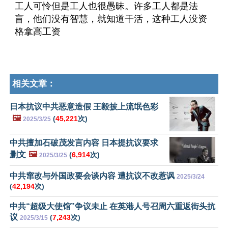
工人可怜但是工人也很愚昧。许多工人都是法
盲，他们没有智慧，就知道干活，这种工人没资
格拿高工资
相关文章：
日本抗议中共恶意造假 王毅披上流氓色彩
🖼️
(
45,221
次)
2025/3/25
中共擅加石破茂发言内容 日本提抗议要求
删文
🖼️
(
6,914
次)
2025/3/25
中共窜改与外国政要会谈内容 遭抗议不改惹讽
2025/3/24
(
42,194
次)
中共“超级大使馆”争议未止 在英港人号召周六重返街头抗
议
(
7,243
次)
2025/3/15