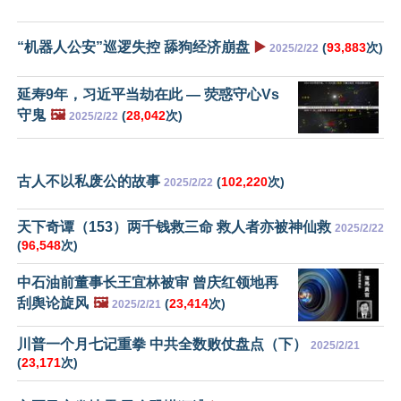
“机器人公安”巡逻失控 舔狗经济崩盘
▶️
(
93,883
次)
2025/2/22
延寿9年，习近平当劫在此 — 荧惑守心Vs
守鬼
🖼️
(
28,042
次)
2025/2/22
古人不以私废公的故事
(
102,220
次)
2025/2/22
天下奇谭（153）两千钱救三命 救人者亦被神仙救
2025/2/22
(
96,548
次)
中石油前董事长王宜林被审 曾庆红领地再
刮舆论旋风
🖼️
(
23,414
次)
2025/2/21
川普一个月七记重拳 中共全数败仗盘点（下）
2025/2/21
(
23,171
次)