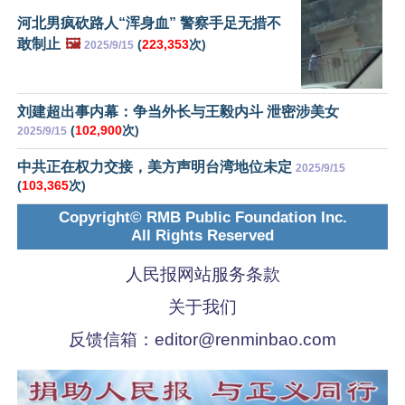
河北男疯砍路人“浑身血” 警察手足无措不
敢制止
🖼️
(
223,353
次)
2025/9/15
刘建超出事内幕：争当外长与王毅内斗 泄密涉美女
(
102,900
次)
2025/9/15
中共正在权力交接，美方声明台湾地位未定
2025/9/15
(
103,365
次)
Copyright© RMB Public Foundation Inc.
All Rights Reserved
人民报网站服务条款
关于我们
反馈信箱：
editor@renminbao.com