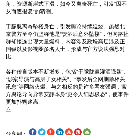
角，资源断崖式下滑，如今又离奇死亡，引发“因不
从而遭报复”的猜测。

于朦胧离奇坠楼身亡，引发舆论持续延烧。虽然北
京警方至今仍坚称他是“饮酒后意外坠楼”，但网路社
群却接连出现大量爆料，内容涉及政坛高层涉及正
国级以及影视圈多名人士，形成与官方说法强烈对
比。

各种传言版本不断增多，包括“于朦胧遭灌酒强暴”、
“涉案导演与高层子女相关”、“事发后全网删除相关
讯息”等网络火爆。与之相反的是许多网友强调，官
方舆论导向异常安静本身“更令人细思极恐”，使事件
更加扑朔迷离。

分享到：