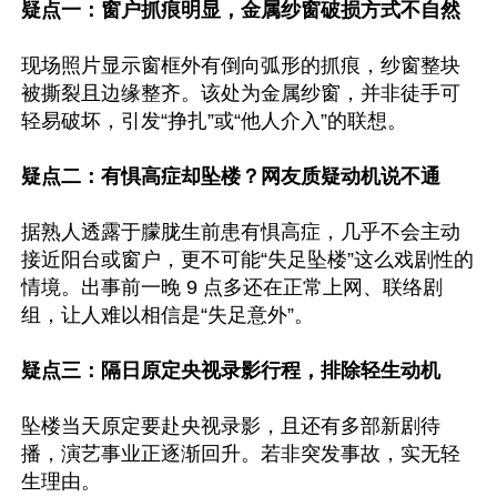
疑点一：窗户抓痕明显，金属纱窗破损方式不自然
现场照片显示窗框外有倒向弧形的抓痕，纱窗整块
被撕裂且边缘整齐。该处为金属纱窗，并非徒手可
轻易破坏，引发“挣扎”或“他人介入”的联想。

疑点二：有惧高症却坠楼？网友质疑动机说不通
据熟人透露于朦胧生前患有惧高症，几乎不会主动
接近阳台或窗户，更不可能“失足坠楼”这么戏剧性的
情境。出事前一晚 9 点多还在正常上网、联络剧
组，让人难以相信是“失足意外”。

疑点三：隔日原定央视录影行程，排除轻生动机
坠楼当天原定要赴央视录影，且还有多部新剧待
播，演艺事业正逐渐回升。若非突发事故，实无轻
生理由。
