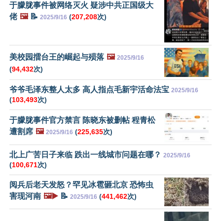
于朦胧事件被网络灭火 疑涉中共正国级大
佬
🖼️
📝
(
207,208
次)
2025/9/16
美校园擂台王的崛起与殒落
🖼️
2025/9/16
(
94,432
次)
爷爷毛泽东整人太多 高人指点毛新宇活命法宝
2025/9/16
(
103,493
次)
于朦胧事件官方禁言 陈晓东被删帖 程青松
遭割席
🖼️
(
225,635
次)
2025/9/16
北上广苦日子来临 跌出一线城市问题在哪？
2025/9/16
(
100,671
次)
阅兵后老天发怒？罕见冰雹砸北京 恐怖虫
害现河南
🖼️▶️
📝
(
441,462
次)
2025/9/16