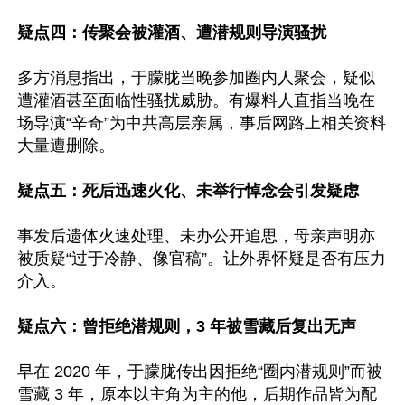
疑点四：传聚会被灌酒、遭潜规则导演骚扰
多方消息指出，于朦胧当晚参加圈内人聚会，疑似
遭灌酒甚至面临性骚扰威胁。有爆料人直指当晚在
场导演“辛奇”为中共高层亲属，事后网路上相关资料
大量遭删除。

疑点五：死后迅速火化、未举行悼念会引发疑虑
事发后遗体火速处理、未办公开追思，母亲声明亦
被质疑“过于冷静、像官稿”。让外界怀疑是否有压力
介入。

疑点六：曾拒绝潜规则，3 年被雪藏后复出无声
早在 2020 年，于朦胧传出因拒绝“圈内潜规则”而被
雪藏 3 年，原本以主角为主的他，后期作品皆为配