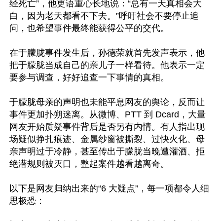
经死亡”，他更语重心长地说：“总有一天真相会大
白，因为老天都看不下去。”呼吁社会不要停止追
问，也希望事件最终能获得公平的交代。

在于朦胧事件发生后，孙德荣就首先发声表示，他
把于朦胧当成自己的亲儿子一样看待。他表示一定
要参与调查，好好追查一下事情的真相。

于朦胧母亲的声明也未能平息网友的舆论，反而让
事件更加扑朔迷离。从微博、PTT 到 Dcard，大量
网友开始质疑事件背后是否另有内情。有人指出现
场疑似挣扎痕迹、金属纱窗被撕裂、过快火化、母
亲声明过于冷静，甚至传出于朦胧当晚遭灌酒、拒
绝潜规则被灭口，整起案件越看越离奇。

以下是网友归纳出来的“6 大疑点”，每一项都令人细
思极恐：
