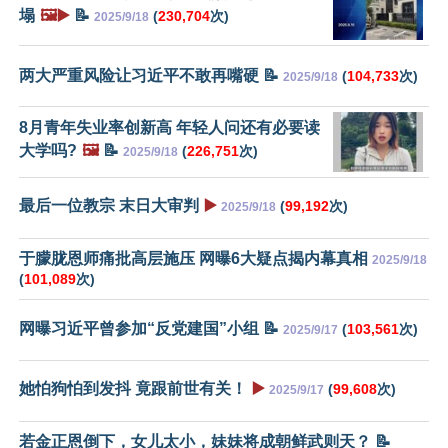
塌
🖼️▶️
📝
(
230,704
次)
2025/9/18
两大严重风险让习近平不敢再嘴硬 📝
(
104,733
次)
2025/9/18
8月青年失业率创新高 年轻人问还有必要读
大学吗?
🖼️
📝
(
226,751
次)
2025/9/18
最后一位教宗 末日大审判
▶️
(
99,192
次)
2025/9/18
于朦胧恩师痛批高层施压 网曝6大疑点揭内幕真相
2025/9/18
(
101,089
次)
网曝习近平曾参加“反党建国”小组 📝
(
103,561
次)
2025/9/17
她怕狗怕到发抖 竟跟前世有关！
▶️
(
99,608
次)
2025/9/17
若金正恩倒下，女儿太小，妹妹将成朝鲜武则天？ 📝