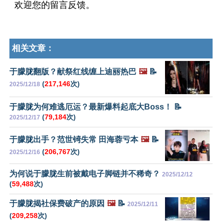
欢迎您的留言反馈。
相关文章：
于朦胧翻版？献祭红线缠上迪丽热巴
🖼️
📝
(
217,146
次)
2025/12/18
于朦胧为何难逃厄运？最新爆料起底大Boss！ 📝
(
79,184
次)
2025/12/17
于朦胧出手？范世锜失常 田海蓉亏本
🖼️
📝
(
206,767
次)
2025/12/16
为何说于朦胧生前被戴电子脚链并不稀奇？
2025/12/12
(
59,488
次)
于朦胧揭社保费破产的原因
🖼️
📝
2025/12/11
(
209,258
次)