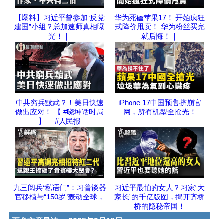
【爆料】习近平曾参加“反党
华为死磕苹果17！ 开始疯狂
建国”小组？总加速师真相曝
式降价甩卖！ 华为粉丝买完
光！｜
就后悔！｜
中共穷兵黩武？！美日快速
iPhone 17中国预售挤崩官
做出应对！ 【 #晓坤话时局
网，所有机型全抢光！
】｜ #人民报
九三阅兵“私语门”：习普谈器
习近平最怕的女人？习家“大
官移植与“150岁”轰动全球，
家长”的千亿版图，揭开齐桥
桥的隐秘帝国！