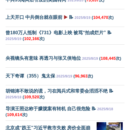
(
73,037
次)
2025/9/20
上天开口 中共倒台就在眼前
▶️
📝
(
104,470
次)
2025/9/19
曾180万人抵制《731》电影上映 被骂“拍成烂片” 📝
(
102,166
次)
2025/9/19
央视镜头有意味 再透习与张又侠地位
(
108,445
次)
2025/9/19
天下奇谭（355）鬼太保
(
96,963
次)
2025/9/19
胡锦涛不敢说的谎，习在阅兵式和常委会滔滔不绝 📝
(
109,520
次)
2025/9/18
导演王照达称于朦胧案有转机 自己很危险 📝
2025/9/18
(
109,614
次)
北京成“跌王”习近平救市失败 房价全面崩