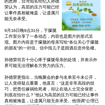
的恩师，台湾知名经纪人孙德
荣认为，高层的压力可能已经
让事件真相被掩盖，让遗属只
能无奈承受。

9月16日晚9点31分，于朦胧
工作室分享了一条动态，内容也是图片的形式呈
现。图片内容是于朦胧的母亲写给“各位关心于朦胧
的朋友”的一封信。信中指儿子是因酒后意外坠楼。

孙德荣坦言十分心疼于朦胧母亲的处境，并表示外
界可能无法理解各方势力的压力。

孙德荣更指出，当晚聚会的参与名单至今未公开，
让人觉得疑点重重，他直言：“这是非常高段的技
巧，把责任嫁祸给死者，却让在场人士完全保密，
到底在怕什么？”他认为高层的压力可能已经让事件
真相被掩盖，让遗属只能无奈承受。他强调“公理已