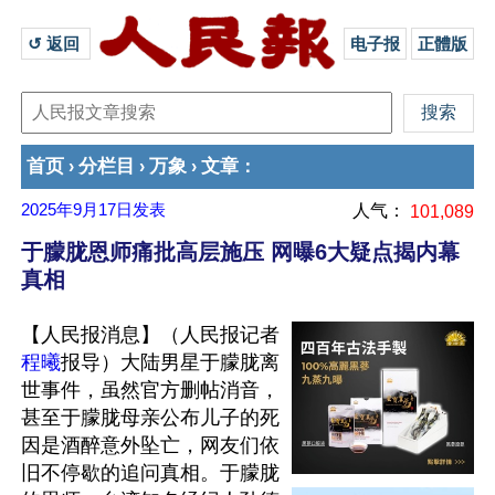
↺ 返回 
电子报
正體版
首页
分栏目
万象
文章
›
›
›
：
2025年9月17日
发表
人气：
101,089
于朦胧恩师痛批高层施压 网曝6大疑点揭内幕
真相
【人民报消息】（人民报记者
程曦
报导）大陆男星于朦胧离
世事件，虽然官方删帖消音，
甚至于朦胧母亲公布儿子的死
因是酒醉意外坠亡，网友们依
旧不停歇的追问真相。于朦胧