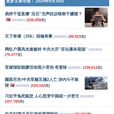
更多文章导读：
2025年9月18日
易烊千玺直播“压石”无声抗议暗祭于朦胧？
🖼️
(
230,359
次)
2025/9/21
天下奇谭（356）招魂奇事
(
96,523
次)
2025/9/21
网红户晨风光速被封 中共大开“言论屠杀现场”
2025/9/21
(
76,377
次)
官媒报彭丽媛活动现小变动 有意味
(
109,613
次)
2025/9/21
颜面尽失!中共军舰互撞2人亡 涉内斗不敢
报
🖼️
(
104,162
次)
2025/9/20
习近平兔死狐悲 人心思变中国或一夕变天
2025/9/20
(
107,765
次)
中共93阅兵后引发的美国转向