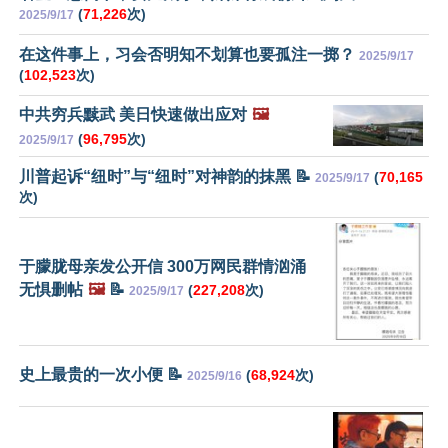
(
71,226
次)
2025/9/17
在这件事上，习会否明知不划算也要孤注一掷？
2025/9/17
(
102,523
次)
中共穷兵黩武 美日快速做出应对
🖼️
(
96,795
次)
2025/9/17
川普起诉“纽时”与“纽时”对神韵的抹黑 📝
(
70,165
2025/9/17
次)
于朦胧母亲发公开信 300万网民群情汹涌
无惧删帖
🖼️
📝
(
227,208
次)
2025/9/17
史上最贵的一次小便 📝
(
68,924
次)
2025/9/16