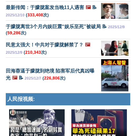
最新传闻：于朦胧案发当晚11人遇害
🖼️
📝
(
333,408
次)
2025/12/10
于朦胧离世3个月内娱巨震“娱乐至死”被破局 📝
2025/12/9
(
59,286
次)
民意太强大！中共对于朦胧解禁了？
🖼️
(
210,343
次)
2025/12/9
田海蓉逼于朦胧到绝境 陷害军后代真凶曝
光
🖼️
📝
(
226,806
次)
2025/12/7
人民报视频: