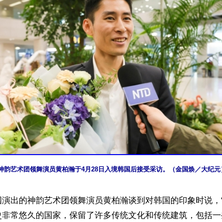
神韵艺术团领舞演员黄柏瀚于4月28日入境韩国后接受采访。（金国焕／大纪元
国演出的神韵艺术团领舞演员黄柏瀚谈到对韩国的印象时说，
史非常悠久的国家，保留了许多传统文化和传统建筑，包括一