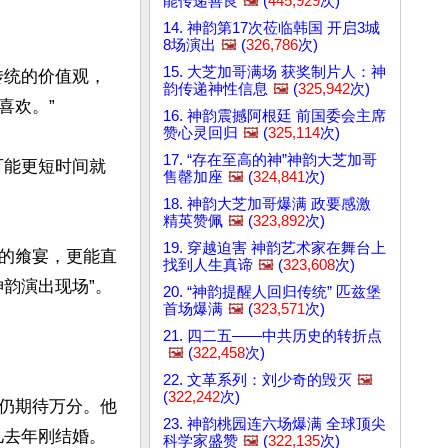
能传递善良
🖼️
(
445,929
次)
14. 神韵第17次莅临韩国 开启3城
8场演出
🖼️
(
326,786
次)
15. 大芝加哥满场 获奖制片人：神
传统的价值观，
韵传递神性信息
🖼️
(
325,942
次)
欢。”

16. 神韵震撼阿根廷 前国委会主席
赞心灵回归
🖼️
(
325,114
次)
17. “存在至高的神”神韵大芝加哥
可能更短时间就
售罄加座
🖼️
(
324,841
次)
18. 神韵大芝加哥爆满 政要感激
精英赞佩
🖼️
(
323,892
次)
19. 穿越迫害 神韵艺术家在舞台上
的飨宴，更能直
找到人生真谛
🖼️
(
323,608
次)
演出现场”。

20. “神韵提醒人回归传统” 匹兹堡
首场爆满
🖼️
(
323,571
次)
21. 四二五——中共历史的转折点
🖼️
(
322,458
次)
22. 文革系列：刘少奇的毁灭
🖼️
(
322,242
次)
仍期待万分。他
23. 神韵桃园连六场爆满 全球顶尖
儿去年刚结婚。
科学家盛赞
🖼️
(
322,135
次)