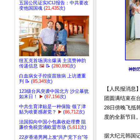
五国公民证实ICIJ报告：中共要改
变他国国魂 (
21,435
次)
纽瓦克首场演出爆满 主流赞神韵
传递信息
🖼️
📝 (
280,890
次)
神韵
白血病女子控疫苗致病 上访遭重
判 📝 (
85,349
次)
【人民报消息
123级台风突袭中国北方 沙尘暴犹
如末日！
▶️
(
87,156
次)
团圆满结束在
中共生育津贴是一种保险 领了津
28日傍晚飞抵
贴为啥要感谢党？
▶️
(
86,712
次)
度的全新节目。
法国拟向中国小包裹收处理费 阻
廉价免税货涌欧盟市场 (
5,611
次)
据大纪元韩国记
22岁香港男网上发“共产党下台”等