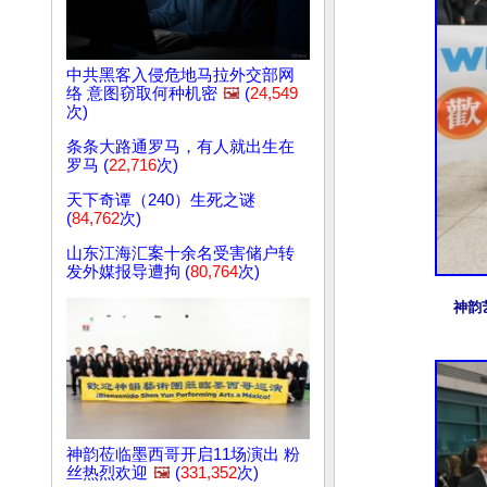
中共黑客入侵危地马拉外交部网
络 意图窃取何种机密
🖼️
(
24,549
次)
条条大路通罗马，有人就出生在
罗马 (
22,716
次)
天下奇谭（240）生死之谜
(
84,762
次)
山东江海汇案十余名受害储户转
发外媒报导遭拘 (
80,764
次)
神韵
神韵莅临墨西哥开启11场演出 粉
丝热烈欢迎
🖼️
(
331,352
次)