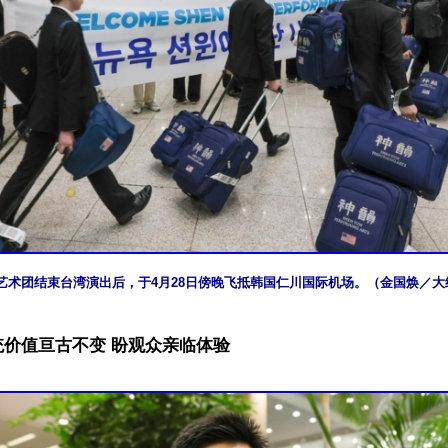
艺术团结束台湾演出后，于4月28日傍晚飞抵韩国仁川国际机场。（金国焕／大
价值亘古不变 盼观众亲临体验