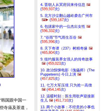
4. 晋朝人从冥府回来传信息
🖼️
(
599,937
次)
5. 北方沙尘翻山越岭袭击广州市
🖼️▶️
(
599,167
次)
6. 包拯家中的一位杰出女性
🖼️
(
596,332
次)
7. “谷雨”节气雨生百谷
🖼️
(
595,996
次)
8. 天下奇谭（237）树精奇缘
🖼️
(
465,804
次)
9. 纽约服装界女强人的传奇故事
🖼️
(
459,023
次)
10. 政治惊悚电影《傀儡师》(The
Puppeteers) 今日上演
🖼️
(
457,825
次)
）
11. 七万大军压境 只为抢一高僧
🖼️
(
454,145
次)
12. 温暖时刻：医生用歌声迎接新
“韩国跟中国一
生儿
🖼️
(
451,710
次)
13. 两个小故事：不经意的小事也
些寺庙及茶道，