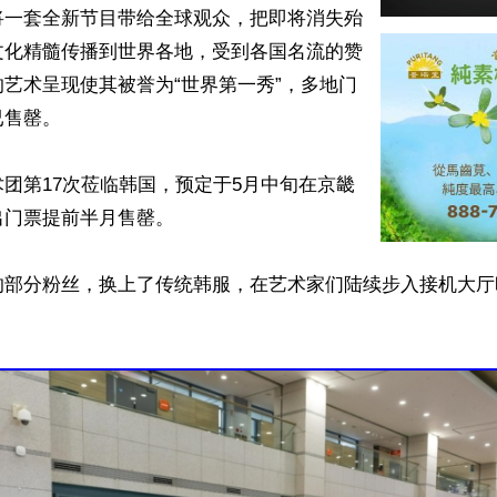
将一套全新节目带给全球观众，把即将消失殆
文化精髓传播到世界各地，受到各国名流的赞
艺术呈现使其被誉为“世界第一秀”，多地门
售罄。

团第17次莅临韩国，预定于5月中旬在京畿
门票提前半月售罄。

的部分粉丝，换上了传统韩服，在艺术家们陆续步入接机大厅

