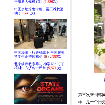
平壤急大规模召回 (
6,226
次)
中国多地爆发讨薪、罢工维权运
动 (
11,743
次)
中国经济下行关税战下 中国在美
留学生正持续减少
🖼️
(
5,989
次)
北京缺席教宗葬礼 神学家：打了
棺材中方济各一巴掌 (
5,571
次)
第三次来到韩
样，是一个历