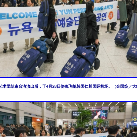
艺术团结束台湾演出后，于4月28日傍晚飞抵韩国仁川国际机场。（金国焕／大