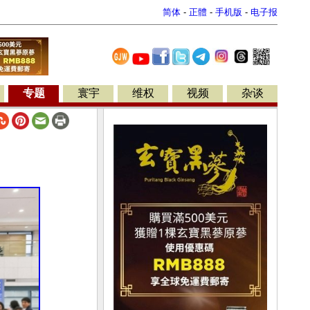
简体
-
正體
-
手机版
-
电子报
专题
寰宇
维权
视频
杂谈