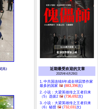
近期最受欢迎的文章
纪元）
2025年4月29日
1. 中共国连续6年成全球囚禁作家
最多的国家
🖼️
(
883,396
次)
2. 小说：大梁英雄传之王者归来
（5）选拔2
🖼️
(
736,692
次)
3. 小说：大梁英雄传之王者归来
（6）秘授
🖼️
(
732,031
次)