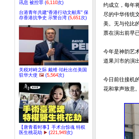
讯息 被控罪 (
6,110
次)
约成立，每年
台港青年共建“香港行动文献库” 保
尽的中华传统
存香港抗争史 示警台湾 (
5,651
次)
美。无与伦比的
票在演出前早已
今年是神韵艺术
道果川市的演出
关税对峙之际 戴维·珀杜出任美国
驻华大使
🖼️
(
5,564
次)
今日前往接机
花和掌声致意。
【唐青看时事】手术台惊魂 特权
医生桃花劫
▶️
(
221,949
次)