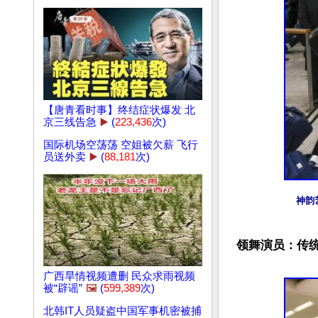
【唐青看时事】终结症状爆发 北
京三线告急
▶️
(
223,436
次)
国际机场空荡荡 空姐被欠薪 飞行
员送外卖
▶️
(
88,181
次)
神韵
领舞演员：传统
广西旱情视频遭删 民众求雨视频
被“辟谣”
🖼️
(
599,389
次)
北韩IT人员疑盗中国军事机密被捕