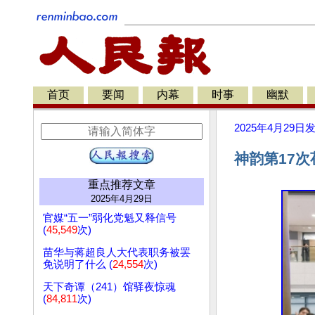
首页
要闻
内幕
时事
幽默
2025年4月29日
神韵第17次
重点推荐文章
2025年4月29日
官媒“五一”弱化党魁又释信号
(
45,549
次)
苗华与蒋超良人大代表职务被罢
免说明了什么 (
24,554
次)
天下奇谭（241）馆驿夜惊魂
(
84,811
次)