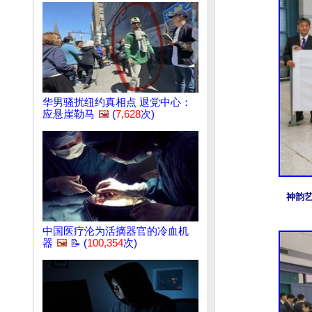
华男骚扰纽约真相点 退党中心：
应悬崖勒马
🖼️
(
7,628
次)
神韵
中国医疗沦为活摘器官的冷血机
器
🖼️
📝 (
100,354
次)