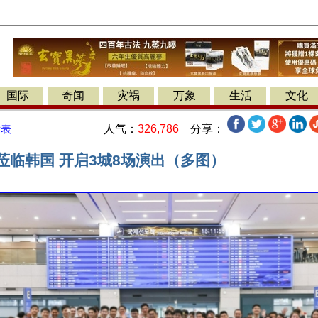
国际
奇闻
灾祸
万象
生活
文化
人气：
326,786
分享：
发表
莅临韩国 开启3城8场演出（多图）