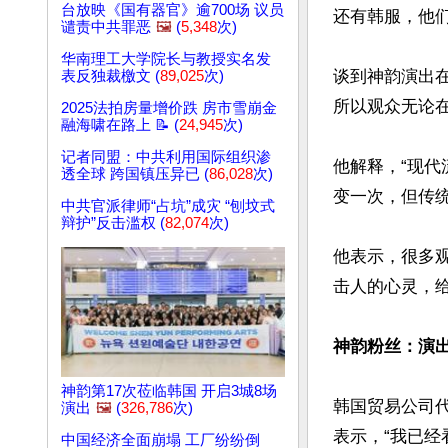
台放映《国有器官》逾700场 议员
还有韩服，他们
谴责中共罪恶
🖼️
(
5,348
次)
华南理工大学院长与教授实名发
谈到神韵演出
表反独裁檄文 (
89,025
次)
所以观众无论在
2025法拍房量增价跌 房市雪崩金
融海啸在路上 📝 (
24,945
次)
记者同盟：中共利用国际组织渗
他解释，“现
透全球 跨国镇压异已 (
86,028
次)
变一次，但传统
中共官派律师“占坑”成灾 “刨坟式
辩护”反击滥权 (
82,074
次)
他表示，很多
击人的心灵，给
神韵粉丝：演出
神韵第17次莅临韩国 开启3城8场
韩国贸易公司
演出
🖼️
(
326,786
次)
表示，“我已
中国经济全面崩塌 工厂纷纷倒