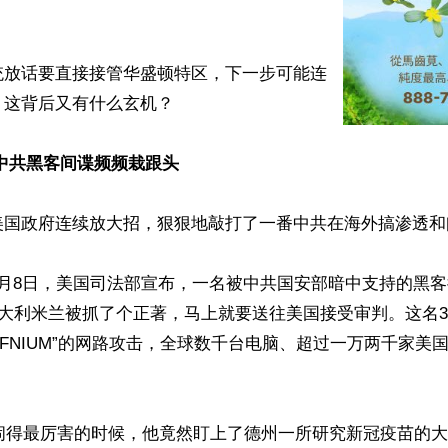
统放话要直接接管华盛顿特区，下一步可能连
这背后又有什么玄机？

中共黑客间谍频频栽跟头
美国政府连续放大招，狠狠地敲打了一番中共在海外搞渗透和
月8日，美国司法部宣布，一名被中共国安部暗中支持的黑客徐
在意大利米兰被抓了个正著，马上就要送往美国接受审判。这名
AFNIUM”的网路攻击，全球数千台电脑、超过一万两千家美
情闹得最厉害的时候，他竟然盯上了德州一所研究新冠疫苗的