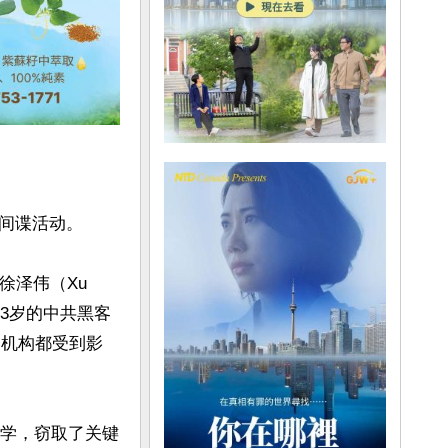
间谍活动。

泽伟（Xu 
33岁的中共黑客
国机构都受到影
大学，窃取了关键