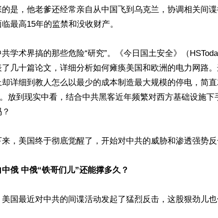
张的是，他老爹还经常亲自从中国飞到乌克兰，协调相关间谍
临最高15年的监禁和没收财产。

共学术界搞的那些危险“研究”。《今日国土安全》（HSTod
表了几十篇论文，详细分析如何瘫痪美国和欧洲的电力网路。
上却详细到教人怎么以最少的成本制造最大规模的停电，简直
册”。放到现实中看，结合中共黑客近年频繁对西方基础设施下
？

下来，美国终于彻底觉醒了，开始对中共的威胁和渗透强势反击
中俄 中俄“铁哥们儿”还能撑多久？
，美国最近对中共的间谍活动发起了猛烈反击，这股狠劲儿也