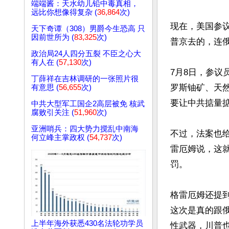
端端酱：天水幼儿铅中毒真相，
远比你想像得复杂 (
36,864
次)
现在，美国参
天下奇谭（308）男爵今生恐高 只
因前世所为 (
83,325
次)
普京去的，连
政治局24人四分五裂 不臣之心大
有人在 (
57,130
次)
7月8日，参议员
丁薛祥在吉林调研的一张照片很
罗斯铀矿、天然
有意思 (
56,655
次)
要让中共掂量掂
中共大型军工国企2高层被免 核武
腐败引关注 (
51,960
次)
亚洲哨兵：四大势力搅乱中南海
不过，法案也
何立峰主掌政权 (
54,737
次)
雷厄姆说，这
罚。

格雷厄姆还提
这次是真的跟
上半年海外获悉430名法轮功学员
性武器，川普