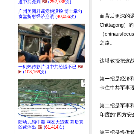
遭中共冤判
🖼️
(
292,736
次)
广州美团辟谣党妈没脸 博士掌勺
而背后更深的逻辑
食堂折射经济崩溃 (
40,056
次)
Chittagon
（chinaus
之路。

达塔教授把这战
一则热传影片引中共恐慌不已
🖼️
▶️
(
108,169
次)
第一招是经济
卡住中共军事现
第二招是军事
印度的“四方安
陆幼儿铅中毒 网友大追查 幕后真
凶或浮出
🖼️
(
61,414
次)
第三招是提供