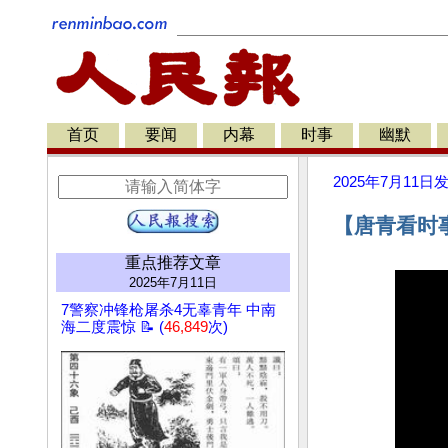
首页
要闻
内幕
时事
幽默
2025年7月11日
【唐青看时
重点推荐文章
2025年7月11日
7警察冲锋枪屠杀4无辜青年 中南
海二度震惊 📝 (
46,849
次)