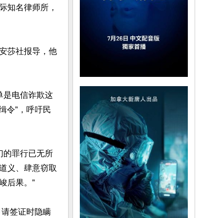
际知名律师所，
安莎社报导，他
单是电信诈欺这
缉令”，呼吁民
们的罪行已无所
道义、肆意窃取
后果。”

在申请签证时隐瞒