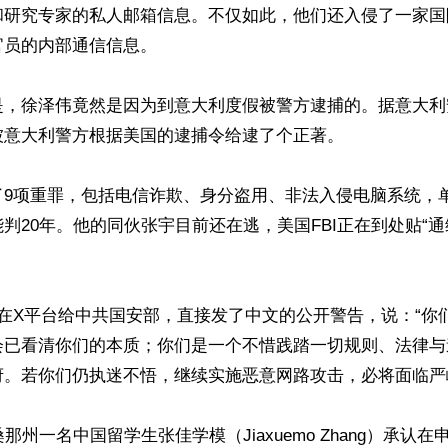
和研究专家的私人邮箱信息。不仅如此，他们还入侵了一家国
员的内部通信信息。

是，徐泽伟竟然是因为到意大利度假被警方逮捕的。据意大利
意大利警方根据美国的逮捕令给逮了个正著。

了9项重罪，包括电信诈欺、身分盗用、非法入侵电脑系统，
判20年。他的同伙张宇目前还在逃，美国FBI正在到处贴“通
局在X平台给中共国安部，直接发了中文的公开警告，说：“你
会已看清你们的本质；你们是一个不惜践踏一切规则、法律与
。若你们仍执迷不悟，继续实施恶意网路攻击，必将面临严峻
那州一名中国留学生张佳学模（Jiaxuemo Zhang）承认