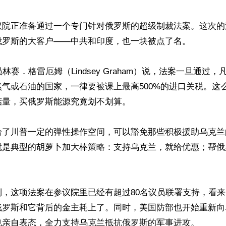
议院正准备通过一个专门针对俄罗斯的超级制裁法案。这次的
俄罗斯的大客户——中共和印度，也一块被点了名。

林赛．格雷厄姆（Lindsey Graham）说，法案一旦通过
气或石油的国家，一律要被课上最高500%的进口关税。这
量，买俄罗斯能源究竟划不划算。

给了川普一定的弹性操作空间，可以豁免那些积极援助乌克兰
就是典型的胡萝卜加大棒策略：支持乌克兰，就给优惠；帮俄
到，这项法案在参议院里已经有超过80名议员联署支持，看
俄罗斯和它背后的金主耗上了。同时，美国防部也开始重新向
也亲自表态，全力支持乌克兰抵抗俄罗斯的军事进攻。
