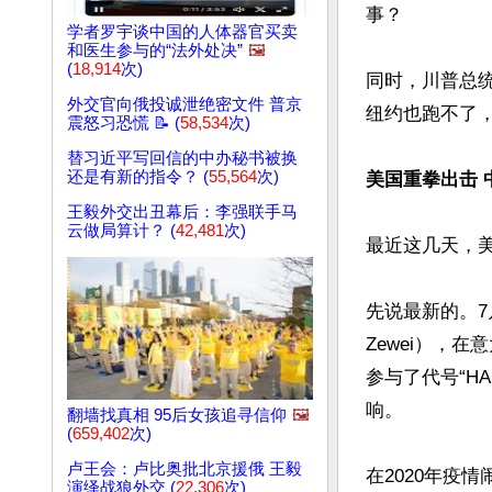
事？

学者罗宇谈中国的人体器官买卖
和医生参与的“法外处决”
🖼️
(
18,914
次)
同时，川普总
外交官向俄投诚泄绝密文件 普京
纽约也跑不了，
震怒习恐慌 📝 (
58,534
次)
替习近平写回信的中办秘书被换
还是有新的指令？ (
55,564
次)
美国重拳出击 
王毅外交出丑幕后：李强联手马
云做局算计？ (
42,481
次)
最近这几天，
先说最新的。7
Zewei），
参与了代号“H
响。

翻墙找真相 95后女孩追寻信仰
🖼️
(
659,402
次)
卢王会：卢比奥批北京援俄 王毅
在2020年疫
演绎战狼外交 (
22,306
次)