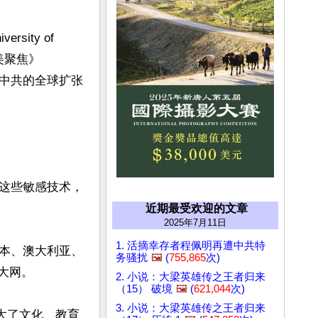
ty of 
中美聚焦》
封堵中共的全球扩张
这些敏感技术，
近期最受欢迎的文章
2025年7月11日
1. 活摘幸存者程佩明再遭中共特
本、澳大利亚、
务骚扰
🖼️
(
755,865
次)
大网。

2. 小说：大梁英雄传之王者归来
（15） 破境
🖼️
(
621,044
次)
3. 小说：大梁英雄传之王者归来
大了文化、教育