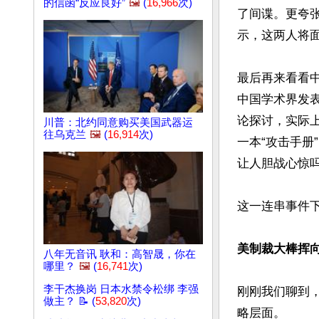
的信函“反应良好”
🖼️
(
16,966
次)
了间谍。更夸
示，这两人将面
最后再来看看中
中国学术界发
论探讨，实际
川普：北约同意购买美国武器运
往乌克兰
🖼️
(
16,914
次)
一本“攻击手
让人胆战心惊吗
这一连串事件
美制裁大棒挥向
八年无音讯 耿和：高智晟，你在
哪里？
🖼️
(
16,741
次)
李干杰换岗 日本水禁令松绑 李强
刚刚我们聊到
做主？ 📝 (
53,820
次)
略层面。
