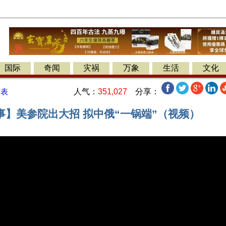
国际
奇闻
灾祸
万象
生活
文化
人气：
351,027
分享：
发表
事】美参院出大招 拟中俄“一锅端”（视频）