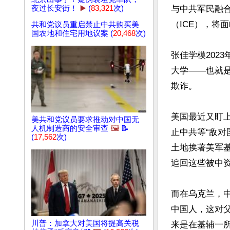
夜过长安街！
▶️
(
83,321
次)
与中共军民融
（ICE），将面
共和党议员重启禁止中共购买美
国农地和住宅用地议案 (
20,468
次)
张佳学模202
大学——也就
欺诈。

美国最近又盯
美共和党议员要求推动对中国无
人机制造商的安全审查
🖼️
📝
止中共等“敌对
(
17,562
次)
土地挨著美军
追回这些被中资
而在乌克兰，
中国人，这对父
川普：加拿大对美国将提高关税
来是在基辅一所