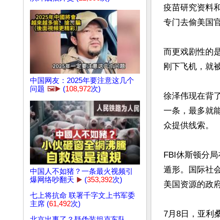
疫苗研究资料
专门去偷美国官
而更戏剧性的
刚下飞机，就被
中国网友：2025年要注意这几个
问题
🖼️▶️
(
108,972
次)
徐泽伟现在背
一条，最多就能
众提供线索。

FBI休斯顿分
遁形。国际社
中国人不如猪？一条最火视频引
爆网络吵翻天
▶️
(
353,392
次)
美国资源的政府
七上将抗命 联署千字文上书军委
主席 (
61,492
次)
7月8日，亚利桑
北京出事了？疑伪装坦克车队，