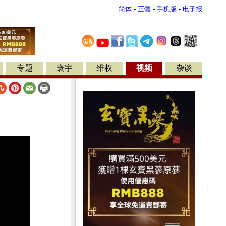
简体
-
正體
-
手机版
-
电子报
专题
寰宇
维权
视频
杂谈