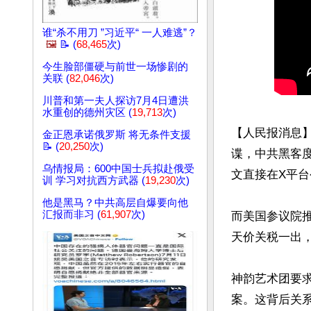
谁“杀不用刀 ”习近平“ 一人难逃”？
🖼️
📝 (
68,465
次)
今生脸部僵硬与前世一场惨剧的
关联 (
82,046
次)
川普和第一夫人探访7月4日遭洪
水重创的德州灾区 (
19,713
次)
【人民报消息
金正恩承诺俄罗斯 将无条件支援
📝 (
20,250
次)
谍，中共黑客度
乌情报局：600中国士兵拟赴俄受
文直接在X平台
训 学习对抗西方武器 (
19,230
次)
他是黑马？中共高层自爆要向他
汇报而非习 (
61,907
次)
而美国参议院推
天价关税一出，
神韵艺术团要求
案。这背后关