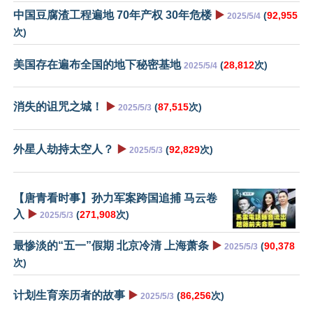
中国豆腐渣工程遍地 70年产权 30年危楼
▶️
(
92,955
2025/5/4
次)
美国存在遍布全国的地下秘密基地
(
28,812
次)
2025/5/4
消失的诅咒之城！
▶️
(
87,515
次)
2025/5/3
外星人劫持太空人？
▶️
(
92,829
次)
2025/5/3
【唐青看时事】孙力军案跨国追捕 马云卷
入
▶️
(
271,908
次)
2025/5/3
最惨淡的“五一”假期 北京冷清 上海萧条
▶️
(
90,378
2025/5/3
次)
计划生育亲历者的故事
▶️
(
86,256
次)
2025/5/3