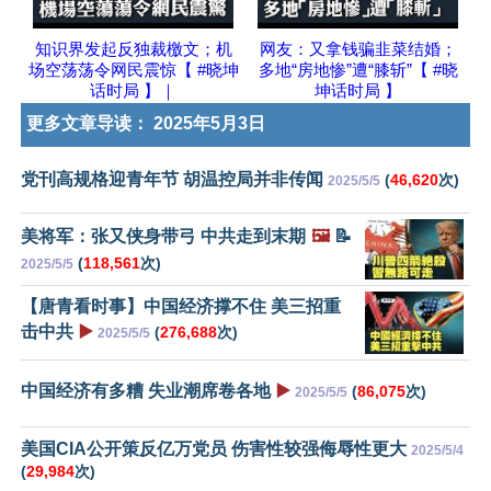
知识界发起反独裁檄文；机
网友：又拿钱骗韭菜结婚；
场空荡荡令网民震惊【 #晓坤
多地“房地惨”遭“膝斩”【 #晓
话时局 】｜
坤话时局 】
更多文章导读：
2025年5月3日
党刊高规格迎青年节 胡温控局并非传闻
(
46,620
次)
2025/5/5
美将军：张又侠身带弓 中共走到末期
🖼️
📝
(
118,561
次)
2025/5/5
【唐青看时事】中国经济撑不住 美三招重
击中共
▶️
(
276,688
次)
2025/5/5
中国经济有多糟 失业潮席卷各地
▶️
(
86,075
次)
2025/5/5
美国CIA公开策反亿万党员 伤害性较强侮辱性更大
2025/5/4
(
29,984
次)