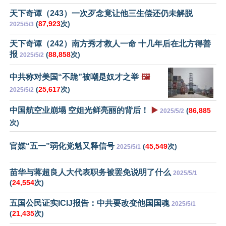
天下奇谭（243）一次歹念竟让他三生偿还仍未解脱
(
87,923
次)
2025/5/3
天下奇谭（242）南方秀才救人一命 十几年后在北方得善
报
(
88,858
次)
2025/5/2
中共称对美国“不跪”被嘲是奴才之举
🖼️
(
25,617
次)
2025/5/2
中国航空业崩塌 空姐光鲜亮丽的背后！
▶️
(
86,885
2025/5/2
次)
官媒“五一”弱化党魁又释信号
(
45,549
次)
2025/5/1
苗华与蒋超良人大代表职务被罢免说明了什么
2025/5/1
(
24,554
次)
五国公民证实ICIJ报告：中共要改变他国国魂
2025/5/1
(
21,435
次)