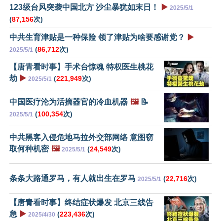
123级台风突袭中国北方 沙尘暴犹如末日！
▶️
2025/5/1
(
87,156
次)
中共生育津贴是一种保险 领了津贴为啥要感谢党？
▶️
(
86,712
次)
2025/5/1
【唐青看时事】手术台惊魂 特权医生桃花
劫
▶️
(
221,949
次)
2025/5/1
中国医疗沦为活摘器官的冷血机器
🖼️
📝
(
100,354
次)
2025/5/1
中共黑客入侵危地马拉外交部网络 意图窃
取何种机密
🖼️
(
24,549
次)
2025/5/1
条条大路通罗马，有人就出生在罗马
(
22,716
次)
2025/5/1
【唐青看时事】终结症状爆发 北京三线告
急
▶️
(
223,436
次)
2025/4/30