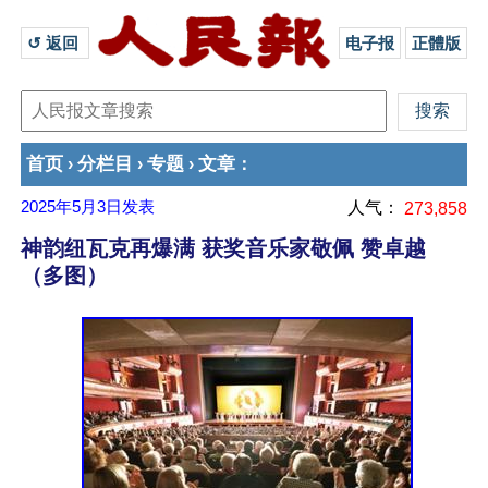
↺ 返回 
电子报
正體版
首页
分栏目
专题
文章
›
›
›
：
2025年5月3日
发表
人气：
273,858
神韵纽瓦克再爆满 获奖音乐家敬佩 赞卓越
（多图）