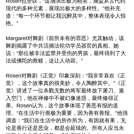
Rosen也赞叹，“这场演出极为精美，涵盖从古代到
现代的多种元素，展现出极大的多样性。”他补充
道：“每一个环节都让我沉醉其中，整体表现令人惊
艳。”

Margaret对舞剧《前所未有的罪恶》尤其触动，该
舞剧揭露了中共活摘法轮功学员器官的真相。她
说：“那位被非法监禁并受伤的男孩，最终得到了大
法或佛陀的救赎，这让人动容。”

Rosen对舞剧《正觉》印象深刻：“我非常喜欢《正
觉》，这个故事真的很美妙，令人陶醉其中。”《正
觉》讲述了一位杀戮无数的将军最终放下屠刀、遁
入空门，他在禅修中不被幻像迷惑，最终修得正
果。Rosen认为，这个故事体现了善恶有报的道
理。“在生活中行善极为重要，因为善有善报。”他强
调道：“我们在生活中的所作所为，有因就有果，无
论是善行还是恶业，都是会延续的。所有人应当永