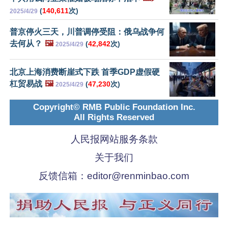
(
140,611
次)
2025/4/29
普京停火三天，川普调停受阻：俄乌战争何
去何从？
🖼️
(
42,842
次)
2025/4/29
北京上海消费断崖式下跌 首季GDP虚假硬
杠贸易战
🖼️
(
47,230
次)
2025/4/29
Copyright© RMB Public Foundation Inc.
All Rights Reserved
人民报网站服务条款
关于我们
反馈信箱：
editor@renminbao.com