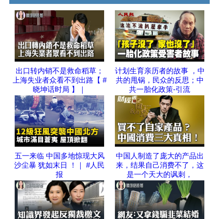
出口转内销不是救命稻草；
计划生育亲历者的故事 ，中
上海失业者众看不到出路【 #
共的甩锅，民众的反思；中
晓坤话时局 】｜
共一胎化政策-引流
五一来临 中国多地惊现大风
中国人制造了庞大的产品出
沙尘暴 犹如末日 ！｜ #人民
来，结果自己消费不了，这
报
是一个天大的讽刺，