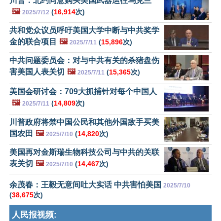
川普：北约同意购买美国武器运往乌克兰
🖼️
(
16,914
次)
2025/7/12
共和党众议员呼吁美国大学中断与中共奖学
金的联合项目
🖼️
(
15,896
次)
2025/7/11
中共问题委员会：对与中共有关的杀猪盘伤
害美国人表关切
🖼️
(
15,365
次)
2025/7/11
美国会研讨会：709大抓捕针对每个中国人
🖼️
(
14,809
次)
2025/7/11
川普政府将禁中国公民和其他外国敌手买美
国农田
🖼️
(
14,820
次)
2025/7/10
美国再对金斯瑞生物科技公司与中共的关联
表关切
🖼️
(
14,467
次)
2025/7/10
余茂春：王毅无意间吐大实话 中共害怕美国
2025/7/10
(
38,675
次)
人民报视频: