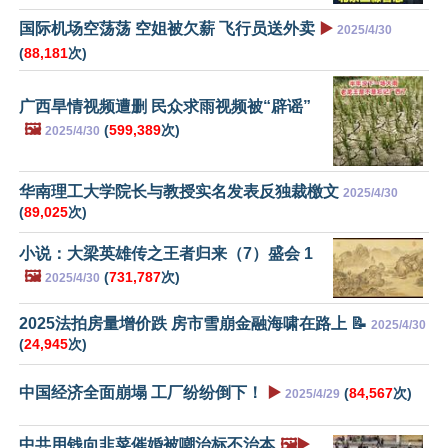
国际机场空荡荡 空姐被欠薪 飞行员送外卖
▶️
2025/4/30
(
88,181
次)
广西旱情视频遭删 民众求雨视频被“辟谣”
🖼️
(
599,389
次)
2025/4/30
华南理工大学院长与教授实名发表反独裁檄文
2025/4/30
(
89,025
次)
小说：大梁英雄传之王者归来（7）盛会 1
🖼️
(
731,787
次)
2025/4/30
2025法拍房量增价跌 房市雪崩金融海啸在路上 📝
2025/4/30
(
24,945
次)
中国经济全面崩塌 工厂纷纷倒下！
▶️
(
84,567
次)
2025/4/29
中共用钱向韭菜催婚被嘲治标不治本
🖼️▶️