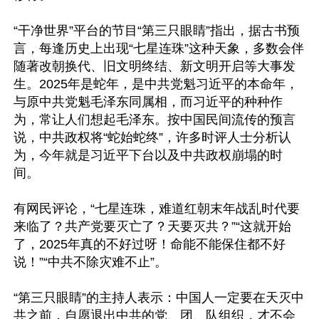
“干净世界”平台的节目“第三只眼睛”指出，据古书预
言，每逢历史上出现“七星连珠”这种天象，多数会伴
随著改朝换代、旧文明终结、新文明开启等大事发
生。2025年是蛇年，是中共党魁习近平的本命年，
与原中共党魁毛泽东同属相，而习近平的种种作
为，常让人们想起毛泽东。按中国民间流传的预言
说，中共政权将“蛇始蛇终”，许多时评人士分析认
为，今年就是习近平下台以及中共政权崩塌的时
间。

有网民评论，“七星连珠，难道红朝末年战乱时代要
来临了？共产党要灭亡了？天要灭共？”“这就开始
了，2025年真的不好过呀！命能不能保住都不好
说！”“中共不除灾难不止”。

“第三只眼睛”的主持人表示：中国人一定要在天灭中
共之前，自愿退出中共的党、团、队组织，才不会