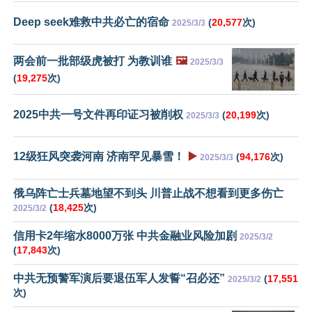
Deep seek难救中共必亡的宿命
(
20,577
次)
2025/3/3
两会前一批部级虎被打 为教训谁
🖼️
2025/3/3
(
19,275
次)
2025中共一号文件再印证习被削权
(
20,199
次)
2025/3/3
12级狂风突袭河南 济南罕见暴雪！
▶️
(
94,176
次)
2025/3/3
俄乌阵亡士兵墓地望不到头 川普止战不想看到更多伤亡
(
18,425
次)
2025/3/2
信用卡2年缩水8000万张 中共金融业风险加剧
2025/3/2
(
17,843
次)
中共无预警军演后要退伍军人发誓“召必还”
(
17,551
2025/3/2
次)