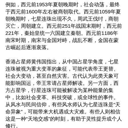
例如，西元前1953年夏朝晚期时，社会动荡，最终
于西元前1600年左右被商朝取代。西元前1059年夏
朝晚期时，七星连珠出现不久，周武王伐纣，商朝
灭亡，周朝建立。西元前251年战国末期时，西元前
221年，秦始皇统一六国建立秦朝。西元前1186年
南宋时期，南宋与金国对峙，战乱不断，金国在蒙
古崛起后逐渐衰落。

香港占星师黄伟国指出，从中国占星学角度，七星
连珠被视为重大变革的象征，可能代表帝王更替、
社会大变动，甚至自然灾害。古代认为此类天象可
能影响国运，帝王常请占星师解读。另一方面，西
方占星学，行星连珠可能被解读为某种能量的集
中，比如社会变革、科技突破，或全球性的事件。
从风水与民间信仰，有些风水师认为七星连珠是“天
命异象”，可能带来大机遇或大灾难。有些人则相信
这是一种“天地交感”的时刻，有助于灵性提升或个人
修行。
