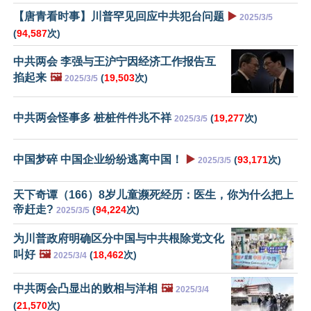
【唐青看时事】川普罕见回应中共犯台问题
▶️
2025/3/5
(
94,587
次)
中共两会 李强与王沪宁因经济工作报告互
掐起来
🖼️
(
19,503
次)
2025/3/5
中共两会怪事多 桩桩件件兆不祥
(
19,277
次)
2025/3/5
中国梦碎 中国企业纷纷逃离中国！
▶️
(
93,171
次)
2025/3/5
天下奇谭（166）8岁儿童濒死经历：医生，你为什么把上
帝赶走?
(
94,224
次)
2025/3/5
为川普政府明确区分中国与中共根除党文化
叫好
🖼️
(
18,462
次)
2025/3/4
中共两会凸显出的败相与洋相
🖼️
2025/3/4
(
21,570
次)