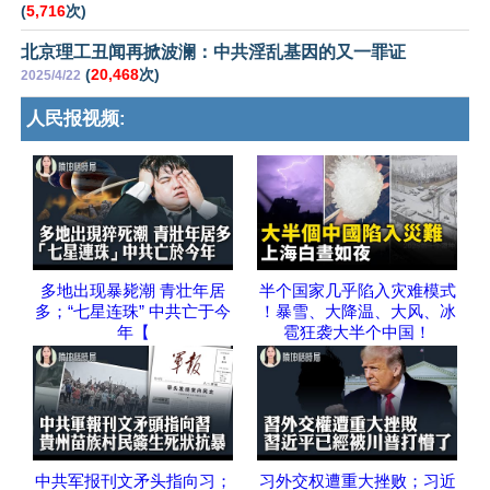
(
5,716
次)
北京理工丑闻再掀波澜：中共淫乱基因的又一罪证
(
20,468
次)
2025/4/22
人民报视频:
多地出现暴毙潮 青壮年居
半个国家几乎陷入灾难模式
多；“七星连珠” 中共亡于今
！暴雪、大降温、大风、冰
年【
雹狂袭大半个中国！
中共军报刊文矛头指向习；
习外交权遭重大挫败；习近