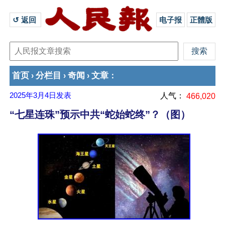
↺ 返回 
电子报
正體版
首页
分栏目
奇闻
文章
›
›
›
：
2025年3月4日
发表
人气：
466,020
“七星连珠”预示中共“蛇始蛇终”？（图）