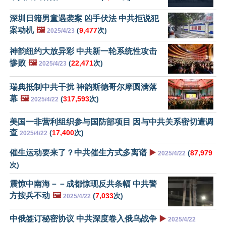
深圳日籍男童遇袭案 凶手伏法 中共拒说犯
案动机
🖼️
(
9,477
次)
2025/4/23
神韵纽约大放异彩 中共新一轮系统性攻击
惨败
🖼️
(
22,471
次)
2025/4/23
瑞典抵制中共干扰 神韵斯德哥尔摩圆满落
幕
🖼️
(
317,593
次)
2025/4/22
美国一非营利组织参与国防部项目 因与中共关系密切遭调
查
(
17,400
次)
2025/4/22
催生运动要来了？中共催生方式多离谱
▶️
(
87,979
2025/4/22
次)
震惊中南海－－成都惊现反共条幅 中共警
方按兵不动
🖼️
(
7,033
次)
2025/4/22
中俄签订秘密协议 中共深度卷入俄乌战争
▶️
2025/4/22