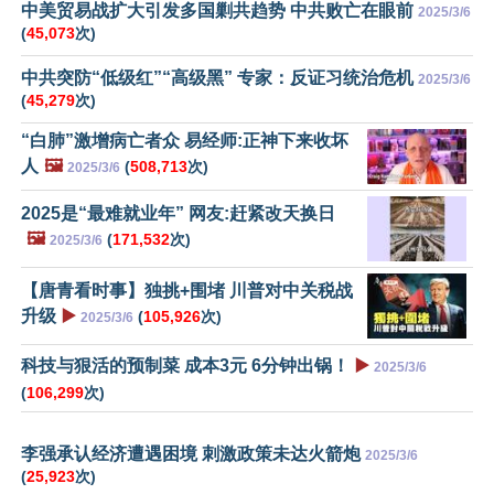
中美贸易战扩大引发多国剿共趋势 中共败亡在眼前
2025/3/6
(
45,073
次)
中共突防“低级红”“高级黑” 专家：反证习统治危机
2025/3/6
(
45,279
次)
“白肺”激增病亡者众 易经师:正神下来收坏
人
🖼️
(
508,713
次)
2025/3/6
2025是“最难就业年” 网友:赶紧改天换日
🖼️
(
171,532
次)
2025/3/6
【唐青看时事】独挑+围堵 川普对中关税战
升级
▶️
(
105,926
次)
2025/3/6
科技与狠活的预制菜 成本3元 6分钟出锅！
▶️
2025/3/6
(
106,299
次)
李强承认经济遭遇困境 刺激政策未达火箭炮
2025/3/6
(
25,923
次)