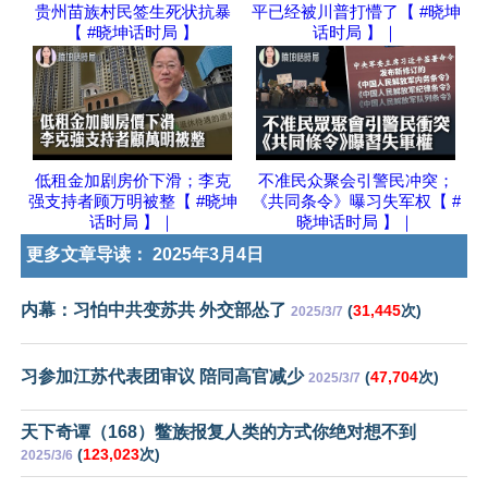
贵州苗族村民签生死状抗暴
平已经被川普打懵了【 #晓坤
【 #晓坤话时局 】
话时局 】｜
低租金加剧房价下滑；李克
不准民众聚会引警民冲突；
强支持者顾万明被整【 #晓坤
《共同条令》曝习失军权【 #
话时局 】｜
晓坤话时局 】｜
更多文章导读：
2025年3月4日
内幕：习怕中共变苏共 外交部怂了
(
31,445
次)
2025/3/7
习参加江苏代表团审议 陪同高官减少
(
47,704
次)
2025/3/7
天下奇谭（168）鳖族报复人类的方式你绝对想不到
(
123,023
次)
2025/3/6