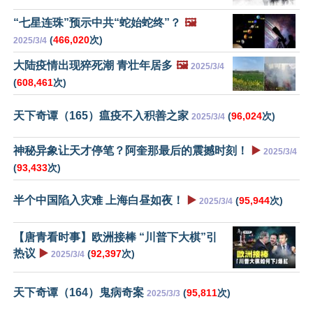
“七星连珠”预示中共“蛇始蛇终”？
🖼️
(
466,020
次)
2025/3/4
大陆疫情出现猝死潮 青壮年居多
🖼️
2025/3/4
(
608,461
次)
天下奇谭（165）瘟疫不入积善之家
(
96,024
次)
2025/3/4
神秘异象让天才停笔？阿奎那最后的震撼时刻！
▶️
2025/3/4
(
93,433
次)
半个中国陷入灾难 上海白昼如夜！
▶️
(
95,944
次)
2025/3/4
【唐青看时事】欧洲接棒 “川普下大棋”引
热议
▶️
(
92,397
次)
2025/3/4
天下奇谭（164）鬼病奇案
(
95,811
次)
2025/3/3