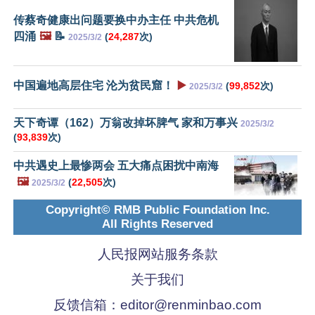
传蔡奇健康出问题要换中办主任 中共危机
四涌
🖼️
📝
(
24,287
次)
2025/3/2
中国遍地高层住宅 沦为贫民窟！
▶️
(
99,852
次)
2025/3/2
天下奇谭（162）万翁改掉坏脾气 家和万事兴
2025/3/2
(
93,839
次)
中共遇史上最惨两会 五大痛点困扰中南海
🖼️
(
22,505
次)
2025/3/2
Copyright© RMB Public Foundation Inc.
All Rights Reserved
人民报网站服务条款
关于我们
反馈信箱：
editor@renminbao.com