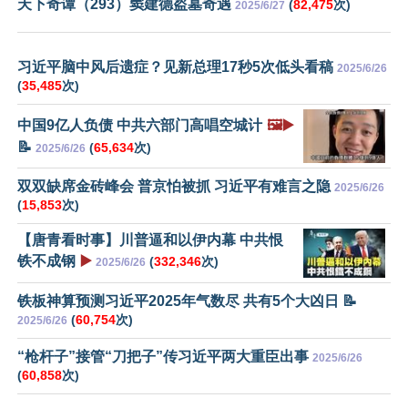
天下奇谭（293）窦建德盗墓奇遇
(
82,475
次)
2025/6/27
习近平脑中风后遗症？见新总理17秒5次低头看稿
2025/6/26
(
35,485
次)
中国9亿人负债 中共六部门高唱空城计
🖼️▶️
📝
(
65,634
次)
2025/6/26
双双缺席金砖峰会 普京怕被抓 习近平有难言之隐
2025/6/26
(
15,853
次)
【唐青看时事】川普逼和以伊内幕 中共恨
铁不成钢
▶️
(
332,346
次)
2025/6/26
铁板神算预测习近平2025年气数尽 共有5个大凶日 📝
(
60,754
次)
2025/6/26
“枪杆子”接管“刀把子”传习近平两大重臣出事
2025/6/26
(
60,858
次)