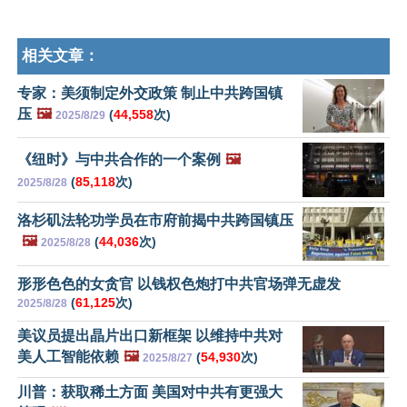
相关文章：
专家：美须制定外交政策 制止中共跨国镇
压
🖼️
(
44,558
次)
2025/8/29
《纽时》与中共合作的一个案例
🖼️
(
85,118
次)
2025/8/28
洛杉矶法轮功学员在市府前揭中共跨国镇压
🖼️
(
44,036
次)
2025/8/28
形形色色的女贪官 以钱权色炮打中共官场弹无虚发
(
61,125
次)
2025/8/28
美议员提出晶片出口新框架 以维持中共对
美人工智能依赖
🖼️
(
54,930
次)
2025/8/27
川普：获取稀土方面 美国对中共有更强大