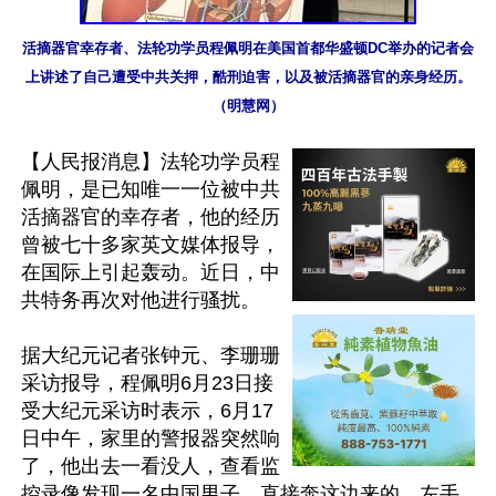
活摘器官幸存者、法轮功学员程佩明在美国首都华盛顿DC举办的记者会
上讲述了自己遭受中共关押，酷刑迫害，以及被活摘器官的亲身经历。
（明慧网）
【人民报消息】法轮功学员程
佩明，是已知唯一一位被中共
活摘器官的幸存者，他的经历
曾被七十多家英文媒体报导，
在国际上引起轰动。近日，中
共特务再次对他进行骚扰。

据大纪元记者张钟元、李珊珊
采访报导，程佩明6月23日接
受大纪元采访时表示，6月17
日中午，家里的警报器突然响
了，他出去一看没人，查看监
控录像发现一名中国男子，直接奔这边来的，左手