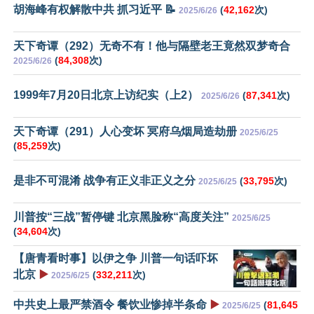
胡海峰有权解散中共 抓习近平 📝
(
42,162
次)
2025/6/26
天下奇谭（292）无奇不有！他与隔壁老王竟然双梦奇合
(
84,308
次)
2025/6/26
1999年7月20日北京上访纪实（上2）
(
87,341
次)
2025/6/26
天下奇谭（291）人心变坏 冥府乌烟局造劫册
2025/6/25
(
85,259
次)
是非不可混淆 战争有正义非正义之分
(
33,795
次)
2025/6/25
川普按“三战”暂停键 北京黑脸称“高度关注”
2025/6/25
(
34,604
次)
【唐青看时事】以伊之争 川普一句话吓坏
北京
▶️
(
332,211
次)
2025/6/25
中共史上最严禁酒令 餐饮业惨掉半条命
▶️
(
81,645
2025/6/25