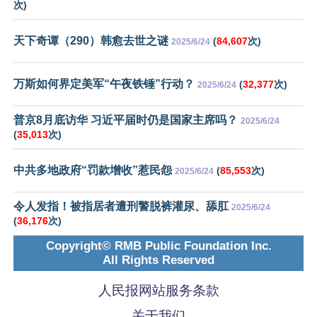
次)
天下奇谭（290）韩愈去世之谜
(
84,607
次)
2025/6/24
万斯如何界定美军“午夜铁锤”行动？
(
32,377
次)
2025/6/24
普京8月底访华 习近平届时仍是国家主席吗？
2025/6/24
(
35,013
次)
中共多地政府“罚款增收”惹民怨
(
85,553
次)
2025/6/24
令人发指！被指居者遭刑警脱裤灌尿、舔肛
2025/6/24
(
36,176
次)
Copyright© RMB Public Foundation Inc.
All Rights Reserved
人民报网站服务条款
关于我们