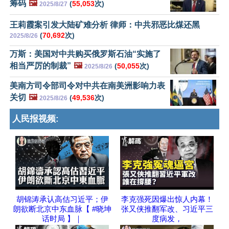
筹码
🖼️
(
55,053
次)
2025/8/27
王莉霞案引发大陆矿难分析 律师：中共邪恶比煤还黑
(
70,692
次)
2025/8/26
万斯：美国对中共购买俄罗斯石油“实施了
相当严厉的制裁”
🖼️
(
50,055
次)
2025/8/26
美南方司令部司令对中共在南美洲影响力表
关切
🖼️
(
49,536
次)
2025/8/26
人民报视频:
胡锦涛承认高估习近平；伊
李克强死因爆出惊人内幕！
朗欲断北京中东血脉【 #晓坤
张又侠推翻军改、习近平三
话时局 】｜
度病发，