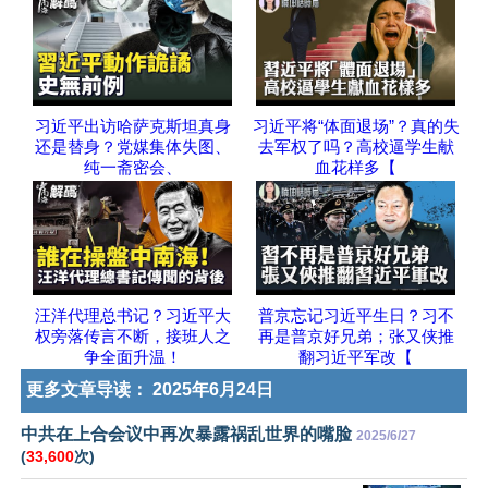
习近平出访哈萨克斯坦真身
习近平将“体面退场”？真的失
还是替身？党媒集体失图、
去军权了吗？高校逼学生献
纯一斋密会、
血花样多【
汪洋代理总书记？习近平大
普京忘记习近平生日？习不
权旁落传言不断，接班人之
再是普京好兄弟；张又侠推
争全面升温！
翻习近平军改【
更多文章导读：
2025年6月24日
中共在上合会议中再次暴露祸乱世界的嘴脸
2025/6/27
(
33,600
次)