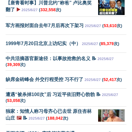
【唐青看时事】川普北约“称爸” 卢比奥笑
翻了
▶️
(
332,558
次)
2025/6/27
军方画报封面自去年7月后再次下架习
(
53,610
次)
2025/6/27
1999年7月20日北京上访纪实（中）
(
85,379
次)
2025/6/27
中共活摘器官新途径：以事故抢救的名义 📝
2025/6/27
(
39,309
次)
缺席金砖峰会 外交行程受控 习不行了
(
52,417
次)
2025/6/27
遭遇“被杀掉100次”后 习近平依旧野心勃勃 📝
2025/6/27
(
53,058
次)
独家：知情人称习母齐心已去世 原住杏林
山庄
🖼️
📝
(
188,042
次)
2025/6/27