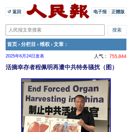
↺ 返回 
电子报
正體版
首页
分栏目
维权
文章
›
›
›
：
2025年6月24日
发表
人气：
755,844
活摘幸存者程佩明再遭中共特务骚扰（图）