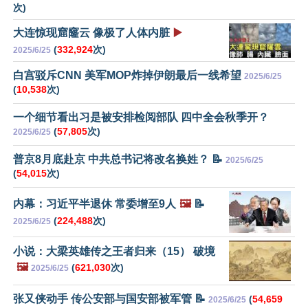
次)
大连惊现窟窿云 像极了人体内脏
▶️
(
332,924
次)
2025/6/25
白宫驳斥CNN 美军MOP炸掉伊朗最后一线希望
2025/6/25
(
10,538
次)
一个细节看出习是被安排检阅部队 四中全会秋季开？
(
57,805
次)
2025/6/25
普京8月底赴京 中共总书记将改名换姓？ 📝
2025/6/25
(
54,015
次)
内幕：习近平半退休 常委增至9人
🖼️
📝
(
224,488
次)
2025/6/25
小说：大梁英雄传之王者归来（15） 破境
🖼️
(
621,030
次)
2025/6/25
张又侠动手 传公安部与国安部被军管 📝
(
54,659
2025/6/25