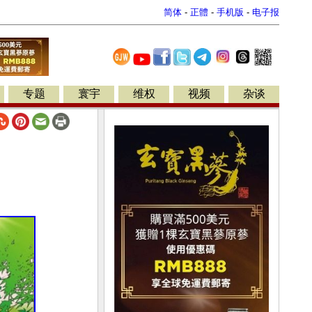
简体
-
正體
-
手机版
-
电子报
专题
寰宇
维权
视频
杂谈