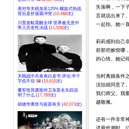
失落啊，一下
美对华关税加至125% 螺旋式热战
背后是价值观冲突 (
15,488
次)
言就说出来了
川普发帖震醒全球 世界被无意中
一起拍。她一
带入历史性决战 (
11,930
次)
莉莉感到自己
前那些嫉恨哪
的心情。她记得
当时离婚条件
关税战中共发表白皮书 评论:半个
字也不信
🖼️
(
15,615
次)
没抬就同意了
董军怪异露面何卫东莫名失踪说
我们师父。我
明了什么 (
17,789
次)
越敬佩。

胡德华离世与疫苗有关 (
42,073
次)
还有一件非常神
济最低潮时，