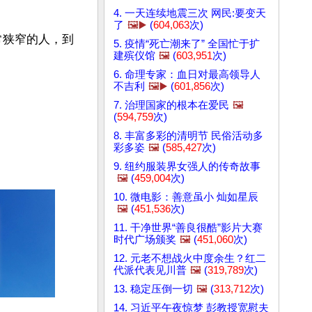
4. 一天连续地震三次 网民:要变天
了
🖼️▶️
(
604,063
次)
常狭窄的人，到
5. 疫情“死亡潮来了” 全国忙于扩
建殡仪馆
🖼️
(
603,951
次)
6. 命理专家：血日对最高领导人
不吉利
🖼️▶️
(
601,856
次)
7. 治理国家的根本在爱民
🖼️
(
594,759
次)
8. 丰富多彩的清明节 民俗活动多
彩多姿
🖼️
(
585,427
次)
9. 纽约服装界女强人的传奇故事
🖼️
(
459,004
次)
10. 微电影：善意虽小 灿如星辰
🖼️
(
451,536
次)
11. 干净世界“善良很酷”影片大赛
时代广场颁奖
🖼️
(
451,060
次)
12. 元老不想战火中度余生？红二
代派代表见川普
🖼️
(
319,789
次)
13. 稳定压倒一切
🖼️
(
313,712
次)
14. 习近平午夜惊梦 彭教授宽慰夫