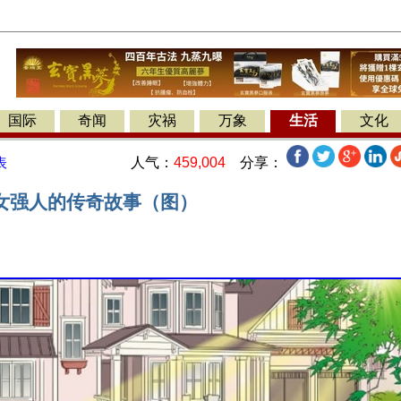
国际
奇闻
灾祸
万象
生活
文化
人气：
459,004
分享：
表
女强人的传奇故事（图）