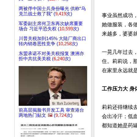
两被俘中国士兵身份曝光 供称“乌
克兰战士救了我” (
9,419
次)
事业虽然成功
军委副主席何卫东再次缺席重要
她做服装，各做
场合 习近平恐失权 (
10,599
次)
来越多，婆婆就
川普关税加到145% 大陆厂商出口
转内销卷恶性竞争 (
10,258
次)
一晃几年过去，
东盟承诺不对美关税报复 澳洲亦
拒中共抗美关税 (
6,240
次)
住。莉莉说，
在家里永远就是
工作压力大 身
莉莉还得继续
前高层揭脸书开发工具 审查港台
两地热门贴文
🖼️
(
9,724
次)
会出冷汗；低
都知道她是药罐