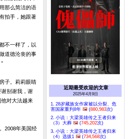
用那么简洁的语
有拍手，她跟著
都不一样了，以
做道德沦丧的事


房子。莉莉眼睛
近期最受欢迎的文章
要谢别谢我，谢
2025年4月9日
到他对大法越来
1. 28岁藏族女作家被以分裂、危
害国家重判8年
🖼️
(
880,983
次)
2. 小说：大梁英雄传之王者归来
（3）大葬
🖼️
(
745,202
次)
2008年美国经
3. 小说：大梁英雄传之王者归来
（4）选拔1
🖼️
(
734,568
次)