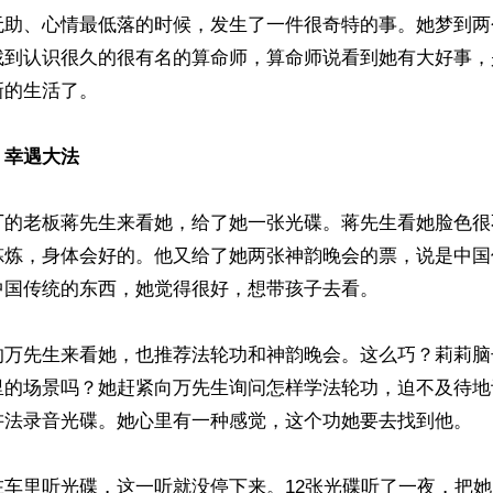
无助、心情最低落的时候，发生了一件很奇特的事。她梦到两
找到认识很久的很有名的算命师，算命师说看到她有大好事，
的生活了。

：幸遇大法
厂的老板蒋先生来看她，给了她一张光碟。蒋先生看她脸色很
炼炼，身体会好的。他又给了她两张神韵晚会的票，说是中国
国传统的东西，她觉得很好，想带孩子去看。

的万先生来看她，也推荐法轮功和神韵晚会。这么巧？莉莉脑子
里的场景吗？她赶紧向万先生询问怎样学法轮功，迫不及待地
讲法录音光碟。她心里有一种感觉，这个功她要去找到他。

在车里听光碟，这一听就没停下来。12张光碟听了一夜，把