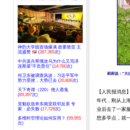
神韵大学园首场爆满 政要致贺 主
流盛赞
🖼️
(
287,365
次)
中共派兵帮俄攻乌为什么又骂泽
连斯基“不负责任” (
14,760
次)
莉莉说：“大
何卫东被调查风波：习近平军中
势力受挫，大势已去 (
20,806
次)
天下奇谭（220）僧人遇鬼
【人民报消息】
(
89,397
次)
年代，刚从上
党魁欲急奔东南亚联邻反美 专
家：必失败 (
17,728
次)
业后去了一家
想多学点，就一
多维时空理论如何应用？ (
99,955
次)