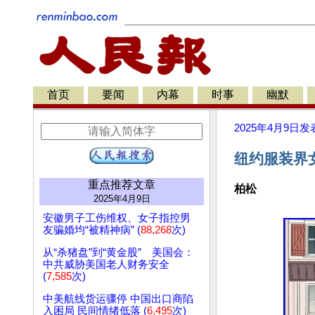
首页
要闻
内幕
时事
幽默
2025年4月9日
发
纽约服装界
重点推荐文章
柏松
2025年4月9日
安徽男子工伤维权、女子指控男
友骗婚均“被精神病” (
88,268
次)
从“杀猪盘”到“黄金股” 美国会：
中共威胁美国老人财务安全
(
7,585
次)
中美航线货运骤停 中国出口商陷
入困局 民间情绪低落 (
6,495
次)