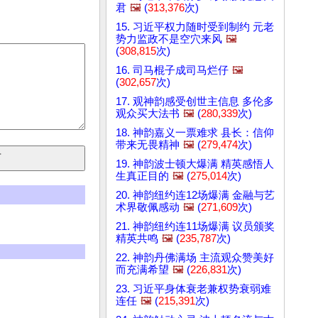
君
🖼️
(
313,376
次)
15. 习近平权力随时受到制约 元老
势力监政不是空穴来风
🖼️
(
308,815
次)
16. 司马棍子成司马烂仔
🖼️
(
302,657
次)
17. 观神韵感受创世主信息 多伦多
观众买大法书
🖼️
(
280,339
次)
18. 神韵嘉义一票难求 县长：信仰
带来无畏精神
🖼️
(
279,474
次)
19. 神韵波士顿大爆满 精英感悟人
生真正目的
🖼️
(
275,014
次)
20. 神韵纽约连12场爆满 金融与艺
术界敬佩感动
🖼️
(
271,609
次)
21. 神韵纽约连11场爆满 议员颁奖
精英共鸣
🖼️
(
235,787
次)
22. 神韵丹佛满场 主流观众赞美好
而充满希望
🖼️
(
226,831
次)
23. 习近平身体衰老兼权势衰弱难
连任
🖼️
(
215,391
次)