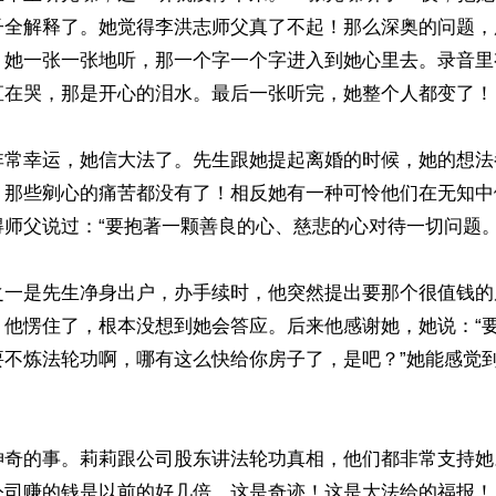
子全解释了。她觉得李洪志师父真了不起！那么深奥的问题，
。她一张一张地听，那一个字一个字进入到她心里去。录音里
直在哭，那是开心的泪水。最后一张听完，她整个人都变了！

非常幸运，她信大法了。先生跟她提起离婚的时候，她的想法
，那些剜心的痛苦都没有了！相反她有一种可怜他们在无知中
师父说过：“要抱著一颗善良的心、慈悲的心对待一切问题。”
之一是先生净身出户，办手续时，他突然提出要那个很值钱的
。他愣住了，根本没想到她会答应。后来他感谢她，她说：“
要不炼法轮功啊，哪有这么快给你房子了，是吧？”她能感觉
奇的事。莉莉跟公司股东讲法轮功真相，他们都非常支持她。
公司赚的钱是以前的好几倍，这是奇迹！这是大法给的福报！
