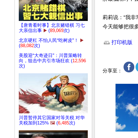
莉莉说：“我
【唐青看时事】北京赌错棋 习七
今天能够把很
大亲信出事
▶️
(
89,069
次)
文章网址: http://w
北京硬杠 不怕人民“吃树皮”！
▶️
打印机版
(
88,082
次)
美股迎“大奇迹日”：川普策略转
向，狙击中共引市场狂欢 (
12,596
次)
分享至：
川普暂停其它国家对等关税 对华
关税加到125%
🖼️
(
6,485
次)