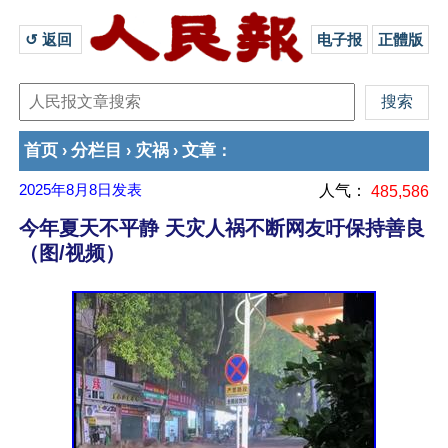
↺ 返回 
电子报
正體版
首页
分栏目
灾祸
文章
›
›
›
：
2025年8月8日
发表
人气：
485,586
今年夏天不平静 天灾人祸不断网友吁保持善良
（图/视频）