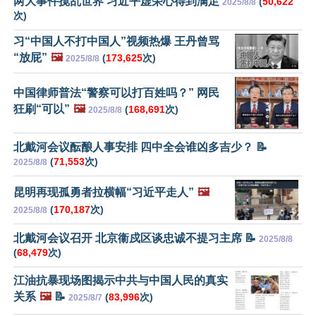
两大事件搅乱世界 习近平虚荣心得到满足
(
50,622
2025/8/8
次)
习“中国人不打中国人”视频热爆 王丹曾骂
“放屁”
🖼️
(
173,625
次)
2025/8/8
中国律师普法“警察可以打百姓吗？” 网民
狂刷“可以”
🖼️
(
168,691
次)
2025/8/8
北戴河会议酝酿人事安排 四中全会谁凶多吉少？ 📝
(
71,553
次)
2025/8/8
昆明再现孤勇者拉横幅“习近平走人”
🖼️
(
170,187
次)
2025/8/8
北戴河会议召开 北京衞戍区谈忠诚不提习主席 📝
2025/8/8
(
68,479
次)
江油抗暴现场图揭示中共与中国人民的真实
关系
🖼️
📝
(
83,996
次)
2025/8/7