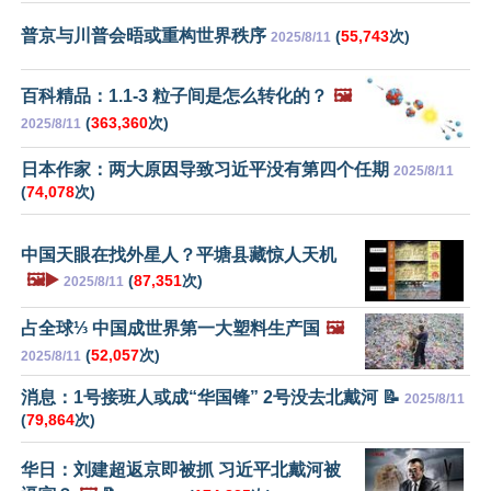
普京与川普会晤或重构世界秩序
(
55,743
次)
2025/8/11
百科精品：1.1-3 粒子间是怎么转化的？
🖼️
(
363,360
次)
2025/8/11
日本作家：两大原因导致习近平没有第四个任期
2025/8/11
(
74,078
次)
中国天眼在找外星人？平塘县藏惊人天机
🖼️▶️
(
87,351
次)
2025/8/11
占全球⅓ 中国成世界第一大塑料生产国
🖼️
(
52,057
次)
2025/8/11
消息：1号接班人或成“华国锋” 2号没去北戴河 📝
2025/8/11
(
79,864
次)
华日：刘建超返京即被抓 习近平北戴河被