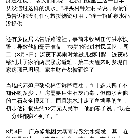
路透社说，“老人们都说，在我们这里生活一百年，
从没遇过这样的洪水。”坪头村钟姓村民说，政府官
员告诉他没有任何救援物资可用，“连一瓶矿泉水都
没提供”。

还有多位居民告诉路透社，事前未收到任何洪水预
警，导致他们毫无准备。73岁的张姓村民回忆，周
二（8月5日）深夜下暴雨时她被儿媳叫醒，连夜转
移到儿子家的两层楼房避难，第二天醒来时发现自
家房顶已坍塌。家中财产都被砸烂了。

当地的养殖户胡松林告诉路透社，五千多只鸭子不
知还剩多少，厂房需要用生石灰消毒，但雨水令他
的生石灰全报废了。而且洪水冲走了鱼塘里的鱼，
初步估计损失约12万元人民币。他的妻子说，“现在
一分钱都赚不到了。”

8月4日，广东多地因大暴雨导致洪水爆发。其中在