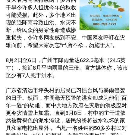
食大省河南省持续两个多月的
干旱令许多人担忧今年的秋收
可能受损。此外，多个地区出
现的强降雨导致山洪、水灾不
断，给民众的身家性命造成惨
重损失，令许多网友感到不安。中国网友呼吁在灾
难面前，希望大家勿忘“己所不欲，勿施于人”。

8月2日至6日，广州市降雨量达622.6毫米（24.5英
寸），接近8月平均雨量的三倍。官方媒体称，该市
至少有7人死于洪水。

广东省清远市坪头村的居民已习惯台风与暴雨侵袭
的日子。然而，本周毫无预警的洪灾却成为他们“百
年一遇”的劫难，而中共地方政府在灾后的消极应对
更令灾情雪上加霜。直到8月8日，村中的主干道依
然被黄褐色的泥水淹没，居民纷纷将被水泡坏的家
具和家电拖出屋外 。当地一名姓钟的50多岁村民对