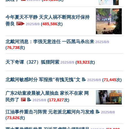
今年夏天不平静 天灾人祸不断网友吁保持
善良
🖼️▶️
(
485,586
次)
2025/8/9
北戴河消息：李强无意连任 一匹黑马杀出来
2025/8/9
(
76,738
次)
天下奇谭（327）狐狸阿紫
(
93,923
次)
2025/8/9
北戴河敏感时分 军报推“有愧无愧”文 📝
(
71,445
次)
2025/8/9
广东2幼童凌晨被入屋抽血 家长不在家 网
民炸了
🖼️
📝
(
172,827
次)
2025/8/8
江油事件重击习阵营 元老派北戴河向习发难 📝
2025/8/8
(
73,626
次)