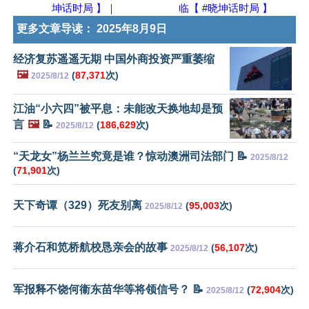
坤话时局 】｜
临【 #晓坤话时局 】
更多文章导读：
2025年8月9日
经济复苏遥遥无期 中国外商投资严重萎缩
🖼️
(
87,371
次)
2025/8/12
江油“小六四”被平息：未能改天换地却是预
言
🖼️
📝
(
186,629
次)
2025/8/12
“天龙女”杨兰兰究竟是谁？惊动澳洲司法部门 📝
2025/8/12
(
71,901
次)
天下奇谭（329）死友别离
(
95,003
次)
2025/8/12
蒋介石和笕桥航校恳亲会的故事
(
56,107
次)
2025/8/12
军报释不饶何衞东苗华等将领信号？ 📝
(
72,904
次)
2025/8/12