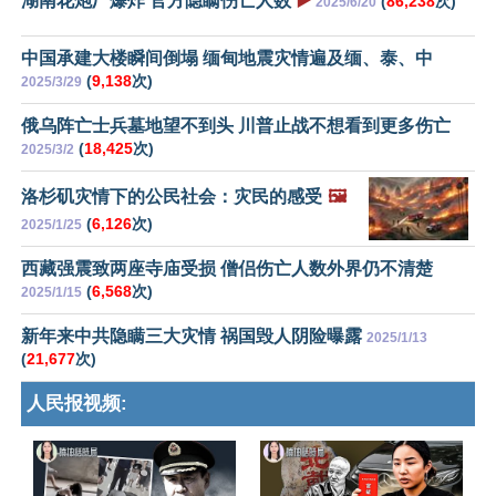
湖南花炮厂爆炸 官方隐瞒伤亡人数
▶️
(
86,238
次)
2025/6/20
中国承建大楼瞬间倒塌 缅甸地震灾情遍及缅、泰、中
(
9,138
次)
2025/3/29
俄乌阵亡士兵墓地望不到头 川普止战不想看到更多伤亡
(
18,425
次)
2025/3/2
洛杉矶灾情下的公民社会：灾民的感受
🖼️
(
6,126
次)
2025/1/25
西藏强震致两座寺庙受损 僧侣伤亡人数外界仍不清楚
(
6,568
次)
2025/1/15
新年来中共隐瞒三大灾情 祸国毁人阴险曝露
2025/1/13
(
21,677
次)
人民报视频: