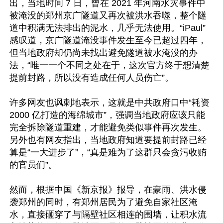
出，当地时间 7 日，曾在 2021 年河南水灾事件中
被淹没的郑州京广隧道又再次被洪水吞噬，整个隧
道中积满无法排出的泥水，几乎无法使用。“iPaul”
感叹道，京广隧道淹没事件发生至今已超过四年，
但当地政府却仍尚未找出避免隧道被水淹没的办
法，“唯一一个不同之处在于，这次官方终于想清楚
提前封路，所以没有造成任何人员伤亡”。

许多网友也讽刺地表示，这就是中共政府口中“耗资 
2000 亿打造的海绵城市”，强调当地政府应该只能
完全拆除隧道重建，才能避免类似事件再次发生。
另外也有网友指出，当地政府知道要提前封路已经
算是“一大进步了”，“真是难为了这群只会贪污收贿
的官员们”。

然而，根据中国《新京报》报导，在豪雨、洪水侵
袭郑州的同时，有郑州居民为了避免自家社区淹
水，直接砸穿了与隔壁社区相连的围墙，让积水流