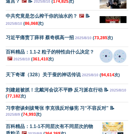
逼宫？
🖼️
📝
(
174,825
次)
2025/8/10
中共究竟是怎么榨干你的油水的？
🖼️
📝
(
86,068
次)
2025/8/10
习近平痛责丁薛祥 蔡奇棋高一招
(
73,285
次)
2025/8/10
百科精品：1.1-2 粒子的特性由什么决定？
🖼️
(
361,410
次)
2025/8/10
天下奇谭（328）关于蚕的神话传说
(
94,614
次)
2025/8/10
刘建超被抓！北戴河会议不平静 反习派在行动 📝
2025/8/10
(
77,182
次)
习李密谈剑拔弩张 李克强反对修宪 习“不容反对” 📝
(
74,993
次)
2025/8/9
百科精品：1.1-1不同层次有不同层次的物
质粒子
🖼️
(
364,269
次)
2025/8/9