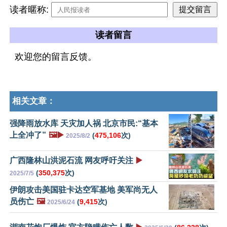
读者暱称:
读者留言
欢迎您的留言反馈。
相关文章：
强降雨放水库 天灾加人祸 北京市民:“基本
上全冲了”
🖼️▶️
(
475,106
次)
2025/8/2
广西隆林山洪泥石流 网友呼吁关注
▶️
(
350,375
次)
2025/7/5
伊朗攻击美国驻卡达空军基地 美军尚无人
员伤亡
🖼️
(
9,415
次)
2025/6/24