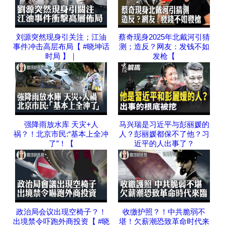
刘源突然现身引关注；江油
蔡奇现身2025年北戴河引猜
事件冲击高层布局【 #晓坤话
测；造反？网友：发钱不如
时局 】｜
发枪【
强降雨放水库 天灾+人
马兴瑞是习近平与彭丽媛的
祸？！北京市民:“基本上全冲
人？彭丽媛都保不了他？习
了”！【
近平的人出事了？
政治局会议出现空椅子？！
收缴护照？！中共脆弱不
出境禁令吓跑外商投资【 #晓
堪！欠薪潮恐致革命时代来