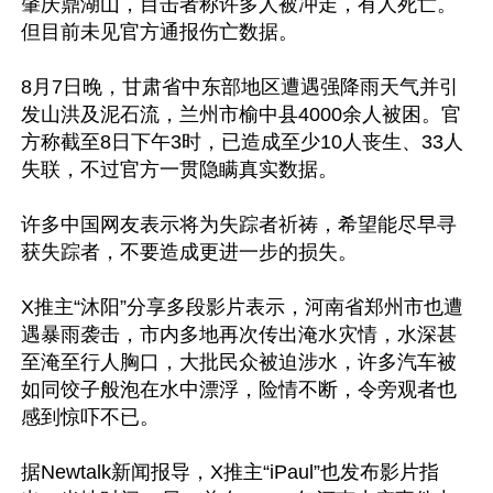
肇庆鼎湖山，目击者称许多人被冲走，有人死亡。
但目前未见官方通报伤亡数据。

8月7日晚，甘肃省中东部地区遭遇强降雨天气并引
发山洪及泥石流，兰州市榆中县4000余人被困。官
方称截至8日下午3时，已造成至少10人丧生、33人
失联，不过官方一贯隐瞒真实数据。

许多中国网友表示将为失踪者祈祷，希望能尽早寻
获失踪者，不要造成更进一步的损失。

X推主“沐阳”分享多段影片表示，河南省郑州市也遭
遇暴雨袭击，市内多地再次传出淹水灾情，水深甚
至淹至行人胸口，大批民众被迫涉水，许多汽车被
如同饺子般泡在水中漂浮，险情不断，令旁观者也
感到惊吓不已。

据Newtalk新闻报导，X推主“iPaul”也发布影片指