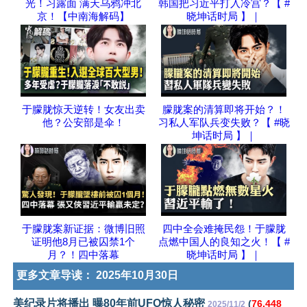
光！习露面 满天乌鸦冲北
韩国把习近平打入冷宫？【 #
京！【中南海解码】
晓坤话时局 】｜
于朦胧惊天逆转！女友出卖
朦胧案的清算即将开始？！
他？公安部是伞！
习私人军队兵变失败？【 #晓
坤话时局 】｜
于朦胧案新证据：微博旧照
四中全会难掩民怨！于朦胧
证明他8月已被囚禁1个
点燃中国人的良知之火！【 #
月？！四中落幕
晓坤话时局 】｜
更多文章导读：
2025年10月30日
美纪录片将播出 曝80年前UFO惊人秘密
(
76,448
2025/11/2