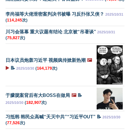
李尚福等大佬泄密案判决书被曝 习反扑张又侠？
2025/10/31
(
114,245
次)
川习会落幕 重大议题有结论 北京被“吊著谈”
2025/10/31
(
75,827
次)
日本议员炮轰习近平 视频疯传掀新热潮
🖼️
▶️
📝
(
164,179
次)
2025/10/30
于朦胧案背后有大BOSS在做局
🖼️
📝
(
182,907
次)
2025/10/30
习抵韩 韩民众高喊“天灭中共”“习近平OUT” 📝
2025/10/30
(
77,526
次)