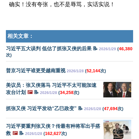
确实！没有夸张，也不是辱骂，实话实说！
相关文章：
习近平五大误判 低估了抓张又侠的后果 📝
(
46,380
2026/1/29
次)
普京习近平谁更受越南重视
(
52,144
次)
2026/1/28
美议员：张又侠落马 习近平不太可能加速
攻台计划
🖼️
📝
(
34,258
次)
2026/1/28
抓张又侠 习近平发动“乙巳政变” 📝
(
47,694
次)
2026/1/28
习近平要重判张又侠？传最有种将军出手搭
救
🖼️
📝
(
162,627
次)
2026/1/28