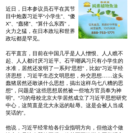
近日，日本参议员石平在其节
目中炮轰习近平“小学生”、“傻
X”、“蠢猪”、“算什么东西”，
火力之猛，在日本政坛和世界
政坛都是罕见。

石平直言，目前在中国几乎是人人憎恨、人人瞧不
起、人人都讨厌习近平。石平嘲讽习只有小学生的
水准，居然还发明了一系列“思想”，比如“习近平经
济思想，习近平生态文明思想，外交思想……这头
蠢猪居然还敢谈什么思想，搞出这样乌七八糟的思
想”，问题是“这些思想居然被一些地方官员奉为神
明”。“习的母校北京大学居然成立了习近平思想研究
中心，这简直是北大永远的耻辱。这是会被人当成
笑话的”。

他说，习近平经常给各行业指明方向，但他这个做