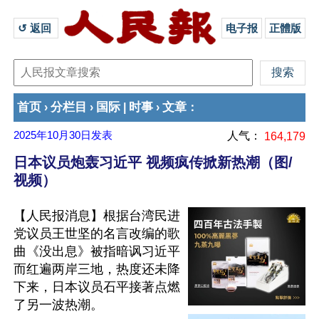
↺ 返回 
电子报
正體版
首页
分栏目
国际
时事
文章
›
›
|
›
：
2025年10月30日
发表
人气：
164,179
日本议员炮轰习近平 视频疯传掀新热潮（图/
视频）
【人民报消息】根据台湾民进
党议员王世坚的名言改编的歌
曲《没出息》被指暗讽习近平
而红遍两岸三地，热度还未降
下来，日本议员石平接著点燃
了另一波热潮。
