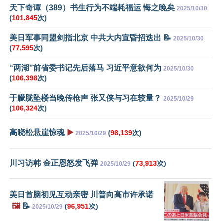
天下奇谭（389）书生行为不端耗福运 悔之晚矣
2025/10/30
(
101,845
次)
美日军事同盟剑指北京 中共大内宣昏招迭出 📝
2025/10/30
(
77,595
次)
“两湖”前省委书记先后落马 习近平意欲何为
2025/10/30
(
106,398
次)
于朦胧坠楼当晚传枪声 张又侠与习在较量？
2025/10/29
(
106,324
次)
高晓松悬崖惊魂
▶️
(
98,139
次)
2025/10/29
川习访韩 金正恩怒发飞弹
(
73,913
次)
2025/10/29
美日首脑初见互动亲密 川普向高市许承诺
🖼️
📝
(
96,951
次)
2025/10/29