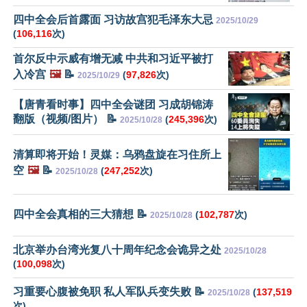
四中全会后首露面 习访故宫犯毛泽东大忌
2025/10/29
(
106,116
次)
首尔反中示威有增无减 中共和习近平被打
入冷宫
🖼️
📝
(
97,826
次)
2025/10/29
【唐青看时事】四中全会谜团 习成胡锦涛
翻版（视频/图片） 📝
(
245,396
次)
2025/10/28
清算即将开始！灵媒：乌鸦盘旋在习住所上
空
🖼️
📝
(
247,252
次)
2025/10/28
四中全会真相的三大猜想 📝
(
102,787
次)
2025/10/28
北京举办台湾光复八十周年纪念会诡异之处
2025/10/28
(
100,098
次)
习重要心腹被免职 私人军队兵变失败 📝
(
137,519
2025/10/28
次)