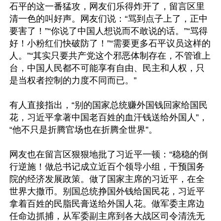
石平的这一番猛攻，网友们乐得炸开了，留言区里
清一色的叫好声。网友们说：“骂到点子上了，正中
要害了！”“你说了中国人想说而不敢说的话。”“骂得
好！小粉红们快破防了！”“需要更多石平议员这样的
人。”“其实只要共产党这个邪恶体制存在，不管谁上
台，中国人民都不可能享有自由、民主和人权，只
是当权者控制的力度不同而已。”

有人直接指出，“别的国家总统赚外国钱回家给国民
花，习近平拿著中国老百姓的血汗钱送给外国人”，
“他不只是折腾官场也在折腾全世界”。

网友也在留言区狠狠地批了习近平一顿：“稳稳的倒
行逆施！做总书记成立近百个领导小组，干预国务
院的经济发展政策。做了国家主席的习近平，在全
世界大撒币。别国总统挣国外钱给国民花，习近平
拿着百姓的民脂民膏送给外国人花。做军委主席边
任命边抓捕，从军委副主席到各大战区司令清洗无