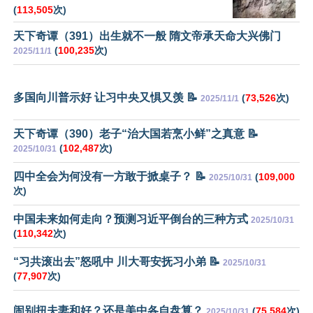
(
113,505
次)
天下奇谭（391）出生就不一般 隋文帝承天命大兴佛门
(
100,235
次)
2025/11/1
多国向川普示好 让习中央又惧又羡 📝
(
73,526
次)
2025/11/1
天下奇谭（390）老子“治大国若烹小鲜”之真意 📝
(
102,487
次)
2025/10/31
四中全会为何没有一方敢于掀桌子？ 📝
(
109,000
2025/10/31
次)
中国未来如何走向？预测习近平倒台的三种方式
2025/10/31
(
110,342
次)
“习共滚出去”怒吼中 川大哥安抚习小弟 📝
2025/10/31
(
77,907
次)
闹别扭夫妻和好？还是美中各自盘算？
(
75,584
次)
2025/10/31