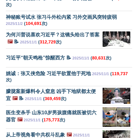
次)
神秘账号试水 张习斗外松内紧 习外交画风突转疲弱
(
104,691
次)
2025/11/2
为何川普说喜欢习近平？这镜头给出了答案
🖼️
📝
(
312,729
次)
2025/11/1
习近平“朝天鸣枪”惊醒西方 📝
(
80,631
次)
2025/11/1
姚诚：张又侠危险 习近平欲置他于死地
(
119,737
2025/11/1
次)
朦胧案新爆料令人窒息 凶手下地狱都太便
宜
🖼️
📝
(
369,459
次)
2025/11/1
医生变杀手 山东10岁男孩腹痛就医被切六
器官
🖼️
(
175,773
次)
2025/11/1
从上帝视角看中共权斗乱象
🖼️
2025/11/1