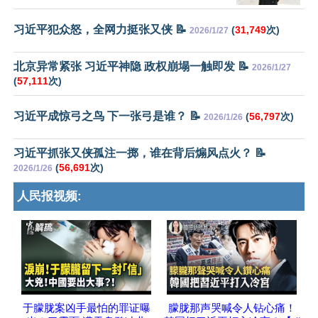
习近平犯众怒，全网力挺张又侠 📝
(
31,749
次)
2026/1/27
北京异常紧张 习近平神隐 政权崩塌一触即发 📝
2026/1/27
(
57,111
次)
习近平成惊弓之鸟 下一张弓是谁？ 📝
(
56,797
次)
2026/1/26
习近平抓张又侠孤注一掷，谁在背后煽风点火？ 📝
(
56,691
次)
2026/1/26
人民报视频:
于朦胧案凶手最怕的罪证曝
朦胧那声哭喊令人钻心痛！